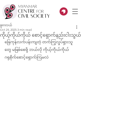
ခူးဂလယ်
Oct 24, 2025
3 min read
ကိုယ့်ကိုယ်ကိုယ် စောင့်ရှောက်နည်းငါးသွယ်
ခြေကုန်လက်ပန်းကျတဲ့ တက်ကြွလှုပ်ရှားသူ
တွေ မဖြစ်စေဖို့ ဘယ်လို ကိုယ့်ကိုယ်ကိုယ် 
ဂရုစိုက်စောင့်ရှောက်ကြမလဲ