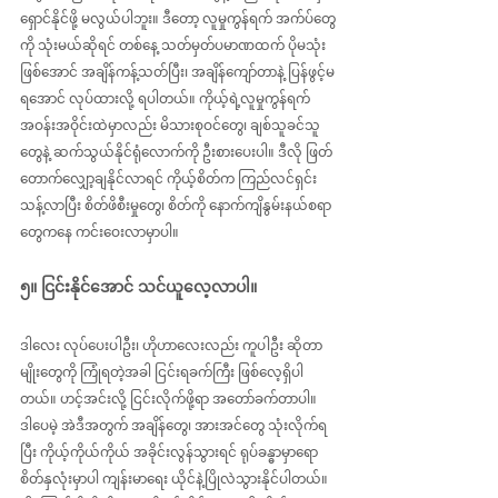
ရှောင်နိုင်ဖို့ မလွယ်ပါဘူး။ ဒီတော့ လူမှုကွန်ရက် အက်ပ်တွေ
ကို သုံးမယ်ဆိုရင် တစ်နေ့ သတ်မှတ်ပမာဏထက် ပိုမသုံး
ဖြစ်အောင် အချိန်ကန့်သတ်ပြီး၊ အချိန်ကျော်တာနဲ့ ပြန်ဖွင့်မ
ရအောင် လုပ်ထားလို့ ရပါတယ်။ ကိုယ့်ရဲ့လူမှုကွန်ရက် 
အဝန်းအဝိုင်းထဲမှာလည်း မိသားစုဝင်တွေ၊ ချစ်သူခင်သူ
တွေနဲ့ ဆက်သွယ်နိုင်ရုံလောက်ကို ဦးစားပေးပါ။ ဒီလို ဖြတ်
တောက်လျှော့ချနိုင်လာရင် ကိုယ့်စိတ်က ကြည်လင်ရှင်း
သန့်လာပြီး စိတ်ဖိစီးမှုတွေ၊ စိတ်ကို နောက်ကျိနွမ်းနယ်စရာ
တွေကနေ ကင်းဝေးလာမှာပါ။
၅။ ငြင်းနိုင်အောင် သင်ယူလေ့လာပါ။
ဒါလေး လုပ်ပေးပါဦး၊ ဟိုဟာလေးလည်း ကူပါဦး ဆိုတာ
မျိုးတွေကို ကြုံရတဲ့အခါ ငြင်းရခက်ကြီး ဖြစ်လေ့ရှိပါ
တယ်။ ဟင့်အင်းလို့ ငြင်းလိုက်ဖို့ရာ အတော်ခက်တာပါ။ 
ဒါပေမဲ့ အဲဒီအတွက် အချိန်တွေ၊ အားအင်တွေ သုံးလိုက်ရ
ပြီး ကိုယ့်ကိုယ်ကိုယ် အခိုင်းလွန်သွားရင် ရုပ်ခန္ဓာမှာရော 
စိတ်နှလုံးမှာပါ ကျန်းမာရေး ယိုင်နဲ့ပြိုလဲသွားနိုင်ပါတယ်။ 