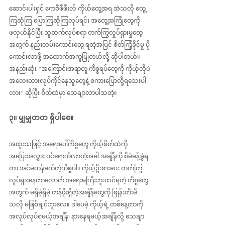
ဆောင်းပါးရှင် ကေစီဖီဖီးလ် ကိုယ်တွေ့အရ အဲသလို တွေ့
ကြဆုံကြ ပြောကြဆိုကြလုပ်ရင်း အတွေ့အကြုံတွေကို 
ဖလှယ်နိုင်ပြီး သူဆက်လုပ်စရာ တက်ကြွလှုပ်ရှားမှုတွေ
အတွက် နည်းလမ်းကောင်းတွေ ရတဲ့အပြင် စိတ်ကြံ့ခိုင်မှု ပို
ကောင်းလာဖို့ အထောက်အကူပြုတယ်လို့ ဆိုပါတယ်။ 
အနည်းဆုံး “အကြောင်းအရာတူ ကိစ္စရပ်တွေကို ကိုယ့်လိုပဲ 
အလေးထားလုပ်ကိုင်နေသူတွေနဲ့ စကားပြောလို့ရသေးပါ
လား” ဆိုပြီး စိတ်ထဲမှာ သေချာလာပါသတဲ့။
၃။ မျှမျှတတ ရှိပါစေ။
အထူးသဖြင့် အရေးပေါ်ကိစ္စတွေ ကိုယ့်စိတ်ထဲကို 
အပြေးအလွှား ဝင်ရောက်လာတဲ့အခါ အချိန်ကို စီမံခန့်ခွဲရ
တာ အင်မတန်ခက်တဲ့ကိစ္စပါ။ ကိုယ့်ဦးစားပေး တက်ကြွ
လှုပ်ရှားနေတာလောက် အရေးမကြီးဘူးထင်ရတဲ့ ကိစ္စတွေ
အတွက် မရှိမဲ့ရှိမဲ့ တန်ဖိုးရှိတဲ့အချိန်တွေကို ဖြုန်းတီးမိ
သလို မဖြစ်ချင်ဘူးလေ။ ဒါပေမဲ့ ကိုယ့်ရဲ့ တစ်နေ့တာကို 
အလုပ်လုပ်ရမယ့်အချိန်၊ နားနေရမယ့်အချိန်လို့ သေချာ