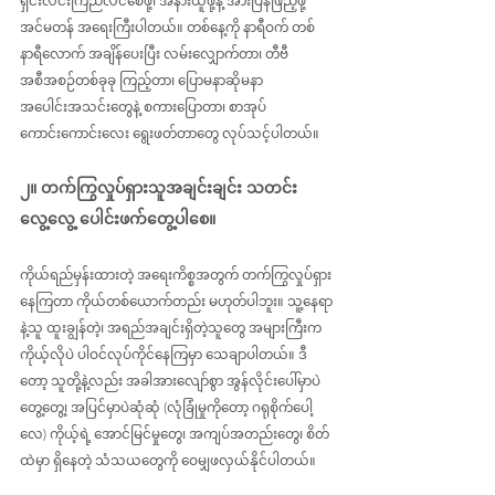
ရှင်းလင်းကြည်လင်စေဖို့၊ အနားယူဖို့နဲ့ အားပြန်ဖြည့်ဖို့ 
အင်မတန် အရေးကြီးပါတယ်။ တစ်နေ့ကို နာရီဝက် တစ်
နာရီလောက် အချိန်ပေးပြီး လမ်းလျှောက်တာ၊ တီဗီ
အစီအစဉ်တစ်ခုခု ကြည့်တာ၊ ပြောမနာဆိုမနာ 
အပေါင်းအသင်းတွေနဲ့ စကားပြောတာ၊ စာအုပ်
ကောင်းကောင်းလေး ရွေးဖတ်တာတွေ လုပ်သင့်ပါတယ်။
၂။ တက်ကြွလှုပ်ရှားသူအချင်းချင်း သတင်း
လွေ့လွေ့ ပေါင်းဖက်တွေ့ပါစေ။
ကိုယ်ရည်မှန်းထားတဲ့ အရေးကိစ္စအတွက် တက်ကြွလှုပ်ရှား
နေကြတာ ကိုယ်တစ်ယောက်တည်း မဟုတ်ပါဘူး။ သူ့နေရာ
နဲ့သူ ထူးချွန်တဲ့၊ အရည်အချင်းရှိတဲ့သူတွေ အများကြီးက 
ကိုယ့်လိုပဲ ပါဝင်လုပ်ကိုင်နေကြမှာ သေချာပါတယ်။ ဒီ
တော့ သူတို့နဲ့လည်း အခါအားလျော်စွာ အွန်လိုင်းပေါ်မှာပဲ 
တွေ့တွေ့၊ အပြင်မှာပဲဆုံဆုံ (လုံခြုံမှုကိုတော့ ဂရုစိုက်ပေါ့
လေ) ကိုယ့်ရဲ့ အောင်မြင်မှုတွေ၊ အကျပ်အတည်းတွေ၊ စိတ်
ထဲမှာ ရှိနေတဲ့ သံသယတွေကို ဝေမျှဖလှယ်နိုင်ပါတယ်။