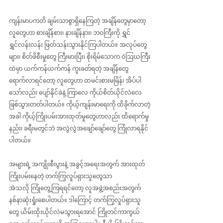
ကျန်းမာပကတိ ချမ်းသာစွာရှိနေကြတဲ့ အချိန်တွေမှာတော့ 
လူတွေဟာ စားချိန်စား၊ နားချိန်နား၊ ဘဝကြီးကို ရွှင်
ရွှင်လန်းလန်း ဖြတ်သန်းသွားနိုင်ကြပါတယ်။ အလုပ်တွေ
များ၊ စိတ်ဖိစီးမှုတွေ ကြီးမားပြီး၊ စိုးရိမ်သောက ဝဲဩဃကြီး
ထဲမှာ ယက်ကန်ယက်ကန် ကူးခတ်ရတဲ့ အချိန်တွေ 
ရောက်လာရင်တော့ လူတွေဟာ ထမင်းစားမမြိန်၊ အိပ်ပါ
သော်လည်း ပျော်နိုင်ခဲနဲ့ ကြာလေ ကိုယ်စိတ်ယိုင်လဲလေ 
ဖြစ်သွားတတ်ပါတယ်။ ကိုယ့်ကျန်းမာရေးကို ထိခိုက်လာတဲ့
အခါ ကိုယ့်ကြိုးပမ်းအားထုတ်မှုတွေဟာလည်း ထိရောက်မှု
နည်း၊ ခရီးမတွင်ဘဲ အလွဲလွဲအချော်ချော်တွေ ကြုံလာရနိုင်
ပါတယ်။
အများရဲ့ အကျိုးစီးပွားနဲ့ အခွင့်အရေးအတွက် အားထုတ်
ကြိုးပမ်းနေတဲ့ တက်ကြွလှုပ်ရှားသူတွေသာ 
အဲသလို ကြုံတွေ့ကြရရင်တော့ လူအဖွဲ့အစည်းအတွက် 
နစ်နာဆုံးရှုံးစေပါတယ်။ ဒါကြောင့် တက်ကြွလှုပ်ရှားသူ
တွေ ယိမ်းထိုးယိုင်လဲမသွားရအောင် ကြိုတင်ကာကွယ်