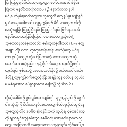
ပြီး ကြည့်ချင်စိတ်တွေ တဖွားဖွား ပေါ်လာအောင် ဒီဇိုင်း
ပြုလုပ် ဖန်တီးထားကြတာပါ။ ဦးနှောက်ထဲက ဒိုပါ
မင်(ဟော်မုန်း)ဓာတ်တွေဟာ လူတွေကို ကျေနပ်မှု၊ ပျော်ရွှင်
မှု ခံစားရစေပါတယ်။ လူမှုကွန်ရက် မီဒီယာတွေက ဒါကို
အသုံးချပြီး ကြည့်ပြီးရင်း ကြည့်ချင်ရင်း ဖြစ်နေအောင် 
ဖန်တီးထားတာဖြစ်ကြောင်း ဟားဗတ်တက္ကသိုလ်ရဲ့ 
သုတေသနတစ်ခုကလည်း ဖော်ထုတ်ခဲ့ပါတယ်။ Like တွေ
အများကြီး ရတာ၊ ထူးထူးဆန်းဆန်း ဓာတ်ပုံတွေ မြင်ရ
တာ၊ ရုပ်ပုံတွေမှာ တွဲဖော်ပြထားတဲ့ စာသားတွေက ဆွဲ
ဆောင်တာ စတဲ့နည်းတွေနဲ့ ဒိုပါမင်တွေက ထွက်ပြီးရင်း 
ထွက်ရင်းဖြစ်နေလို့ အတောသတ်နိုင်ဖို့ ခက်ခဲစေပါတယ်။ 
ဒီလိုနဲ့ လူမှုကွန်ရက်တွေသုံးပြီး အချိန်ကုန် စိတ်ပန်းလူပန်း 
မဖြစ်ရအောင် ခပ်ခွာခွာလေး နေကြဖို့ လိုပါတယ်။
ကိုယ့်‌ခေါင်းကို ရှင်းရှင်းထားချင်ရင် လူမှုကွန်ရက်ကို ရှောင်
ပါ။ ကိုယ့်ကို စိတ်ကျေနပ်စေတာတွေ၊ စိတ်တူကိုယ်တူ ရှိနေ
သူတွေကို လိုင်းပေါ်မှာ ဆုံရနိုင်သလို ကိုယ့်ရဲ့ စွမ်းအင်တွေ
ကို ချက်ချင်းကုန်ခန်းသွားစေနိုင်တဲ့ အော့နှလုံးနာစရာ လူ
တွေ၊ အပြောအဆို အရေးအသားတွေနဲ့လည်း လိုင်းပေါ်မှာ 