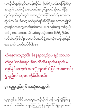
က ကိုယ်ရည်မျှော်ရာ ပန်းတိုင်နဲ့ ကိုယ့်ရဲ့ ကျန်းမာကြံ့ခိုင်မှု
အတွက် ဘယ်လိုအထောက်အကူပြုတယ်ဆိုတာ ပိုပြီး 
ကွက်ကွက်ကွင်းကွင်း နားလည်လာနိုင်တယ်လို့ ကေစီက 
ဆိုပါတယ်။ ဒီတော့ တစ်ရက်ချင်းစီတိုင်းမှာ ခဏတဖြုတ် 
နားချိန်လေးတွေ သတ်မှတ်ထားပါ။ အလုပ်တွေ တစ်ခုပြီး
တစ်ခု ဇယ်ဆက်သလို လုပ်နေမယ့်အစား စိတ်နဲ့ကိုယ်မ
ကပ်တဲ့အဖြစ်မျိုး မရောက်အောင်နဲ့ အားလုံး ဟန်ချက်ညီ
နေအောင် သတိကပ်မိပါစေ။
ဟိုနေရာလည်းပါ၊ ဒီနေရာလည်းပါချင်တာဟာ 
ကိစ္စရပ်တစ်ခုချင်းစီမှာ ထိထိ‌ရောက်ရောက် မ
လုပ်နိုင်တော့ဘဲ အကျိုးရလဒ် ပီပြင်အားကောင်း
မှု နည်းပါးသွားစေနိုင်ပါတယ်။
၄။ လူမှုကွန်ရက် အသုံးလျှော့ပါ။
လူမှုကွန်ရက်မီဒီယာတွေဟာ ကိုယ့်ကို တန်းတန်းစွဲဖြစ်နေ
အောင်၊ တစ်ခါလေး ဖွင့်ကြည့်ရုံနဲ့ နာရီပေါင်းများစွာ ဆက်