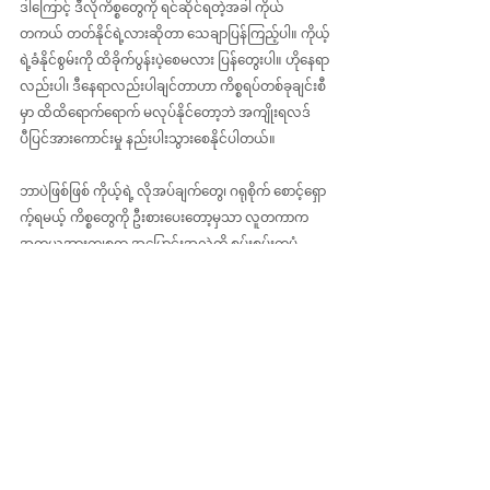
ဒါကြောင့် ဒီလိုကိစ္စတွေကို ရင်ဆိုင်ရတဲ့အခါ ကိုယ်
တကယ် တတ်နိုင်ရဲ့လားဆိုတာ သေချာပြန်ကြည့်ပါ။ ကိုယ့်
ရဲ့ခံနိုင်စွမ်းကို ထိခိုက်ပွန်းပဲ့စေမလား ပြန်တွေးပါ။ ဟိုနေရာ
လည်းပါ၊ ဒီနေရာလည်းပါချင်တာဟာ ကိစ္စရပ်တစ်ခုချင်းစီ
မှာ ထိထိ‌ရောက်ရောက် မလုပ်နိုင်တော့ဘဲ အကျိုးရလဒ် 
ပီပြင်အားကောင်းမှု နည်းပါးသွားစေနိုင်ပါတယ်။
ဘာပဲဖြစ်ဖြစ် ကိုယ့်ရဲ့ လိုအပ်ချက်တွေ၊ ဂရုစိုက် စောင့်ရှော
က့်ရမယ့် ကိစ္စတွေကို ဦးစားပေးတော့မှသာ လူတကာက 
အတုယူအားကျစရာ အပြောင်းအလဲကို စွမ်းစွမ်းတမံ 
ဖန်တီးနိုင်တဲ့ တက်ကြွလှုပ်ရှားသူ ဖြစ်လာမှာပါ။ ဒီတော့ 
ကိုယ့်အတွက် အေးအေးသက်သာ နားနေ၊ အင်အားပြန်
ဖြည့်နိုင်အောင် အချိန်ယူဖို့ကိုသာ ဦးစားပေးပါ။ အဲ
သလောက်တော့ ကိုယ်လည်း ရထိုက်ပါတယ်လို့ 
ဆောင်းပါးရှင်က ရေးသားထားကြောင်းပါ။ 
အထူးသဖြင့် မြန်မာ့ဒီမိုကရေစီရေး လှုပ်ရှားမှုနဲ့ ပြည်သူ
တွေရဲ့ လုံခြုံဘေးကင်းမှု၊ လူ့အခွင့်အရေး ကာကွယ်မြှင့်