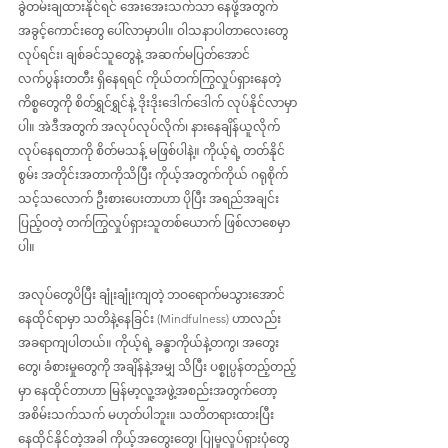
ခွဲတမ်းချထားနိုင်ရင် အေးအေးသက်သာ နေဖို့အတွက် 
အခွင့်ကောင်းတွေ ပေါ်လာမှာပါ။ ဝါသနာပါတာလေးတွေ 
လုပ်ရင်း၊ ချစ်ခင်သူတွေနဲ့ အဆက်မပြတ်အောင် 
လက်ပွန်းတတီး ရှိနေရရင် ကိုယ်တက်ကြွလှုပ်ရှားနေတဲ့ 
ကိစ္စတွေကို စိတ်ရွှင်ရွှင်နဲ့ ဒိုးဒိုးဒေါက်ဒေါက် လုပ်နိုင်လာမှာ
ပါ။ အဲဒီအတွက် အလုပ်လုပ်လိုက်၊ နားနေချိန်ယူလိုက် 
လုပ်နေရတာကို စိတ်မသန့် မဖြစ်ပါနဲ့။ ကိုယ့်ရဲ့ တတ်နိုင်
စွမ်း အတိုင်းအတာကိုသိပြီး ကိုယ့်အတွက်ကိုယ် ဂရုစိုက်
သင့်သလောက် ဦးစားပေးတာဟာ ပိုပြီး အရည်အချင်း
ပြည့်ဝတဲ့ တက်ကြွလှုပ်ရှားသူတစ်ယောက် ဖြစ်လာစေမှာ
ပါ။
အလုပ်တွေပိပြီး ချုံးချုံးကျတဲ့ ဘဝ‌ရောက်မသွားအောင် 
နေထိုင်ရာမှာ သတိနဲ့နေခြင်း (Mindfulness) ဟာလည်း 
အခရာကျပါတယ်။ ကိုယ့်ရဲ့ ခန္ဓာကိုယ်နဲ့တကွ၊ အတွေး
တွေ၊ ခံစားမှုတွေကို အချိန်နဲ့အမျှ သိပြီး ပစ္စုပ္ပန်တည့်တည့်
မှာ နေထိုင်တာဟာ မြန်မာ့လူ့အဖွဲ့အစည်းအတွက်တော့ 
အစိမ်းသက်သက် မဟုတ်ပါဘူး။ သတိတရားထားပြီး 
နေထိုင်နိုင်တဲ့အခါ ကိုယ့်အတွေးတွေ၊ ပြုမူလှုပ်ရှားပုံတွေ