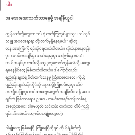
ပါ။
၁။ အေးအေးသက်သာနေဖို့ အချိန်ယူပါ
ကျွန်တော်တို့တွေဟာ “ငါဟဲ့ တက်ကြွလှုပ်ရှားသူ”၊ “ငါလုပ်
သမျှ အစစအရာရာ တိုးတက်မှုရှိနေရမယ်” ဆိုတဲ့ 
တွန်းအားကြီးကို ရင်ဆိုင်ရတတ်ပါတယ်။ ကိုယ်နားနေတုန်း
မှာ၊ ထမင်းစားချိန်မှာ ဘယ်နေရာမှာ ဘာဖြစ်သွားမလဲ၊ 
ဘယ်အရပ်မှာ ဘယ်လိုတွေ ဒုက္ခရောက်ကုန်မလဲလို့ မတွေး
ရမနေနိုင်တွေ ဖြစ်တတ်ပါတယ်။ ဒါကြောင့်လည်း 
ရည်မှန်းချက်နဲ့ စိတ်ထက်သန်မှု ကြီးမားလေလေ၊ ကိုယ့်
ရည်မှန်းချက်ပန်းတိုင်ကို ရောက်ဖို့ကြိုးပမ်းရာမှာ သိပ်
အကျိုးမပြုဘူး ထင်တာတွေအတွက် အချိန်သီးသန့် မပေး
ချင်ဘဲ ဖြစ်လာရော။ ဥပမာ - ထမင်းစားရင်းတန်းလန်းနဲ့ 
အစည်းအဝေး ဒါမှမဟုတ် သင်တန်း တက်တာ၊ တီဗီကြည့်
ရင်း အီးမေးလ်တွေ စစ်တာမျိုးတွေပေါ့။ 
ဒါမျိုးတွေ ဖြစ်နေပြီ၊ ကြုံနေပြီဆိုရင် ကိုယ့်ရဲ့စိတ်ကို 