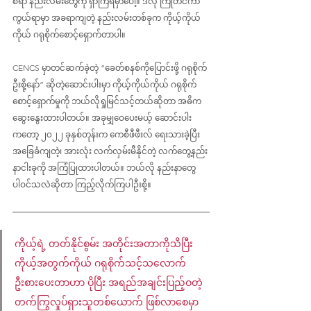
စရာ နည်းလမ်းတွေကို ရှာကြရမှာပေါ့။ ဒီလို ကြိုတင်ကာ
ကွယ်ရာမှာ အခရာကျတဲ့ နည်းလမ်းတစ်ခုက ကိုယ့်ကိုယ်
ကိုယ် ဂရုစိုက်စောင့်ရှောက်တာပါ။
CENCS မှာတင်ဆက်ခဲ့တဲ့ “ခေတ်စနစ်ကိုပြောင်းဖို့ ဂရုစိုက်
ဦးစို့နော်” ဆိုတဲ့ဆောင်းပါးမှာ ကိုယ့်ကိုယ်ကိုယ် ဂရုစိုက်
စောင့်ရှောက်မှုကို ဘယ်လိုရှုမြင်သင့်တယ်ဆိုတာ အဓိက 
ဆွေးနွေးထားပါတယ်။ အခုမျှဝေပေးမယ့် ဆောင်းပါး
ကတော့ ၂၀၂၂ ခုနှစ်တုန်းက ကေစီဖီဖီးလ် ရေးသားခဲ့ပြီး 
အခြေခံကျတဲ့၊ အားလုံး လက်လှမ်းမီနိုင်တဲ့ လက်တွေ့နည်း
နာငါးခုကို အကြံပြုထားပါတယ်။ ဘယ်လို နည်းနာတွေ 
ပါဝင်သလဲဆိုတာ ကြည့်လိုက်ကြပါဦးစို့။
ကိုယ့်ရဲ့ တတ်နိုင်စွမ်း အတိုင်းအတာကိုသိပြီး 
ကိုယ့်အတွက်ကိုယ် ဂရုစိုက်သင့်သလောက် 
ဦးစားပေးတာဟာ ပိုပြီး အရည်အချင်းပြည့်ဝတဲ့ 
တက်ကြွလှုပ်ရှားသူတစ်ယောက် ဖြစ်လာစေမှာ