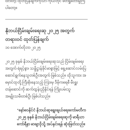
ထားတဲ့) ထုတ်ပြန်ချက်ကိုသာ ကိုယ်တိုင် ဖတ်ရှုတော်မူကြ
ပါတော့။
နိုဘယ်ငြိမ်းချမ်းရေးဆု ၂၀၂၅ အတွက် 
တရားဝင် ထုတ်ပြန်ချက် 
၁၀ အောက်တိုဘာ ၂၀၂၅
၂၀၂၅ ခုနှစ် နိုဘယ်ငြိမ်းချမ်းရေးဆုသည် ငြိမ်းချမ်းရေး
အတွက် ရဲရင့်စွာ၊ သန္နိဋ္ဌာန်ခိုင်မာစွာဖြင့် ရှေ့ဆောင်လမ်းပြ 
ဆောင်ရွက်နေသူတစ်ဦးအတွက် ဖြစ်သည်။ ထိုသူကား အ
မှောင်ထုတို့ ကြီးစိုးနေသည့် ကြားမှ ဒီမိုကရေစီ မီးရှူး
တန်ဆောင်ကို ဆက်ထွန်းညှိနိုင်ရန် ကြိုးပမ်းသူ 
အမျိုးသမီးတစ်ဦး ဖြစ်ပါသည်။
"နော်ဝေနိုင်ငံ နိုဘယ်ဆုရွေးချယ်ရေးကော်မတီက 
၂၀၂၅ ခုနှစ် နိုဘယ်ငြိမ်းချမ်းရေးဆုကို မာရီယာ 
ကော်ရီနာ မာချာဒိုသို့ အပ်နှင်းရန် ဆုံးဖြတ်သည်။ 