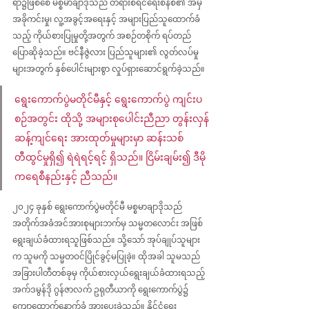
ရာ၌ဖြစ်စေ မစ္စမာချာဒိုသည် တရားစီရင်ရေးစနစ်၏ အမှီ
အခိုကင်းမှု၊ လူ့အခွင့်အရေးနှင့် အများပြည်သူထောက်ခံ
သည့် ကိုယ်စားပြုမှုတို့အတွက် အစဉ်တစိုက် ရပ်တည်
ပြောဆိုခဲ့သည်။ ဗင်နီဇွဲလား ပြည်သူများ၏ လွတ်လပ်မှု
များအတွက် နှစ်ပေါင်းများစွာ လှုပ်ရှားဆောင်ရွက်ခဲ့သည်။
ရွေးကောက်ပွဲမတိုင်မီနှင့် ရွေးကောက်ပွဲ ကျင်းပ
စဉ်အတွင်း ထိုသို့ အများစုပေါင်းညီညာ တွန်းလှန်
ဆန့်ကျင်ရေး အားထုတ်မှုများမှာ ဆန်းသစ်
တီထွင်မှုရှိ၍ ရဲရဲရင့်ရင့် ရှိသည်။ ငြိမ်းချမ်း၍ ဒီမို
ကရေစီနည်းနှင့် ညီသည်။ 
၂၀၂၄ ခုနှစ် ရွေးကောက်ပွဲမတိုင်မီ မစ္စမာချာဒိုသည် 
အတိုက်အခံအင်အားစုများဘက်မှ သမ္မတလောင်း အဖြစ် 
ရွေးချယ်ခံထားရသူဖြစ်သည်။ သို့သော် အုပ်ချုပ်သူများ
က သူမကို သမ္မတဝင်ပြိုင်ခွင့်မပြုခဲ့။ ထိုအခါ သူမသည် 
အခြားပါတီတစ်ခုမှ ကိုယ်စားလှယ်ရွေးချယ်ခံထားရသည့် 
အက်ဒမွန်ဒို ဂွန်ဇာလက် ဥရုတီယာကို ရွေးကောက်ပွဲ၌ 
ကျောထောက်နောက်ခံ အားပေးခဲ့သည်။ နိုင်ငံရေး