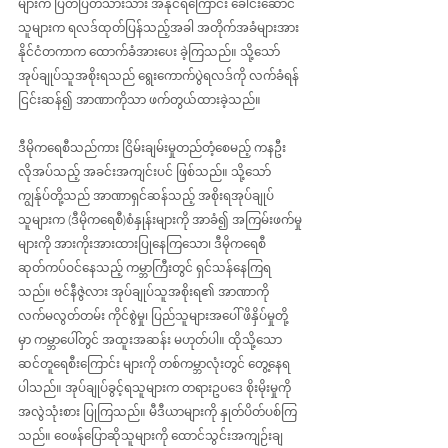
များက ပြတ်ပြတ်သားသား အနိုင်ရကြောင်း ခေါင်းဆောင်
သူများက ရလဒ်ထုတ်ပြန်သည့်အခါ အတိုက်အခံများအား 
နိုင်ငံတကာက ထောက်ခံအားပေး ခဲ့ကြသည်။ သို့သော် 
အုပ်ချုပ်သူအစိုးရသည် ရွေးကောက်ပွဲရလဒ်ကို လက်ခံရန် 
ငြင်းဆန်၍ အာဏာကိုသာ ဖက်တွယ်ထားခဲ့သည်။
ဒီမိုကရေစီသည်ကား ငြိမ်းချမ်းမှုတည်တံ့စေမည့် ကနဦး
လိုအပ်သည့် အခင်းအကျင်းပင် ဖြစ်သည်။ သို့သော် 
ကျွန်ုပ်တို့သည် အာဏာရှင်ဆန်သည့် အစိုးရအုပ်ချုပ်
သူများက (ဒီမိုကရေစီ)စံနှုန်းများကို အာခံ၍ အကြမ်းဖက်မှု
များကို အားကိုးအားထားပြုနေကြသော၊ ဒီမိုကရေစီ 
ဆုတ်ကပ်ဝင်နေသည့် ကမ္ဘာကြီးတွင် ရှင်သန်နေကြရ
သည်။ ဗင်နီဇွဲလား အုပ်ချုပ်သူအစိုးရ၏ အာဏာကို 
လက်မလွတ်တမ်း ကိုင်စွဲမှု၊ ပြည်သူများအပေါ် ဖိနှိပ်မှုတို့
မှာ ကမ္ဘာပေါ်တွင် အထူးအဆန်း မဟုတ်ပါ။ ထိုသို့သော 
ဆင်တူရေစီးကြောင်း များကို တစ်ကမ္ဘာလုံးတွင် တွေ့နေရ
ပါသည်။ အုပ်ချုပ်ခွင့်ရသူများက တရားဥပဒေ စိုးမိုးမှုကို 
အလွဲသုံးစား ပြုကြသည်။ မီဒီယာများကို နှုတ်ပိတ်ပစ်ကြ
သည်။ ဝေဖန်ပြောဆိုသူများကို ထောင်သွင်းအကျဉ်းချ