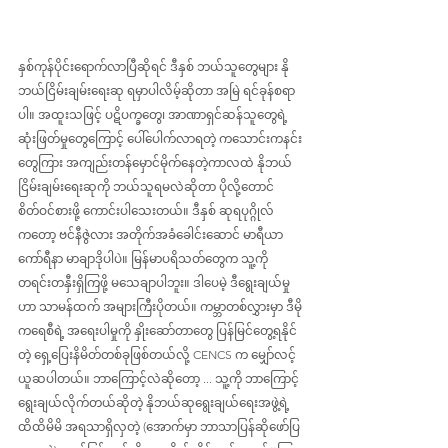
နှစ်ကုန်ပိုင်းရောက်လာပြီဆိုရင် ဒီနှစ် ဘယ်သူတွေများ နို
ဘယ်ငြိမ်းချမ်းရေးဆု ရမှာပါလိမ့်ဆိုတာ အမြဲ ရင်ခုန်စရာ
ပါ။ အထူးသဖြင့် ပဋိပက္ခတွေ၊ အာဏာရှင်ဆန်သူတွေရဲ့ 
ဆုံးဖြတ်မှုတွေကြောင့် ပေါ်ပေါက်လာရတဲ့ ကသောင်းကနင်း
တွေကြား အကျည်းတန်မှောင်မိုက်နေတဲ့ကာလထဲ နိုဘယ် 
ငြိမ်းချမ်းရေးဆုကို ဘယ်သူရမလဲဆိုတာ ပိုလို့တောင် 
စိတ်ဝင်စားဖို့ ကောင်းပါသေးတယ်။ ဒီနှစ် ဆုရပုဂ္ဂိုလ်
ကတော့ ဗင်နီဇွဲလား အတိုက်အခံခေါင်းဆောင် မာရီယာ 
ကော်ရီနာ မာချာဒိုပါပဲ။ မြန်မာပရိသတ်တွေက သူ့ကို
တရင်းတနှီးရှိကြဖို့ မသေချာပါဘူး။ ဒါပေမဲ့ ဒီရွေးချယ်မှု
ဟာ သာမန်ထက် အများကြီးပိုတယ်။ ကမ္ဘာတစ်လွှားမှာ ဒီမို
ကရေစီရဲ့ အရေးပါမှုကို နှိုးဆော်တာတွေ ပြန်မြင်တွေ့ရနိုင်
တဲ့ ရှေ့ပြေးနိမိတ်တစ်ခုဖြစ်တယ်လို့ CENCS က မျှော်လင့်
ယူဆပါတယ်။ ဘာကြောင့်လဲဆိုတော့ ... သူ့ကို ဘာကြောင့် 
ရွေးချယ်လိုက်တယ်ဆိုတဲ့ နိုဘယ်ဆုရွေးချယ်ရေးအဖွဲ့ရဲ့ 
ထိထိမိမိ အရသာရှိလှတဲ့ (အောက်မှာ ဘာသာပြန်ဆိုဖော်ပြ