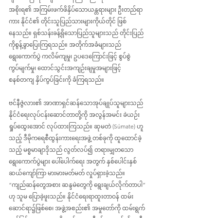
အစိုးရ၏ အကြမ်းဖက်ဖိနှိပ်သောယန္တရားများ ဦးတည်ရာ
ကား နိုင်ငံ၏ တိုင်းသူပြည်သားများကိုယ်တိုင် ဖြစ်
နေသည်။ ရှစ်သန်းခန့်ရှိသောပြည်သူများသည် တိုင်းပြည်
ကိုစွန့်ခွာပြေးကြရသည်။ အတိုက်အခံများသည်  
ရွေးကောက်ပွဲ ကလိမ်ကျမှု၊ ဥပဒေကြောင်းဖြင့် စွပ်စွဲ
ကွပ်မျက်မှု၊ ထောင်သွင်းအကျဉ်းချမှုအများဖြင့် 
စနစ်တကျ နှိပ်ကွပ်ခြင်းကို ခံကြရသည်။
ဗင်နီဇွဲလား၏ အာဏာရှင်ဆန်သောအုပ်ချုပ်သူများသည် 
နိုင်ငံရေးလုပ်ငန်းဆောင်တာတို့ကို အလွန်အမင်း ခဲယဉ်း
ရှုပ်ထွေးအောင် လုပ်ထားကြသည်။ ဆုမတဲ (Súmate) ဟူ
သည့် ဒီမိုကရေစီထွန်းကား‌ရေးအဖွဲ့ တစ်ခုကို ထူထောင်ခဲ့
သည့် မစ္စမာချာဒိုသည် လွတ်လပ်၍ တရားမျှတသော 
ရွေးကောက်ပွဲများ ပေါ်ပေါက်ရေး အတွက် နှစ်ပေါင်းနှစ်
ဆယ်ကျော်ကြာ မားမားမတ်မတ် လှုပ်ရှားခဲ့သည်။ 
“ကျည်ဆန်တွေအစား ဆန္ဒမဲတွေကို ရွေးချယ်လိုက်တာပါ” 
ဟု သူမ ပြောခဲ့ဖူးသည်။ နိုင်ငံရေးရာထူးတာဝန် ထမ်း
ဆောင်ရာ၌ဖြစ်စေ၊ အဖွဲ့အစည်း၏ အမှုတော်ကို ထမ်းရွက်