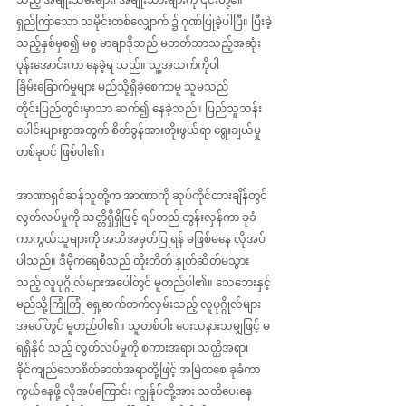
ရှည်ကြာသော သမိုင်းတစ်လျှောက် ၌ ဂုဏ်ပြုခဲ့ပါပြီ။ ပြီးခဲ့
သည့်နှစ်မှစ၍ မစ္စ မာချာဒိုသည် မတတ်သာသည့်အဆုံး 
ပုန်းအောင်းကာ နေခဲ့ရ သည်။ သူ့အသက်ကိုပါ 
ခြိမ်းခြောက်မှုများ မည်သို့ရှိခဲ့စေကာမူ သူမသည် 
တိုင်းပြည်တွင်းမှာသာ ဆက်၍ နေခဲ့သည်။ ပြည်သူသန်း
ပေါင်းများစွာအတွက် စိတ်ခွန်အားတိုးဖွယ်ရာ ရွေးချယ်မှု
တစ်ခုပင် ဖြစ်ပါ၏။
အာဏာရှင်ဆန်သူတို့က အာဏာကို ဆုပ်ကိုင်ထားချိန်တွင် 
လွတ်လပ်မှုကို သတ္တိရှိရှိဖြင့် ရပ်တည် တွန်းလှန်ကာ ခုခံ
ကာကွယ်သူများကို အသိအမှတ်ပြုရန် မဖြစ်မနေ လိုအပ်
ပါသည်။ ဒီမိုကရေစီသည် တိုးတိတ် နှုတ်ဆိတ်မသွား
သည့် လူပုဂ္ဂိုလ်များအပေါ်တွင် မူတည်ပါ၏။ သေဘေးနှင့် 
မည်သို့ကြုံကြုံ ‌‌ရှေ့ဆက်တက်လှမ်းသည့် လူပုဂ္ဂိုလ်များ
အပေါ်တွင် မူတည်ပါ၏။ သူတစ်ပါး ပေးသနားသမျှဖြင့် မ
ရရှိနိုင် သည့် လွတ်လပ်မှုကို စကားအရာ၊ သတ္တိအရာ၊ 
ခိုင်ကျည်သောစိတ်ဓာတ်အရာတို့ဖြင့် အမြဲတစေ ခုခံကာ
ကွယ်နေဖို့ လိုအပ်ကြောင်း ကျွန်ုပ်တို့အား သတိပေးနေ