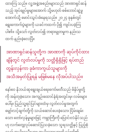
ထားကြ သည်။ လူ့အဖွဲ့အစည်းများသည် အာဏာရှင်ဆန်
သည့် အုပ်ချုပ်မှုများအောက် သို့မဟုတ် စစ်ဘောင်ချဲ့မှု 
အောက်သို့ မောင်းသွင်းခံနေရသည်။ ၂၀၂၄ ခုနှစ်တွင် 
ရွေးကောက်ပွဲများကို ယခင်ကထက် ပို၍ ကျင်းပခဲ့ကြ
ပါ၏။ သို့သော် လွတ်လပ်၍ တရားမျှတမှုက နည်းသ
ထက် နည်းခဲ့လေပြီ။
အာဏာရှင်ဆန်သူတို့က အာဏာကို ဆုပ်ကိုင်ထား
ချိန်တွင် လွတ်လပ်မှုကို သတ္တိရှိရှိဖြင့် ရပ်တည် 
တွန်းလှန်ကာ ခုခံကာကွယ်သူများကို 
အသိအမှတ်ပြုရန် မဖြစ်မနေ လိုအပ်ပါသည်။
နော်ဝေ နိုဘယ်ဆုရွေးချယ်ရေးကော်မတီသည် ဖိနှိပ်မှုတို့
ကို အန်တုခဲ့သော၊ အကျဉ်းထောင်နံရံအတွင်းမှ၊ လမ်းများ
ပေါ်မှ၊ ပြည်သူ့ရင်ပြင်များထံမှ လွတ်လပ်မှုအတွက် 
မျှော်လင့်ချက်တို့ကို သယ်ဆောင်ပေးခဲ့သော၊ ငြိမ်းချမ်း
သော တော်လှန်မှုများဖြင့် ကမ္ဘာကြီးကို ပြောင်းလဲနိုင်သည်
ဟု လက်တွေ့လုပ်ဆောင်ပြသခဲ့သော သူရသတ္တိနှင့် ပြည့်စုံ
သည့် အမျိုးသမီးများ၊ အမျိုးသားများကို ၎င်းတို့၏ 