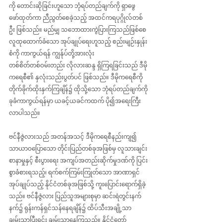
ကို တောင်းဆိုခြင်းဟူသော ဘုံရပ်တည်ချက်ကို ရှာဖွေ
ဖော်ထုတ်ကာ ညီညွတ်စေခဲ့သည့် အထင်ကရပုဂ္ဂိုလ်တစ်
ဦး ဖြစ်သည်။ မည်မျှ သဘောထားကွဲပြားကြသည်ဖြစ်စေ 
လူထုထောက်ခံသော အုပ်ချုပ်ရေးဟူသည့် စည်းမျဉ်းနှုန်း
စံကို ကာကွယ်ရန် ကျွန်ုပ်တို့အားလုံး 
တစ်စိတ်တစ်ဝမ်းတည်း လိုလားဆန္ဒ ရှိကြရခြင်းသည် ဒီမို
ကရေစီ၏ နှလုံးသည်းပွတ်ပင် ဖြစ်သည်။ ဒီမိုကရေစီကို 
တိုက်ခိုက်ထိုးနှက်ကြချိန်၌ ထိုသို့သော ဘုံရပ်တည်ချက်ကို 
ခုခံကာကွယ်ရန်မှာ ယခင့်ယခင်ကထက် ပို၍အရေးကြီး
လာပါသည်။
ဗင်နီဇွဲလားသည် အတန်အသင့် ဒီမိုကရေစီနည်းကျ၍ 
သာယာဝပြောသော တိုင်းပြည်တစ်ခုအဖြစ်မှ လူသားချင်း
စာနာမှုနှင့် စီးပွားရေး အကျပ်အတည်းဆိုက်မှုဒဏ်ကို ပြင်း
စွာခံစားရသည့်၊ ရက်စက်ကြမ်းကြုတ်သော အာဏာရှင်
အုပ်ချုပ်သည့် နိုင်ငံတစ်ခုအဖြစ်သို့ ကူးပြောင်းရောက်ရှိခဲ့
သည်။ ဗင်နီဇွဲလား ပြည်သူအများစုမှာ ဆင်းရဲတွင်းနက်
နက်၌ ရုန်းကန်ရှင်သန်နေရချိန်၌ ထိပ်သီးအချို့သာ 
ချမ်းသာပြီးရင်း ချမ်းသာနေကြသည်။ နိုင်ငံတော်