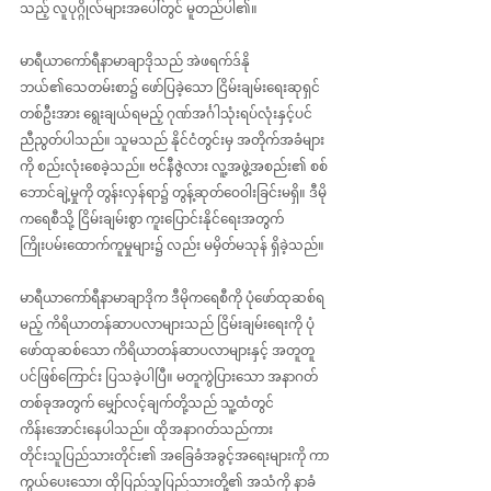
သည့် လူပုဂ္ဂိုလ်များအပေါ်တွင် မူတည်ပါ၏။
မာရီယာကော်ရီနာမာချာဒိုသည် အဲဖရက်ဒ်နို
ဘယ်၏သေတမ်းစာ၌ ဖော်ပြခဲ့သော ငြိမ်းချမ်းရေးဆုရှင် 
တစ်ဦးအား ရွေးချယ်ရမည့် ဂုဏ်အင်္ဂါသုံးရပ်လုံးနှင့်ပင် 
ညီညွတ်ပါသည်။ သူမသည် နိုင်ငံတွင်းမှ အတိုက်အခံများ
ကို စည်းလုံးစေခဲ့သည်။ ဗင်နီဇွဲလား လူ့အဖွဲ့အစည်း၏ စစ်
ဘောင်ချဲ့မှုကို တွန်းလှန်ရာ၌ တွန့်ဆုတ်ဝေဝါးခြင်းမရှိ။ ဒီမို
ကရေစီသို့ ငြိမ်းချမ်းစွာ ကူးပြောင်းနိုင်ရေးအတွက် 
ကြိုးပမ်းထောက်ကူမှုများ၌ လည်း မမှိတ်မသုန် ရှိခဲ့သည်။
မာရီယာကော်ရီနာမာချာဒိုက ဒီမိုကရေစီကို ပုံ‌ဖော်ထုဆစ်ရ
မည့် ကိရိယာတန်ဆာပလာများသည် ငြိမ်းချမ်းရေးကို ပုံ
ဖော်ထုဆစ်သော ကိရိယာတန်ဆာပလာများနှင့် အတူတူ
ပင်ဖြစ်ကြောင်း ပြသခဲ့ပါပြီ။ မတူကွဲပြားသော အနာဂတ်
တစ်ခုအတွက် မျှော်လင့်ချက်တို့သည် သူ့ထံတွင် 
ကိန်းအောင်းနေပါသည်။ ထိုအနာဂတ်သည်ကား 
တိုင်းသူပြည်သားတိုင်း၏ အခြေခံအခွင့်အရေးများကို ကာ
ကွယ်ပေးသော၊ ထိုပြည်သူပြည်သားတို့၏ အသံကို နာခံ