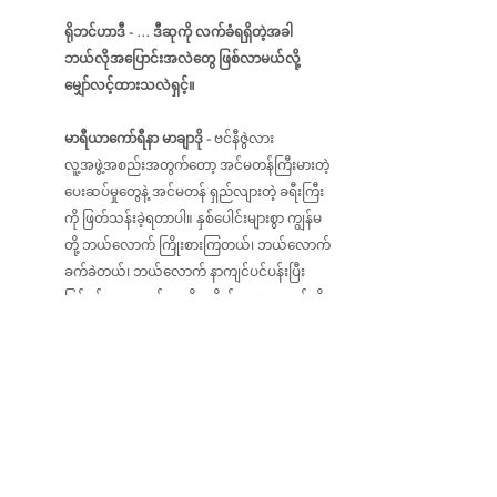
ရိုဘင်ဟာဒီ - … ဒီဆုကို လက်ခံရရှိတဲ့အခါ 
ဘယ်လိုအပြောင်းအလဲတွေ ဖြစ်လာမယ်လို့ 
မျှော်လင့်ထားသလဲရှင့်။
မာရီယာကော်ရီနာ မာချာဒို - 
ဗင်နီဇွဲလား 
လူ့အဖွဲ့အစည်းအတွက်တော့ အင်မတန်ကြီးမားတဲ့ 
ပေးဆပ်မှုတွေနဲ့ အင်မတန် ရှည်လျားတဲ့ ခရီးကြီး
ကို ဖြတ်သန်းခဲ့ရတာပါ။ နှစ်ပေါင်းများစွာ ကျွန်မ
တို့ ဘယ်လောက် ကြိုးစားကြတယ်၊ ဘယ်လောက် 
ခက်ခဲတယ်၊ ဘယ်လောက် နာကျင်ပင်ပန်းပြီး 
ဖြစ်စဉ်တလျှောက် အထိအခိုက်တွေများတယ်ဆို
တာ ကမ္ဘာကြီးက အတော်ကြာတဲ့အထိ နားမလည်ခဲ့
ဘူး။ ဗင်နီဇွဲလား ပြည်သူတွေကတော့ အင်မတန် ဇွဲ
ကြီးပါတယ်။ နောက်ဆုံးမှာ ကျွန်မတို့နိုင်ငံအတွက် 
လွတ်လပ်မှုတွေရရှိဖို့၊ ဒေသတွင်းမှာ ငြိမ်းချမ်းမှုရှိ
လာဖို့ အင်မတန် နီးစပ်လာပြီလို့ ကျွန်မယုံကြည်ပါ
တယ်။ အရက်စက်ဆုံး ကြမ်းကြုတ်မှုတွေကို 
ရင်ဆိုင်ခဲ့ရပေမယ့် ကျွန်မတို့ လူ့အဖွဲ့အစည်းက 