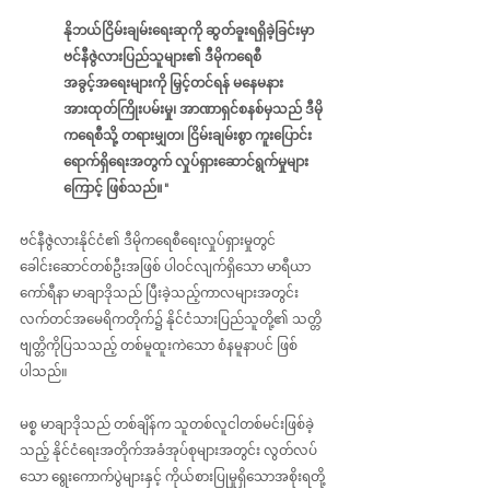
နိုဘယ်ငြိမ်းချမ်းရေးဆုကို ဆွတ်ခူးရရှိခဲ့ခြင်းမှာ 
ဗင်နီဇွဲလားပြည်သူများ၏ ဒီမိုကရေစီ 
အခွင့်အရေးများကို မြှင့်တင်ရန် မနေမနား
အားထုတ်ကြိုးပမ်းမှု၊ အာဏာရှင်စနစ်မှသည် ဒီမို
ကရေစီသို့ တရားမျှတ၊ ငြိမ်းချမ်းစွာ ကူးပြောင်း
ရောက်ရှိရေးအတွက် လှုပ်ရှားဆောင်ရွက်မှုများ
ကြောင့် ဖြစ်သည်။"
ဗင်နီဇွဲလားနိုင်ငံ၏ ဒီမိုကရေစီရေးလှုပ်ရှားမှုတွင် 
ခေါင်းဆောင်တစ်ဦးအဖြစ် ပါဝင်လျက်ရှိသော မာရီယာ 
ကော်ရီနာ မာချာဒိုသည် ပြီးခဲ့သည့်ကာလများအတွင်း 
လက်တင်အမေရိကတိုက်၌ နိုင်ငံသားပြည်သူတို့၏ သတ္တိ
ဗျတ္တိကိုပြသသည့် တစ်မူထူးကဲသော စံနမူနာပင် ဖြစ်
ပါသည်။
မစ္စ မာချာဒိုသည် တစ်ချိန်က သူတစ်လူငါတစ်မင်းဖြစ်ခဲ့
သည့် နိုင်ငံ‌ရေးအတိုက်အခံအုပ်စုများအတွင်း လွတ်လပ်
သော ရွေးကောက်ပွဲများနှင့် ကိုယ်စားပြုမှုရှိသောအစိုးရတို့