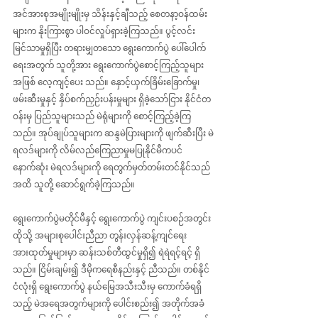
အင်အားစုအမျိုးမျိုးမှ သိန်းနှင့်ချီသည့် စေတနာ့ဝန်ထမ်း
များက နိုးကြားစွာ ပါဝင်လှုပ်ရှားခဲ့ကြသည်။ ပွင့်လင်း
မြင်သာမှုရှိပြီး တရားမျှတသော ရွေးကောက်ပွဲ ပေါ်ပေါက်
ရေးအတွက် သူတို့အား ရွေးကောက်ပွဲစောင့်ကြည့်သူများ
အဖြစ် လေ့ကျင့်ပေး သည်။ နှောင့်ယှက်ခြိမ်းခြောက်မှု၊ 
ဖမ်းဆီးမှုနှင့် နှိပ်စက်ညှဉ်းပန်းမှုများ ရှိခဲ့သော်ငြား နိုင်ငံတ
ဝန်းမှ ပြည်သူများသည် မဲရုံများကို စောင့်ကြည့်ခဲ့ကြ
သည်။ အုပ်ချုပ်သူများက ဆန္ဒမဲပြားများကို ဖျက်ဆီးပြီး မဲ
ရလဒ်များကို လိမ်လည်ကြေညာမှုမပြုနိုင်မီကပင် 
နောက်ဆုံး မဲရလဒ်များကို ရေတွက်မှတ်တမ်းတင်နိုင်သည် 
အထိ သူတို့ ဆောင်ရွက်ခဲ့ကြသည်။
ရွေးကောက်ပွဲမတိုင်မီနှင့် ရွေးကောက်ပွဲ ကျင်းပစဉ်အတွင်း 
ထိုသို့ အများစုပေါင်းညီညာ တွန်းလှန်ဆန့်ကျင်ရေး 
အားထုတ်မှုများမှာ ဆန်းသစ်တီထွင်မှုရှိ၍ ရဲရဲရင့်ရင့် ရှိ
သည်။ ငြိမ်းချမ်း၍ ဒီမိုကရေစီနည်းနှင့် ညီသည်။ တစ်နိုင်
ငံလုံးရှိ ရွေးကောက်ပွဲ နယ်မြေအသီးသီးမှ ကောက်ခံရရှိ
သည့် မဲအရေအတွက်များကို ပေါင်းစည်း၍ အတိုက်အခံ