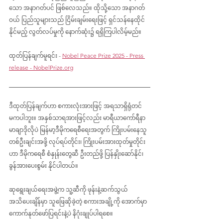
သော အနာဂတ်ပင် ဖြစ်လေသည်။ ထိုသို့သော အနာဂတ်
ဝယ် ပြည်သူများသည် ငြိမ်းချမ်းရေးဖြင့် ရှင်သန်နေထိုင်
နိုင်မည့် လွတ်လပ်မှုကို နောက်ဆုံး၌ ရရှိကြပါလိမ့်မည်။
ထုတ်ပြန်ချက်မူရင်း
 -
Nobel Peace Prize 2025 - Press 
release - 
NobelPrize.org
ဒီထုတ်ပြန်ချက်ဟာ စကားလုံးအားဖြင့် အရသာရှိရုံတင် 
မကပါဘူး။ အနှစ်သာရအားဖြင့်လည်း မာရီယာကော်ရီနာ
မာချာဒိုလိုပဲ မြန်မာ့ဒီမိုက‌ရေစီရေးအတွက် ကြိုးပမ်းနေသူ 
တစ်ဦးချင်းအဖို့ လုပ်ရပ်တိုင်း၊ ကြိုးပမ်းအားထုတ်မှုတိုင်း
ဟာ ဒီမိုကရေစီ စံနှုန်းတွေဆီ ဦးတည်ဖို့ ပြန်နှိုးဆော်နိုင်၊ 
ခွန်အားပေးစွမ်း နိုင်ပါတယ်။
ဆုရွေးချယ်ရေးအဖွဲ့က သူ့ဆီကို ဖုန်းနဲ့ဆက်သွယ်
အသိပေးချိန်မှာ သူဖြေဆိုခဲ့တဲ့ စကားအချို့ကို အောက်မှာ 
ကောက်နုတ်ဖော်ပြရင်းနဲ့ပဲ နိဂုံးချုပ်ပါရစေ။