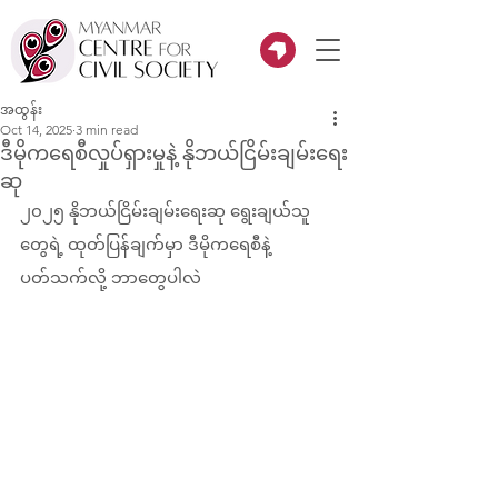
အထွန်း
Oct 14, 2025
3 min read
ဒီမိုကရေစီလှုပ်ရှားမှုနဲ့ နိုဘယ်ငြိမ်းချမ်းရေး
ဆု
၂၀၂၅ နိုဘယ်ငြိမ်းချမ်းရေးဆု ရွေးချယ်သူ
တွေရဲ့ ထုတ်ပြန်ချက်မှာ ဒီမိုကရေစီနဲ့
ပတ်သက်လို့ ဘာတွေပါလဲ