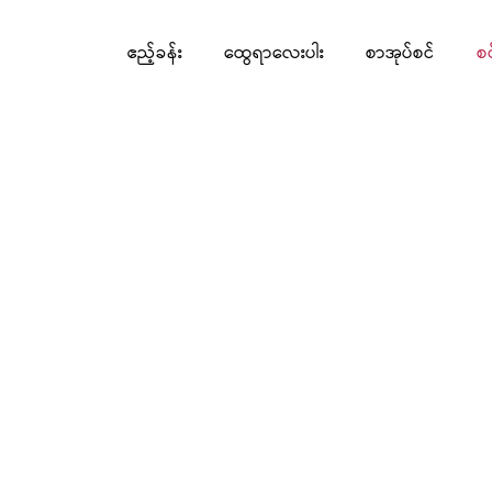
ဧည့်ခန်း
ထွေရာလေးပါး
စာအုပ်စင်
စ