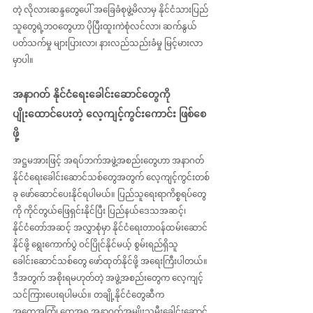
တဲ့ လိုလားဆန္ဒတွေပေါ် အခြေခံစုဖွဲ့မိလာမှ နိုင်ငံသားပြည်
သူတွေရဲ့ဘဝတွေဟာ ပိုပြီးထူးကဲစုံလင်လာ၊ ဆက်နွယ်
ပတ်သက်မှု များပြားလာ၊ နားလည်သည်းခံမှု မြင့်မားလာ
မှာပါ။
အနာဂတ် နိုင်ငံရေးခေါင်းဆောင်တွေကို 
ပျိုးထောင်ပေးတဲ့ လေ့ကျင့်ကွင်းကောင်း ဖြစ်စေ
ဖို့
အဋ္ဌမအားဖြင့် အရပ်ဘက်အဖွဲ့အစည်းတွေဟာ အနာဂတ်
နိုင်ငံရေးခေါင်းဆောင်သစ်တွေအတွက် လေ့ကျင့်ကွင်းတစ်
ခု ဖော်ဆောင်ပေးနိုင်ရပါမယ်။ ပြည်သူရေးရာကိစ္စရပ်တွေ
ကို ကိုင်တွယ်ဖြေရှင်းနိုင်ပြီး ပြည်နယ်ဒေသအဆင့်၊ 
နိုင်ငံ‌တော်အဆင့် အလွှာစုံမှာ နိုင်ငံရေးတာဝန်ထမ်းဆောင်
နိုင်ဖို့ ရွေးကောက်ပွဲ ဝင်ပြိုင်နိုင်မယ့် စွမ်းရည်ရှိသူ
ခေါင်းဆောင်သစ်တွေ ဖော်ထုတ်နိုင်ဖို့ အရေးကြီးပါတယ်။ 
ဒီအတွက် အစိုးရမဟုတ်တဲ့ အဖွဲ့အစည်းတွေက လေ့ကျင့်
သင်ကြားပေးရပါမယ်။ တချို့နိုင်ငံတွေဆီက 
အတွေ့အကြုံ တွေအရ အနာဂတ်အမျိုးသမီးခေါင်းဆောင်