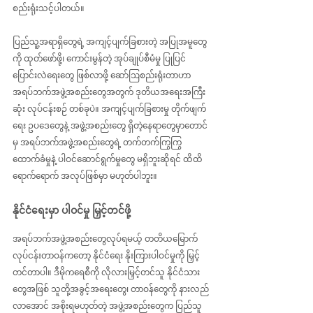
စည်းရုံးသင့်ပါတယ်။
ပြည်သူ့အရာရှိတွေရဲ့ အကျင့်ပျက်ခြစားတဲ့ အပြုအမူတွေ
ကို ထုတ်ဖော်ဖို့၊ ကောင်းမွန်တဲ့ အုပ်ချုပ်စီမံမှု ပြုပြင်
ပြောင်းလဲရေးတွေ ဖြစ်လာဖို့ ဆော်ဩစည်းရုံးတာဟာ 
အရပ်ဘက်အဖွဲ့အစည်းတွေအတွက် ဒုတိယအရေးအကြီး
ဆုံး လုပ်ငန်းစဉ် တစ်ခုပဲ။ အကျင့်ပျက်ခြစားမှု တိုက်ဖျက်
ရေး ဥပဒေတွေနဲ့ အဖွဲ့အစည်းတွေ ရှိတဲ့နေရာတွေမှာတောင်
မှ အရပ်ဘက်အဖွဲ့အစည်းတွေရဲ့ တက်တက်ကြွကြွ 
ထောက်ခံမှုနဲ့ ပါဝင်ဆောင်ရွက်မှုတွေ မရှိဘူးဆိုရင် ထိထိ
ရောက်ရောက် အလုပ်ဖြစ်မှာ မဟုတ်ပါဘူး။
နိုင်ငံရေးမှာ ပါဝင်မှု မြှင့်တင်ဖို့
အရပ်ဘက်အဖွဲ့အစည်းတွေလုပ်ရမယ့် တတိယမြောက် 
လုပ်ငန်းတာဝန်ကတော့ နိုင်ငံရေး နိုးကြားပါဝင်မှုကို မြှင့်
တင်တာပါ။ ဒီမိုကရေစီကို လိုလားမြှင့်တင်သူ နိုင်ငံသား
တွေအဖြစ် သူတို့အခွင့်အရေးတွေ၊ တာဝန်တွေကို နားလည်
လာအောင် အစိုးရမဟုတ်တဲ့ အဖွဲ့အစည်းတွေက ပြည်သူ