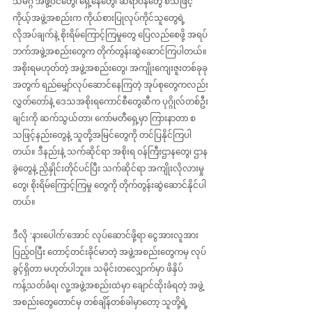
သမဂ္ဂ အဖွဲ့ဝင်တွေ၊ ရှေ့နေတွေ၊ ဆရာဝန်တွေ စသဖြင့် 
ကိုယ့်အဖွဲ့အစည်းက ကိုယ်စားပြုလုပ်ကိုင်သူတွေရဲ့ 
လိုအပ်ချက်နဲ့ စိုးရိမ်ကြောင့်ကြမှုတွေ ပြေလည်စေဖို့ အရပ်
ဘက်အဖွဲ့အစည်းတွေက တိုက်တွန်းဆွဲဆောင်ကြပါတယ်။ 
အစိုးရမဟုတ်တဲ့ အဖွဲ့အစည်းတွေ၊ အကျိုးကျေးဇူးတစ်ခုခု
အတွက် ရည်မျှော်လုပ်ဆောင်နေကြတဲ့ အုပ်စုတွေကလည်း 
လွှတ်တော်နဲ့ ဒေသအစိုးရကောင်စီတွေဆီက ပုဂ္ဂိုလ်တစ်ဦး
ချင်းကို ဆက်သွယ်တာ၊ ကော်မတီရှေ့မှာ ကြားနာတာ စ
သဖြင့်နည်းတွေနဲ့ သူတို့အမြင်တွေကို တင်ပြနိုင်ကြပါ
တယ်။ ဒီနည်းနဲ့ သက်ဆိုင်ရာ အစိုးရ ဝန်ကြီးဌာနတွေ၊ ဌာန
ခွဲတွေနဲ့ ညှိနှိုင်းတိုင်ပင်ပြီး သက်ဆိုင်ရာ အကျိုးလိုလားမှု
တွေ၊ စိုးရိမ်ကြောင့်ကြမှု တွေကို တိုက်တွန်းဆွဲဆောင်နိုင်ပါ
တယ်။
ဒီလို ‘နားပေါက်’အောင် လုပ်ဆောင်ဖို့ရာ ငွေအားလူအား
ပြည့်ဝပြီး တောင့်တင်းခိုင်မာတဲ့ အဖွဲ့အစည်းတွေကမှ လုပ်
ခွင့်ရှိတာ မဟုတ်ပါဘူး။ သမိုင်းတလျှောက်မှာ ဖိနှိပ်
ကန့်သတ်ခံရ၊ လူ့အဖွဲ့အစည်းထဲမှာ ချောင်ထိုးခံရတဲ့ အဖွဲ့
အစည်းတွေတောင်မှ တစ်ချိန်တစ်ခါမှာတော့ သူတို့ရဲ့ 