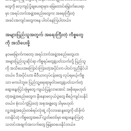
တွေကို လေ့ကျင့်ပို့ချပေးရာမှာ၊ မြေတောင်မြှောက်ပေးရာ
မှာ (အရပ်ဘက်အဖွဲ့အစည်းတွေက) အရေးကြီးတဲ့ 
အခင်းအကျင်းတွေကနေ ပါဝင်နေကြပါတယ်။
အများပြည်သူအတွက် အရေးကြီးတဲ့ ကိစ္စတွေ
ကို အသိပေးဖို့
နဝမမြောက်ကတော့ အရပ်ဘက်အဖွဲ့အစည်းတွေဟာ 
အများပြည်သူဆိုင်ရာ ကိစ္စရပ်တွေနဲ့ပတ်သက်လို့ ပြည်သူ
ကို အသိပေးအကြောင်းကြားတဲ့အပိုင်းက ပါဝင်ကူညီနိုင်ပါ
တယ်။ ဒီအပိုင်းဟာ မီဒီယာလုပ်ငန်းတွေ လုပ်ရမယ့်ကိစ္စ
သာ မကပါဘူး။ ပြည်သူ့ရေးရာမူဝါဒတွေနဲ့ပတ်သက်တဲ့ 
ဆွေးနွေးငြင်းခုံမှုတွေ ကျယ်ပြန့်လာအောင် အစိုးရမဟုတ်
တဲ့အဖွဲ့အစည်းတွေက နှီးနှောဖလှယ်ပွဲတွေ စီစဉ်ကျင်းပနိုင်
တယ်။ စုံလင်ကွဲပြားတဲ့ အစုအဖွဲ့တွေ ဒါမှမဟုတ် 
လူ့အဖွဲ့အစည်းတစ်ရပ်လုံးရဲ့ လိုလားဆန္ဒတွေကို ထိခိုက်
လာနိုင်တဲ့ ကိစ္စတွေအပေါ် လွှတ်တော်မှာ ဆွေးနွေးကြတဲ့ 
သတင်းအချက်အလက်တွေ ဖြန့်ဝေပေးနိုင်တယ်။ 