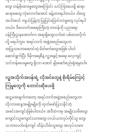
တွေ၊ တန်ဖိုးထားမှုတွေအကြောင်း သင်ကြားပေးဖို့ ဆရာ
ဆရာမတွေ လုံလောက်အောင် ခန့်ထားရပါတယ်။ ဒါတွေ 
အပါအဝင် ကျယ်ပြန့်တဲ့ ပြုပြင်ပြောင်းလဲမှုတွေ လုပ်ရပါ
တယ်။ ဒီလောက်အရေးကြီးတဲ့ တာဝန်ကို ပညာရေး
ဝန်ကြီးဌာနအောက်က အရာရှိတွေလက်ထဲ ပစ်ထားလိုက်
လို့ မရပါဘူး။ အရပ်ဘက် အဖွဲ့အစည်းတွေဟာ 
အပြုသဘောဆောင်တဲ့ မိတ်ဖက်တွေအဖြစ် ပါဝင်
ဆောင်ရွက်ပြီး ဒီမိုကရေစီနဲ့ လူ့အခွင့်အရေး လေ့ကျင့်
သင်တန်းပေးမှုတွေ ရှိလာ အောင် နှိုးဆော်စည်းရုံးရမှာပါ။
လူ့အသိုက်အဝန်းရဲ့ လိုအင်တွေနဲ့ စိုးရိမ်ကြောင့်
ကြမှုတွေကို တောင်းဆိုပေးဖို့
ဆဋ္ဌမအချက်ကတော့ အရပ်ဘက်အဖွဲ့အစည်းတွေဟာ 
လိုလားဆန္ဒအမျိုးမျိုးကို ထုတ်ဖော်ပြသနိုင်တဲ့ 
အခင်းအကျင်းဖြစ်ပါတယ်။ အဲဒီထဲကမှ အမျိုးသမီးတွေ၊ 
ကျောင်းသူကျောင်းသားတွေ၊ လယ်ယာလုပ်ကိုင်သူ တွေ၊ 
သဘာဝပတ်ဝန်းကျင် ထိန်းသိမ်းသူတွေ၊ အလုပ်သမား