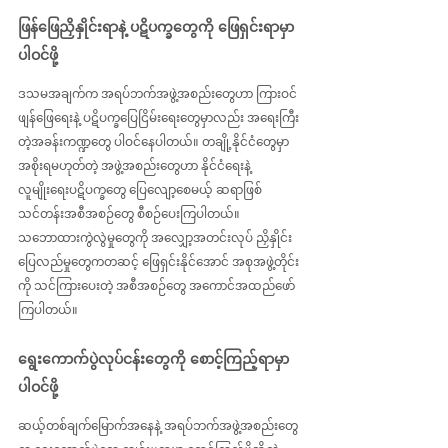
ဖြန်ဖြေညှိနှိုင်းရာနဲ့ ပဋိပက္ခတွေကို ဖြေရှင်းရာမှာ 
ပါဝင်ဖို့
ဒသမအချက်က အရပ်ဘက်အဖွဲ့အစည်းတွေဟာ ကြားဝင်
ဖျန်ဖြေရေးနဲ့ ပဋိပက္ခပြေငြိမ်းရေးတွေမှာလည်း အရေးကြီး
တဲ့အခန်းကဏ္ဍတွေ ပါဝင်နေပါတယ်။ တချို့နိုင်ငံတွေမှာ 
အစိုးရမဟုတ်တဲ့ အဖွဲ့အစည်းတွေဟာ နိုင်ငံရေးနဲ့ 
လူမျိုးရေးပဋိပက္ခတွေ ပြေလျော့စေမယ့် ဆရာဖြစ်
သင်တန်းအစီအစဉ်တွေ စီစဉ်‌ပေးကြပါတယ်။ 
သဘောထားကွဲလွဲမှုတွေကို အလျှော့အတင်းလုပ် ညှိနှိုင်း
ပြေလည်မှုတွေကတဆင့် ဖြေရှင်းနိုင်အောင် အစုအဖွဲ့တိုင်း
ကို သင်ကြားပေးတဲ့ အစီအစဉ်တွေ အကောင်အထည်ဖော်
ကြပါတယ်။
ရွေးကောက်ပွဲလုပ်ငန်းတွေကို စောင့်ကြည့်ရာမှာ 
ပါဝင်ဖို့
ဆယ့်တစ်ချက်မြောက်အနေနဲ့ အရပ်ဘက်အဖွဲ့အစည်းတွေ