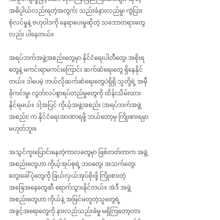
အဓိပ္ပါယ်လည်းရတဲ့အတွက်) သည်းခံနားလည်မှု၊ ကွဲပြား
စုံလင်မှုနဲ့ ဗဟုဝါဒကို နေရာပေးမှုဆိုတဲ့ သဘောတရားတွေ
လည်း ပါနေတယ်။
အရပ်ဘက်အဖွဲ့အစည်းတွေမှာ နိုင်ငံရေးပါတီတွေ၊ အစိုးရ
တွေနဲ့ မကင်းရာမကင်းကြောင်း ဆက်ဆံရေးတွေ ရှိနေနိုင်
တယ်။ ဒါပေမဲ့ ဘယ်လိုဆက်ဆံရေးတွေပဲရှိရှိ သူတို့ရဲ့ အမှီ
ခိုကင်းမှု၊ လွတ်လပ်စွာရပ်တည်မှုတွေကို ထိန်းသိမ်းထား
နိုင်ရမယ်။ ဒါ့အပြင် ကိုယ့်အဖွဲ့အစည်း (အရပ်ဘက်အဖွဲ့
အစည်း) က နိုင်ငံရေးအာဏာရဖို့ ဘယ်တော့မှ ကြိုးစားရမှာ
မဟုတ်ဘူး။
အသွင်ကူးပြောင်းနေတဲ့ကာလတွေမှာ ဖြစ်တတ်တာက အဖွဲ့
အစည်းတွေဟာ ကိုယ့်အုပ်စုရဲ့ ဘဝတွေ၊ အသက်တွေ၊ 
တွေးခေါ်ပုံတွေကို ခြယ်လှယ်အုပ်စိုးဖို့ ကြိုးစားတဲ့
အခြေအနေတွေဆီ ရောက်သွားနိုင်တယ်။ အဲဒီ အဖွဲ့
အစည်းတွေဟာ ကိုယ်နဲ့ အမြင်မတူတဲ့သူတွေရဲ့ 
အခွင့်အရေးတွေကို နားလည်သည်းခံမှု မရှိကြတော့တာ၊ 