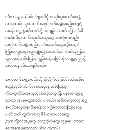
မင်္ဂလာနေ့လယ်ခင်းပါဗျာ။ ဒီမိုကရေစီထူထောင်ရေးနဲ့ 
အားကောင်း‌ရေးအတွက် အရပ်ဘက်အဖွဲ့အစည်းတွေရဲ့ 
အခန်းကဏ္ဍနဲ့ပတ်သက်လို့ အကျဉ်းလောက် ပြောချင်ပါ
တယ်။ ဒီမှာ တက်ရောက်နေသူတွေ အားလုံးကလည်း 
အရပ်ဘက်အဖွဲ့အစည်းခေါင်းဆောင်တွေပဲဆိုတော့ ဒီ
ကြိုးပမ်းမှုထဲမှာ နည်းမျိုးစုံနဲ့ ထဲထဲဝင်ဝင် ပါဝင်နေကြတဲ့
သူတွေပေါ့။ ဒါကြောင့် ကျွန်တော့်အမြင်ကို ဝေမျှခွင့်ပြုလို့ 
အင်မတန် ဝမ်းသာရပါတယ်။
အရပ်ဘက်အဖွဲ့အစည်းလို့ ဆိုလိုက်ရင် နိုင်ငံတော်အစိုးရ
တွေနဲ့လွတ်ကင်းပြီး စေတနာ့ဝန် ထမ်းကြတဲ့၊ 
ကိုယ်ထူကိုယ်ထ၊ ကိုယ့်အားကိုယ်ကိုးပြီး စနစ်တကျစုဖွဲ့
ထားတဲ့ အုပ်စုတွေအားလုံး ပါတယ်။ အစိုးရမဟုတ်တဲ့ အဖွဲ့
အစည်းတွေထဲမှာ ဒီအခန်းထဲ ကြွရောက်လာကြသူတွေ
ပါဝင်သလို လွတ်လပ်တဲ့ မီဒီယာလုပ်ငန်းတွေ၊ 
ဉာဏ်ကြီးရှင်အဖွဲ့တွေ၊ တက္ကသိုလ်တွေ၊ လူမှုရေး ဘာသာ
ရေးအစုအဖွဲ့တွေလည်း ပါဝင်ကြတာပဲ။