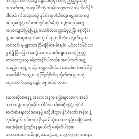
က ရွေးကောက်ပွဲတွေ ကျင်းပရာမှာ စောင့်ကြည့်ဖို့ဆိုတဲ့ 
အသက်တမျှအရေးကြီးတဲ့ အခန်းကဏ္ဍကလည်း ပါဝင်နိုင်
ပါတယ်။ ဒီအတွက်ဆို နိုင်ငံရေးပါတီတွေ၊ ရွေးကောက်ပွဲ
ဝင်သူတွေနဲ့ ကင်းကင်းရှင်းရှင်းရှိတဲ့ အဖွဲ့အစည်းတွေ 
ကျယ်ကျယ်ပြန့်ပြန့်နဲ့ မဟာမိတ်သဏ္ဌာန်စုဖွဲ့ပြီး မဲရုံတိုင်း
ရဲ့ မဲပေးရာမှာရော မဲရေတွက် ရာမှာပါ လုံးဝ လွတ်လွတ်
လပ်လပ်၊ မျှမျှတတ၊ ငြိမ်းငြိမ်းချမ်းချမ်း၊ ပွင့်လင်းမြင်သာ
မှု ရှိရှိ ပြီးမြောက်စေဖို့ သမာသမတ်ကျတဲ့ စောင့်ကြည့် 
လေ့လာသူတွေ ခန့်ထားနိုင်ပါတယ်။ အရပ်ဘက် အဖွဲ့
အစည်းတွေရဲ့ အခန်းကဏ္ဍမပါဝင်ဘဲ အသစ်စက်စက် ဒီမို
ကရေစီနိုင်ငံတွေမှာ ယုံကြည်စိတ်ချထိုက်တဲ့၊ မျှတတဲ့ 
ရွေးကောက်ပွဲတွေ ကျင်းပဖို့ ခက်ပါတယ်။
နောက်ဆုံးအနေနဲ့ အလေးအနက် ပြောချင်တာက အရပ်
ဘက်အဖွဲ့အစည်းဆိုတာ နိုင်ငံတော်(အစိုးရ)နဲ့ အမြဲပဲ 
ဆက်ဆံရေးတင်းမာနေဖို့ မလိုပါဘူး။ နိုင်ငံတော်(အစိုးရ)နဲ့ 
လွတ်လွတ်ကင်းကင်း ရှိရမယ်ဆိုတာကလည်း အမြဲဝေဖန်
နေ၊ အမြဲဆန့်ကျင်နေရမယ်လို့ မဆိုလိုပါဘူး။ 
တကယ်တမ်း အစိုးရရဲ့ အဆင့်ဆင့်အလွှာလွှာမှာ တာဝန်ခံ