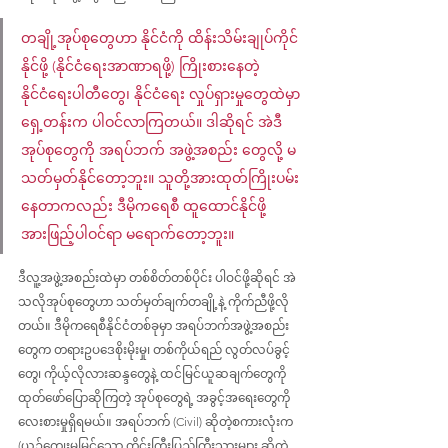
တချို့အုပ်စုတွေဟာ နိုင်ငံကို ထိန်းသိမ်းချုပ်ကိုင်
နိုင်ဖို့ (နိုင်ငံရေးအာဏာရဖို့) ကြိုးစားနေတဲ့ 
နိုင်ငံရေးပါတီတွေ၊ နိုင်ငံရေး လှုပ်ရှားမှုတွေထဲမှာ 
ရှေ့တန်းက ပါဝင်လာကြတယ်။ ဒါဆိုရင် အဲဒီ
အုပ်စုတွေကို အရပ်ဘက် အဖွဲ့အစည်း တွေလို့ မ
သတ်မှတ်နိုင်တော့ဘူး။ သူတို့အားထုတ်ကြိုးပမ်း
နေတာကလည်း ဒီမိုကရေစီ ထူထောင်နိုင်ဖို့ 
အားဖြည့်ပါဝင်ရာ မရောက်တော့ဘူး။
ဒီလူ့အဖွဲ့အစည်းထဲမှာ တစ်စိတ်တစ်ပိုင်း ပါဝင်ဖို့ဆိုရင် အဲ
သလိုအုပ်စုတွေဟာ သတ်မှတ်ချက်တချို့နဲ့ ကိုက်ညီဖို့လို
တယ်။ ဒီမိုကရေစီနိုင်ငံတစ်ခုမှာ အရပ်ဘက်အဖွဲ့အစည်း
တွေက တရားဥပဒေစိုးမိုးမှု၊ တစ်ကိုယ်ရည် လွတ်လပ်ခွင့်
တွေ၊ ကိုယ့်လိုလားဆန္ဒတွေနဲ့ ထင်မြင်ယူဆချက်တွေကို 
ထုတ်ဖော်ပြောဆိုကြတဲ့ အုပ်စုတွေရဲ့ အခွင့်အရေးတွေကို 
လေးစားမှုရှိရမယ်။ အရပ်ဘက် (Civil) ဆိုတဲ့စကားလုံးက 
(ယဉ်ကျေးမှုမြင့်သော တိုင်းကြီးပြည်ကြီးသားများ ဆိုတဲ့