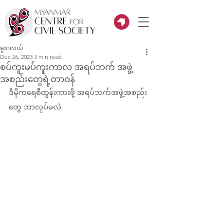
ခူးဂလယ်
Dec 26, 2023
3 min read
စပ်ကူးမပ်ကူးကာလ အရပ်ဘက် အဖွဲ့
အစည်းတွေရဲ့တာဝန်
ဒီမိုကရေစီထွန်းကားဖို့ အရပ်ဘက်အဖွဲ့အစည်း
တွေ ဘာလုပ်မလဲ