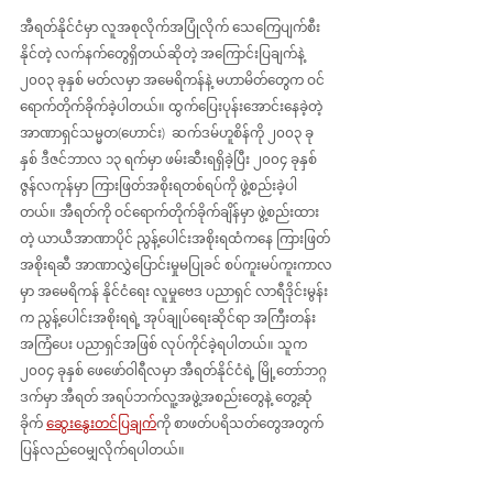
အီရတ်နိုင်ငံမှာ လူအစုလိုက်အပြုံလိုက် သေကြေပျက်စီး
နိုင်တဲ့ လက်နက်တွေရှိတယ်ဆိုတဲ့ အကြောင်းပြချက်နဲ့ 
၂၀၀၃ ခုနှစ် မတ်လမှာ အမေရိကန်နဲ့ မဟာမိတ်တွေက ဝင်
ရောက်တိုက်ခိုက်ခဲ့ပါတယ်။ ထွက်ပြေးပုန်းအောင်းနေခဲ့တဲ့ 
အာဏာရှင်သမ္မတ(ဟောင်း)  ဆက်ဒမ်ဟူစိန်ကို ၂၀၀၃ ခု
နှစ် ဒီဇင်ဘာလ ၁၃ ရက်မှာ ဖမ်းဆီးရရှိခဲ့ပြီး ၂၀၀၄ ခုနှစ်
ဇွန်လကုန်မှာ ကြားဖြတ်အစိုးရတစ်ရပ်ကို ဖွဲ့စည်းခဲ့ပါ
တယ်။ အီရတ်ကို ဝင်ရောက်တိုက်ခိုက်ချိန်မှာ ဖွဲ့စည်းထား
တဲ့ ယာယီအာဏာပိုင် ညွန့်ပေါင်းအစိုးရထံကနေ ကြားဖြတ်
အစိုးရဆီ အာဏာလွှဲပြောင်းမှုမပြုခင် စပ်ကူးမပ်ကူးကာလ
မှာ အမေရိကန် နိုင်ငံရေး လူမှုဗေဒ ပညာရှင် လာရီဒိုင်းမွန်း
က ညွန့်ပေါင်းအစိုးရရဲ့ အုပ်ချုပ်ရေးဆိုင်ရာ အကြီးတန်း
အကြံပေး ပညာရှင်အဖြစ် လုပ်ကိုင်ခဲ့ရပါတယ်။ သူက 
၂၀၀၄ ခုနှစ် ဖေဖော်ဝါရီလမှာ အီရတ်နိုင်ငံရဲ့ မြို့တော်ဘဂ္ဂ
ဒက်မှာ အီရတ် အရပ်ဘက်လူ့အဖွဲ့အစည်းတွေနဲ့ တွေ့ဆုံ
ခိုက်
ဆွေးနွေးတင်ပြချက်
ကို စာဖတ်ပရိသတ်တွေအတွက် 
ပြန်လည်ဝေမျှလိုက်ရပါတယ်။