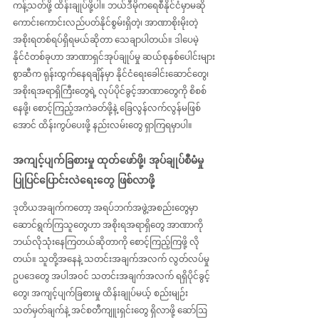
ကန့်သတ်ဖို့ ထိန်းချုပ်ဖို့ပါ။ ဘယ်ဒီမိုကရေစီနိုင်ငံမှာမဆို 
ကောင်းကောင်းလည်ပတ်နိုင်စွမ်းရှိတဲ့၊ အာဏာစိုးမိုးတဲ့ 
အစိုးရတစ်ရပ်ရှိရမယ်ဆိုတာ သေချာပါတယ်။ ဒါပေမဲ့ 
နိုင်ငံတစ်ခုဟာ အာဏာရှင်အုပ်ချုပ်မှု ဆယ်စုနှစ်ပေါင်းများ
စွာဆီက ရုန်းထွက်နေရချိန်မှာ နိုင်ငံရေးခေါင်းဆောင်တွေ၊ 
အစိုးရအရာရှိကြီးတွေရဲ့ လုပ်ပိုင်ခွင့်အာဏာတွေကို စိစစ်
နေဖို့၊ စောင့်ကြည့်အကဲခတ်ဖို့နဲ့ ခြေလွန်လက်လွန်မဖြစ်
အောင် ထိန်းကွပ်ပေးဖို့ နည်းလမ်းတွေ ရှာကြရမှာပါ။
အကျင့်ပျက်ခြစားမှု ထုတ်ဖော်ဖို့၊ အုပ်ချုပ်စီမံမှု 
ပြုပြင်ပြောင်းလဲရေးတွေ ဖြစ်လာဖို့
ဒုတိယအချက်ကတော့ အရပ်ဘက်အဖွဲ့အစည်းတွေမှာ 
ဆောင်ရွက်ကြသူတွေဟာ အစိုးရအရာရှိတွေ အာဏာကို 
ဘယ်လိုသုံးနေကြတယ်ဆိုတာကို စောင့်ကြည့်ကြဖို့ လို
တယ်။ သူတို့အနေနဲ့ သတင်းအချက်အလက် လွတ်လပ်မှု 
ဥပဒေတွေ အပါအဝင် သတင်းအချက်အလက် ရရှိပိုင်ခွင့်
တွေ၊ အကျင့်ပျက်ခြစားမှု ထိန်းချုပ်မယ့် စည်းမျဉ်း
သတ်မှတ်ချက်နဲ့ အင်စတီကျူးရှင်းတွေ ရှိလာဖို့ ဆော်ဩ