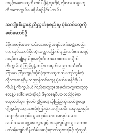
အခွင့်အရေးတွေကို တင်ပြဖို့နဲ့ သူတို့ရဲ့ လိုလား ဆန္ဒတွေ
ကို အကာကွယ်ပေးဖို့ စီစဉ်နိုင်ပါတယ်။
အကျိုးစီးပွားနဲ့ ညီညွတ်စုစည်းမှု ပုံစံသစ်တွေကို 
ဖော်ဆောင်ဖို့
ဒီမိုကရေစီအားကောင်းလာစေဖို့ အရပ်ဘက်အဖွဲ့အစည်း
တွေ လုပ်ဆောင်နိုင်တဲ့ သတ္တမမြောက် နည်းလမ်းက အရင့်
အရင်က မျိုးနွယ်စုအလိုက်၊ ဘာသာစကားအလိုက်၊ 
ကိုးကွယ်ယုံကြည်မှုနဲ့ တခြား အမှတ်သညာ အသီးသီး
ကြားမှာ ကြုံတွေ့ရင်ဆိုင်ခဲ့ရတာတွေထက် ကျော်လွန်တဲ့ 
လိုလားဆန္ဒရှိမှု သဏ္ဌာန်သစ်တွေနဲ့ ပုံဖော်ပေးနိုင်ဖို့ပါ။ 
ကိုယ်နဲ့ ကိုးကွယ်ယုံကြည်ရာတူသူ၊ အမှတ်လက္ခဏာတူသူ
တွေနဲ့ပဲ ပေါင်းမယ်ဆိုရင် ဒီမိုကရေစီဟာ တည်ငြိမ်မှာ
မဟုတ်ပါဘူး။ စုံလင်ကွဲပြားတဲ့ ယုံကြည်ကိုးကွယ်မှုတွေ၊ 
မျိုးနွယ်စုတွေ အားလုံးကြားမှာ အမျိုးသမီး၊ အနုပညာရှင်၊ 
ဆရာဝန်၊ ကျောင်းသူကျောင်းသား၊ အလုပ်သမား၊ 
လယ်သမား၊ ရှေ့နေ၊ လူ့အခွင့်အရေးလှုပ်ရှားသူ၊ သဘာဝ
ပတ်ဝန်းကျင်ထိန်းသိမ်းစောင့်ရှောက်သူစသဖြင့် ဘုံတူညီ