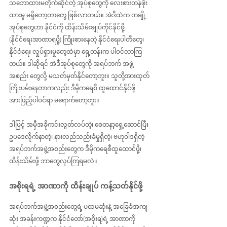
သဘောထားမတိုက်ဆိုင်တဲ့ အုပ်စုတွေကို လေးစားတန်ဖိုး
ထားမှု မရှိတော့တာတွေ ဖြစ်လာတယ်။ အဲဒီထဲက တချို့
အုပ်စုတွေဟာ နိုင်ငံကို ထိန်းသိမ်းချုပ်ကိုင်နိုင်ဖို့ 
(နိုင်ငံရေးအာဏာရဖို့) ကြိုးစားနေတဲ့ နိုင်ငံရေးပါတီတွေ၊ 
နိုင်ငံရေး လှုပ်ရှားမှုတွေထဲမှာ ရှေ့တန်းက ပါဝင်လာကြ
တယ်။ ဒါဆိုရင် အဲဒီအုပ်စုတွေကို အရပ်ဘက် အဖွဲ့
အစည်း တွေလို့ မသတ်မှတ်နိုင်တော့ဘူး။ သူတို့အားထုတ် 
ကြိုးပမ်းနေတာကလည်း ဒီမိုကရေစီ ထူထောင်နိုင်ဖို့ 
အားဖြည့်ပါဝင်ရာ မရောက်တော့ဘူး။
ဒါဖြင့် အမှီအခိုကင်းလွတ်လပ်တဲ့၊ စေတနာ့ရှေ့ဆောင်ပြီး 
ဥပဒေလိုက်နာတဲ့၊ နားလည်သည်းခံမှုရှိတဲ့၊ ဗဟုဝါဒရှိတဲ့ 
အရပ်ဘက်အဖွဲ့အစည်းတွေက ဒီမိုကရေစီထူထောင်ဖို့၊ 
ထိန်းသိမ်းဖို့ ဘာတွေလုပ်ကြရမလဲ။
အစိုးရရဲ့ အာဏာကို ထိန်းချုပ် ကန့်သတ်နိုင်ဖို့
အရပ်ဘက်အဖွဲ့အစည်းတွေရဲ့ ပထမဆုံးနဲ့ အခြေခံအကျ
ဆုံး အခန်းကဏ္ဍက နိုင်ငံတော်(အစိုးရ)ရဲ့ အာဏာကို 