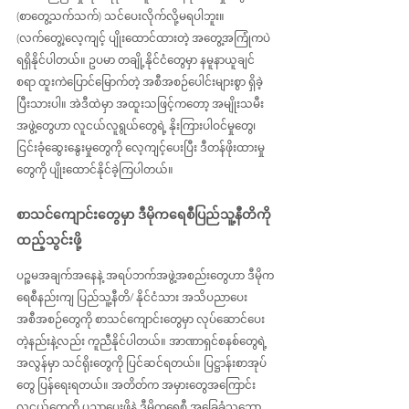
(စာတွေ့သက်သက်) သင်ပေးလိုက်လို့မရပါဘူး။ 
(လက်တွေ့)လေ့ကျင့် ပျိုးထောင်ထားတဲ့ အတွေ့အကြုံကပဲ 
ရရှိနိုင်ပါတယ်။ ဥပမာ တချို့နိုင်ငံတွေမှာ နမူနာယူချင်
စရာ ထူးကဲပြောင်မြောက်တဲ့ အစီအစဉ်ပေါင်းများစွာ ရှိခဲ့
ပြီးသားပါ။ အဲဒီထဲမှာ အထူးသဖြင့်ကတော့ အမျိုးသမီး
အဖွဲ့တွေဟာ လူငယ်လူရွယ်တွေရဲ့ နိုးကြားပါဝင်မှုတွေ၊ 
ငြင်းခုံဆွေးနွေးမှုတွေကို လေ့ကျင့်ပေးပြီး ဒီတန်ဖိုးထားမှု
တွေကို ပျိုးထောင်နိုင်ခဲ့ကြပါတယ်။
စာသင်ကျောင်းတွေမှာ ဒီမိုကရေစီပြည်သူ့နီတိကို 
ထည့်သွင်းဖို့
ပဉ္စမအချက်အနေနဲ့ အရပ်ဘက်အဖွဲ့အစည်းတွေဟာ ဒီမိုက
ရေစီနည်းကျ ပြည်သူ့နီတိ/ နိုင်ငံသား အသိပညာပေး 
အစီအစဉ်တွေကို စာသင်ကျောင်းတွေမှာ လုပ်ဆောင်ပေး
တဲ့နည်းနဲ့လည်း ကူညီနိုင်ပါတယ်။ အာဏာရှင်စနစ်တွေရဲ့
အလွန်မှာ သင်ရိုးတွေကို ပြင်ဆင်ရတယ်။ ပြဋ္ဌာန်းစာအုပ်
တွေ ပြန်ရေးရတယ်။ အတိတ်က အမှားတွေအကြောင်း 
လူငယ်တွေကို ပညာပေးဖို့နဲ့ ဒီမိုကရေစီ အခြေခံသဘော