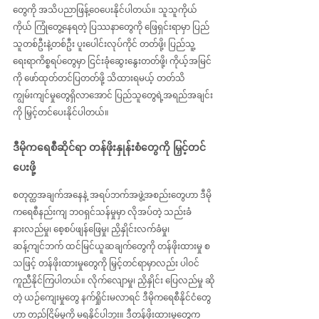
တွေကို အသိပညာဖြန့်ဝေပေးနိုင်ပါတယ်။ သူသူကိုယ်
ကိုယ် ကြုံတွေ့နေရတဲ့ ပြဿနာတွေကို ဖြေရှင်းရာမှာ ပြည်
သူတစ်ဦးနဲ့တစ်ဦး ပူးပေါင်းလုပ်ကိုင် တတ်ဖို့၊ ပြည်သူ့
ရေးရာကိစ္စရပ်တွေမှာ ငြင်းခုံဆွေးနွေးတတ်ဖို့၊ ကိုယ့်အမြင်
ကို ဖော်ထုတ်တင်ပြတတ်ဖို့ သိထားရမယ့် တတ်သိ
ကျွမ်းကျင်မှုတွေရှိလာအောင် ပြည်သူတွေရဲ့အရည်အချင်း
ကို မြှင့်တင်ပေးနိုင်ပါတယ်။
ဒီမိုကရေစီဆိုင်ရာ တန်ဖိုးနှုန်းစံတွေကို မြှင့်တင်
ပေးဖို့
စတုတ္ထအချက်အနေနဲ့ အရပ်ဘက်အဖွဲ့အစည်းတွေဟာ ဒီမို
ကရေစီနည်းကျ ဘဝရှင်သန်မှုမှာ လိုအပ်တဲ့ သည်းခံ
နားလည်မှု၊ စေ့စပ်ဖျန်ဖြေမှု၊ ညှိနှိုင်းလက်ခံမှု၊ 
ဆန့်ကျင်ဘက် ထင်မြင်ယူဆချက်တွေကို တန်ဖိုးထားမှု စ
သဖြင့် တန်ဖိုးထားမှုတွေကို မြှင့်တင်ရာမှာလည်း ပါဝင်
ကူညီနိုင်ကြပါတယ်။ လိုက်လျောမှု၊ ညှိနှိုင်း ပြေလည်မှု ဆို
တဲ့ ယဉ်ကျေးမှုတွေ နက်ရှိုင်းမလာရင် ဒီမိုကရေစီနိုင်ငံတွေ
ဟာ တည်ငြိမ်မှုကို မရနိုင်ပါဘူး။ ဒီတန်ဖိုးထားမှုတွေက 