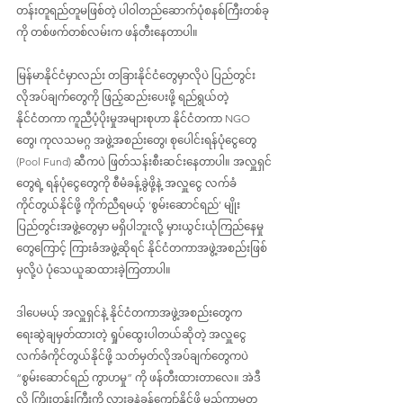
တန်းတူရည်တူမဖြစ်တဲ့ ပါဝါတည်ဆောက်ပုံစနစ်ကြီးတစ်ခု
ကို တစ်ဖက်တစ်လမ်းက ဖန်တီးနေတာပါ။
မြန်မာနိုင်ငံမှာလည်း တခြားနိုင်ငံတွေမှာလိုပဲ ပြည်တွင်း
လိုအပ်ချက်တွေကို ဖြည့်ဆည်းပေးဖို့ ရည်ရွယ်တဲ့ 
နိုင်ငံတကာ ကူညီပံ့ပိုးမှုအများစုဟာ နိုင်ငံတကာ NGO 
တွေ၊ ကုလသမဂ္ဂ အဖွဲ့အစည်းတွေ၊ စုပေါင်းရန်ပုံငွေတွေ 
(Pool Fund) ဆီကပဲ ဖြတ်သန်းစီးဆင်းနေတာပါ။ အလှူရှင်
တွေရဲ့ ရန်ပုံငွေတွေကို စီမံခန့်ခွဲဖို့နဲ့ အလှူငွေ လက်ခံ
ကိုင်တွယ်နိုင်ဖို့ ကိုက်ညီရမယ့် ‘စွမ်းဆောင်ရည်’ မျိုး 
ပြည်တွင်းအဖွဲ့တွေမှာ မရှိပါဘူးလို့ မှားယွင်းယုံကြည်နေမှု
တွေကြောင့် ကြားခံအဖွဲ့ဆိုရင် နိုင်ငံတကာအဖွဲ့အစည်းဖြစ်
မှလို့ပဲ ပုံသေယူဆထားခဲ့ကြတာပါ။
ဒါပေမယ့် အလှူရှင်နဲ့ နိုင်ငံတကာအဖွဲ့အစည်းတွေက 
ရေးဆွဲချမှတ်ထားတဲ့ ရှုပ်ထွေးပါတယ်ဆိုတဲ့ အလှူငွေ 
လက်ခံကိုင်တွယ်နိုင်ဖို့ သတ်မှတ်လိုအပ်ချက်တွေကပဲ 
“စွမ်းဆောင်ရည် ကွာဟမှု” ကို ဖန်တီးထားတာလေ။ အဲဒီ
လို ကြိုးတန်းကြီးကို လွှားခနဲခုန်ကျော်နိုင်ဖို့ 
မည်ကာမတ္တ 