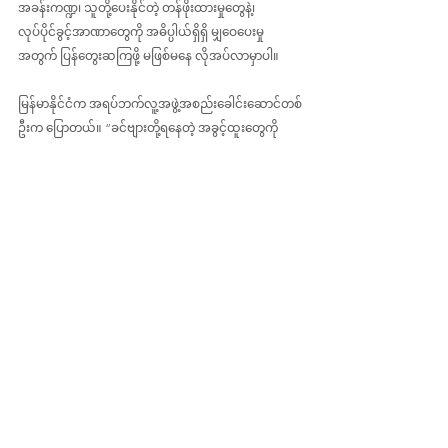
အခန်းကဏ္ဍ၊ သူတို့ပေးနိုင်တဲ့ တန်ဖိုးထားမှုတွေနဲ့၊ 
လုပ်ပိုင်ခွင့်အာဏာတွေကို အဓိပ္ပါယ်ရှိရှိ မျှဝေပေးမှု
အတွက် ပြန်တွေးဆကြဖို့ မဖြစ်မနေ လိုအပ်လာမှာပါ။
မြန်မာနိုင်ငံက အရပ်ဘက်လူ့အဖွဲ့အစည်းခေါင်းဆောင်တစ်
ဦးက ပြောတယ်။ “ခင်ဗျားတို့ရနေတဲ့ အခွင့်ထူးတွေကို
လည်း ဝေမျှပေးဖို့ လိုကောင်းလိုလာလိမ့်မယ်။ အခွင့်ထူးခံ
နေတာတွေကို ဝေမျှပေးတာမရှိဘဲနဲ့ ပြည်တွင်းဦးစီး
ဦးဆောင်ပြုမှုဆိုတာ ဖြစ်မလာနိုင်ပါဘူး” တဲ့။
အန်းဒဲကိုဘတ်စ်
ဟာ ဩစတေးလျနိုင်ငံ မဲလ်ဘုန်း
တက္ကသိုလ်က ဖွံ့ဖြိုးရေးဘာသာရပ် ကထိကတစ်ဦးဖြစ်ပြီး 
၂၀၀၉ ခုနှစ်ကတည်းက မြန်မာနိုင်ငံရဲ့ ကူညီပံ့ပိုးရေး
အစီအစဉ်တွေမှာ သုတေသီအဖြစ်နဲ့ရော ကျွမ်းကျင်သူ
အနေနဲ့ပါ လုပ်ကိုင်ခဲ့သူ ဖြစ်ပါတယ်။
တာမာ့စ်ဝဲလ်
ကတော့ ၂၀၀၆ ခုနှစ်ကတည်းက မြန်မာနိုင်ငံ
မှာ သုတေသီ၊ ဖွံ့ဖြိုးရေး၊ ဒီမိုကရေစီ ကူးပြောင်းရေးနဲ့ 
အခြားရေးရာကိစ္စတွေမှာ ကျွမ်းကျင်သူအဖြစ် လုပ်ကိုင်ခဲ့