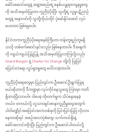
ခေါင်းဆောင်တွေနဲ့ အဖွဲ့အစည်းရဲ့ စနစ်ယန္တရားကျနမှုတွေ
ကို အသိအမှတ်ပြုတာ၊ ကူညီပံ့ပိုးပြီး သူတို့ရဲ့ လူမှုပဋိညာဉ်
တွေနဲ့ အနာဂတ်ကို သူတို့ကိုယ်တိုင် ပုံဖော်နိုင်အောင် လုပ်
ပေးတာပဲ ဖြစ်ရမှာပါ။
နိုင်ငံတကာကူညီပံ့ပိုးရေးစနစ်ကြီးဟာ တန်းတူရည်တူမရှိ
သလို တစ်ဖက်စောင်းနင်းလည်း ဖြစ်နေတာပါ။ ဒီအချက်
ကို ကျယ်ကျယ်ပြန့်ပြန့် အသိအမှတ်ပြုလာကြလို့လည်း 
Grand Bargain
 နဲ့ 
Charter for Change
တို့လို ပြုပြင်
ပြောင်းလဲရေး လှုပ်ရှားမှုတွေ ပေါ်လာခဲ့တာပါ။
ကူညီပံ့ပိုးရေးတွေမှာ ပြည်တွင်းက ဦးဆောင်ဦးရွက်ပြုရ
မယ်ဆိုတာကို ဒီကဏ္ဍမှာ လုပ်ကိုင်နေသူတွေ ကြားမှာ ကတိ
ရှိထားပြီးသားပါ။ ဒါပေမဲ့ တိုးတက်မှုက သိပ်နှေးနေခဲ့
တယ်။ တကယ်လို့ လူသားချင်းစာနာကူညီမှုတွေအတွက် 
ပါဝါမဏ္ဍိုင်အပြောင်းအလဲတစ်ခုကို ပြင်းပြင်းပြပြ လိုလား
နေတာဆိုရင် အစဉ်အလာပုံစံတွေ၊ သက်ကယ်ရိုးနဲ့ 
ခေါင်းလောင်းထိုးပြီး ပြည်တွင်းက ဦးဆောင်ပါတယ်လို့ 
တံဆိပ်ကပ်ချဉ်းကပ်ပုံမျိုးတွေကို ချန်ထားရမယ့်အချိန်တန်