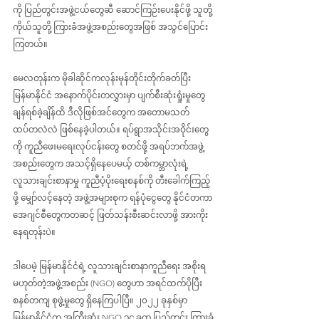
ကို ပြည်တွင်းအဖွဲ့ငယ်တွေဆီ ‌ဆောင်ကြဉ်းပေးနိုင်ဖို့ သူတို့
ကိုယ်သူတို့ ကြားခံအဖွဲ့အစည်းတွေအဖြစ် အသွင်ပြောင်း
ကြတယ်။
မေလတုန်းက မိုခါဆိုင်ကလုန်းမုန်တိုင်းတိုက်ခတ်ပြီး 
မြန်မာနိုင်ငံ အနောက်ပိုင်းတလွှားမှာ ပျက်စီးဆုံးရှုံးမှုတွေ 
ချန်ရစ်ခဲ့ချိန်ထိ ဒီလိုဖြစ်အင်တွေက အတောမသတ် 
ထပ်တလဲလဲ ဖြစ်နေခဲ့ပါတယ်။ ရပ်ရွာအသိုင်းအဝိုင်းတွေ
ကို ကူညီဖေးမရေး‌လုပ်ငန်းတွေ စတင်ဖို့ အရပ်ဘက်အဖွဲ့
အစည်းတွေက အသင့်ရှိနေပေမယ့် တစ်ကမ္ဘာလုံးရဲ့ 
လူသားချင်းစာနာမှု ကူညီပံ့ပိုးရေးစနစ်ကို တီးခေါက်ကြည့်
ဖို့ မျှော်လင့်‌နေတဲ့ အဖွဲ့အများစုက ရန်ပုံငွေတွေ နိုင်ငံတကာ
အေဂျင်စီတွေကတဆင့် ဖြတ်သန်းစီးဆင်းလာဖို့ အားကိုး
နေရတုန်းပဲ။
ဒါပေမဲ့ မြန်မာနိုင်ငံရဲ့ လူသားချင်းစာနာကူညီရေး အစိုးရ
မဟုတ်တဲ့အဖွဲ့အစည်း (NGO) တွေဟာ အရင်ထက်ပိုပြီး 
စနစ်တကျ စုဖွဲ့မှုတွေ ရှိနေကြပါပြီ။ ၂၀၂၂ ခုနှစ်မှာ 
မြန်မာနိုင်ငံက အကြီးဆုံး NGO ၁၄ ခုက ပြည်တွင်း ကြားခံ