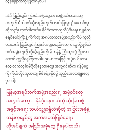
လွန်မြောက်ကူးဖြတ်ရမှာပါ။
အဲဒီ ပြည်တွင်းကြားခံအဖွဲ့တွေဟာ အဖွဲ့ငယ်လေးတွေ
အတွက် မိတ်ဖက်ဆိုလည်းဟုတ်၊ လမ်းပြသူ၊ ဦးဆောင်သူ
ဆိုလည်း ဟုတ်ပါတယ်။ နိုင်ငံတကာကူညီပံ့ပိုးရေး ဗျူရိုက
ရေစီစနစ်ကြီးနဲ့ ကိုက်တဲ့ အရပ်ဘက်အဖွဲ့အစည်းကိုပဲ ကူညီ
တာထက် ပြည်တွင်းကြားခံအဖွဲ့အစည်းတွေက သူတို့ရဲ့မိတ်
ဖက်အဖွဲ့တွေကို ကိုယ့်နည်းကိုယ့်ဟန်နဲ့ ကြီးထွားဖွံ့ဖြိုးလာ
အောင် ကူညီနေကြတာပါ။ ဥပမာအားဖြင့် အဖွဲ့ငယ်လေး
တွေ လက်လှမ်းမီဖို့လိုနေတာတွေ၊ အလှူရှင်ဆီက ရန်ပုံငွေ
ကို ကိုယ်တိုင်ကိုယ်ကျ စီမံခန့်ခွဲနိုင်ဖို့ ကူညီပေးတာမျိုးတွေ
မှာပေါ့။
မြန်မာ့အရပ်ဘက်အဖွဲ့အစည်းရဲ့ အဖွဲ့ဝင်တွေ
အတွက်တော့ ... နိုင်ငံ့အနာဂတ်ကို ဆုံးဖြတ်ဖို့
အခွင့်အရေး ဘယ်သူ့မှာရှိလဲဆိုတဲ့ အငြင်းအခုံနဲ့ 
တန်းတူရည်တူ အသိအမှတ်ပြုခံရရေး
လိုအပ်ချက် အငြင်းအခုံတွေ ရှိနေပါတယ်။