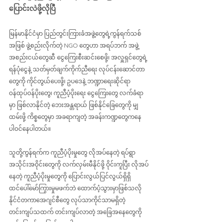
ပြောင်းလဲဖို့လိုပြီ
မြန်မာနိုင်ငံမှာ ပြည်တွင်းကြားခံအဖွဲ့တွေရဲ့ကွန်ရက်သစ်
အဖြစ် ဖွဲ့စည်းလိုက်တဲ့ NGO တွေဟာ အရပ်ဘက် အဖွဲ့
အစည်း‌ငယ်တွေဆီ ငွေကြေးစီးဆင်းစေဖို့၊ အလှူရှင်တွေရဲ့ 
ရန်ပုံငွေနဲ့ သတ်မှတ်ချက်ကိုက်ညီရေး လုပ်ငန်းဆောင်တာ
တွေကို ကိုင်တွယ်ပေးဖို့၊ ဥပဒေနဲ့ ဘဏ္ဍာရေးဆိုင်ရာ 
ဝန်ထုပ်ဝန်ပိုးတွေ၊ ကူညီပံ့ပိုးရေး ငွေကြေးတွေ လက်ခံရာ
မှာ ဖြစ်လာနိုင်တဲ့ ဘေးအန္တရာယ် ဖြစ်နိုင်ခြေတွေကို မျှ
ထမ်းဖို့ ကိစ္စတွေမှာ အခရာကျတဲ့ အခန်းကဏ္ဍတွေကနေ 
ပါဝင်နေပါတယ်။
သူတို့ကွန်ရက်က ကူညီပံ့ပိုးမှုတွေ လိုအပ်နေတဲ့ ရပ်ရွာ
အသိုင်းအဝိုင်းတွေကို လက်လှမ်းမီနိုင်ဖို့ ဝိုင်းကူပြီး လိုအပ်
နေတဲ့ ကူညီပံ့ပိုးမှုတွေကို ပြောင်းလွယ်ပြင်လွယ်ရှိရှိ 
ထင်ပေါ်မော်ကြွားမှုမဖက်ဘဲ ထောက်ပံ့သွားမှာဖြစ်သလို 
နိုင်ငံတကာအေဂျင်စီတွေ လုပ်သာကိုင်သာမရှိတဲ့ 
တင်းကျပ်သထက် တင်းကျပ်လာတဲ့ အခြေအနေတွေကို 