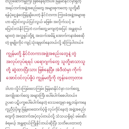
တည်ဆောက်မှု‌ကြီး ဖြစ်နေရတာပါ။ မြန်မာနိုင်ငံမှာရှိတဲ့ 
အရပ်ဘက်အဖွဲ့အစည်းတွေ အများစုကတော့ သူတို့ဆီ 
ရန်ပုံငွေခွဲဝေဖြန့်ချိပေးတဲ့ နိုင်ငံတကာ ကြားခံအဖွဲ့အများစု
ဟာ ပြောင်းလွယ်ပြင်လွယ် မဖြစ်၊ အလိုက်သင့် မ
ပြောင်းလဲနိုင်ကြဘဲ လက်တွေ့ မကျတဲ့အပြင် အန္တရာယ်
များတဲ့ အလှူရှင်တို့ရဲ့ အထက်အမိန့် အောက်ကနာခံစေဆို
တဲ့ မူမျိုးကိုပဲ ကျင့်သုံးချမှတ်နေတယ်လို့ ဆိုကြပါတယ်။
ကျွန်မတို့ နိုင်ငံတကာအဖွဲ့အစည်းတွေနဲ့ တွဲ
အလုပ်လုပ်ရရင် ပရောဂျက်တွေ သူတို့ဖာသာသူ
တို့ ဆွဲထားပြီးသား ဖြစ်နေပြီ။ အဲဒီထဲမှာ ကိုက်
အောင်ဝင်လုပ်ဖို့ပဲ ကျွန်မတို့ကို တွန်း‌တော့တာ။
ဒါဟာ လှိုင်းကြမ်းလေကြမ်း မြန်မာနိုင်ငံမှာ လက်တွေ့ 
အကျိုးဆက်တွေ အများကြီး ပေါ်ပေါက်စေပါတယ်။ 
ဥပမာ ပဋိပက္ခပေါ်ပေါက်နေတဲ့ ဒေသတွေမှာ ရှေ့တန်းကနေ 
ကူညီပံ့ပိုးမှု ဖြန့်ဝေထောက်ပံ့ဖို့ လုပ်ကိုင်နေတဲ့ အဖွဲ့အစည်း
တွေကို အထောက်အပံ့လုပ်တယ်လို့ သံသယရှိရင် ဖမ်းဆီး
ခံရမယ့် အန္တရာယ်ကြုံနိုင်တယ်ဆိုပြီး သ‌တိပေးထားတဲ့