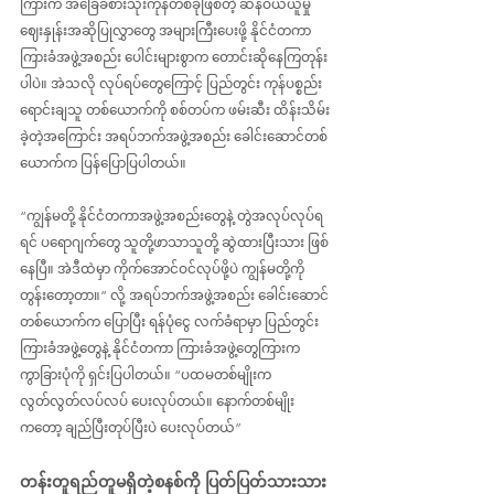
ကြားက အ‌ခြေခံစားသုံးကုန်တစ်ခုဖြစ်တဲ့ ဆန်ဝယ်ယူမှု 
ဈေးနှုန်းအဆိုပြုလွှာတွေ အများကြီးပေးဖို့ နိုင်ငံတကာ 
ကြားခံအဖွဲ့အစည်း ပေါင်းများစွာက တောင်းဆိုနေကြတုန်း
ပါပဲ။ အဲသလို လုပ်ရပ်တွေကြောင့် ပြည်တွင်း ကုန်ပစ္စည်း
ရောင်းချသူ တစ်ယောက်ကို စစ်တပ်က ဖမ်းဆီး ထိန်းသိမ်း
ခဲ့တဲ့အကြောင်း အရပ်ဘက်အဖွဲ့အစည်း ခေါင်းဆောင်တစ်
ယောက်က ပြန်ပြောပြပါတယ်။
“ကျွန်မတို့ နိုင်ငံတကာအဖွဲ့အစည်းတွေနဲ့ တွဲအလုပ်လုပ်ရ
ရင် ပရောဂျက်တွေ သူတို့ဖာသာသူတို့ ဆွဲထားပြီးသား ဖြစ်
နေပြီ။ အဲဒီထဲမှာ ကိုက်အောင်ဝင်လုပ်ဖို့ပဲ ကျွန်မတို့ကို 
တွန်း‌တော့တာ။” လို့ အရပ်ဘက်အဖွဲ့အစည်း ခေါင်းဆောင်
တစ်‌ယောက်က ပြောပြီး ရန်ပုံငွေ လက်ခံရာမှာ ပြည်တွင်း
ကြားခံအဖွဲ့တွေနဲ့ နိုင်ငံတကာ ကြားခံအဖွဲ့တွေကြားက 
ကွာခြားပုံကို ရှင်းပြပါတယ်။ “ပထမတစ်မျိုးက 
လွတ်လွတ်လပ်လပ် ပေးလုပ်တယ်။ နောက်တစ်မျိုး
ကတော့ ချည်ပြီးတုပ်ပြီးပဲ ပေးလုပ်တယ်”
တန်းတူရည်တူမရှိတဲ့စနစ်ကို ပြတ်ပြတ်သားသား 