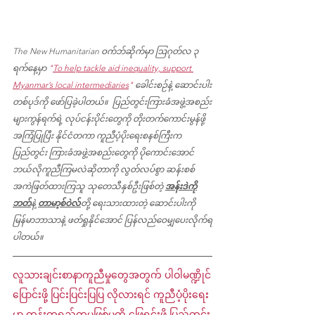
The New Humanitarian ဝက်ဘ်ဆိုက်မှာ ဩဂုတ်လ ၃ 
ရက်နေ့မှာ 
"
To help tackle aid inequality, support 
Myanmar’s local intermediaries
"
 ခေါင်းစဉ်နဲ့ ဆောင်းပါး
တစ်ပုဒ်ကို ဖော်ပြခဲ့ပါတယ်။  ပြည်တွင်းကြားခံအဖွဲ့အစည်း
များကွန်ရက်ရဲ့ လုပ်ငန်းပိုင်းတွေကို တိုးတက်ကောင်းမွန်ဖို့ 
အကြံပြုပြီး နိုင်ငံတကာ ကူညီပံ့ပိုးရေးစနစ်ကြီးက 
ပြည်တွင်း ကြားခံအဖွဲ့အစည်းတွေကို ပိုကောင်းအောင် 
ဘယ်လိုကူညီကြမလဲဆိုတာကို လွတ်လပ်စွာ ဆန်းစစ်
အကဲဖြတ်ထားကြသူ သုတေသီနှစ်ဦးဖြစ်တဲ့ 
အန်းဒဲကို
ဘတ်
နဲ့ 
တာမာ့စ်ဝဲလ်
တို့ ရေးသားထားတဲ့ ဆောင်းပါးကို 
မြန်မာဘာသာနဲ့ ဖတ်ရှုနိုင်အောင် ပြန်လည်ဝေမျှပေးလိုက်ရ
ပါတယ်။
လူသားချင်းစာနာကူညီမှုတွေအတွက် ပါဝါမဏ္ဍိုင်
ပြောင်းဖို့ ပြင်းပြင်းပြပြ လိုလားရင် ကူညီပံ့ပိုးရေး
မှာ တန်းတူရည်တူမဖြစ်မှုကို ဖြေရှင်းဖို့ ပြည်တွင်း