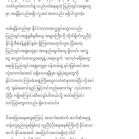
ဘတ်ဂျတ်လောက်နဲ့ လည်ပတ်နေရတဲ့ ပြည်တွင်းအဖွဲ့တွေ
မှာ အချိန်လည်းမရှိ၊ လူအင်အားလည်း မရှိပါဘူးတဲ့။
တစ်ချိန်တည်းမှာ နိုင်ငံတကာအလှူရှင်တွေကလည်း 
ပြည်တွင်းအဖွဲ့မွစိမွစိတွေ အများကြီးကို တိုက်ရိုက်ကူညီပံ့
နိုင်ဖို့ စီမံခန့်ခွဲနိုင်စွမ်း ရှိကြတာမဟုတ်ဘူး။ ပြီးတော့
ပြည်တွင်းအဖွဲ့တွေမှာ အားနည်းချက်တွေ ရှိတယ်၊ အလှူ
ငွေ လျှောက်ထားလွှာတွေနဲ့ ပရောဂျက် “လော့ဂ်ဖရိမ်တွေ” 
ရေးဖို့ ပြည်တွင်းအဖွဲ့တွေမှာ ဝန်ထမ်းနဲ့ ရင်းမြစ်အင်အား 
လုံလောက်အောင် မရှိသေးချိန်မှာ ရန်ပုံငွေတွေကို 
နိုင်ငံတကာ ကြားခံအဖွဲ့ကြီးတွေလက်ထဲမှာထားပြီး လိုအပ်
တဲ့ “စွမ်းဆောင်ရည် မြှင့်တင်တည်ဆောက်မှု” လုပ်တာက 
ပိုပြီး ‌ကျိုးကြောင်းဆီလျော်ပါတယ်လို့ ဇာတ်ကြောင်း 
တင်ပြပုံတွေကလည်း ရှိသေးတယ်။
ဒီအခြေအနေတွေကြောင့် အထက်အောက် ဆက်ဆံရေးနဲ့ 
တန်းတူရည်တူမဖြစ်တဲ့ ကူညီပံ့ပိုးရေးစနစ်ကြီးကို ခိုင်မာသ
ထက် ခိုင်မာအောင် အပြောင်းအလဲမရှိတဲ့ ပါဝါ