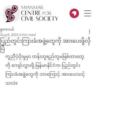
ခူးဂလယ်
Aug 8, 2023
3 min read
ပြည်တွင်းကြားခံအဖွဲ့တွေကို အားပေးဖို့လို
ပြီ
ကူညီပံ့ပိုးမှုမှာ တန်းတူရည်တူမဖြစ်တာတွေ
ကို ကျော်လွှားဖို့ မြန်မာနိုင်ငံက ပြည်တွင်း
ကြားခံအဖွဲ့တွေကို ဘာကြောင့် အားပေးသင့်
သလဲ။