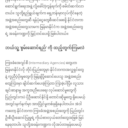
ဆောင်ရွက်ရေးအဖွဲ့ လို့ခေါ်တဲ့ကွန်ရက်ကို စမိတ်ဆက်လာ
တယ်။ သူတို့ရည်ရွယ်ချက်က ‌ရှေ့တန်းမှာလုပ်ကိုင်နေတဲ့ 
အဖွဲ့အစည်းတွေဆီ ‌ရန်ပုံငွေတွေစီးဆင်းစေဖို့ နိုင်ငံတကာ
အဖွဲ့အစည်းတွေသာမက မြန်မာနိုင်ငံက အဖွဲ့အစည်းတွေ
ရဲ့ အခန်းကဏ္ဍကို မြှင့်တင်ပေးဖို့ ဖြစ်ပါတယ်။
ဘယ်သူ့ ‘စွမ်းဆောင်ရည်’ ကို ထည့်တွက်ကြမလဲ
ကြားခံအေဂျင်စီ (Intermediary Agencies) တွေဟာ 
မြန်မာနိုင်ငံလို တိုင်းပြည်တွေမှာ နိုင်ငံတကာအလှူရှင်တွေ
နဲ့ ကူညီပံ့ပိုးမှုတွေကို ဖြန့်ချိပို့ဆောင်ပေးသူ အဖွဲ့အစည်း
တွေကြားမှာ ချိတ်ဆက်ပေးခဲ့ကြတာ ကြာခဲ့ပါပြီ။ လူသား
ချင်းစာနာမှု အကူအညီပေးရေး လုပ်ဆောင်မှုတွေကို 
ပြည်တွင်းကပဲ ပိုဦးဆောင်နိုင်ဖို့ တောင်းဆိုမှုတွေ ရှိပေမယ့် 
‌အတွင်းနက်နက်မှာ အားပြိုင်မှုတစ်ခုရှိနေပါတယ်။ အဲဒါ
ကတော့ နိုင်ငံတကာ ကြားခံအဖွဲ့အစည်းတွေကို ပြည်တွင်း
ဦးစီးဦးဆောင်ပြုမှုရဲ့ ကိုယ်စားလှယ်တော်တွေအဖြစ် မြင်
နေရတာပါ။ သူတို့အခန်းကဏ္ဍက လိုအပ်တာမှန်ပေမယ့် 