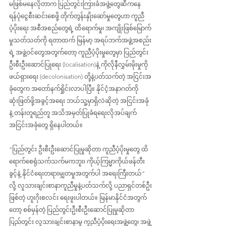
မဖြစ်မနေလိုတာက ပြည်တွင်းကြားခံအဖွဲ့တွေဆီကနေ 
ရန်ပုံငွေစီးဆင်းစေဖို့ တိုက်တွန်းနှိုးဆော်မှုတွေဟာ ကူညီ
ပံ့ပိုးရေး အစီအစည်တွေရဲ့ ထိရောက်မှု၊ အကျိုးဖြစ်မြောက်
မှုသတ်သတ်ကို ရတာထက် မြန်မာ့ အရပ်ဘက်အဖွဲ့အစည်း
ရဲ့ အဖွဲ့ဝင်တွေအတွက်တော့ ကူညီပံ့ပိုးမှုတွေမှာ ပြည်တွင်း
ဦးစီးဦးဆောင်ပြုရေး (localisation)နဲ့ ကိုလိုနီလွှမ်းမိုးမှုကို 
ဖယ်ရှားရေး (decolonisation) တို့နဲ့ပတ်သက်တဲ့ အငြင်းအ
ခုံတွေက အတော်နက်ရှိုင်းလာပါပြီ။ နိုင်ငံ့အနာဂတ်ကို 
ဆုံးဖြတ်ဖို့အခွင့်အရေး ဘယ်သူ့မှာရှိလဲဆိုတဲ့ အငြင်းအခုံ
နဲ့ တန်းတူရည်တူ အသိအမှတ်ပြုခံရရေးလိုအပ်ချက် 
အငြင်းအခုံတွေ ရှိနေပါတယ်။
“ပြည်တွင်း ဦးစီးဦးဆောင်ပြုမှုဆိုတာ ကူညီပံ့ပိုးမှုတွေ ထိ
ရောက်စေရုံသက်သက်မကဘူး၊ ကိုယ့်ကြမ္မာကိုယ်ဖန်တီး
ခွင့်နဲ့ နိုင်ငံရေးတရားမျှတမှုအတွက်ပါ အရေးကြီးတယ်” 
လို့ လူသားချင်းစာနာကူညီမှုနဲ့ပတ်သက်လို့ ပညာရှင်တစ်ဦး
ဖြစ်တဲ့ ဟူးဂိုးစလင်း ရေးဖူးပါတယ်။ မြန်မာနိုင်ငံအတွက်
တော့ စစ်မှန်တဲ့ ပြည်တွင်းဦးစီးဦးဆောင်ပြုမှုဆိုတာ 
ပြည်တွင်း လူသားချင်းစာနာမှု ကူညီပံ့ပိုးရေးအဖွဲ့တွေ၊ အဖွဲ့