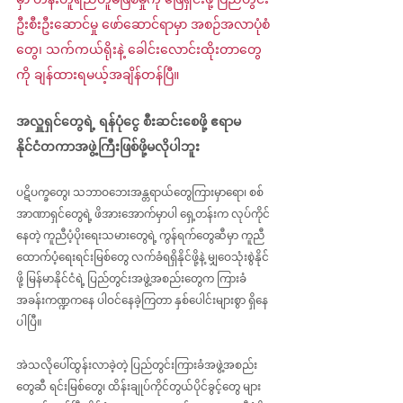
ဦးစီးဦးဆောင်မှု ဖော်ဆောင်ရာမှာ အစဉ်အလာပုံစံ
တွေ၊ သက်ကယ်ရိုးနဲ့ ခေါင်းလောင်းထိုးတာတွေ
ကို ချန်ထားရမယ့်အချိန်တန်ပြီ။
အလှူရှင်တွေရဲ့ ရန်ပုံငွေ စီးဆင်းစေဖို့ ဧရာမ
နိုင်ငံတကာအဖွဲ့ကြီးဖြစ်ဖို့မလိုပါဘူး
ပဋိပက္ခတွေ၊ သဘာဝဘေးအန္တရာယ်တွေကြားမှာရော၊ စစ်
အာဏာရှင်တွေရဲ့ ဖိအားအောက်မှာပါ ရှေ့တန်းက လုပ်ကိုင်
နေတဲ့ ‌ကူညီပံ့ပိုးရေးသမားတွေရဲ့ ကွန်ရက်တွေဆီမှာ ကူညီ
ထောက်ပံ့ရေးရင်းမြစ်တွေ လက်ခံရရှိနိုင်ဖို့နဲ့ မျှဝေသုံးစွဲနိုင်
ဖို့ မြန်မာနိုင်ငံရဲ့ ပြည်တွင်းအဖွဲ့အစည်းတွေက ကြားခံ
အခန်းကဏ္ဍကနေ ပါဝင်နေခဲ့ကြတာ နှစ်ပေါင်းများစွာ ရှိနေ
ပါပြီ။
အဲသလိုပေါ်ထွန်းလာခဲ့တဲ့ ပြည်တွင်းကြားခံအဖွဲ့အစည်း
တွေဆီ ရင်းမြစ်တွေ၊ ထိန်းချုပ်ကိုင်တွယ်ပိုင်ခွင့်တွေ များ