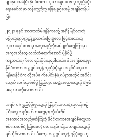
များနှင်းအပ်ပြီး နိုင်ငံတကာ လူသားချင်းစာနာမှု ကူညီပံ့ပိုး
ရေးစနစ်ထဲမှာ တန်းတူညီတူ ခြေချခွင့်‌ပေးဖို့ အချိန်တန်ပါ
ပြီ။
၂၀၂၁ ခုနှစ် အာဏာသိမ်းချိန်ကစလို့ အရှိန်မြင့်လာတဲ့ 
ပဋိပက္ခနဲ့ရပ်ရွာစွန့်ခွာထွက်ပြေးမှုတွေ၊ မြင့်မားလာတဲ့ 
လူသားချင်းစာနာမှု အကူအညီလိုအပ်ချက်တွေကြားမှာ 
အကူအညီတွေ လက်ထဲရောက်အောင် ပို့နိုင်ဖို့
ကန့်သတ်ချက်တွေ ရင်ဆိုင်နေရပါတယ်။ ဒီအခြေအနေမှာ 
နိုင်ငံတကာအလှူရှင်တွေနဲ့ ကူညီပံ့ပိုးမှုအေဂျင်စီတွေဟာ 
မြန်မာနိုင်ငံက လိုအပ်ချက်ပေါင်းစုံနဲ့ ရပ်ရွာအသိုင်းအဝိုင်း
တွေဆီ လက်လှမ်းမီဖို့ ပြည်တွင်းအဖွဲ့အစည်းတွေကို မဖြစ်
မနေ အားကိုးလာရတယ်။
အရင်က (ကူညီပံ့ပိုးမှုတွေကို ဖြန့်ချိပေးတာနဲ့ လုပ်ငန်းစဉ်
ကြီးတွေ လည်ပတ်တာတွေမှာ) ကိုယ်တိုင် 
အကောင်အထည်ဖော်ကြတဲ့ နိုင်ငံတကာအေဂျင်စီတွေဟာ 
စစ်ကောင်စီရဲ့ ကြီးမားတဲ့ တင်းကျပ်ကန့်သတ်ချက်တွေကို 
ရင်ဆိုင်လာရတယ်။ ဒီတော့ အလှူရှင်တွေရဲ့ ရန်ပုံငွေတွေ