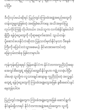
ပါပြီ။
ဒီလိုလုပ်မယ်ဆိုရင် ပြည်တွင်းကြားခံအဖွဲ့အစည်းတွေကို 
တန်းတူမျှတူဖြစ်တဲ့ အခြေခံပေါ်ကနေ အသိအမှတ်ပြု 
လုပ်ကိုင်ကြဖို့ လိုပါတယ်။ ဘယ်သူက လက်ခံနိုင်စွမ်းပါဝါ
ရှိပြီး ရန်ပုံငွေတွေကို လိုရာရောက်အောင် သွယ်တန်း 
ပို့ဆောင်ပေးနိုင်လဲဆိုတာ ပြန်သတ်မှတ်နိုင်မှသာ ဒီစနစ်
ကြီးကို ပြောင်းလဲသွားစေမယ့် ခိုင်မာအားကောင်းတဲ့ 
ခြေလှမ်းတစ်ခု ဖြစ်လာမှာပါ။
ကုန်ကုန်ပြောရရင် မြန်မာနိုင်ငံက နိုင်ငံတကာကူညီပံ့ပိုးရေး 
အေဂျင်စီတွေရဲ့ မြေပြင်တွေ့ထိနိုင်မှုဟာ ကျုံ့လာခဲ့ပါပြီ။ 
ဒါပေမဲ့ သူတို့က လူသားချင်းစာနာမှု ကူညီပံ့ပိုးတဲ့ အလှူရှင်
တွေရဲ့ ရန်ပုံငွေတွေကို ကြားခံအဖွဲ့တွေအဖြစ် ခွစီးမောင်းနှင်
နေတုန်းပါပဲ။
ပြည်တွင်းအဖွဲ့တွေက ကြားခံအဖွဲ့တွေအဖြစ် ဆောင်ရွက်
နိုင်စွမ်းရှိလာရင် နိုင်ငံတကာအဖွဲ့အစည်းတွေက သူတို့