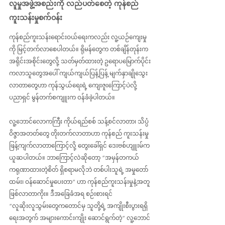
လူမှုအဖွဲ့အစည်းကို လည်ပတ်စေတဲ့ ကုန်စည်
ကူးသန်းမှုစက်ဝန်း
ကုန်စည်ကူးသန်းရောင်းဝယ်ရေးကလည်း လူ့ယဉ်ကျေးမှု
ကို မြင့်တက်လာစေပါတယ်။ ရိုမန်တွေက တစ်ချိန်တုန်းက 
အရိုင်းအစိုင်းတွေလို့ သတ်မှတ်ထားတဲ့ ဥရောပမြောက်ပိုင်း
ကလာသူတွေအပေါ် ကျယ်ကျယ်ပြန့်ပြန့် မျက်နှာချိုသွေး
လာတာတွေဟာ ကုန်သွယ်ရေးရဲ့ ကျေးဇူးကြောင့်ပဲလို့ 
ပညာရှင် မွန်တက်စကျူးက ဝန်ခံခဲ့ပါတယ်။
လူ့ဘောင်လောကကြီး ကိုယ်ရည်စစ် သန့်စင်လာတာ၊ သိပ္ပံ
ဝိဇ္ဇာအတတ်တွေ တိုးတက်လာတာဟာ ကုန်စည် ကူးသန်းမှု 
ဖြန့်ကျက်လာတာကြောင့်လို့ တွေးခေါ်ရှင် ဒေးဗစ်ဟျူးမ်က 
ယူဆပါတယ်။ ဘာကြောင့်လဲဆိုတော့ “အမှန်တကယ် 
ကရုဏာထားတဲ့စိတ် ရှိစရာမလိုဘဲ တစ်ပါးသူရဲ့ အမှုတော်
ထမ်း၊ ဝန်ဆောင်မှုပေးတာ” ဟာ ကုန်စည်ကူးသန်းမှုနဲ့အတူ 
ဖြစ်လာတာကိုး။ ဒီအခြေခံအရ စဉ်းစားရင် 
“လူဆိုးလူသွမ်းတွေကတောင်မှ သူတို့ရဲ့ အကျိုးစီးပွားရရှိ
ရေးအတွက် အများကောင်းကျိုး ဆောင်ရွက်တဲ့” လူ့ဘောင်