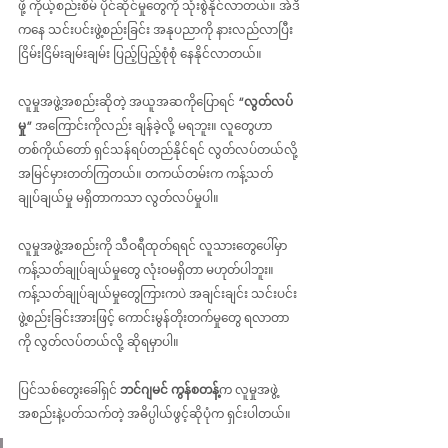
ဖို့ ကိုယ့်စည်းစိမ် ပိုင်ဆိုင်မှုတွေကို သုံးစွဲနိုင်လာတယ်။ အဲဒီ
ကနေ သင်းပင်းဖွဲ့စည်းခြင်း အနုပညာကို နားလည်လာပြီး 
ငြိမ်းငြိမ်းချမ်းချမ်း ပြည့်ပြည့်စုံစုံ နေနိုင်လာတယ်။
လူမှုအဖွဲ့အစည်းဆိုတဲ့ အယူအဆကိုပြောရင် 
“လွတ်လပ်
မှု”
 အကြောင်းကိုလည်း ချန်ခဲ့လို့ မရဘူး။ လူတွေဟာ 
တစ်ကိုယ်တော် ရှင်သန်ရပ်တည်နိုင်ရင် လွတ်လပ်တယ်လို့ 
အမြင်မှားတတ်ကြတယ်။ တကယ်တမ်းက ကန့်သတ်
ချုပ်ချယ်မှု မရှိတာကသာ လွတ်လပ်မှုပါ။
လူမှုအဖွဲ့အစည်းကို သီဝရီထုတ်ရရင် လူသားတွေပေါ်မှာ 
ကန့်သတ်ချုပ်ချယ်မှုတွေ လုံးဝမရှိတာ မဟုတ်ပါဘူး။ 
ကန့်သတ်ချုပ်ချယ်မှုတွေကြားကပဲ အချင်းချင်း သင်းပင်း
ဖွဲ့စည်းခြင်းအားဖြင့် ကောင်းမွန်တိုးတက်မှုတွေ ရလာတာ
ကို လွတ်လပ်တယ်လို့ ဆိုရမှာပါ။
ပြင်သစ်တွေးခေါ်ရှင် 
ဘင်ဂျမင် ကွန်စတန့်
က လူမှုအဖွဲ့
အစည်းနဲ့ပတ်သက်တဲ့ အဓိပ္ပါယ်ဖွင့်ဆိုပုံက ရှင်းပါတယ်။ 