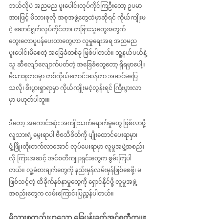
ဘယ်လိုပဲ အညမည ပူးပေါင်းလုပ်ကိုင်ကြဦးတော့ ဥပမာ
အားဖြင့် မိသားစုလို အစုအဖွဲ့တွေထဲမှာဆိုရင် ကိုယ်ကျိုးမ
ငဲ့ ဆောင်ရွက်လုပ်ကိုင်တာ၊ တခြားသူတွေအတွက် 
တွေးတောပူပန်ပေးတာတွေဟာ လူမှုရေးအရ အညမည
ပူးပေါင်းမိစေတဲ့ အခြေခံတစ်ခု ဖြစ်ပါတယ်။ သူ့နယ်ပယ်နဲ့
သူ ဆီလျော်လျောက်ပတ်တဲ့ အခြေခံတွေတော့ ရှိရမှာပေါ့။ 
မိသားစုဘဝမှာ တစ်ကိုယ်ကောင်းဆန်တာ အဆင်မပြေ
သလို၊ စီးပွားရှာရာမှာ ကိုယ်ကျိုးမငဲ့လွန်းရင် ကြီးပွားလာ
မှာ မဟုတ်ပါဘူး။
ဒီတော့ အကောင်းဆုံး အကျိုးသက်ရောက်မှုတွေ ဖြစ်လာဖို့ 
လူသားရဲ့ မွေးရာပါ ဗီဇသိစိတ်ကို ပျိုးထောင်ပေးရာမှာ၊ 
ဖွံ့ဖြိုးတိုးတက်လာအောင် လုပ်ပေးရာမှာ လူမှုအဖွဲ့အစည်း
လို ကြားအဆင့် အင်စတီကျူးရှင်းတွေက စွမ်းကြပါ
တယ်။ လူ့ခံစားချက်တွေကို နည်းမှန်လမ်းမှန်ဖြစ်စေဖို့၊ မ
ဖြစ်သင့်တဲ့ ထိခိုက်နစ်နာမှုတွေကို ရှောင်နိုင်ဖို့
လူမှုအဖွဲ့
အစည်းတွေက လမ်းကြောင်းပြညွှန်ပါတယ်။
မိသားစုတည်းဟူသော ခြေပုန်းခုတ်အင်စတီကျူး