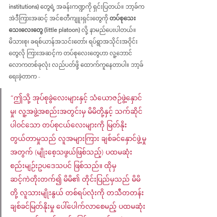
institutions) 
တွေရဲ့ အခန်းကဏ္ဍကို ရှင်းပြတယ်။ ဘာ့ခ်က 
အဲဒီကြားအဆင့် အင်စတီကျူးရှင်းတွေကို 
တပ်စုသေး
သေးလေးတွေ (little platoon)
 လို့ နာမည်ပေးပါတယ်။ 
မိသားစု၊ ခရစ်ယာန်အသင်းတော်၊ ရပ်ရွာအသိုင်းအဝိုင်း
တွေလို ကြားအဆင့်က တပ်စုလေးတွေဟာ လူ့ဘောင်
လောကတစ်ခုလုံး လည်ပတ်ဖို့ ထောက်ကူနေတာပါ။ ဘာ့ခ်
ရေးခဲ့တာက -
“ဤသို့ အုပ်စုခွဲလေးများနှင့် သံယောဇဉ်ဖွဲ့နှောင်
မှု၊ လူ့အဖွဲ့အစည်းအတွင်းမှ မိမိတို့နှင့် သက်ဆိုင်
ပါဝင်သော တပ်စုငယ်လေးများကို မြတ်နိုး
တွယ်တာမှုသည် လူအများကြား ချစ်ခင်နှောင်ဖွဲ့မှု
အတွက် (မျိုးစေ့သဖွယ်ဖြစ်သည့်) ပထမဆုံး 
စည်းမျဉ်းဥပဒေသပင် ဖြစ်သည်။ ထိုမှ 
ဆင့်ကဲတိုးတက်၍ မိမိ၏ တိုင်းပြည်မှသည် မိမိ
တို့ လူသားမျိုးနွယ် တစ်ရပ်လုံးကို တသီတတန်း 
ချစ်ခင်မြတ်နိုးမှု ပေါ်ပေါက်လာစေမည့် ပထမဆုံး