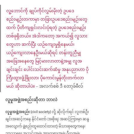
လူ့ဘောင်ကို ချုပ်ကိုင်လွှမ်းမိုးတဲ့ ဥပဒေ
စည်းမျဉ်းတကာမှာ တခြားဥပဒေစည်းမျဉ်းတွေ
ထက် ပိုတိကျရှင်းလင်းပုံရတဲ့ ဥပဒေစည်းမျဉ်း
တစ်ခုရှိတယ်။ အဲဒါကတော့ အကယ်၍ လူသား
တွေဟာ ဆက်ပြီး ယဉ်ကျေးမှုရှိနေမယ်၊ 
ယဉ်ကျေးလာနေဦးမယ်ဆိုရင် တန်းတူညီမျှ
အခြေအနေတွေ မြင့်မားလာတာနဲ့အမျှ လူအ
ချင်းချင်း ပေါင်းသင်းဆက်ဆံမှု အနုပညာဟာ ပို
ကြီးထွားဖွံ့ဖြိုးလာ၊ ပိုကောင်းမွန်တိုးတက်လာ
မယ် ဆိုတာပါပဲ။ 
– အလက်စစ် ဒီ တော့ခ်ဗီလ်
လူမှုအဖွဲ့အစည်းဆိုတာ ဘာလဲ
လူမှုအဖွဲ့အစည်း (civil society)
 လို့ ဆိုလိုက်ရင် လူတစ်ဦး
ချင်းအဆင့်ကနေ နိုင်ငံတော် (အစိုးရ) အဆင့်ကြားမှာ ဆန္ဒ
အလျောက် ဖွဲ့စည်းထူထောင်ထားတဲ့ မိသားစုတွေကနေ၊ 
ဘာသာရေး အသင်းအဖွဲ့၊ အားကစားအဖွဲ့၊ ဂီတအဖွဲ့၊ 