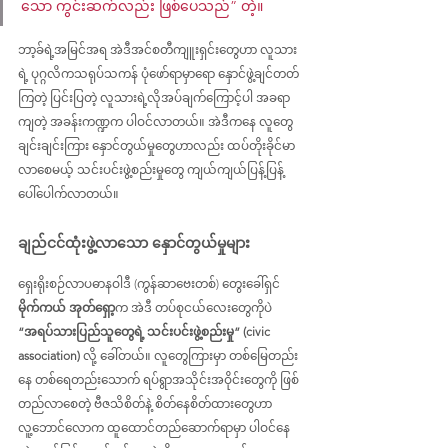
သော ကွင်းဆက်လည်း ဖြစ်ပေသည်” တဲ့။
ဘာ့ခ်ရဲ့အမြင်အရ အဲဒီအင်စတီကျူးရှင်းတွေဟာ လူသား
ရဲ့ ပုဂ္ဂလိကသရုပ်သကန် ပုံ‌ဖော်ရာမှာ‌ရော နှောင်ဖွဲ့ချင်တတ်
ကြတဲ့ ပြင်းပြတဲ့ လူသားရဲ့လိုအပ်ချက်ကြောင့်ပါ အခရာ
ကျတဲ့ အခန်းကဏ္ဍက ပါဝင်လာတယ်။ အဲဒီကနေ လူတွေ
ချင်းချင်းကြား နှောင်တွယ်မှုတွေဟာလည်း ထပ်တိုးခိုင်မာ
လာစေမယ့် သင်းပင်းဖွဲ့စည်းမှုတွေ ကျယ်ကျယ်ပြန့်ပြန့် 
ပေါ်ပေါက်လာတယ်။
ချည်ငင်ထုံးဖွဲ့လာသော နှောင်တွယ်မှုများ
ရှေးရိုးစဉ်လာပဓာနဝါဒီ (ကွန်ဆာဗေးတစ်) တွေးခေါ်ရှင်
မိုက်ကယ် အုတ်ရှော့
က အဲဒီ တပ်စုငယ်လေးတွေကိုပဲ 
“အရပ်သားပြည်သူတွေရဲ့ သင်းပင်းဖွဲ့စည်းမှု” (civic 
association) 
လို့ ခေါ်တယ်။ လူတွေကြားမှာ တစ်မြေတည်း
နေ တစ်ရေတည်းသောက် ရပ်ရွာအသိုင်းအဝိုင်းတွေကို ဖြစ်
တည်လာစေတဲ့ ဗီဇသိစိတ်နဲ့ စိတ်နေစိတ်ထားတွေဟာ 
လူ့ဘောင်လောက ထူထောင်တည်ဆောက်ရာမှာ ပါဝင်နေ