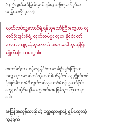
ခွံခွာပြီး စွက်ဖက်ခြယ်လှယ်ချင်တဲ့ အစိုးရလက်ခုပ်ထဲ 
ထည့်ထားနိုင်မှာပေါ့။ 
လွတ်လပ်လူ့ဘောင်ရဲ့ရန်သူတော်ကြီးတွေဟာ လူ
တစ်ဦးချင်းစီရဲ့ လွတ်လပ်မှုတွေက နိုင်ငံတော် 
အာဏာကျင့်သုံးမှုလောက် အရေးမပါဘူးဆိုပြီး 
ချိုးနှိမ်ကြသူတွေပါ။ 
တကယ်လို့သာ အစိုးရနဲ့ နိုင်ငံသားတစ်ဦးချင်းကြားက 
အလွှာလွှာ အထပ်ထပ်ကို ဆုတ်ဖြဲပစ်နိုင်ရင် လူပုဂ္ဂိုလ်တစ်
ဦးချင်းစီဟာ အဲဒီ လွတ်လပ်လူ့ဘောင်ရဲ့ရန်သူတော်ကြီး
တွေနဲ့ ရင်ဆိုင်ရချိန်မှာ ကူကယ်ရာမဲ့ ဖြစ်သွားကြတော့မှာ
ပေါ့။
အပြန်အလှန်ထားရှိတဲ့ ဝတ္တရားများနဲ့ ရှုပ်ထွေးတဲ့ 
ကွန်ရက်
လူ့ဘောင်လောကမှာ နိုင်ငံရေးအာဏာတွေကို ကာဆီးပြီး၊ 