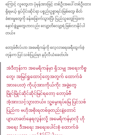
ကြောင့် လူတွေဟာ ပုံမှန်အားဖြင့် တစ်ဦးအပေါ် တစ်ဦးထား
ရှိရမယ့် ရုပ်ပိုင်းဆိုင်ရာ ပစ္စည်းဥစ္စာရင်းမြစ်တွေ၊ စိတ်
ခံစားမှုတွေကို ခန်းခြောက်သွားပြီး ပြည်သူတွေကြားက 
နှောင်ဖွဲ့မှုတွေဟာလည်း လျော့တိလျော့ရဲ ဖြစ်လာနိုင်ပါ
တယ်။
တော့ခ်ဗီလ်ဟာ အမေရိကန်ကို လေ့လာရေးခရီးထွက်ခဲ့
တုန်းက ပြင်သစ်ပြည်မှာ နပိုလီယံခေတ်ပါ။ 
အဲဒီတုန်းက အမေရိကန်မှာ ရှိသမျှ အရေးကိစ္စ
တွေ၊ အမြင်ရှုထောင့်တွေအတွက် ထောက်ခံ
အားပေးတဲ့ ကိုယ့်အားကိုယ်ကိုး အဖွဲ့တွေ 
မြိုင်မြိုင်ဆိုင်ဆိုင်မြင်ရတော့ တော့ခ်ဗီ 
အံ့အားသင့်သွားတယ်။ သူ့မွေးရပ်မြေ ပြင်သစ်
ပြည်က ဗဟိုအစိုးရတစ်ခုတည်းနဲ့တောင် 
ပျာယာခတ်နေရလွန်းလို့ အမေရိကန်မှာလို ဟို
အရေး ဒီအရေး အရေးပေါင်းစုံ ထောက်ခံ