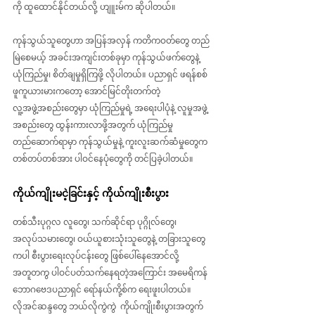
ကို ထူထောင်နိုင်တယ်လို့ ဟျူးမ်က ဆိုပါတယ်။
ကုန်သွယ်သူတွေဟာ အပြန်အလှန် ကတိကဝတ်တွေ တည်
မြဲစေမယ့် အခင်းအကျင်းတစ်ခုမှာ ကုန်သွယ်ဖက်တွေနဲ့ 
ယုံကြည်မှု၊ စိတ်ချမှုရှိကြဖို့ လိုပါတယ်။ ပညာရှင် ဖရန်စစ် 
ဖူကူယားမားကတော့ အောင်မြင်တိုးတက်တဲ့ 
လူ့အဖွဲ့အစည်းတွေမှာ ယုံကြည်မှုရဲ့ အရေးပါပုံနဲ့ လူမှုအဖွဲ့
အစည်းတွေ ထွန်းကားလာဖို့အတွက် ယုံကြည်မှု 
တည်ဆောက်ရာမှာ ကုန်သွယ်မှုနဲ့ ကူးလူးဆက်ဆံမှုတွေက 
တစ်တပ်တစ်အား ပါဝင်နေပုံတွေကို တင်ပြခဲ့ပါတယ်။
ကိုယ်ကျိုးမငဲ့ခြင်းနှင့် ကိုယ်ကျိုးစီးပွား
တစ်သီးပုဂ္ဂလ လူတွေ၊ သက်ဆိုင်ရာ ပုဂ္ဂိုလ်တွေ၊ 
အလုပ်သမားတွေ၊ ဝယ်ယူစားသုံးသူတွေနဲ့ တခြားသူတွေ
ကပါ စီးပွားရေးလုပ်ငန်းတွေ ဖြစ်ပေါ်နေအောင်လို့ 
အတူတကွ ပါဝင်ပတ်သက်နေရတဲ့အကြောင်း အမေရိကန် 
ဘောဂဗေဒပညာရှင် ရော်နယ်ကို့စ်က ရေးဖူးပါတယ်။ 
လိုအင်ဆန္ဒတွေ ဘယ်လိုကွဲကွဲ  ကိုယ်ကျိုးစီးပွားအတွက် 