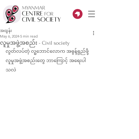
အထွန်း
May 6, 2024
5 min read
လူမှုအဖွဲ့အစည်း - Civil society
လွတ်လပ်တဲ့ လူ့ဘောင်လောက အဓွန့်ရှည်ဖို့ 
လူမှုအဖွဲ့အစည်းတွေ ဘာကြောင့် အရေးပါ
သလဲ