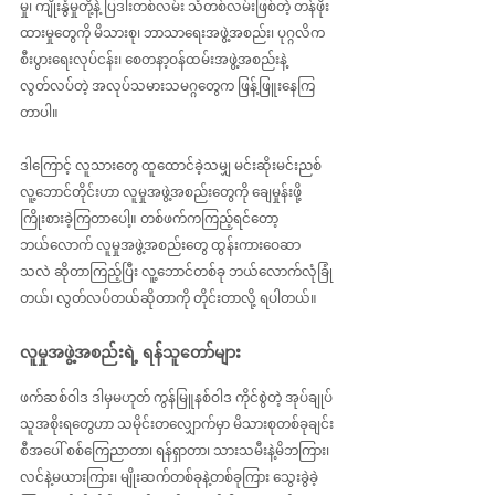
မှု၊ ကျိုးနွံမှုတို့နဲ့ ပြဒါးတစ်လမ်း သံတစ်လမ်းဖြစ်တဲ့ တန်ဖိုး
ထားမှုတွေကို မိသားစု၊ ဘာသာရေးအဖွဲ့အစည်း၊ ပုဂ္ဂလိက 
စီးပွားရေးလုပ်ငန်း၊ စေတနာ့ဝန်ထမ်းအဖွဲ့အစည်းနဲ့ 
လွတ်လပ်တဲ့ အလုပ်သမားသမဂ္ဂတွေက ဖြန့်ဖြူးနေကြ
တာပါ။
ဒါကြောင့် လူသားတွေ ထူထောင်ခဲ့သမျှ မင်းဆိုးမင်းညစ် 
လူ့ဘောင်တိုင်းဟာ လူမှုအဖွဲ့အစည်းတွေကို ချေမှုန်းဖို့ 
ကြိုးစားခဲ့ကြတာပေါ့။ တစ်ဖက်ကကြည့်ရင်တော့ 
ဘယ်လောက် လူမှုအဖွဲ့အစည်းတွေ ထွန်းကားဝေဆာ
သလဲ ဆိုတာကြည့်ပြီး လူ့ဘောင်တစ်ခု ဘယ်လောက်လုံခြုံ
တယ်၊ လွတ်လပ်တယ်ဆိုတာကို တိုင်းတာလို့ ရပါတယ်။
လူမှုအဖွဲ့အစည်းရဲ့ ရန်သူတော်များ
ဖက်ဆစ်ဝါဒ ဒါမှမဟုတ် ကွန်မြူနစ်ဝါဒ ကိုင်စွဲတဲ့ အုပ်ချုပ်
သူအစိုးရတွေဟာ သမိုင်းတလျှောက်မှာ မိသားစုတစ်ခုချင်း
စီအပေါ် စစ်ကြေညာတာ၊ ရန်ရှာတာ၊ သားသမီးနဲ့မိဘကြား၊ 
လင်နဲ့မယားကြား၊ မျိုးဆက်တစ်ခုနဲ့တစ်ခုကြား သွေးခွဲခဲ့