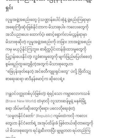
ရှင်း
လူမှုအဖွဲ့အစည်းတွေ ပုံသဏ္ဌာန်ပေါင်းစုံနဲ့ ဖွဲ့စည်းကြရာမှာ 
အရေးကြီးဆုံးဖြစ်နိုင်တာက မိသားစုပါ။ ကလေးတွေကို 
အသိပညာပေး၊ ‌ထောက်ပံ့၊ စောင့်ရှောက်လမ်းညွှန်ရာမှာ 
မိသားစုဆိုတဲ့ လူမှုအဖွဲ့အစည်းကို တခြား ဘာအဖွဲ့အစည်း
ကမှ မယှဉ်နိုင်ကြဘူး။ စာရိတ္တပိုင်းတန်ဖိုးထားမှုတွေကို 
ပြဋ္ဌာန်းပေးနိုင်တဲ့၊ လူ့ခံစားမှုတွေကို မျက်ခြည်မပြတ်စေတဲ့ 
စွမ်းရည်ထူးတွေရှိတဲ့အတွက် မိသားစုတွေဟာ 
“ခြေပုန်းခုတ်နေတဲ့ အင်စတီကျူးရှင်းတွေ” ပဲလို့ ဗြိတိသျှ
စာရေးဆရာ ဖာဒီနန်မောင့်က ဆိုလေရဲ့။
(ဂန္ထဝင်ဝတ္ထုတစ်ပုဒ်ဖြစ်တဲ့) ရဲရင့်သော ကမ္ဘာလောကသစ် 
(Brave New World) ထဲမှာလို လူသားဆန်မှုနဲ့ မနှစ်မြို့
စရာ အိပ်မက်ဆိုးတွေကိုရော၊ ပလေတိုရေးခဲ့တဲ့ 
“သမ္မတနိုင်ငံတော်” (Republic) ကျမ်းထဲကလို ကလေး
တွေဟာ နိုင်ငံတော်ရဲ့ အအုပ်ထိန်းခံ ဖြစ်တယ်ဆိုတာတွေကို
ပါ မိသားစုတွေက ရင်နဲ့ဆီးကာပြီး မျှမျှတတ ရပ်တည်ကြ
တယ်။ 