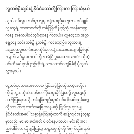
လူတစ်ဦးချင်းနဲ့ နိုင်ငံတော်တို့ကြားက ကြားခံနယ်
လွတ်လပ်လူ့ဘောင်မှာ လူမှုအဖွဲ့အစည်းတွေဟာ အုပ်ချုပ်
သူတွေရဲ့ အာဏာစက်ကို တန်ပြန်ထိန်းညှိတဲ့ အခန်းကဏ္ဍ
ကနေ အဓိကပါဝင်လှုပ်ရှားနေကြတယ်။ လူတွေသာ အတ္တ
ရှေ့တန်းတင်၊ တစ်ဦးနဲ့တစ်ဦး ကင်းကွာပြီး၊ လူသားရဲ့ 
အညမညပူးပေါင်းလုပ်ကိုင်ပုံတွေနဲ့ အသားတကျ မဖြစ်ရင် 
“လွတ်လပ်မှုအစား ငါတို့က လုံခြုံမှုပေးထားသားပဲ” ဆိုတဲ့ 
မင်းဆိုးမင်းညစ် ဉာဉ်ဆိုးရဲ့ သားကောင်တွေဖြစ်ဖို့ ပိုလွယ်
သွားမှာပါ။
လူ့တပ်စုငယ်လေးတွေဟာ ဖြစ်သင့်ဖြစ်ထိုက်တဲ့အတိုင်း 
ကိုယ့်လူ့အသိုက်အဝန်းပေါ် ပိုသစ္စာခိုင်မြဲစေဖို့ လူတွေကို 
ဆော်ဩနေသလို တစ်ချိန်တည်းမှာပဲ မင်းဆိုးမင်းညစ်တွေ 
လိုလားကြတဲ့ ဘယ်အခြေအနေမဆို ပြည်သူဟူသမျှ 
နိုင်ငံတော်အပေါ် သစ္စာရှိကြေးဆိုတာကို ဆန့်ကျင်အန်တုရာ
မှာလည်း မားမားမတ်မတ် ပါဝင်နေပါတယ်။ မင်းဆိုးမင်း
ညစ်ဝါဒီတွေ လိုချင်ကြတဲ့ သစ္စာခံမှုကို တိုက်ဖျက်ရင်း၊ နာခံ