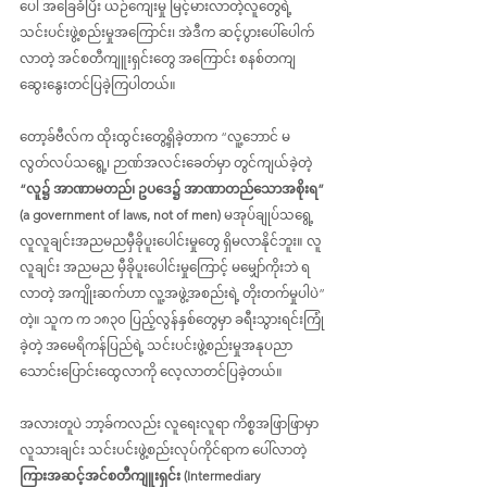
ပေါ် အခြေခံပြီး ယဉ်ကျေးမှု မြင့်မားလာတဲ့လူတွေရဲ့ 
သင်းပင်းဖွဲ့စည်းမှုအကြောင်း၊ အဲဒီက ဆင့်ပွားပေါ်ပေါက်
လာတဲ့ အင်စတီကျူးရှင်းတွေ အကြောင်း စနစ်တကျ
ဆွေးနွေးတင်ပြခဲ့ကြပါတယ်။
တော့ခ်ဗီလ်က ထိုးထွင်းတွေ့ရှိခဲ့တာက “လူ့ဘောင် မ
လွတ်လပ်သရွေ့၊ ဉာဏ်အလင်းခေတ်မှာ တွင်ကျယ်ခဲ့တဲ့ 
“လူ၌ အာဏာမတည်၊ ဥပဒေ၌ အာဏာတည်သောအစိုးရ” 
(a government of laws, not of men)
 မအုပ်ချုပ်သရွေ့ 
လူလူချင်းအညမညမှီခိုပူးပေါင်းမှုတွေ ရှိမလာနိုင်ဘူး။ လူ
လူချင်း အညမည မှီခိုပူးပေါင်းမှုကြောင့် မမျှော်ကိုးဘဲ ရ
လာတဲ့ အကျိုးဆက်ဟာ လူ့အဖွဲ့အစည်းရဲ့ တိုးတက်မှုပါပဲ” 
တဲ့။ သူက က ၁၈၃၀ ပြည့်လွန်နှစ်တွေမှာ ခရီးသွားရင်းကြုံ
ခဲ့တဲ့ အမေရိကန်ပြည်ရဲ့ သင်းပင်းဖွဲ့စည်းမှုအနုပညာ 
သောင်းပြောင်းထွေလာကို လေ့လာတင်ပြခဲ့တယ်။
အလားတူပဲ ဘာ့ခ်ကလည်း လူရေးလူရာ ကိစ္စအဖြာဖြာမှာ 
လူသားချင်း သင်းပင်းဖွဲ့စည်းလုပ်ကိုင်ရာက ပေါ်လာတဲ့ 
ကြားအဆင့်အင်စတီကျူးရှင်း (Intermediary 