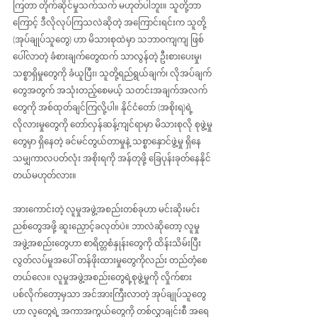
ကြတာ တိုက်ဆိုင်မှုသက်သက် မဟုတ်ပါဘူး။ သူတို့ဘာ
ကြောင့် ဒီလိုလုပ်ကြသလဲဆိုတဲ့ အကြောင်းရင်းက သူတို့ 
(အုပ်ချုပ်သူတွေ) ဟာ မိသားစုထဲမှာ သဘာဝကျကျ ဖြစ်
ပေါ်လာတဲ့ ခံစားချက်တွေထက် သာလွန်တဲ့ ဦးစားပေးမှု၊ 
သစ္စာရှိမှုတွေကို ခံယူပြီး၊ သူတို့ရည်ရွယ်ချက်၊ လိုအပ်ချက်
တွေအတွက် အသုံးတည့်စေမယ့် သတင်းအချက်အလက်
တွေကို အစ်ထုတ်ချင်ကြလို့ပါ။ နိုင်ငံတော် (အစိုးရ)ရဲ့ 
လိုလားမှုတွေကို တော်လှန်ဆန့်ကျင်ရာမှာ မိသားစုလို စုဖွဲ့မှု
တွေမှာ ရှိနေတဲ့ ခင်မင်တွယ်တာမှုနဲ့ သစ္စာနှောင်ဖွဲ့မှု ရှိနေ
သမျှကာလပတ်လုံး အစိုးရကို အန်တုဖို့ ခြေပုန်းခုတ်နေနိုင်
တယ်မဟုတ်လား။
အားကောင်းတဲ့ လူမှုအဖွဲ့အစည်းတစ်ခုဟာ မင်းဆိုးမင်း
ညစ်တွေအဖို့ ဆူးညှောင့်ခလုတ်ပဲ။ ဘာလဲဆိုတော့ လူမှု
အဖွဲ့အစည်းတွေဟာ စာရိတ္တစံနှုန်းတွေကို ထိန်းသိမ်းပြီး 
လွတ်လပ်မှုအပေါ် တန်ဖိုးထားမှုတွေကိုလည်း တည်တံ့စေ
တယ်လေ။ လူမှုအဖွဲ့အစည်းတွေရဲ့စုဖွဲ့မှုကို လှိုက်စား
ပစ်လိုက်တော့မှသာ အင်အားကြီးလာတဲ့ အုပ်ချုပ်သူတွေ
ဟာ လူတွေရဲ့ အကာအကွယ်တွေကို တစ်လွှာချင်းစီ အရေ