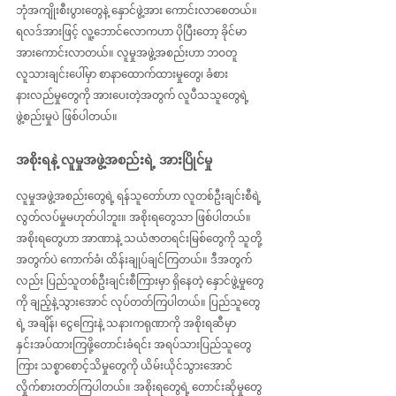
ဘုံအကျိုးစီးပွားတွေနဲ့ နှောင်ဖွဲ့အား ကောင်းလာစေတယ်။ 
ရလဒ်အားဖြင့် လူ့ဘောင်လောကဟာ ပိုပြီးတော့ ခိုင်မာ
အားကောင်းလာတယ်။ လူမှုအဖွဲ့အစည်းဟာ ဘဝတူ 
လူသားချင်းပေါ်မှာ စာနာထောက်ထားမှုတွေ၊ ခံစား
နားလည်မှုတွေကို အားပေးတဲ့အတွက် လူပီသသူတွေရဲ့
ဖွဲ့စည်းမှုပဲ ဖြစ်ပါတယ်။
အစိုးရနဲ့ လူမှုအဖွဲ့အစည်းရဲ့ အားပြိုင်မှု
လူမှုအဖွဲ့အစည်းတွေရဲ့ ရန်သူတော်ဟာ လူတစ်ဦးချင်းစီရဲ့ 
လွတ်လပ်မှုမဟုတ်ပါဘူး။ အစိုးရတွေသာ ဖြစ်ပါတယ်။ 
အစိုးရတွေဟာ အာဏာနဲ့ သယံဇာတရင်းမြစ်တွေကို သူတို့
အတွက်ပဲ ကောက်ခံ၊ ထိန်းချုပ်ချင်ကြတယ်။ ဒီအတွက်
လည်း ပြည်သူတစ်ဦးချင်းစီကြားမှာ ရှိနေတဲ့ နှောင်ဖွဲ့မှုတွေ
ကို ချည့်နဲ့သွားအောင် လုပ်တတ်ကြပါတယ်။ ပြည်သူတွေ
ရဲ့ အချိန်၊ ငွေကြေးနဲ့ သနားကရုဏာကို အစိုးရဆီမှာ 
နှင်းအပ်ထားကြဖို့တောင်းခံရင်း အရပ်သားပြည်သူတွေ
ကြား သစ္စာစောင့်သိမှုတွေကို ယိမ်းယိုင်သွားအောင် 
လှိုက်စားတတ်ကြပါတယ်။ အစိုးရတွေရဲ့ တောင်းဆိုမှုတွေ