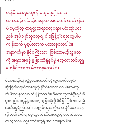
တန်ဖိုးထားမှုတွေကို ဆွေစဉ်မျိုးဆက် 
လက်ဆင့်ကမ်းတဲ့နေရာမှာ အင်မတန် ထက်မြက်
ပါပေ့ဆိုတဲ့ စာရိတ္တဆရာတွေရော၊ မင်းဆိုးမင်း
ညစ် အုပ်ချုပ်သူတွေရဲ့ ဝါဒဖြန့်ချိရေးတွေပါမ
ကျန်ထက် ပိုစွမ်းတာက မိသားစုတွေပါပဲ။ 
အနာဂတ်မှာ နိုင်ငံကြီးသား ဖြစ်လာမယ့်သူတွေ
ကို အမှားအမှန် ခွဲခြားသိရှိနိုင်ဖို့ လေ့လာသင်ယူမှု
ပေးနိုင်တာဟာ မိသားစုတွေပါပဲ။
မိသားစုဆိုတဲ့ စုဖွဲ့မှုအားကောင်းတဲ့ လူ့ဘောင်တွေမှာ 
ဆုံးဖြတ်စရာရှိတာတွေကို နိုင်ငံတော်က ဝင်ပါစရာမလို
ဘဲ မိသားစုကသာ ဆုံးဖြတ်တယ်။ ဒီတော့ လူတစ်ဦးချင်းစီ
မှာလည်း အမှန်နဲ့အမှားရဲ့ ကွဲပြားပုံကို ပီပီပြင်ပြင် နားလည်
လက်ခံမှုရှိကြတယ်။ အရွယ်ရောက်ပြီးသား နိုင်ငံသားတွေ
ကို ဘယ်အစိုးရကမှ သူငယ်နှပ်စားတွေလို မဆက်ဆံတာ
က လွတ်လပ်လူ့ဘောင်တွေရဲ့ အားသာချက်ပါပဲ။