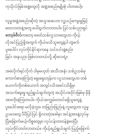
ကုသိုလ်ဖြစ်အဖွဲ့တွေလို အဖွဲ့အစည်းမျိုးစုံ ပါတာပေါ့။
လူမှုအဖွဲ့အစည်းဆိုတဲ့ အယူအဆ‌ဟာ လူ့ယဉ်ကျေးမှုမြင့်
မားလာတာနဲ့အတူ ပေါ်ထွက်လာတာပါ။ ပြင်သစ်ပညာရှင် 
တော့ခ်ဗီလ်
ကတော့ ခေတ်သစ်လူသားတွေဟာ ကိုယ့်
လိုအင်ပြည့်ဖို့အတွက် ကိုယ်မသိသူတွေနဲ့ပါ တွဲဖက်
ပူးပေါင်း လုပ်ကိုင်နိုင်ရာကနေ သင်းပင်းဖွဲ့စည်း
ခြင်း အနုပညာ ဖြစ်လာတယ်လို့ ဆိုလေရဲ့။
အမဲလိုက်ရင်လိုက် ဒါမှမဟုတ် အသီးအနှံ၊ သစ်ဥသစ်ဖု 
ကောက်စားခဲ့ကြတဲ့ ရှေးရှေးတုန်းက လူသားတွေဟာ တစ်
ယောက်ကိုတစ်ယောက် အတွင်းသိအစင်းသိရှိမှ၊ 
အသက်မွေးမှု ရည်ရွယ်ချက်တူတဲ့ အသိုင်းအဝိုင်းဖြစ်မှ မှီခို
အားကိုးခဲ့ကြတာပါ။ ကိုယ်အကျွမ်းတဝင်မရှိသူတွေနဲ့ 
ပူးပေါင်းစရာ မလိုခဲ့ဘူး‌။ တဖြည်းဖြည်းနဲ့ လူတွေဟာ လူမှု
ဥပဒေတွေ ပီပီပြင်ပြင် ရှိလာတဲ့အခါမှာ အင်နဲ့အားနဲ့လုပ်မှ 
ပြီးမြောက်မယ့်ကိစ္စတွေမှာ လုပ်ငန်းတာဝန်ခွဲဝေပြီး 
လုပ်ကိုင်တတ်လာတယ်။ ကိုယ့်ရည်ရွယ်ချက် ပြည့်မြောက်