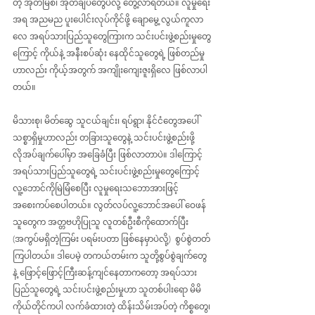
တဲ့ အုတ်မြစ်၊ အုတ်ချပ်တွေပဲလို့ တွေ့လာရတယ်။ လူမှုရေး
အရ အညမည ပူးပေါင်းလုပ်ကိုင်ဖို့ ချောမွေ့ လွယ်ကူလာ
လေ အရပ်သားပြည်သူတွေကြားက သင်းပင်းဖွဲ့စည်းမှုတွေ
ကြောင့် ကိုယ်နဲ့ အနီးစပ်ဆုံး နေထိုင်သူတွေရဲ့ ဖြစ်တည်မှု
ဟာလည်း ကိုယ့်အတွက် အကျိုးကျေးဇူးရှိလေ ဖြစ်လာပါ
တယ်။
မိသားစု၊ မိတ်ဆွေ သူငယ်ချင်း၊ ရပ်ရွာ၊ နိုင်ငံတွေအပေါ် 
သစ္စာရှိမှုဟာလည်း တခြားသူတွေနဲ့ သင်းပင်းဖွဲ့စည်းဖို့ 
လိုအပ်ချက်ပေါ်မှာ အခြေခံပြီး ဖြစ်လာတာပဲ။ ဒါကြောင့် 
အရပ်သားပြည်သူတွေရဲ့ သင်းပင်းဖွဲ့စည်းမှုတွေကြောင့် 
လူ့ဘောင်ကိုမြဲမြံစေပြီး လူမှုရေးသဘောအားဖြင့် 
အစေးကပ်စေပါတယ်။ လွတ်လပ်လူ့ဘောင်အပေါ် ဝေဖန်
သူတွေက အတ္တဗဟိုပြုသူ လူတစ်ဦးစီကိုထောက်ပြီး 
(အကွပ်မရှိတဲ့ကြမ်း ပရမ်းပတာ ဖြစ်နေမှာပဲလို့)  စွပ်စွဲတတ်
ကြပါတယ်။ ဒါပေမဲ့ တကယ်တမ်းက သူတို့စွပ်စွဲချက်တွေ
နဲ့ ဖြောင့်ဖြောင့်ကြီးဆန့်ကျင်နေတာကတော့ အရပ်သား
ပြည်သူတွေရဲ့ သင်းပင်းဖွဲ့စည်းမှုဟာ သူတစ်ပါးရော မိမိ
ကိုယ်တိုင်ကပါ လက်ခံထားတဲ့ ထိန်းသိမ်းအပ်တဲ့ ကိစ္စတွေ၊ 