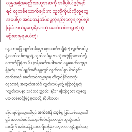
လူမှုအဖွဲ့အစည်းအယူအဆကို အဓိပ္ပါယ်ဖွင့်ချင်
ရင် လူတစ်ယောက်ချင်းက သူလိုကိုယ်လိုလူတွေ
အပေါ်မှာ အင်မတန်သိမ်မွေ့တဲ့နည်းတွေနဲ့ လွှမ်းမိုး
ခြယ်လှယ်မှုတွေရှိလာတဲ့ ခေတ်သစ်ကမ္ဘာနဲ့ တွဲ
စဉ်းစားမှရမယ်တဲ့။
သူ့ဟောပြောချက်တစ်ခုမှာ ရှေးခေတ်ကရှိခဲ့တဲ့ လွတ်လပ်မှု
နဲ့ ခေတ်သစ်ကမ္ဘာရဲ့ လွတ်လပ်မှုဟာ လုံးဝကွဲပြားတယ်လို့ 
ထောက်ပြခဲ့တယ်။ (ဂရိခေတ်အပါအဝင် ရှေးခေတ်တွေမှာ
ရှိခဲ့တဲ့) “အုပ်ချုပ်အစိုးရမှုတွင် လွတ်လပ်စွာပါဝင်ခွင့်” 
ထက်စာရင် ခေတ်သစ်ကမ္ဘာမှာမှ တီထွင်နိုင်လာတဲ့၊ 
လူသားရဲ့ အထွတ်အထိပ် လွတ်လပ်မှုလို့ ပြောလို့ရတဲ့ 
“လွတ်လပ်စွာ သင်းပင်းဖွဲ့စည်းခြင်း” ကြောင့်သာ လူတွေ
ဟာ တစ်ဆင့်မြင့်ခဲ့တာလို့ ဆိုပါတယ်။
အိုင်းရစ်ရှ်တွေးခေါ်ရှင် 
အက်ဒမန် ဘာ့ခ်
နဲ့ ပြင်သစ်တွေးခေါ်
ရှင် အလက်စစ်ဒီတော့ခ်ဗီလ်တို့ကလည်း သူတို့ခေတ်
အလိုက် အင်္ဂလန်နဲ့ အမေရိကန်မှာ လေ့လာတွေ့ရှိချက်တွေ