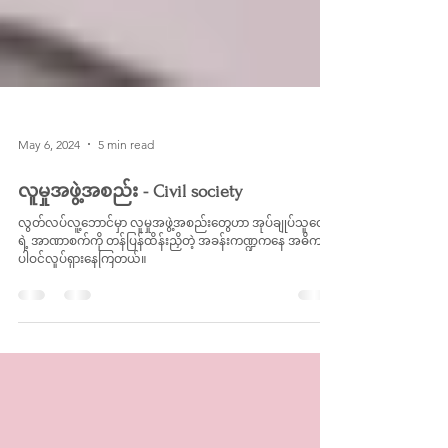
May 6, 2024
5 min read
လူမှုအဖွဲ့အစည်း - Civil society
လွတ်လပ်လူ့ဘောင်မှာ လူမှုအဖွဲ့အစည်းတွေဟာ အုပ်ချုပ်သူတွေ
ရဲ့ အာဏာစက်ကို တန်ပြန်ထိန်းညှိတဲ့ အခန်းကဏ္ဍကနေ အဓိက
ပါဝင်လှုပ်ရှားနေကြတယ်။