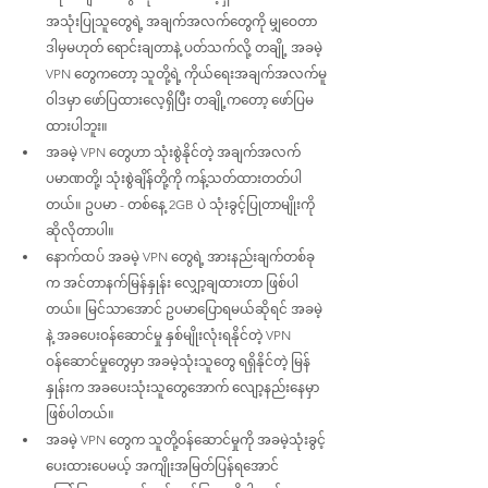
အသုံးပြုသူတွေရဲ့ အချက်အလက်တွေကို မျှဝေတာ 
ဒါမှမဟုတ် ရောင်းချတာနဲ့ ပတ်သက်လို့ တချို့ အခမဲ့ 
VPN တွေကတော့ သူတို့ရဲ့ ကိုယ်ရေးအချက်အလက်မူ
ဝါဒမှာ ဖော်ပြထားလေ့ရှိပြီး တချို့ကတော့ ဖော်ပြမ
ထားပါဘူး။
အခမဲ့ VPN တွေဟာ သုံးစွဲနိုင်တဲ့ အချက်အလက်
ပမာဏတို့၊ သုံးစွဲချိန်တို့ကို ကန့်သတ်ထားတတ်ပါ
တယ်။ ဥပမာ - တစ်နေ့ 2GB ပဲ သုံးခွင့်ပြုတာမျိုးကို 
ဆိုလိုတာပါ။
နောက်ထပ် အခမဲ့ VPN တွေရဲ့ အားနည်းချက်တစ်ခု
က အင်တာနက်မြန်နှုန်း လျှော့ချထားတာ ဖြစ်ပါ
တယ်။ မြင်သာအောင် ဥပမာပြောရမယ်ဆိုရင် အခမဲ့
နဲ့ အခပေးဝန်ဆောင်မှု နှစ်မျိုးလုံးရနိုင်တဲ့ VPN 
ဝန်ဆောင်မှုတွေမှာ အခမဲ့သုံးသူတွေ ရရှိနိုင်တဲ့ မြန်
နှုန်းက အခပေးသုံးသူတွေအောက် လျော့နည်းနေမှာ 
ဖြစ်ပါတယ်။
အခမဲ့ VPN တွေက သူတို့ဝန်ဆောင်မှုကို အခမဲ့သုံးခွင့်
ပေးထားပေမယ့် အကျိုးအမြတ်ပြန်ရအောင် 