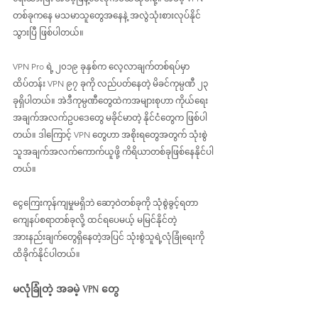
တစ်ခုကနေ မသမာသူတွေအနေနဲ့ အလွဲသုံးစားလုပ်နိုင်
သွားပြီ ဖြစ်ပါတယ်။
VPN Pro ရဲ့ ၂၀၁၉ ခုနှစ်က လေ့လာချက်တစ်ရပ်မှာ 
ထိပ်တန်း VPN ၉၇ ခုကို လည်ပတ်နေတဲ့ မိခင်ကုမ္ပဏီ ၂၃ 
ခုရှိပါတယ်။ အဲဒီကုမ္ပဏီတွေထဲကအများစုဟာ ကိုယ်ရေး
အချက်အလက်ဥပဒေတွေ မခိုင်မာတဲ့ နိုင်ငံတွေက ဖြစ်ပါ
တယ်။ ဒါကြောင့် VPN တွေဟာ အစိုးရတွေအတွက် သုံးစွဲ
သူအချက်အလက်ကောက်ယူဖို့ ကိရိယာတစ်ခုဖြစ်နေနိုင်ပါ
တယ်။
ငွေကြေးကုန်ကျမှုမရှိဘဲ ဆော့ဝဲတစ်ခုကို သုံစွဲခွင့်ရတာ 
ကျေနပ်စရာတစ်ခုလို့ ထင်ရပေမယ့် မမြင်နိုင်တဲ့ 
အားနည်းချက်တွေရှိနေတဲ့အပြင် သုံးစွဲသူရဲ့လုံခြုံရေးကို 
ထိခိုက်နိုင်ပါတယ်။
မလုံခြုံတဲ့ အခမဲ့ VPN တွေ