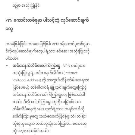
တို့မှာ အသုံးပြုနိုင်
VPN ကောင်းတစ်ခုမှာ ပါသင့်တဲ့ လုပ်ဆောင်ချက်
တွေ
အခမဲ့ဖြစ်ဖြစ်၊ အခပေးဖြစ်ဖြစ် VPN ဝန်ဆောင်မှုတစ်ခုမှာ 
ဒီလိုလုပ်ဆောင်ချက်တွေပါရဲ့လား စစ်ဆေး အသုံးပြုသင့်
ပါတယ်။
အင်တာနက်လိပ်စာပေါက်ကြားမှု - 
VPN တစ်ခုဟာ 
အသုံးပြုသူရဲ့ အင်တာနက်လိပ်စာ (Internet 
Protocol Address) ကို ကာကွယ်ထိန်းသိမ်းပေးရတာ 
ဖြစ်ပေမယ့် တစ်ခါတစ်ရံ ချို့ယွင်းချက်တွေကြောင့် 
အင်တာနက်လိပ်စာ ပေါက်ကြားမှုတွေ ဖြစ်တတ်ပါ
တယ်။ ဒီလို ပေါက်ကြားမှုတွေကို အမြဲစစ်ဆေး
ထိန်းသိမ်းနေတဲ့ VPN ဟုတ်ရဲ့လား၊ အရင်က ဒီလို
ပေါက်ကြားမှုတွေ ဘယ်လောက်ဖြစ်ခဲ့ဖူးလဲ၊ တခြား
သုံးစွဲသူတွေက ဘယ်လိုသုံးသပ်ကြလဲ... စတာတွေ
ကို လေ့လာသင့်ပါတယ်။