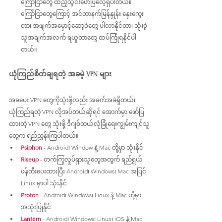
ကြော်ငြာတွေ ထည့်သွင်းဖော်ပြလေ့ရှိပါတယ်။ 
ကြော်ငြာတွေကြောင့် အင်တာနက်မြန်နှုန်း နှေးကွေး
တာ၊ အဖျက်အမှောင့်ဆော့ဝဲတွေ ပါလာနိုင်တာ၊ သုံးစွဲ
သူအချက်အလက် ရယူတာတွေ ထပ်ကြုံရနိုင်ပါ
တယ်။
ယုံကြည်စိတ်ချရတဲ့ အခမဲ့ VPN များ
အခပေး VPN တွေကိုသုံးဖို့လည်း အခက်အခဲရှိတယ်၊ 
ယုံကြည်ရတဲ့ VPN လိုအပ်တယ်ဆိုရင် အောက်မှာ ဖော်ပြ
ထားတဲ့ VPN တွေ သုံးဖို့ ဒီဂျစ်တယ်လုံခြုံရေးကျွမ်းကျင်သူ
တွေက ရည်ညွှန်းကြပါတယ်။
Psiphon
- Android၊ Window နဲ့ Mac တို့မှာ သုံးနိုင်
Riseup
 - တက်ကြွလှုပ်ရှားသူတွေအတွက် ရည်ရွယ်
ဖန်တီးပေးထားပြီး Android၊ Windows၊ Mac အပြင် 
Linux မှာပါ သုံးနိုင်
Proton
- Android၊ Windows၊ Linux နဲ့ Mac တို့မှာ 
အသုံးပြုနိုင်
Lantern
 - Android၊ Windows၊ Linux၊ iOS နဲ့ Mac 