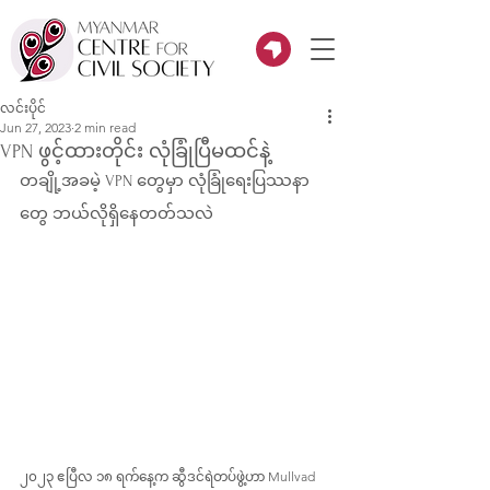
လင်းပိုင်
Jun 27, 2023
2 min read
VPN ဖွင့်ထားတိုင်း လုံခြုံပြီမထင်နဲ့
တချို့အခမဲ့ VPN တွေမှာ လုံခြုံရေးပြဿနာ
တွေ ဘယ်လိုရှိနေတတ်သလဲ
၂၀၂၃ ဧပြီလ ၁၈ ရက်နေ့က ဆွီဒင်ရဲတပ်ဖွဲ့ဟာ Mullvad 