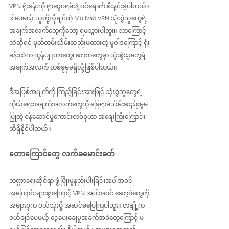
VPN ရုံးခန်းကို ရှာဖွေဝရမ်းနဲ့ ဝင်ရောက် စီးနင်းခဲ့ပါတယ်။ 
ဒါပေမယ့် သူတို့လိုချင်တဲ့ Mullvad VPN သုံးစွဲသူတွေရဲ့
အချက်အလက်တွေကိုတော့ ရမသွားပါဘူး။ ဘာကြောင့်
လဲဆိုရင် မှတ်တမ်းသိမ်းဆည်းမထားတဲ့ မူဝါဒကြောင့် ရုံး
ခန်းထဲက ကွန်ပျူတာတွေ၊ ဆာဗာတွေမှာ သုံးစွဲသူတွေရဲ့
အချက်အလက် တစ်ခုမှမရှိလို့ဖြစ်ပါတယ်။
ဒီအဖြစ်အပျက်ကို ကြည့်ခြင်းအားဖြင့် သုံးစွဲသူတွေရဲ့ 
ကိုယ်ရေးအချက်အလက်တွေကို ခြေရာခံသိမ်းဆည်းမှုမ
ပြုတဲ့ ဝန်ဆောင်မှုကောင်းတစ်ခုဟာ အရေးကြီးကြောင်း 
သိရှိနိုင်ပါတယ်။
တောကြောင်တွေ လက်ခမောင်းခတ်
ဘဏ္ဍာရေးဆိုင်ရာ ဖွံ့ဖြိုးမှုနည်းပါးခြင်းအပါအဝင် 
အကြောင်းများစွာကြောင့် VPN အပါအဝင် ဆော့ဝဲတွေကို 
အများစုက ဝယ်သုံးဖို့ အဆင်မပြေကြပါဘူး။ တချို့က 
ဝယ်ချင်ပေမယ့် ငွေပေးချေမှုအခက်အခဲတွေကြောင့် မ