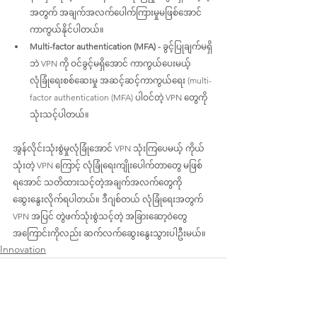
အတွက် အချက်အလက်ပေါက်ကြားမှုမဖြစ်အောင် 
ကာကွယ်နိုင်ပါတယ်။
Multi-factor authentication (MFA) - 
ခွင့်ပြုချက်မရှိ
ဘဲ VPN ကို ဝင်ခွင့်မရှိအောင် ကာကွယ်ပေးမယ့် 
လုံခြုံရေးစစ်ဆေးမှု အဆင့်ဆင့်ကာကွယ်ရေး (multi-
factor authentication (MFA) ပါဝင်တဲ့ VPN တွေကို 
သုံးသင့်ပါတယ်။
အွန်လိုင်းသုံးစွဲမှုလုံခြုံအောင် VPN သုံးကြပေမယ့် ကိုယ်
သုံးတဲ့ VPN ကြောင့် လုံခြုံရေးကျိုးပေါက်တာတွေ မဖြစ်
ရအောင် သတိထားသင့်တဲ့အချက်အလက်တွေကို 
ဆွေးနွေးလိုက်ရပါတယ်။ ဒီဂျစ်တယ် လုံခြုံရေးအတွက် 
VPN အပြင် တွဲဖက်သုံးစွဲသင့်တဲ့ အခြားဆော့ဝဲတွေ
အကြောင်းကိုလည်း ဆက်လက်ဆွေးနွေးသွားပါဦးမယ်။
Innovation