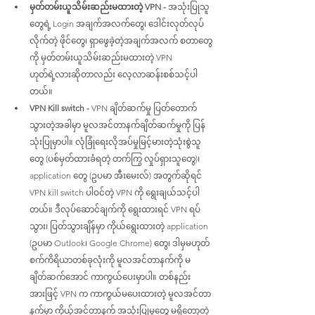
မှတ်တမ်းယူသိမ်းဆည်းမထားတဲ့ VPN - 
အသုံးပြုသူ
တွေရဲ့ Login အချက်အလက်တွေ၊ ဒေါင်းလုတ်လုပ်
လိုက်တဲ့ ဖိုင်တွေ၊ ရှာဖွေခဲ့တဲ့အချက်အလက် စတာတွေ
ကို မှတ်တမ်းယူသိမ်းဆည်းမထားတဲ့ VPN 
ဟုတ်ရဲ့လားဆိုတာလည်း လေ့လာဆန်းစစ်သင့်ပါ
တယ်။
VPN Kill switch - 
VPN ချိတ်ဆက်မှု ပြတ်တောက်
သွားတဲ့အခါမှာ မူလအင်တာနက်ချိတ်ဆက်မှုကို ပြန်
သုံးပြုမှာပါ။ လုံခြုံရေးလိုအပ်မှုမြင့်မားတဲ့သုံးစွဲသူ
တွေ (ပစ်မှတ်ထားခံရတဲ့ တက်ကြွ လှုပ်ရှားသူတွေ)၊ 
application တွေ (ဥပမာ အီးမေးလ်) အတွက်ဆိုရင် 
VPN kill switch ပါဝင်တဲ့ VPN ကို ရွေးချယ်သင့်ပါ
တယ်။ ဒီလုပ်ဆောင်ချက်ကို ရွေးထားရင် VPN ရပ်
သွား၊ ပြတ်သွားချိန်မှာ ကိုယ်ရွေးထားတဲ့ application 
(ဥပမာ Outlook၊ Google Chrome) တွေ၊ ဒါမှမဟုတ် 
စက်ကိရိယာတစ်ခုလုံးကို မူလအင်တာနက်ကို မ
ချိတ်ဆက်အောင် ကာကွယ်ပေးမှာပါ။ တစ်နည်း 
အားဖြင့် VPN က ကာကွယ်မပေးထားတဲ့ မူလအင်တာ
နက်မှာ ကိုယ့်အင်တာနက် အသုံးပြုမှုတွေ မရှိတော့တဲ့