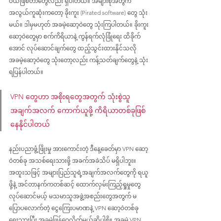
ဝယ်ဖြစ်တာတွေလည်း ရှိပါတယ်။ အများစုအတွက် 
အလွယ်ကူဆုံးကတော့ ခိုးကူး (Pirated software) တွေ သုံး
မယ်။ ဒါမှမဟုတ် အခမဲ့ဆော့ဝဲတွေ သုံးကြပါတယ်။ ခိုးကူး
ဆော့ဝဲတွေမှာ စက်ကိရိယာနဲ့ ကွန်ရက်လုံခြုံရေး ထိခိုက်
အောင် လုပ်ဆောင်ချက်တွေ ထည့်သွင်းထားနိုင်သလို 
အခမဲ့ဆော့ဝဲတွေ သုံးတော့လည်း ကန့်သတ်ချက်တွေနဲ့ သုံး
ရပြန်ပါတယ်။
VPN တွေဟာ အစိုးရတွေအတွက် သုံးစွဲသူ
အချက်အလက် ကောက်ယူဖို့ ကိရိယာတစ်ခုဖြစ်
နေနိုင်ပါတယ်
နည်းပညာဖွံ့ဖြိုးမှု အားကောင်းတဲ့ ဒီနေ့ခေတ်မှာ VPN ဆော့
ဝဲတစ်ခု အသစ်ရေးသားဖို့ အခက်အခဲသိပ် မရှိပါဘူး။ 
အထူးသဖြင့် အများပြည်သူရဲ့အချက်အလက်တွေကို ရယူ
ဖို့နဲ့ အင်တာနက်ကတစ်ဆင့် ထောက်လှမ်းကြည့်ရှုမှုတွေ 
လုပ်ဆောင်မယ့် မသမာသူအဖွဲ့အစည်းတွေအတွက် မ
ပြောပလောက်တဲ့ ငွေကြေးပမာဏနဲ့ VPN ဆော့ဝဲတစ်ခု 
ရေးသားပြီး အခမဲ့ဖြန့်ဝေလိုက်မယ်ဆိုပါစို့။ အခမဲ့ VPN 