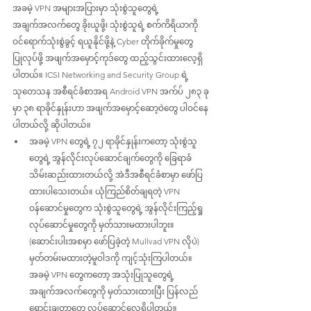
အခမဲ့ VPN အများအပြားမှာ သုံးစွဲသူတွေရဲ့ 
အချက်အလက်တွေ ခိုးယူဖို့၊ သုံးစွဲသူရဲ့ စက်ကိရိယာကို 
ဝင်ရောက်သုံးစွဲခွင့် ရယူနိုင်ဖို့နဲ့ Cyber တိုက်ခိုက်မှုတွေ
ပြုလုပ်ဖို့ အဖျက်အမှောင့်ကုဒ်တွေ ထည့်သွင်းထားလေ့ရှိ
ပါတယ်။ ICSI Networking and Security Group ရဲ့ 
သုတေသန အစီရင်ခံစာအရ Android VPN အက်ပ် ၂၈၃ ခု
မှာ ၃၈ ရာခိုင်နှုန်းဟာ အဖျက်အမှောင့်ဆော့ဝဲတွေ ပါဝင်နေ
ပါတယ်လို့ ဆိုပါတယ်။
အခမဲ့ VPN တွေရဲ့ ၇၂ ရာခိုင်နှုန်းကတော့ သုံးစွဲသူ
တွေရဲ့ အွန်လိုင်းလုပ်ဆောင်ချက်တွေကို ခြေရာခံ 
သိမ်းဆည်းထားတယ်လို့ အဲဒီအစီရင်ခံစာမှာ ဖော်ပြ
ထားပါသေးတယ်။ ယုံကြည်စိတ်ချရတဲ့ VPN 
ဝန်ဆောင်မှုတွေက သုံးစွဲသူတွေရဲ့ အွန်လိုင်းကြည့်ရှု
လုပ်ဆောင်မှုတွေကို မှတ်သားမထားပါဘူး။ 
(ဆောင်းပါးအစမှာ ဖော်ပြခဲ့တဲ့ Mullvad VPN လိုပဲ) 
မှတ်တမ်းမထားတဲ့မူဝါဒကို ကျင့်သုံးကြပါတယ်။ 
အခမဲ့ VPN တွေကတော့ အသုံးပြုသူတွေရဲ့ 
အချက်အလက်တွေကို မှတ်သားထားပြီး ပြန်လည်
ရောင်းချတာတွေ လုပ်ဆောင်လေ့ရှိပါတယ်။ 