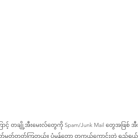
ာင့် တချို့အီးမေးလ်တွေကို Spam/Junk Mail တွေအဖြစ် အီ
်မှတ်တတ်ကြတယ်။ ပုံမှန်တော့ တကယ်ကောင်းတဲ့ ရည်ရွယ်ချ