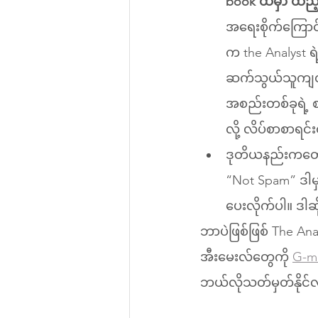
book ထဲမှာ ထည
အရေးစိုက်ကြောင်
က the Analyst ရဲ
ဆက်သွယ်သူကျတစ်
အစည်းတစ်ခုရဲ့ စာတွေကို Spam/Junk
လို့ လိပ်စာစာရင
ဒုတိယနည်းကတေ
“Not Spam” ဒါမှ
ပေးလိုက်ပါ။ ဒါဆိ
ဘာပဲဖြစ်ဖြစ် The An
အီးမေးလ်တွေကို 
G-ma
ဘယ်လိုသတ်မှတ်နိုင်လ