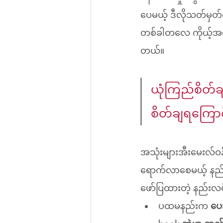
ပေမယ့် ဒီလိုသတ်မှ
တစ်ခါတလေ ကိုယ့်အတ
တယ်။
ယုံကြည်စိတ်ခ
စိတ်ချရကြောင
အသုံးများအီးမေးလ်ဝန်
ရောက်လာစေမယ့် နည်း
ဖော်ပြထားတဲ့ နည်းလမ
ပထမနည်းက 
ပေ