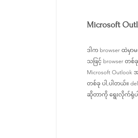
Microsoft Out
ဒါက browser ထဲမှာမသု
သဖြင့် browser တစ်ခ
Microsoft Outlook အ
တစ်ခု ပါ,ပါတယ်။ dele
ဆိုတာကို ရွေးလိုက်ရုံပ