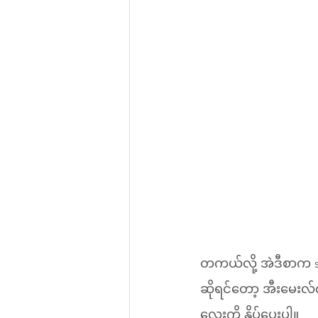
တကယ်လို့ အဲဒီစာက s
ဆိုရင်တော့ အီးမေးလ်
လေးကို နှိပ်ပေးပါ။