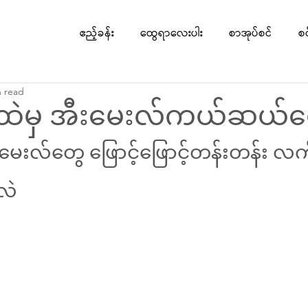
ဧည့်ခန်း
ထွေရာလေးပါး
စာအုပ်စင်
စ
n read
ုံးထဲမှ အီးမေးလ်ကယ်ဆယ်ရ
ေးလ်တွေ ဖြောင့်ဖြောင့်တန်းတန်း လက်
လဲ