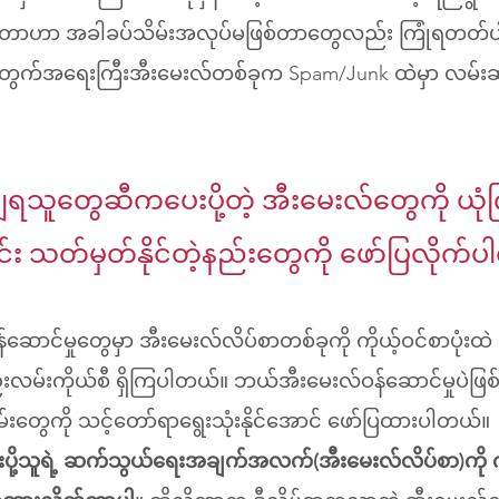
တ်တာဟာ အခါခပ်သိမ်းအလုပ်မဖြစ်တာတွေလည်း ကြုံရတတ်
ွက်အရေးကြီးအီးမေးလ်တစ်ခုက Spam/Junk ထဲမှာ လမ်းဆ
ျရသူတွေဆီကပေးပို့တဲ့ အီးမေးလ်တွေကို ယုံ
်း သတ်မှတ်နိုင်တဲ့နည်းတွေကို ဖော်ပြလိုက်
ဆောင်မှုတွေမှာ အီးမေးလ်လိပ်စာတစ်ခုကို ကိုယ့်ဝင်စာပုံးထဲ ခ
လမ်းကိုယ်စီ ရှိကြပါတယ်။ ဘယ်အီးမေးလ်ဝန်ဆောင်မှုပဲဖြစ်
်းတွေကို သင့်တော်ရာရွေးသုံးနိုင်အောင် ဖော်ပြထားပါတယ်။
းပို့သူရဲ့ ဆက်သွယ်ရေးအချက်အလက်(အီးမေးလ်လိပ်စာ)ကို ကို