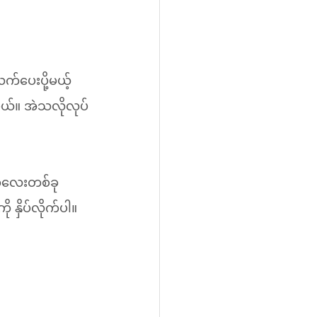
်ပေးပို့မယ့် 
မယ်။ အဲသလိုလုပ်
တ်လေးတစ်ခု 
နှိပ်လိုက်ပါ။  