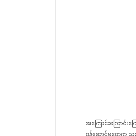
အကြောင်းကြောင်းကြေ
ဝန်ဆောင်မှုတွေက သတ