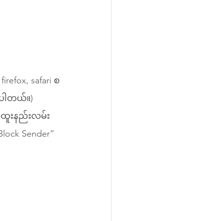
refox, safari စ
းပါတယ်။) 
အထူးနည်းလမ်း
 Block Sender” 