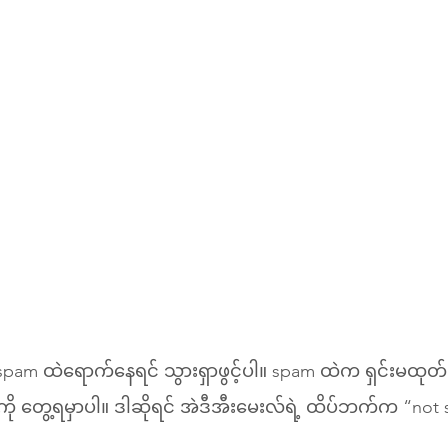
pam ထဲရောက်နေရင် သွားရှာဖွင့်ပါ။ spam ထဲက ရှင်းမထုတ
ကို တွေ့ရမှာပါ။ ဒါဆိုရင် အဲဒီအီးမေးလ်ရဲ့ ထိပ်ဘက်က “no