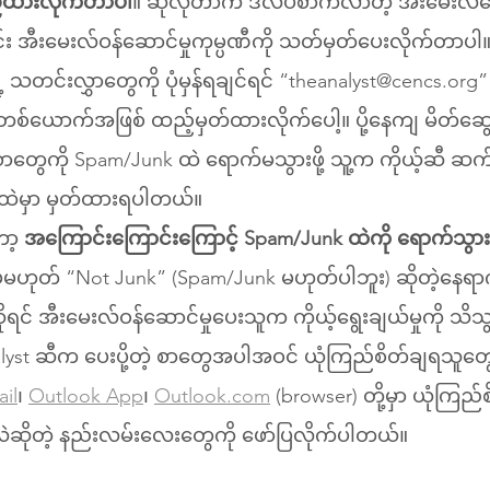
့်ထားလိုက်တာပါ
။ ဆိုလိုတာက ဒီလိပ်စာကလာတဲ့ အီးမေးလ်တ
း အီးမေးလ်ဝန်ဆောင်မှုကုမ္ပဏီကို သတ်မှတ်ပေးလိုက်တာပါ။
့ သတင်းလွှာတွေကို ပုံမှန်ရချင်ရင် “theanalyst@cencs.org” က
ယောက်အဖြစ် ထည့်မှတ်ထားလိုက်ပေါ့။ ပို့နေကျ မိတ်ဆွေတ
 ထဲ ‌ရောက်မသွားဖို့ သူ့က ကိုယ့်ဆီ ဆက်သွယ်နေကျပါ
်းထဲမှာ မှတ်ထားရပါတယ်။
ာ့ 
အကြောင်းကြောင်းကြောင့် Spam/Junk ထဲကို ရောက်သွားရင
မဟုတ် “Not Junk” (Spam/Junk မဟုတ်ပါဘူး) ဆိုတဲ့နေရာကို
ုရင် အီးမေးလ်ဝန်ဆောင်မှုပေးသူက ကိုယ့်ရွေးချယ်မှုကို သိသ
alyst ဆီက ပေးပို့တဲ့ စာတွေအပါအဝင် ယုံကြည်စိတ်ချရသူတွေဆ
il
၊ 
Outlook App
၊ 
Outlook.com
 (browser) တို့မှာ ယုံကြည
ဲဆိုတဲ့ နည်းလမ်းလေးတွေကို ဖော်ပြလိုက်ပါတယ်။