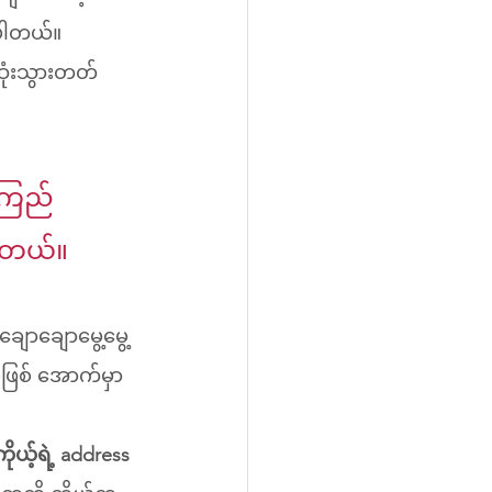
ပါတယ်။ 
ုံးသွားတတ်
ကြည် 
ပါတယ်။
ျောချောမွေ့မွေ့ 
ဖြစ် အောက်မှာ
ယ့်ရဲ့ address 