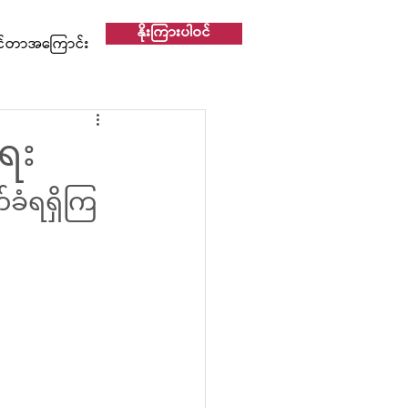
နိုးကြားပါဝင်
င်တာအကြောင်း
ေး
ခံရရှိကြ