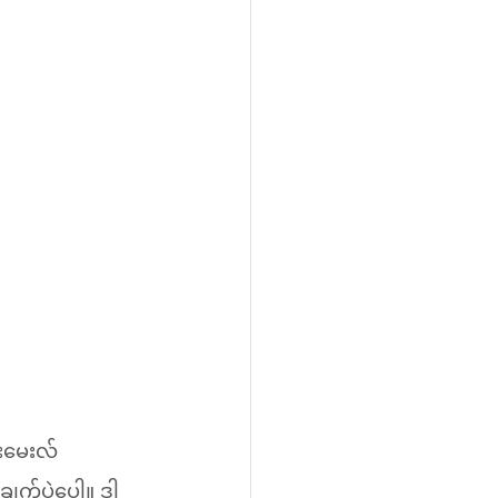
းမေးလ်
က်ပဲပေါ့။ ဒါ