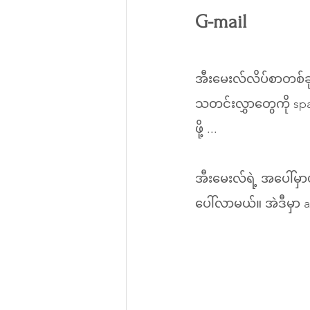
G-mail
အီးမေးလ်လိပ်စာတစ်ခ
သတင်းလွှာတွေကို spa
ဖို့ ... 
အီးမေးလ်ရဲ့ အပေါ်မှာ
ပေါ်လာမယ်။ အဲဒီမှာ a