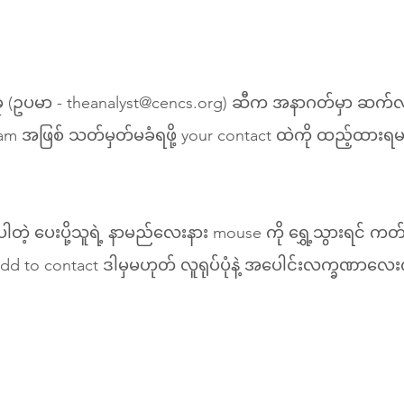
ု (ဥပမာ - theanalyst@cencs.org) ဆီက အနာဂတ်မှာ ဆက်လက
m အဖြစ် သတ်မှတ်မခံရဖို့ your contact ထဲကို ထည့်ထားရ
ပါတဲ့ ပေးပို့သူရဲ့ နာမည်လေးနား mouse ကို ရွှေ့သွားရင် က
dd to contact ဒါမှမဟုတ် လူရုပ်ပုံနဲ့ အပေါင်းလက္ခဏာလေးကို 