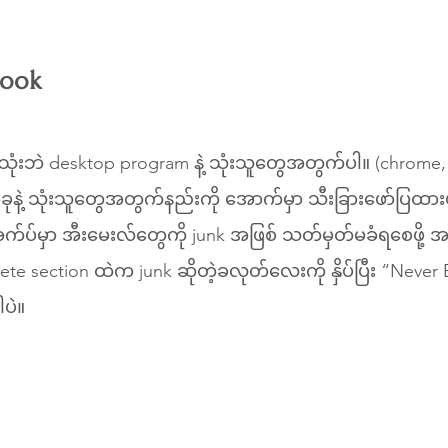
look
ံးဘဲ desktop program နဲ့ သုံးသူတွေအတွက်ပါ။ (chrome, fi
ုခုနဲ့ သုံးသူတွေအတွက်နည်းကို အောက်မှာ သီးခြားဖော်ပြထာ
က်ပ်မှာ အီးမေးလ်တွေကို junk အဖြစ် သတ်မှတ်မခံရစေဖို့ 
te section ထဲက junk ဆိုတဲ့ခလုတ်လေးကို နှိပ်ပြီး “Never
ါပဲ။