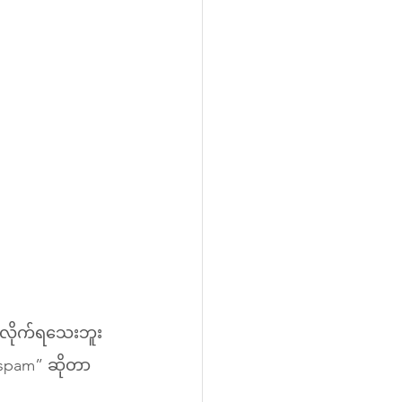
်လိုက်ရသေးဘူး 
t spam” ဆိုတာ