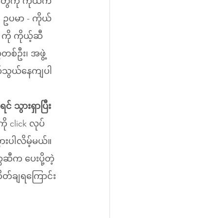
ွေကို ကိုယ်က 
 ဥပမာ - ကိုယ်
ို ကိုယ့်ဆီ 
စ်ဦး၊ အဖွဲ့
် သွားရှာပြီး
 click လုပ်
ွားပါလိမ့်မယ်။
ီက ပေးပို့တဲ့ 
်စိတ်ချရကြောင်း 