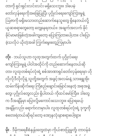
တာကို ရှင်းရှင်းလင်းလင်း မရှိသေးဘူး။ ဒါပေမဲ့ 
တော်လှန်ရေးကိုအခြေပြုပြီး ပုဂ္ဂိုလ်ရေးကျော်ကြားမှုနဲ့
ဩဇာကို မရိုးမသားတည်ဆောက်နေသူတွေ ရှိနေတယ်လို့ 
ယူဆစရာတွေတော့ တွေ့နေရတယ်။ အချက်အလက် ခိုင်
ခိုင်မာမာဖြစ်တဲ့အခါကျတော့ ပြောကြတာပေါ့ဟာ။ ငါပြော
ခဲ့သလိုပဲ ယိုတဲ့အခါ ကြွက်မွေးတွေ့ကြမှာပါ။
တိုး
 - ဘယ်သူဟာ လူထုအတွက်ထက် ပုဂ္ဂိုလ်ရေး
ကျော်ကြားမှုနဲ့ ပါဝါအထိုင်ကို တည်ဆောက်နေတယ်ဆို
တာ၊ လူထုတစ်ရပ်လုံးရဲ့ စစ်အာဏာရှင်တော်လှန်ရေးမှာ ဟို
လိုလိုဒီလိုလိုနဲ့ သူတို့အတွက် အခွင့်အလမ်းနဲ့ သားရွှေအိုး
ထမ်းကိန်းဆိုက်ရေး ကြံစည်ချောင်းမြောင်းနေတဲ့ အစုအဖွဲ့
တွေ၊ ပုဂ္ဂိုလ်တွေလည်း ရှိပါတယ် ကိုထင်မော်ကြီး။ ဒါတွေ
က ဒီအချိန်မှာ ပြောလို့မကောင်းသေးဘူး။ ပြောရမယ့်
အချိန်လည်း ရောက်လာမှာပါ။ လူထုတစ်ရပ်လုံးရဲ့ ဒုက္ခကို 
စတေးရဲတယ်ဆိုရင်တော့ အော့နှလုံးနာစရာပေါ့ဗျာ။
မိုး
 - ဒီမိုကရေစီစံနှုန်းတွေထဲမှာ ကိုယ်စားပြုမှုတို့၊ တာဝန်ခံ