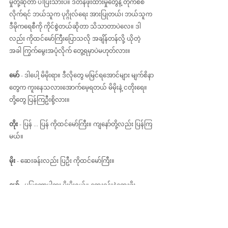
မှုတို့ဆိုတာ ပါပြီးသားပဲ။ ဒီတန်ဖိုးထားမှုတွေနဲ့ တိုက်စစ်
လိုက်ရင် ဘယ်သူက ပုဂ္ဂိုလ်ရေး အားပြုတယ်၊ ဘယ်သူက 
ဒီမိုကရေစီကို ကိုင်စွဲတယ်ဆိုတာ သိသာတာပဲလေ။ ဒါ
လည်း ကိုထင်မော်ကြီးပြောသလို အချိန်တန်လို့ ယိုတဲ့
အခါ ကြွက်မွေးအပုံလိုက် တွေ့ရမှာပဲမဟုတ်လား။
မော်
 - ဒါပေါ့ မိမိုးရာ။ ဒီလိုတွေ မမြင်ရအောင်များ မျက်စိနာ
တွေက ကူးနေသလားအောက်မေ့ရတယ် မိမိုးနဲ့ ငတိုးရေ။ 
တို့တွေ ပြန်ကြဦးစို့လား။
တိုး 
- ပြန် ... ပြန် ကိုထင်မော်ကြီး။ ကျနော်တို့လည်း ပြန်ကြ
မယ်။
မိုး
 - ဆေးခန်းလည်း ပြဦး ကိုထင်မော်ကြီး။
မော် 
- မပြတော့ပါဘူး မိုးမိုးရယ်။ ဆေးခန်းနဲ့ဆေးဖိုး
ဘောက်ချာပေါ်က ဂဏန်းကြီးတွေ မျက်စိထဲဝင်သွားရင် ပို
နာနေလိမ့်မယ်။ ဟဲဟဲ အသိဆရာဝန်ဆီသွားပြီးတော့ ကုန်း
ဆင်းရမှာပဲ။ ကဲ ... ဂရုစိုက်ကြဟေ့။