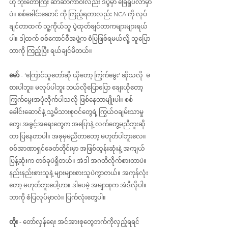
ဟို ဘိုးတော်ကြီး ဆာဆာကာဝါလည်း ဒီပွဲမှာ ခြေရှုပ်လာမှာ
ပဲ။ စစ်ခေါင်းဆောင် ကို ကြည့်ရတာလည်း NCA ကို လုပ်
ချင်တာထက် သူ့ကိုယ်သူ ပွဲထုတ်ချင်တာကများများရယ်
ပါ။ ဒါ့ထက် စစ်ကောင်စီအဖွဲ့က စံပြဖြစ်ရမယ်လို့ သူပြော
တာကို ကြည့်ပြီး ရယ်ချင်မိတယ်။
မော် 
- ‘ကြောင်သူတော်ဆို ယိုတော့ ကြွက်မွေး’ ဆိုသလို  မ
စားပါဘူး၊ မလုပ်ပါဘူး ဘယ်လိုပြောပြော ချေးယိုတော့ 
ကြွက်မွေးအပုံလိုက်ပါသလို ဖြစ်နေတာမျိုးပါ။ စစ်
ခေါင်းဆောင်နဲ့ သူ့မိသားစုဝင်တွေရဲ့ ကြွယ်ဝချမ်းသာမှု
တွေ၊ အခွင့်အရေးတွေက အပြောနဲ့ လက်တွေ့မညီဘူးဆို
တာ ပြနေတာပါ။ အခုမှမညီတာတော့ မဟုတ်ပါဘူးလေ။ 
စစ်အာဏာရှင်ခေတ်တိုင်းမှာ အဖြစ်ထွန်းဆုံးနဲ့ အကျယ်
ပြန့်ဆုံးက တစ်ခုပဲရှိတယ်။ အဲဒါ အဂတိလိုက်စားတာပဲ။ 
နည်းနည်းစားသူနဲ့ များများစားသူပဲကွာတယ်။ အကုန်လုံး
တော့ မဟုတ်ဘူးပေါ့ဟာ။ ဒါပေမဲ့ အများစုက အဲဒီလိုပါ။ 
ဘာကို စံပြလုပ်မှာလဲ။ ပြက်လုံးတွေပါ။
တိုး
 - တော်လှန်ရေး အင်အားစုတွေဘက်ကိုလှည့်ရရင် 