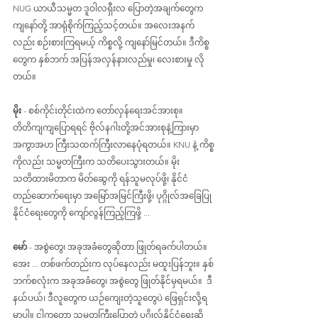
NUG ယာယီသမ္မတ ဒူဝါလရှီးလ ပြောတဲ့အချက်တွေက 
ကျနော်တို့ အာရုံစိုက်ကြည့်သင့်တယ်။ အလေးအနက်
လည်း စဉ်းစားကြရမယ့် ကိစ္စလို့ ကျနော်မြင်တယ်။ ဒီကိစ္စ
တွေက နှစ်ဘက် အပြန်အလှန်နားလည်မှု၊ လေးစားမှု လို
တယ်။
မိုး
 - စစ်ကိုင်းတိုင်းထဲက တော်လှန်ရေးအင်အားစု။ 
တိတိကျကျပြောရရင် ဗိုလ်နဂါးတို့အင်အားစုနဲ့ကြားမှာ 
အကွာအဟ ကြီးသထက်ကြီးလာနေပုံရတယ်။ KNU နဲ့ ကိစ္စ
ကိုလည်း သမ္မတကြီးက သတိပေးသွားတယ်။ မိုး 
သတိထားမိတာက မိတ်ဆွေကို ရန်သူမလုပ်ဖို့၊ နိုင်ငံ
တည်ဆောက်ရေးမှာ အမြော်အမြင်ကြီးဖို့၊ ပုဂ္ဂိုလ်အခြေပြု
နိုင်ငံရေးတွေကို ကျော်လွန်ကြည့်ကြဖို့ ...
မော်
 - အစွဲတွေ၊ အခုအခံတွေဆိုတာ ဖြုတ်ရခက်ပါတယ်။ 
အေး ... တစ်ဖက်တည်းက လုပ်နေလည်း မထူးပြန်ဘူး။ နှစ်
ဘက်စလုံးက အခုအခံတွေ၊ အစွဲတွေ ဖြုတ်နိုင်မှရမယ်။  ဒီ
နယ်ပယ်၊ ဒီလူတွေက ယဉ်ကျေးတဲ့သူတွေပဲ ဖြေရှင်းလို့ရ
မှာပါ။ ငါကတော့ သမ္မတကြီးပြောတဲ့ ပုဂ္ဂိုလ်နိုင်ငံရေးဆို