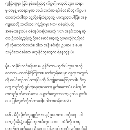
ကွဲပြားမှုမှာ ငြင်းခုန်နေကြတဲ့ ကိစ္စမျိုးမဟုတ်ဘူး။ တရား
မျှတမှုနဲ့ မတရားမှုမှာ ဘယ်ဘက်မှာ ရပ်ခံလဲဆိုတဲ့ ကိစ္စပါ။ 
ထားလိုက်ပါဗျာ သူ့တို့စရိတ်နဲ့သူတို့ ပြာကျသွားပါပြီ။ အခု 
ကျနော်တို့ သတိထားကြည့်ရမှာ NCA ရှစ်နှစ်ပြည့်
အခမ်းအနားပဲ။ စစ်အုပ်စုပြောနေတဲ့ NCA အနှစ်သာရ ဆို
တာ ဦးသိန်းညွန့်တို့ ဦးခင်မောင်ဆွေတို့ ဥပမာကိုကြည့်ရင်
ကို လုံလောက်တယ်။ ဒါက အနီးစပ်ဆုံး ဥပမာ။ ဒါပေမဲ့ 
သမိုင်းသင်ခန်းစာ မယူနိုင်သူတွေက ရှိနေတုန်းပဲ။
မိုး
 - သမိုင်းသင်ခန်းစာ မယူနိုင်တာမဟုတ်ပါဘူး။ အလို
လောဘ မသတ်နိုင်ကြတာ။ တော်လှန်ရေးမှာ လူထုအတွက်
လို့ ခေါင်းစဉ်တပ်ထားပြီး ကိုယ်ကျိုးရှာနေကြတာပါ။ ဒီလူ
တွေ လည်တဲ့ ရှုပ်တဲ့နေရာမှာတော့ မွတ်နေတာပဲ။ စစ်အုပ်စု
ကလည်း သိတယ်လေ။ မျောက်တွေလာတော့ ငှက်ပျောသီး
ပေး ပြန်လွှတ်လိုက်တာပေါ့။ ဒါဘာဆန်းသလဲ။
မော် 
- မိမိုး မိုက်လှချည်လား နင့်ဥပမာက။ ငတိုးရေ ...ငါ
တော့ မိုးမိုးနဲ့ အမြင်တူတယ်ကွ။ အေး …အဲဒီလို ဘာမှ
မဟုတ်တဲ့ ငှက်ပျောသီးကျွေး ပြန်လွှတ်တာကို လမ်းစပွင့်ပါ