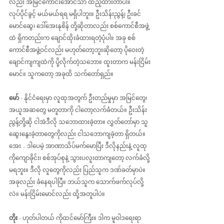
လည်း အမြင်ကောင်းအောင်သာ ထည့်ထားတာပါ။ 
လုပ်ပိုင်ခွင့် မယ်မယ်ရရ မရှိပါဘူး။ ဦးသိန်းညွန့်၊ ဦးခင်
မောင်ဆွေ၊ ဒေါ်အေးနုစိန် တို့ဆိုတာလည်း စစ်ကောင်စီအဖွဲ့
ထဲ ရှိကတည်းက ချောင်ထိုးခံထားရတဲ့ပုံပါ။ အခု စစ်
ကောင်စီအဖွဲ့ဝင်လည်း မဟုတ်တော့ဘူးဆိုတော့ ပိုဝေးတဲ့ 
ချောင်ကျကျထဲကို ပို့လိုက်တဲ့သဘော။ ထူးတာက မန်းငြိမ်း
မောင်။ သူကတော့ အခုထိ သက်တော်ရှည်။
မော် 
- နိုင်ငံရေးမှာ လူထုအတွက် ဦးတည်မှုမှာ အမြင်တွေ၊ 
အယူအဆတွေ မတူတာကို ငါတော့လက်ခံတယ်။ ဦးသိန်း
ညွန့်တို့ဆို ငါအဲဒီလို သဘောထားခဲ့တာ။ လွှတ်တော်မှာ သူ
ဆွေးနွေးခဲ့တာတွေကိုလည်း ငါသဘောကျခဲ့တာ ရှိတယ်။ 
အေး .. ဒါပေမဲ့ အာဏာသိပ်မက်မောပြီး ဒီလိုနည်းနဲ့ လူထု
ကိုကျောခိုင်း၊ စစ်အုပ်စုနဲ့ သွားပလူးတာကျတော့ လက်ခံလို့
မရဘူး။ ဒီလို လူတွေကိုလည်း ပြည်သူက ဒဏ်ခတ်မှာပဲ။ 
အခုလည်း ခံနေရပါပြီ။ ဘယ်သူက သောက်ဖက်လုပ်လို့
လဲ။ မန်းငြိမ်းမောင်လည်း ထို့အတူပါပဲ။
တိုး 
- ဟုတ်ပါတယ် ကိုထင်မော်ကြီး။ ဒါက မူဝါဒရေးရာ 