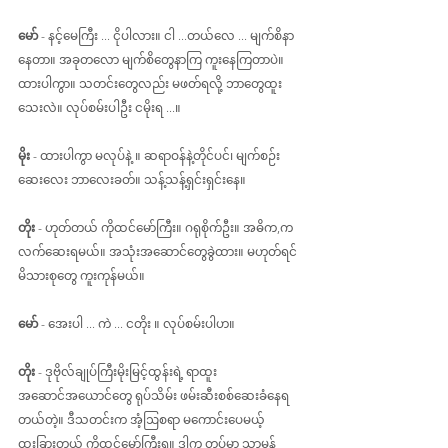
မော်
 - နင့်မေကြီး ... ငိုပါလား။ ငါ ...တယ်လေ ... မျက်စိနာ
နေတာ။ အခုတလော မျက်စိတွေနာကြ ကူးနေကြတာပဲ။ 
ထားပါကွာ။ သတင်းတွေလည်း မဖတ်ရလို့ ဘာတွေထူး
သေးလဲ။ လုပ်စမ်းပါဦး ငမိုးရ ...။
မိုး
 - ထားပါကွာ မလုပ်နဲ့ ။ ဆရာဝန်နဲ့တိုင်ပင်၊ မျက်စဉ်း
ဆေးလေး ဘာလေးခတ်။ သန့်သန့်ရှင်းရှင်းနေ။
တိုး 
- ဟုတ်တယ် ကိုထင်မော်ကြီး။ ဂရုစိုက်ဦး။ အဓိက,က 
လက်ဆေးရမယ်။ အသုံးအဆောင်တွေခွဲထား။ မဟုတ်ရင် 
မိသားစုတွေ ကူးကုန်မယ်။
မော် 
- အေးပါ ... ကဲ ... ငတိုး ။ လုပ်စမ်းပါဟ။
တိုး 
- ဒုဗိုလ်ချုပ်ကြီးမိုးမြင့်ထွန်းရဲ့ ရာထူး
အဆောင်အယောင်တွေ ရုပ်သိမ်း ဖမ်းဆီးစစ်ဆေးခံနေရ
တယ်တဲ့။ ဒီသတင်းက အံ့ဩစရာ မကောင်းပေမယ့် 
ထူးခြားတယ် ကိုထင်မော်ကြီးရ။ ဒါက တပ်မှာ သာမန်