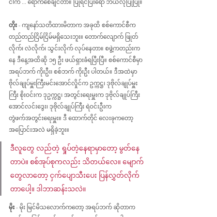
ငါက ... ရောက်စေချင်တာ။ ပြိုရင်ပြီးရော ဘယ်လိုပြိုပြို။
တိုး
 - ကျနော်သတိထားမိတာက အခုထိ စစ်ကောင်စီက 
တည်တည်ငြိမ်ငြိမ်မရှိသေးဘူး။ တောက်လျောက် ဖြုတ်
လိုက်၊ လဲလိုက်၊ သွင်းလိုက် လုပ်နေတာ။ စဖွဲ့ကတည်းက
နေ ဒီနေ့အထိဆို ၁၅ ဦး ဖယ်ရှားခံရပြီးပြီ။ စစ်ကောင်စီမှာ 
အရပ်ဘက် ကိုးဦး၊ စစ်ဘက် ကိုးဦး ပါတယ်။ ဒီအထဲမှာ 
ဗိုလ်ချုပ်မှူးကြီးမင်းအောင်လှိုင်က ဥက္ကဋ္ဌ၊ ဒုဗိုလ်ချုပ်မှူး
ကြီး စိုးဝင်းက ဒုဥက္ကဋ္ဌ၊ အတွင်းရေးမှူးက ဒုဗိုလ်ချုပ်ကြီး 
အောင်လင်းဒွေး၊ ဒုဗိုလ်ချုပ်ကြီး ရဲဝင်းဦးက 
တွဲဖက်အတွင်းရေးမှူး။ ဒီ ထောက်တိုင် လေးခုကတော့ 
အပြောင်းအလဲ မရှိခဲ့ဘူး။
ဒီလူတွေ လည်တဲ့ ရှုပ်တဲ့နေရာမှာတော့ မွတ်နေ
တာပဲ။ စစ်အုပ်စုကလည်း သိတယ်လေ။ မျောက်
တွေလာတော့ ငှက်ပျောသီးပေး ပြန်လွှတ်လိုက်
တာပေါ့။ ဒါဘာဆန်းသလဲ။
မိုး 
- မိုး မြင်မိသလောက်ကတော့ အရပ်ဘက် ဆိုတာက