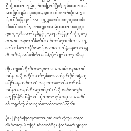
ပြီတို့၊ သဘောတူညီချက်တချို့ရပါပြီတို့ လုပ်သေးတာ။ ဒါ
လား ငြိမ်းချမ်းရေးဆွေးနွေးပွဲ။ ဘယ်လောက်ဆိုးလဲကွာ။ 
ငါ့အမြင်ပြောရရင် KNU ဥက္ကဋ္ဌဟောင်း စောမူတူးဆေးဖိုး 
စစ်ခေါင်းဆောင်နဲ့  လာတွေ့တာလည်း သဘောမတွေ့ဘူး
ကွ။ လူထုဒီလောက် နစ်မွန်းဒုက္ခရောက်ချိန်မှာ ဒီလိုလူတွေ
က အစစအရာရာ ထိန်းသိမ်းသင့်တယ်ကွာ။ ဒါက KNU ရဲ့ 
တော်လှန်ရေး သမိုင်းအစဉ်အလာမှာ လက်နဲ့ ရေးထားသမျှ
ကို  ဖထီးရဲ့ လုပ်ပေါက်က ခြေနဲ့လိုက်ဖျက်တာကွ ငမိုးရ။
တိုး
 - ကျနော်တို့ သိထားရမှာက NCA အခမ်းအနားမှာ စစ်
အုပ်စု အလိုအတိုင်း တော်လှန်ရေး လက်နက်ကိုင်အဖွဲ့တွေ 
မဖြစ်မနေ တက်လာတဲ့အနေအထားရောက်အောင် စစ်
အုပ်စုက တရုတ်ကို အပူကပ်မှာပဲ။ ဒီလိုအခင်းအကျင်း
တွေ ဖြစ်နိုင်ခြေရှိတယ် ဆိုတာကလည်း အခု NCA မတိုင်
ခင် တရုတ်ကိုယ်စားလှယ်ရောက်လာတာပဲကြည့်။
မိုး
 - ဖြစ်နိုင်ခြေတွေကတော့များပါတယ် ကိုတိုး။ တရုတ်
ကိုယ်စားလှယ်အပြင် စစ်ကောင်စီနဲ့ ပနံသင့်နေတဲ့ ဂျပန်က 