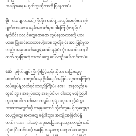
အခြေအနေ မဟုတ်ဘူးဆိုတာကို ပြနေတာပဲ။
မိုး
 - သေချာတာပေါ့ ကိုတိုး။ တပ်ရဲ့ အလှုပ်အရမ်းက ရစ်
ချက်တာစကေး ခုနစ်အထက်မှာ။ ဒါကြောင့်လည်း ဒီ
ရက်ပိုင်း ငလျင်တွေခဏခဏ လှုပ်နေသလားလို့ ဟား
ဟား။ ပြိုဆင်းလာတာပေါ့လေ။ သူတို့ချင်း အားပြိုင်မှုက
လည်း အဖုအထစ်တွေနဲ့ စောင်နေပုံပဲ။ မိုး အထင်တော့ ဒီ
ထက် ထူးခြားတဲ့ သတင်းတွေ ပေါ်လာဦးမယ်ထင်တာပဲ။
မော် 
- ဒုဗိုလ်ချုပ်ကြီး မိုးမြင့်ထွန်းဆိုတာ တခြားသူမှ 
မဟုတ်ဘဲ။ ကာကွယ်ရေး ဦးစီးချုပ်အဖြစ် လျာထားကြတဲ့ 
တပ်ချုပ်ရဲ့လက်ရင်းတပည့်ကြီးပဲ။ အေး ...အခုလည်း မ
ထူးပါဘူး။ အချုပ်တော့ အချုပ်ပါပဲ။ ငါတော့ မအံ့ဩပါ
ဘူးကွာ။ ဒါက စစ်အာဏာရှင်တွေရဲ့ အမူအကျင့်ပဲကွ။ 
အာဏာအတွက်ဆို ဘနဖူးတောင် သိုက်တူးမယ့်သူတွေမှာ 
တပည့်တွေ၊ ဆရာတွေ မရှိပါဘူး။ အကျိုးအမြတ်ပဲရှိ
တယ်။ အေး ...ဒါပေမဲ့ အခုအခြေအနေတွေကလည်း တပ်
လုံးဝ ပြိုဆင်းမယ့် အခြေအနေတော့ မရောက်သေးဘူး။ 