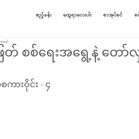
ဧည့်ခန်း
ထွေရာလေးပါး
စာအုပ်စင်
စ
read
တ် စစ်ရေးအရွေ့နဲ့ တော်လ
စကားဝိုင်း - ၄