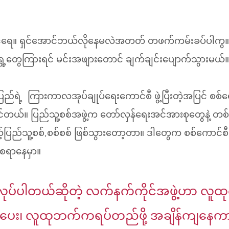
င်ရေ။ ရှင်အောင်ဘယ်လိုနေမလဲအတတ် တဖက်ကမ်းခပ်ပါကွ။ က
အရွေ့တွေကြားရင် မင်းအဖျားတောင် ချက်ချင်းပျောက်သွားမယ်။
ပြည်ရဲ့  ကြားကာလအုပ်ချုပ်ရေးကောင်စီ ဖွဲ့ပြီးတဲ့အပြင် စ
နိုင်တယ်။ ပြည်သူ့စစ်အဖွဲ့က တော်လှန်ရေးအင်အားစုတွေနဲ့ တ
့်ပြည်သူ့စစ်,စစ်စစ် ဖြစ်သွားတော့တာ။ ဒါတွေက စစ်ကောင်
်စရာနေမှာ။
ုပ်ပါတယ်ဆိုတဲ့ လက်နက်ကိုင်အဖွဲ့ဟာ လူထုက
၊ လူထုဘက်ကရပ်တည်ဖို့ အချိန်ကျနေကာမ