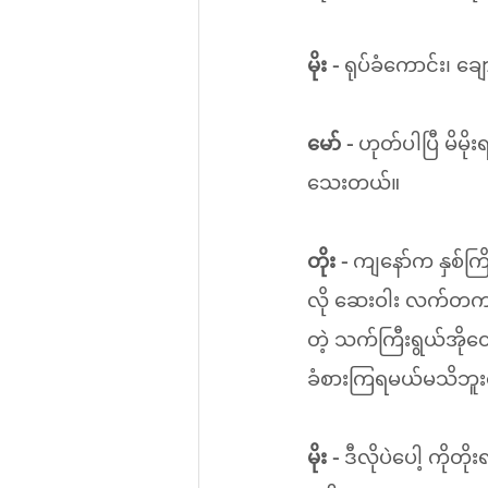
မိုး - 
ရုပ်ခံကောင်း၊ 
မော် - 
ဟုတ်ပါပြီ မိမိ
သေးတယ်။
တိုး - 
ကျနော်က နှစ်က
လို ဆေးဝါး လက်တကမ
တဲ့ သက်ကြီးရွယ်အိုတ
ခံစားကြရမယ်မသိဘူးန
မိုး - 
ဒီလိုပဲပေါ့ ကိုတို