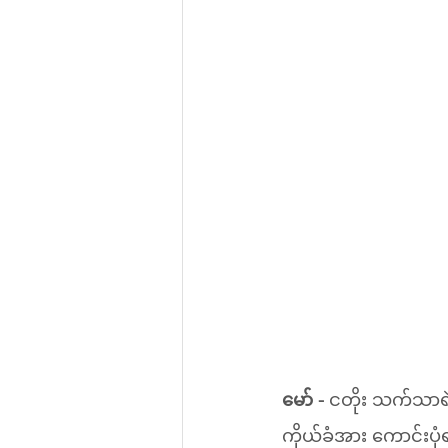
မော် -
 ငတိုး သက်သာရဲ
ကိုယ်ခံအား ကောင်းပု