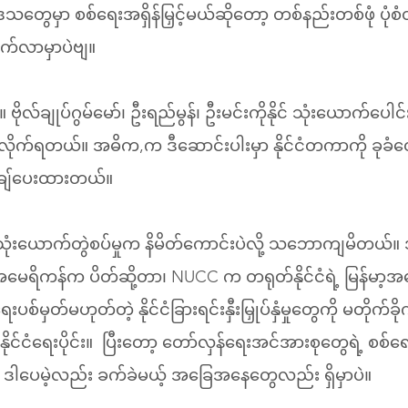
သတွေမှာ စစ်ရေးအရှိန်မြှင့်မယ်ဆိုတော့ တစ်နည်းတစ်ဖုံ ပုံစံတ
ွက်လာမှာပဲဗျ။
ဗိုလ်ချုပ်ဂွမ်မော်၊ ဦးရည်မွန်၊ ဦးမင်းကိုနိုင် သုံးယောက်ပေါ
ုက်ရတယ်။ အဓိက,က ဒီဆောင်းပါးမှာ နိုင်ငံတကာကို ခုခံတော
ချ်ပေးထားတယ်။
ံးယောက်တွဲစပ်မှုက နိမိတ်ကောင်းပဲလို့ သဘောကျမိတယ်။ ဒါနဲ
ိကန်က ပိတ်ဆို့တာ၊ NUCC က တရုတ်နိုင်ငံရဲ့ မြန်မာ့အရေ
်မှတ်မဟုတ်တဲ့ နိုင်ငံခြားရင်းနှီးမြှုပ်နှံမှုတွေကို မတိုက်ခိ
ိုင်ငံရေးပိုင်း။  ပြီးတော့ တော်လှန်ရေးအင်အားစုတွေရဲ့ စစ
ဒါပေမဲ့လည်း ခက်ခဲမယ့် အခြေအနေတွေလည်း ရှိမှာပဲ။