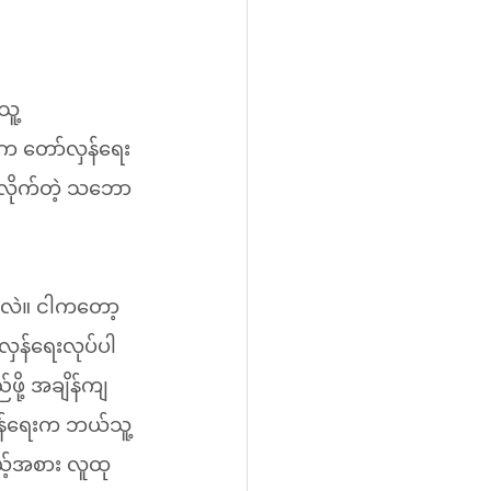
သူ့
က တော်လှန်ရေး
်လိုက်တဲ့ သဘော
ှာလဲ။ ငါကတော့ 
်လှန်ရေးလုပ်ပါ
ု့ အချိန်ကျ
လှန်ရေးက ဘယ်သူ့
ယ့်အစား လူထု