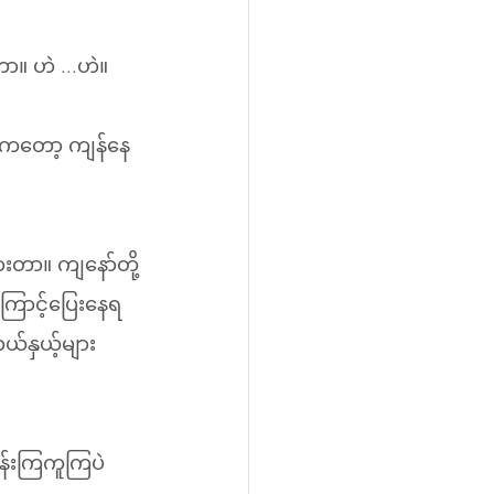
ာ။ ဟဲ ...ဟဲ။
ေးကတော့ ကျန်နေ
တာ။ ကျနော်တို့
ောင့်ပြေးနေရ
်နှယ့်များ 
းရုန်းကြကူကြပဲ