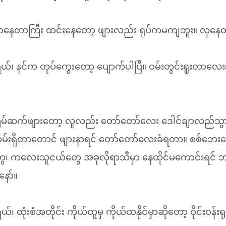
ချောနေတာကြီး ထင်းနေတော့ ဖျားလည်း ရုပ်ကမကျဘူး။ လှနေတ
ုးရယ်၊ နင်က တုပ်ကွေးတော့ ပျောက်ပါပြီ။ ဝမ်းတွင်းရူးတာလ
ြိမ်ဆက်ဖျားတော့ လူလည်း တော်တော်လေး ဒေါင်ချာလည်သွား
်းရှိတာတောင် ဖျားနာရင် တော်တော်လေးခံရတာ။ စစ်ဘေးကြ
ွေ၊ ကလေးသူငယ်တွေ အခုလိုရာသီမှာ နေထိုင်မကောင်းရင် ဘယ
ော်။
းရယ်၊ ထုံးစံအတိုင်း ကိုယ်ထူမှ ကိုယ်ထနိုင်မှာဆိုတော့ ဝိုင်းဝန်