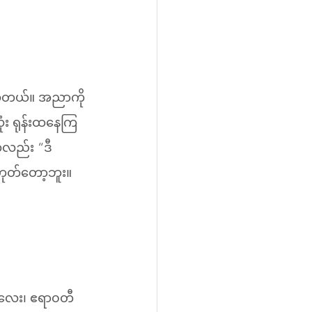
်သိတယ်။ အညာကို
ုံး ရုန်းထနေကြ
ကလည်း “ဒီ
ဟုတ်တော့ဘူး။ 
န္တလေး၊ ဧရာ၀တီ