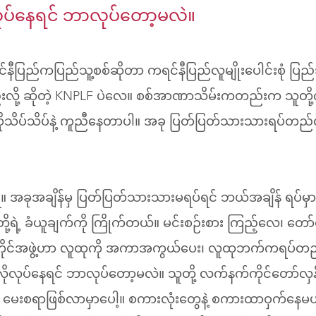
ုလုပ်နေရင် ဘာလုပ်တော့မလဲ။
င်နီပြည်ကပြည်သူ့စစ်ဆိုတာ ကရင်နီပြည်လူမျိုးပေါင်းစုံ ပြည်
လို့ ဆိုတဲ့ KNPLF ပဲလေ။ စစ်အာဏာသိမ်းကတည်းက သူတို့
သိုသိပ်သိပ်နဲ့ ကူညီနေတာပါ။ အခု ပြတ်ပြတ်သားသားရပ်တည
ုးရ။ အခုအချိန်မှ ပြတ်ပြတ်သားသားမရပ်ရင် ဘယ်အချိန် ရပ်မ
၊ သူတို့ရဲ့ ခံယူချက်ကို ကြိုက်တယ်။ မင်းစဉ်းစား ကြည့်လေ၊ တော
ိုင်အဖွဲ့ဟာ လူထုကို အကာအကွယ်ပေး၊ လူထုဘက်ကရပ်တည်ဖိ
ိုလိုလုပ်နေရင် ဘာလုပ်တော့မလဲ။ သူတို့ လက်နက်ကိုင်တော်
ေးစရာဖြစ်လာမှာပေါ့။ စကားလုံးတွေနဲ့ စကားထာဝှက်နေမ