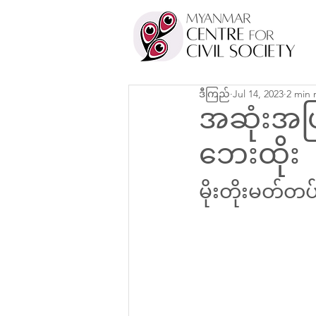
ဒီကြည်
Jul 14, 2023
2 min 
အဆုံးအဖြ
ဘေးထိုး
မိုးတိုးမတ်တပ်