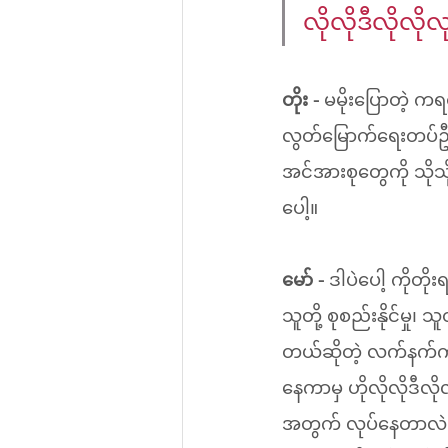
လိုလိုဒီလိုလိ
တိုး - 
မမိုးပြောတဲ့ ကရ
လွတ်မြောက်ရေးတပ်ဦး
အင်အားစုတွေကို သို
ပေါ့။
မော် - 
ဒါပဲပေါ့ ကိုတိ
သူတို့ စုစည်းနိုင်မှု
တယ်ဆိုတဲ့ လက်နက်က
နေကာမှ ဟိုလိုလိုဒီလ
အတွက် လုပ်နေတာလဲ မ