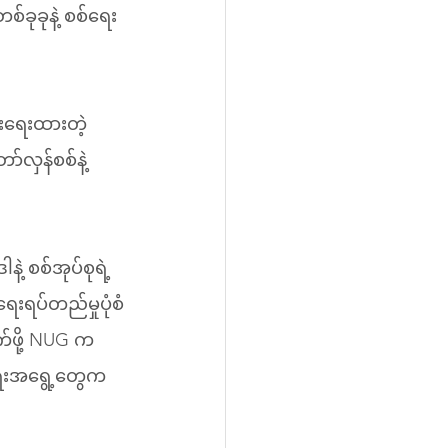
စ်ခုခုနဲ့ စစ်ရေး
င်းရေးထားတဲ့ 
်လှန်စစ်နဲ့
့ စစ်အုပ်စုရဲ့ 
းရပ်တည်မှုပုံစံ
ုက်ဖို့ NUG က 
်ရေးအရွေ့တွေက