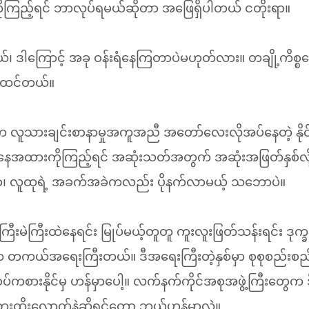
ိုကြည့်ရင် ဘာလုပ်ရမယ်ဆိုတာ အဖြေရှိပါတယ် ငတိုးရာ။
ယ်၊ ဒါကြောင့် အခု ဝန်းရံနေကြတာပဲမဟုတ်လား။ တချို့ကိစ္
ယ်ထင်တယ်။
်ငံက လူသားချင်းစာနာမှုအကူအညီ အတော်လေးလိုအပ်နေတဲ့ နိုင်င
နေအထားကိုကြည့်ရင် အဆုံးသတ်အတွက် အဆုံးအဖြတ်နှစ်လို
လာ၊ လူထုရဲ့ အခက်အခဲကလည်း ပိုနက်လာမယ့် သဘောပဲ။
င်ကြီးမဲကြီးထဲနေရင်း မြုပ်မယ့်တူတူ ကူးလူးဖြတ်သန်းရင်း ဒု
်က တကယ်အရေးကြီးတယ်။ ဒီအရေးကြီးတဲ့နှစ်မှာ စုစုစည်းစည်
ပ်ကစားနိုင်မှ ဟန်မှာပေါ့။ လက်နက်ကိုင်အစုအဖွဲ့ကြီးတွေက 
ေးထိုးလောက်နဲ့ဆိုရင်တော့ ဘယ်ဟန်မှာလဲ။