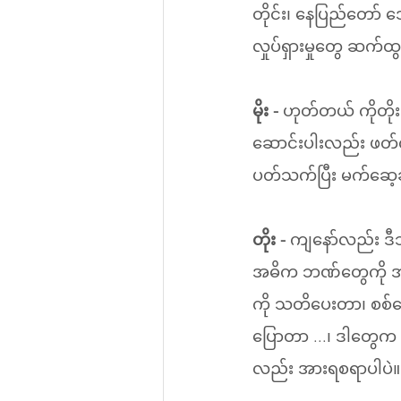
တိုင်း၊ နေပြည်တော် ဒေ
လှုပ်ရှားမှုတွေ ဆက်ထ
မိုး - 
ဟုတ်တယ် ကိုတိုး။ 
ဆောင်းပါးလည်း ဖတ်လိ
ပတ်သက်ပြီး မက်ဆေ့
တိုး - 
ကျနော်လည်း ဒီသု
အဓိက ဘဏ်တွေကို အမေရ
ကို သတိပေးတာ၊ စစ်ရေးပစ
ပြောတာ ...၊ ဒါတွေက န
လည်း အားရစရာပါပဲ။ 