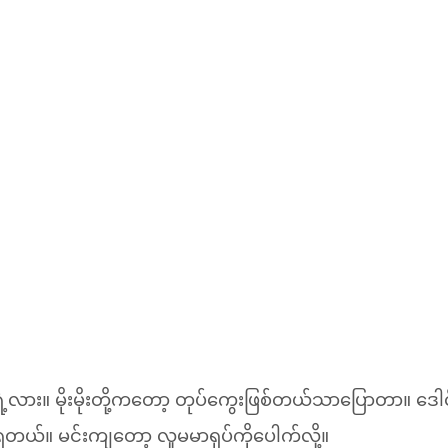
့လား။ မိုးမိုးတို့ကတော့ တုပ်ကွေးဖြစ်တယ်သာပြောတာ။ ဒေါင်
ံရတယ်။ မင်းကျတော့ လူမမာရုပ်ကိုပေါက်လို့။