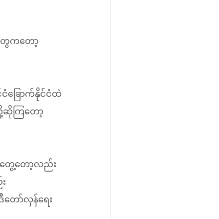
စတွေကတော့ 
ံခြောက်နိုင်ငံထဲ
့ဆိုကြတော့ 
က္ခတွေ့တော့လည်း 
း 
ဒီတော်လှန်ရေး