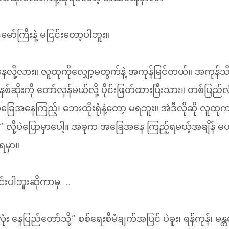
မော်ကြီးနဲ့ မငြင်းတော့ပါဘူး။
နေလို့လား။ လူထုကိုလျှော့မတွက်နဲ့ အကုန်မြင်တယ်။ အကုန
စ်ဆိုးကို တော်လှန်မယ်လို့ ပိုင်းဖြတ်ထားပြီးသား။ တစ်ပြည်လ
အခြေအနေကြည့်၊ ဘေးထိုးရုံနဲ့တော့ မရဘူး။ အဲဒီလိုဆို လူထု
 လို့ပဲပြောမှာပေါ့။ အခုက အခြေအနေ ကြည့်ရမယ့်အချိန် မ
ရမှာ။
်းပါဘူးဆိုကာမှ ...
း နေပြည်တော်သို့” စစ်ရေးစီမံချက်အပြင် ပဲခူး၊ ရန်ကုန်၊ မ