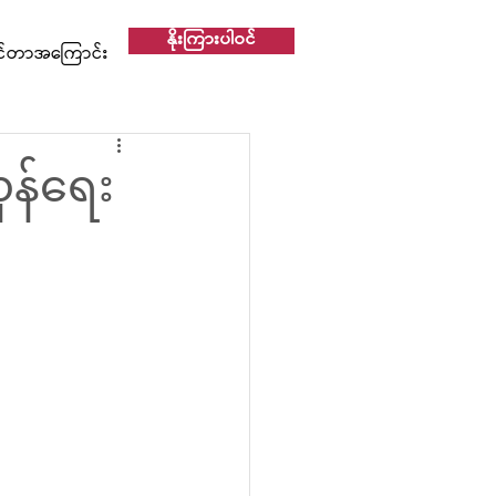
နိုးကြားပါဝင်
င်တာအကြောင်း
ှန်ရေး