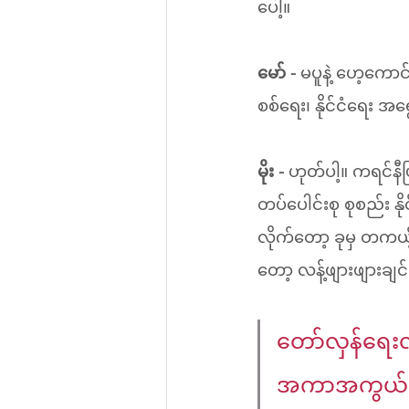
ပေါ့။
မော် - 
မပူနဲ့ ဟေ့ကော
စစ်ရေး၊ နိုင်ငံရေး 
မိုး - 
ဟုတ်ပါ့။ ကရင်နီ
တပ်ပေါင်းစု စုစည်း 
လိုက်တော့ ခုမှ တကယ
တော့ လန့်ဖျားဖျားချင
တော်လှန်ရေးလ
အကာအကွယ်ပေး