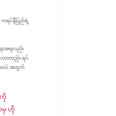
ရင်နီပြည်ရဲ့ 
စ်ရေးအရလည်း 
စ်သားတည်း ရပ်
စီတပ် အတွက်
ို 
ှ ဟို