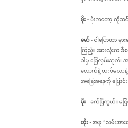
မိုး - 
မိုးကတော့ ကိုထင်
မော် - 
ငါပြောတာ မှား
ကြည့်။ အားလုံးက ဒီစန
ခါမှ ခြေလှမ်းဆုတ်၊ 
လောက်နဲ့ တက်မလာနဲ့”
အခြေအနေကို ပြောင်း
မိုး - 
ခက်ပြီကွယ်။ မငြင
တိုး - 
အခု “လမ်းအားလုံ