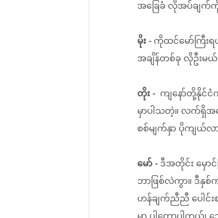
အခြေခံ လိုအပ်ချက်က
မိုး - 
ကိုထင်မော်ကြီးရ
အချိန်တစ်ခု လိုဦးမ
တိုး - 
 ကျနော်တို့နိုင
မှာပါသတဲ့။ လက်ရှိအ
စစ်မျက်နှာ ပိုကျယ်
မော် - 
ဒီအတိုင်း မှော
ဘာဖြစ်လဲကွာ။ ဒီနှစ
ဟန်ချက်ညီညီ ပေါင်းစ
မှာ ပါတော့ပါတယ်၊ ဘ