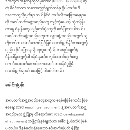
ဒီအတွက် အစ္စတန်ဘူလ်မူဘောင် (Istanbul Principles) ဆို
တဲ့ နိုင်ငံတကာ သဘောတူညီချက်တစ်ခု ရှိပါတယ်။ ဒီ
သဘောတူညီချက်မှာ ဘယ်နိုင်ငံ ဘယ်လိုအခြေအနေမှာမ
ဆို အရပ်ဘက်အဖွဲ့အစည်းတွေ ကျင့်သုံးရမယ့် ဘုံတန်ဖိုး
ထားမှု စံနှုန်းတွေ၊ ချဉ်းကပ်ပုံတွေကို ဖော်ပြထားပါတယ်။ 
အရပ်ဘက်အဖွဲ့အစည်းတွေဟာ လူ့အဖွဲ့အစည်းအတွက် သူ
တို့ဘက်က အောင်အောင်မြင်မြင် ဆောင်ရွက်နိုင်တာတွေကို
ချည်း ထိုင်ပြောနေလို့မရဘူး။ ကိုယ့်အားနည်းချက်နဲ့ 
စိန်ခေါ်မှုတွေကိုပါ ဝန်ခံရမယ်။ လုပ်ဆောင်ချက်တွေ 
ကောင်းသထက်ကောင်းလာအောင် တာဝန်ခံမှုရှိရှိ 
ဆောင်ရွက်ရမယ် စသဖြင့် ပါဝင်ပါတယ်။
ခေါင်းနဲ့ပန်း
အရပ်ဘက်အဖွဲ့အစည်းတွေအတွက် ရေခံမြေခံကောင်း ဖြစ်
စေရေး (CSO enabling environment) နဲ့ အရပ်ဘက်အဖွဲ့
အစည်းများ ဖွံ့ဖြိုးမှု ထိရောက်ရေး (CSO development 
effectiveness) သန္နိဋ္ဌာန်နှစ်ချက်ဟာ ခေါင်းနဲ့ပန်းလိုပဲ ဖြစ်
ပါတယ်။ ဒီနှစ်ခုလုံးရှိနေမှသာ စဉ်ဆက်မပြတ် ဖွံ့ဖြိုး