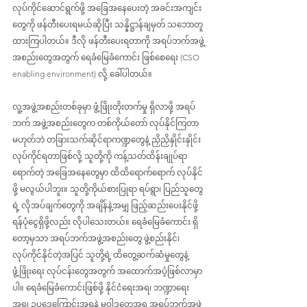
လုပ်ကိုင်ဆောင်ရွက်ဖို့ အခြေအနေပေးတဲ့ အခင်းအကျင်း
တွေကို ဖန်တီးပေးရမယ်ဆိုပြီး သန္နိဋ္ဌာန်ချမှတ် သဘောတူ
ထားကြပါတယ်။ ဒီလို ဖန်တီးပေးရတာကို အရပ်ဘက်အဖွဲ့
အစည်းတွေအတွက် ရေခံမြေခံကောင်း ဖြစ်စေရေး (CSO 
enabling environment) လို့ ခေါ်ပါတယ်။
လူ့အဖွဲ့အစည်းတစ်ခုမှာ ဖွံ့ဖြိုးတိုးတက်မှု ရှိလာဖို့ အရပ်
ဘက် အဖွဲ့အစည်းတွေက တစ်ကိုယ်တော် လုပ်နိုင်ကြတာ
မဟုတ်ဘဲ တခြားသက်ဆိုင်ရာကဏ္ဍတွေနဲ့ ညှိညှိနှိုင်းနှိုင်း 
လုပ်ကိုင်ရတာဖြစ်လို့ သူတို့ကို ကန့်သတ်ထိန်းချုပ်ရာ
ရောက်တဲ့ အခြေအနေတွေမှာ ထိထိရောက်ရောက် လုပ်နိုင်
ဖို့ မလွယ်ပါဘူး။ သူတို့ကိုယ်စားပြုရာ ရပ်ရွာ၊ ပြည်သူတွေ
ရဲ့ လိုအပ်ချက်တွေကို အချိန်နဲ့အမျှ ဖြည့်ဆည်းပေးနိုင်ဖို့ 
ရန်ပုံငွေရှိဖို့လည်း လိုပါသေးတယ်။ ရေခံမြေခံကောင်း ရှိ
တော့မှသာ အရပ်ဘက်အဖွဲ့အစည်းတွေ ဖွဲ့စည်းနိုင်၊ 
လုပ်ကိုင်နိုင်တဲ့အပြင် သူတို့ရဲ့ ထိတွေ့ဆက်ဆံမှုတွေနဲ့ 
ဖွံ့ဖြိုးရေး လုပ်ငန်းတွေအတွက် အထောက်အပံ့ဖြစ်လာမှာ
ပါ။ ရေခံမြေခံကောင်းဖြစ်ဖို့ နိုင်ငံရေးအရ၊ ဘဏ္ဍာရေး
အရ၊ ဥပ‌ဒေကြောင်းအရနဲ့ မူဝါဒတွေအရ အရပ်ဘက်အဖွဲ့