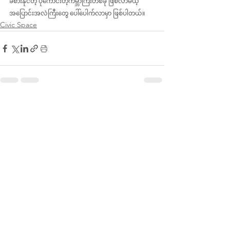
ခံစားနိုင်တဲ့ ပိုကောင်းတဲ့ကမ္ဘာကြီးတစ်ခု ဖြစ်လာမယ့် 
အပြောင်းအလဲကြီးတွေ ပေါ်ပေါက်လာမှာ ဖြစ်ပါတယ်။
Civic Space
See All
Recent Posts