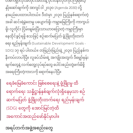
တစ်ကမ္ဘာလုံးအတိုင်းအတာနဲ့ ဝိုင်းဝန်းလုပ်ကိုင်ကြရမယ့် 
နှိုးဆော်ချက်ကို အာဂျင်ဒါ ၂၀၃၀ (Agenda 2030) လို့ 
နာမည်ပေးထားပါတယ်။ ဒီထဲမှာ ၂၀၃၀ ပြည့်နှစ်ရောက်တဲ့
အခါ ဆင်းရဲမွဲတေမှု ပပျောက်ဖို့၊ ကမ္ဘာမြေကြီးကို ကာကွယ်
ဖို့၊ လူတိုင်း ငြိမ်းချမ်းပြီးသာယာဝပြောတဲ့ ကမ္ဘာကြီးမှာ 
နေထိုင်ခွင့်ရဖို့ စသဖြင့် စဉ်ဆက်မပြတ် ဖွံ့ဖြိုးတိုးတက်
ရေး ရည်မှန်းချက် (Sustainable Development Goals - 
SDG) ၁၇ ရပ် ပါတယ်။ တဖြည်းဖြည်းနဲ့ ၂၀၃၀ ပြည့်နှစ်က 
နီးကပ်လာပါပြီ။ လူခပ်သိမ်းရဲ့ အကျိုးအတွက် ဒီမျှော်မှန်း
ချက်တွေနဲ့ လက်တွေ့လုပ်ရပ်တွေ ပေါင်းစည်းတွဲဖက်မိဖို့ 
အရေးကြီးတဲ့ကာလကို ရောက်နေပါပြီ။
ရေခံမြေခံကောင်း ဖြစ်စေရေးနဲ့ ဖွံ့ဖြိုးမှု ထိ
ရောက်ရေး သန္နိဋ္ဌာန်နှစ်ချက်လုံးရှိနေမှသာ စဉ်
ဆက်မပြတ် ဖွံ့ဖြိုးတိုးတက်ရေး ရည်မှန်းချက် 
(SDG) တွေကို အောင်မြင်တဲ့ထိ 
အကောင်အထည်ဖော်နိုင်မှာပါ။ 
အရပ်ဘက်အဖွဲ့အစည်းတွေ