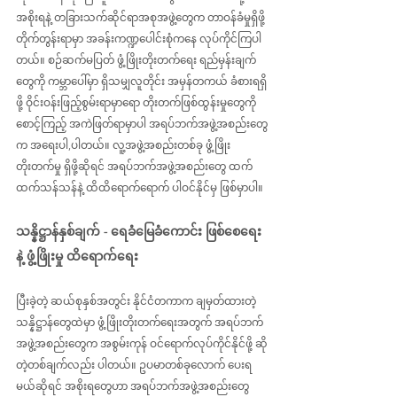
အစိုးရနဲ့ တခြားသက်ဆိုင်ရာအစုအဖွဲ့တွေက တာဝန်ခံမှုရှိဖို့ 
တိုက်တွန်းရာမှာ အခန်းကဏ္ဍပေါင်းစုံကနေ လုပ်ကိုင်ကြပါ
တယ်။ စဉ်ဆက်မပြတ် ဖွံ့ဖြိုးတိုးတက်ရေး ရည်မှန်းချက်
တွေကို ကမ္ဘာပေါ်မှာ ရှိသမျှလူတိုင်း အမှန်တကယ် ခံစားရရှိ
ဖို့ ဝိုင်းဝန်းဖြည့်စွမ်းရာမှာရော တိုးတက်ဖြစ်ထွန်းမှုတွေကို 
စောင့်ကြည့် အကဲဖြတ်ရာမှာပါ အရပ်ဘက်အဖွဲ့အစည်းတွေ
က အရေးပါ,ပါတယ်။ လူ့အဖွဲ့အစည်းတစ်ခု ဖွံ့ဖြိုး
တိုးတက်မှု ရှိဖို့ဆိုရင် အရပ်ဘက်အဖွဲ့အစည်းတွေ ထက်
ထက်သန်သန်နဲ့ ထိထိရောက်ရောက် ပါဝင်နိုင်မှ ဖြစ်မှာပါ။
သန္နိဋ္ဌာန်နှစ်ချက် - ရေခံမြေခံကောင်း ဖြစ်စေရေး
နဲ့ ဖွံ့ဖြိုးမှု ထိရောက်ရေး 
ပြီးခဲ့တဲ့ ဆယ်စုနှစ်အတွင်း နိုင်ငံတကာက ချမှတ်ထားတဲ့ 
သန္နိဋ္ဌာန်တွေထဲမှာ ဖွံ့ဖြိုးတိုးတက်ရေးအတွက် အရပ်ဘက်
အဖွဲ့အစည်းတွေက အစွမ်းကုန် ဝင်ရောက်လုပ်ကိုင်နိုင်ဖို့ ဆို
တဲ့တစ်ချက်လည်း ပါတယ်။ ဥပမာတစ်ခုလောက် ပေးရ
မယ်ဆိုရင် အစိုးရတွေဟာ အရပ်ဘက်အဖွဲ့အစည်းတွေ 