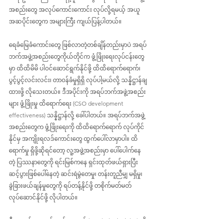
အစည်းတွေ အလုပ်ကောင်းကောင်း လုပ်လို့ရမယ့် အယူ
အဆပိုင်းတွေက အများကြီး ကျယ်ပြန့်ပါတယ်။
ရေခံမြေခံကောင်းတွေ ဖြစ်လာတဲ့တစ်ချိန်တည်းမှာပဲ အရပ်
ဘက်အဖွဲ့အစည်းတွေကိုယ်တိုင်က ဖွံ့ဖြိုးရေးလုပ်ငန်းတွေ
မှာ ထိထိမိမိ ပါဝင်ဆောင်ရွက်နိုင်ဖို့ ထိထိရောက်ရောက်၊ 
ပွင့်ပွင့်လင်းလင်း၊ တာဝန်ခံမှုရှိရှိ လုပ်ပါ့မယ်လို့ သန္နိဋ္ဌာန်ချ
ထားဖို့ လိုသေးတယ်။ ဒီအပိုင်းကို အရပ်ဘက်အဖွဲ့အစည်း
များ ဖွံ့ဖြိုးမှု ထိရောက်ရေး (CSO development 
effectiveness) သန္နိဋ္ဌာန်လို့ ခေါ်ပါတယ်။ အရပ်ဘက်အဖွဲ့
အစည်းတွေက ဖွံ့ဖြိုးရေးကို ထိထိရောက်ရောက် လုပ်ကိုင်
နိုင်မှ အကျိုးရလဒ်ကောင်းတွေ ထွက်ပေါ်လာမှာပါ။ ထိ
ရောက်မှု ရှိဖို့ဆိုရင်တော့ လူ့အဖွဲ့အစည်းမှာ ပေါ်ပေါက်နေ
တဲ့ ပြဿနာတွေကို ရင်းမြစ်ကနေ ရှင်းထုတ်ဖယ်ရှားပြီး 
ဆင့်ပွားဖြစ်ပေါ်နေတဲ့ ဆင်းရဲမွဲတေမှု၊ တန်းတူညီမျှ မရှိမှု၊ 
ခွဲခြားဖယ်ချန်မှုတွေကို ရပ်တန့်နိုင်ဖို့ တစိုက်မတ်မတ် 
လုပ်ဆောင်နိုင်ဖို့ လိုပါတယ်။