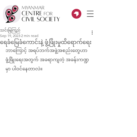
သင်းမြကြည်
Sep 19, 2023
2 min read
ရေခံမြေခံကောင်းနဲ့ ဖွံ့ဖြိုးမှုထိရောက်ရေး
ဘာကြောင့် အရပ်ဘက်အဖွဲ့အစည်းတွေဟာ 
ဖွံ့ဖြိုးရေးအတွက် အခရာကျတဲ့ အခန်းကဏ္ဍ
မှာ ပါဝင်နေတာလဲ။