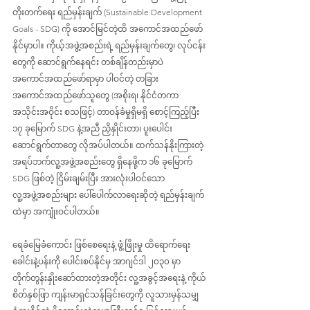
တိုးတက်ရေး ရည်မှန်းချက် (Sustainable Development 
Goals - SDG) ကို အောင်မြင်တဲ့ထိ အကောင်အထည်ဖော်
နိုင်မှာပါ။ ကိုယ့်အဖွဲ့အစည်းရဲ့ ရည်မှန်းချက်တွေ၊ လုပ်ငန်း
တွေကို ဆောင်ရွက်နေရင်း တစ်ချိန်တည်းမှာပဲ 
အကောင်အထည်ဖော်ရာမှာ ပါဝင်တဲ့ တခြား 
အကောင်အထည်ဖော်သူတွေ (အစိုးရ၊ နိုင်ငံတကာ
အသိုင်းအဝိုင်း စသဖြင့်) တာဝန်ခံမှုရှိမရှိ စောင့်ကြည့်ပြီး 
၁၇ ခုမြောက် SDG နဲ့အညီ ညှိနှိုင်းတာ၊ ပူးပေါင်း
ဆောင်ရွက်တာတွေ လိုအပ်ပါတယ်။ ထက်သန်နိုးကြားတဲ့ 
အရပ်ဘက်လူ့အဖွဲ့အစည်းတွေ ရှိနေဖို့က ၁၆ ခုမြောက် 
SDG ဖြစ်တဲ့ ငြိမ်းချမ်းပြီး အားလုံးပါဝင်သော 
လူ့အဖွဲ့အစည်းများ ပေါ်ပေါက်လာရေးဆိုတဲ့ ရည်မှန်းချက်
ထဲမှာ အကျုံးဝင်ပါတယ်။
ရေခံမြေခံကောင်း ဖြစ်စေရေးနဲ့ ဖွံ့ဖြိုးမှု ထိရောက်ရေး 
ခေါင်းနဲ့ပန်းကို ပေါင်းစပ်နိုင်မှ အာဂျင်ဒါ ၂၀၃၀ မှာ 
တိုက်တွန်းနှိုးဆော်ထားတဲ့အတိုင်း လူ့အခွင့်အရေးနဲ့ ကိုယ်
စိတ်နှစ်ဖြာ ကျန်းမာရှင်သန်ခြင်းတွေကို လူသားမှန်သမျှ 