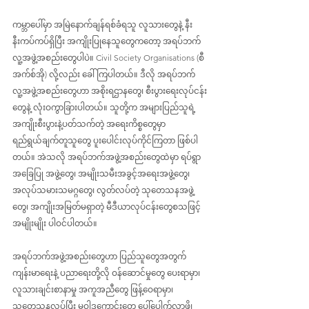
ကမ္ဘာပေါ်မှာ အမြဲနောက်ချန်ရစ်ခံရသူ လူသားတွေနဲ့ နီး
နီးကပ်ကပ်ရှိပြီး အကျိုးပြုနေသူတွေကတော့ အရပ်ဘက်
လူ့အဖွဲ့အစည်းတွေပါပဲ။ Civil Society Organisations (စီ
အက်စ်အို) လို့လည်း ခေါ်ကြပါတယ်။ ဒီလို အရပ်ဘက် 
လူ့အဖွဲ့အစည်းတွေဟာ အစိုးရဌာနတွေ၊ စီးပွားရေးလုပ်ငန်း
တွေနဲ့ လုံးဝကွာခြားပါတယ်။ သူတို့က အများပြည်သူရဲ့ 
အကျိုးစီးပွားနဲ့ပတ်သက်တဲ့ အရေးကိစ္စတွေမှာ 
ရည်ရွယ်ချက်တူသူတွေ ပူးပေါင်းလုပ်ကိုင်ကြတာ ဖြစ်ပါ
တယ်။ အဲသလို အရပ်ဘက်အဖွဲ့အစည်းတွေထဲမှာ ရပ်ရွာ
အခြေပြု အဖွဲ့တွေ၊ အမျိုးသမီးအခွင့်အရေးအဖွဲ့တွေ၊ 
အလုပ်သမားသမဂ္ဂတွေ၊ လွတ်လပ်တဲ့ သုတေသနအဖွဲ့
တွေ၊ အကျိုးအမြတ်မရှာတဲ့ မီဒီယာလုပ်ငန်းတွေစသဖြင့် 
အမျိုးမျိုး ပါဝင်ပါတယ်။ 
အရပ်ဘက်အဖွဲ့အစည်းတွေဟာ ပြည်သူတွေအတွက် 
ကျန်းမာရေးနဲ့ ပညာရေးတို့လို ဝန်ဆောင်မှုတွေ ပေးရာမှာ၊ 
လူသားချင်းစာနာမှု အကူအညီတွေ ဖြန့်ဝေရာမှာ၊ 
သုတေသနလုပ်ပြီး မူဝါဒကောင်းတွေ ပေါ်ပေါက်လာဖို့၊ 