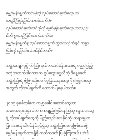
မျှော်မှန်းချက်ကင်းမဲ့တဲ့ လုပ်ဆောင်ချက်တွေဟာ 
အချိန်ဖြုန်းခြင်းသက်သက်ပဲ။
လုပ်ဆောင်ချက်ကင်းမဲ့တဲ့ မျှော်မှန်းချက်တွေဟာလည်း 
စိတ်ကူးယဉ်ခြင်းသက်သက်ပဲ။
မျှော်မှန်းချက်နဲ့ လုပ်ဆောင်ချက် တွဲဖက်လိုက်ရင် ကမ္ဘာ
ကြီးကို ပြောင်းလဲပစ်နိုင်တယ်။
ကမ္ဘာကျော် ပုဂ္ဂိုလ်ကြီး နယ်လ်ဆင်မန်ဒဲလားရဲ့ ပညာပြည့်
ဝတဲ့ အထက်ပါစကားက ရှုပ်ထွေးပွေလီတဲ့ ဒီနေ့ခေတ် 
ကမ္ဘာကြီးရဲ့ ဖွံ့ဖြိုးတိုးတက်မှုပြဿနာတွေကို ဖြေရှင်းရေး
အတွက် လိုအပ်ချက်ကို ထောက်ပြနေပါတယ်။
၂၀၁၅ ခုနှစ်တုန်းက ကမ္ဘာ့ခေါင်းဆောင်တွေဟာ 
အစစအရာရာမှာ ခံဘက်ကချည်းဖြစ်‌နေကြသူ လူသားတွေ
ရဲ့ လိုအပ်ချက်တွေကို ဖြည့်ဆည်းပေးနိုင်တဲ့၊ တရားမျှတ
ပြီး အားလုံးပါဝင်နိုင်ခွင့်ရှိတဲ့ ကမ္ဘာကြီးတစ်ခုဖြစ်လာဖို့ 
မျှော်မှန်းချက်ထားရှိဖို့ ကတိကဝတ် ပြုခဲ့ကြတယ်။ အဲဒီ 