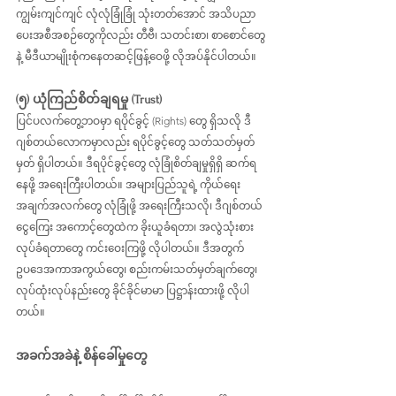
ကျွမ်းကျင်ကျင် လုံလုံခြုံခြုံ သုံးတတ်အောင် အသိပညာ
ပေးအစီအစဉ်တွေကိုလည်း တီဗီ၊ သတင်းစာ၊ စာစောင်တွေ
နဲ့ မီဒီယာမျိုးစုံကနေတဆင့်ဖြန့်ဝေဖို့ လိုအပ်နိုင်ပါတယ်။
(၅) ယုံကြည်စိတ်ချရမှု (Trust)
ပြင်ပလက်တွေ့ဘဝမှာ ရပိုင်ခွင့် (Rights) တွေ ရှိသလို ဒီ
ဂျစ်တယ်လောကမှာလည်း ရပိုင်ခွင့်တွေ သတ်သတ်မှတ်
မှတ် ရှိပါတယ်။ ဒီရပိုင်ခွင့်တွေ လုံခြုံစိတ်ချမှုရှိရှိ ဆက်ရ
နေဖို့ အရေးကြီးပါတယ်။ အများပြည်သူရဲ့ ကိုယ်ရေး
အချက်အလက်တွေ လုံခြုံဖို့ အရေးကြီးသလို၊ ဒီဂျစ်တယ်
ငွေကြေး အကောင့်တွေထဲက ခိုးယူခံရတာ၊ အလွဲသုံးစား 
လုပ်ခံရတာတွေ ကင်းဝေးကြဖို့ လိုပါတယ်။ ဒီအတွက် 
ဥပဒေအကာအကွယ်တွေ၊ စည်းကမ်းသတ်မှတ်ချက်တွေ၊ 
လုပ်ထုံးလုပ်နည်းတွေ ခိုင်ခိုင်မာမာ ပြဋ္ဌာန်းထားဖို့ လိုပါ
တယ်။
အခက်အခဲနဲ့ စိန်ခေါ်မှုတွေ