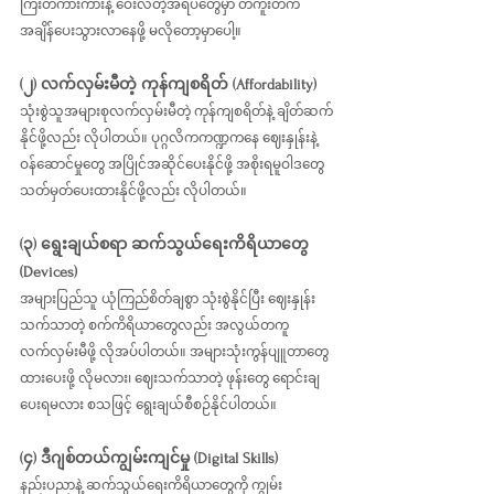
ကြီးတကားကားနဲ့ ဝေးလံတဲ့အရပ်တွေမှာ တကူးတက 
အချိန်ပေးသွားလာနေဖို့ မလိုတော့မှာပေါ့။
(၂) လက်လှမ်းမီတဲ့ ကုန်ကျစရိတ် (Affordability)
သုံးစွဲသူအများစုလက်လှမ်းမီတဲ့ ကုန်ကျစရိတ်နဲ့ ချိတ်ဆက်
နိုင်ဖို့လည်း လိုပါတယ်။ ပုဂ္ဂလိကကဏ္ဍကနေ ဈေးနှုန်းနဲ့ 
ဝန်ဆောင်မှုတွေ အပြိုင်အဆိုင်ပေးနိုင်ဖို့ အစိုးရမူဝါဒတွေ 
သတ်မှတ်ပေးထားနိုင်ဖို့လည်း လိုပါတယ်။
(၃) ရွေးချယ်စရာ ဆက်သွယ်ရေးကိရိယာတွေ 
(Devices)
အများပြည်သူ ယုံကြည်စိတ်ချစွာ သုံးစွဲနိုင်ပြီး ဈေးနှုန်း
သက်သာတဲ့ စက်ကိရိယာတွေလည်း အလွယ်တကူ 
လက်လှမ်းမီဖို့ လိုအပ်ပါတယ်။ အများသုံးကွန်ပျူတာတွေ 
ထားပေးဖို့ လိုမလား၊ ဈေးသက်သာတဲ့ ဖုန်းတွေ ရောင်းချ
ပေးရမလား စသဖြင့် ရွေးချယ်စီစဉ်နိုင်ပါတယ်။
(၄) ဒီဂျစ်တယ်ကျွမ်းကျင်မှု (Digital Skills)
နည်းပညာနဲ့ ဆက်သွယ်ရေးကိရိယာတွေကို ကျွမ်း