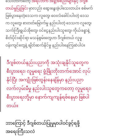
သေးတာကတော့ 
အရပ်ဘက် အဖွဲ့အစည်းများနှင့် ဒီဂျစ်
တယ်မှုပြုခြင်း
 မှာလည်း ဆွေးနွေးခဲ့ပါသေးတယ်။ စစ်မက်
ဖြစ်ပွားနေတဲ့ဒေသက လူတွေ၊ ဝေးလံခေါင်းပါးတဲ့ ဒေသ
က လူတွေ၊ စာတတ်မြောက်မှု နည်းပါးတဲ့ ဒေသက လူတွေ၊ 
သက်ကြီးရွယ်အိုတွေ၊ ဝင်ငွေနည်းပါးသူတွေ၊ ကိုယ်ခန္ဓာနဲ့ 
စိတ်ပိုင်းဆိုင်ရာ မသန်စွမ်းတွေဟာ ဒီဂျစ်တယ် လူမှု
ဝန်းကျင်တွေနဲ့ ချိတ်ဆက်နိုင်မှု နည်းပါးနေကြဆဲပါပဲ။
ဒီဂျစ်တယ်နည်းပညာကို အသုံးချနိုင်သူတွေက 
စီးပွားရေး၊ လူမှုရေး ဖွံ့ဖြိုးတိုးတက်အောင် လုပ်
နိုင်ပြီး အကျိုးဖြစ်ထွန်းနေချိန်မှာ နည်းပညာ
လက်လှမ်းမီမှု နည်းပါးသူတွေကတော့ လူမှုရေး၊ 
စီးပွားရေးတို့မှာ နောက်ကျကျန်ရစ်နေမှာ ဖြစ်ပါ
တယ်။
ဘာကြောင့် ဒီဂျစ်တယ်ပြုမှုမှာပါဝင်ခွင့်ရဖို့ 
အရေးကြီးသလဲ