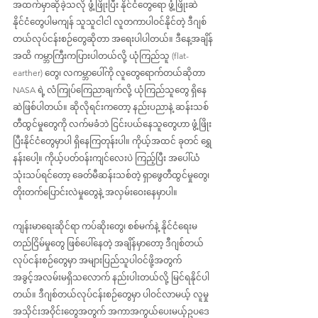
အထက်မှာဆိုခဲ့သလို ဖွံ့ဖြိုးပြီး နိုင်ငံတွေရော ဖွံ့ဖြိုးဆဲ
နိုင်ငံတွေပါမကျန် သူသူငါငါ လူတကာပါဝင်နိုင်တဲ့ ဒီဂျစ်
တယ်လုပ်ငန်းစဉ်တွေဆိုတာ အရေးပါပါတယ်။ ဒီနေ့အချိန်
အထိ ကမ္ဘာကြီးကပြားပါတယ်လို့ ယုံကြည်သူ (flat-
earther) တွေ၊ လကမ္ဘာပေါ်ကို လူတွေရောက်တယ်ဆိုတာ 
NASA ရဲ့ လံကြုပ်ကြေညာချက်လို့ ယုံကြည်သူတွေ ရှိနေ
ဆဲဖြစ်ပါတယ်။ ဆိုလိုရင်းကတော့ နည်းပညာနဲ့ ဆန်းသစ်
တီထွင်မှုတွေကို လက်မခံဘဲ ငြင်းပယ်နေသူတွေဟာ ဖွံ့ဖြိုး
ပြီးနိုင်ငံတွေမှာပါ ရှိနေကြတုန်းပါ။ ကိုယ့်အထင် ခုတင် ရွှေ
နန်းပေါ့။ ကိုယ့်ပတ်ဝန်းကျင်လေးပဲ ကြည့်ပြီး အပေါ်ယံ
သုံးသပ်ရင်တော့ ခေတ်မီဆန်းသစ်တဲ့ ရှာဖွေတီထွင်မှုတွေ၊ 
တိုးတက်ပြောင်းလဲမှုတွေနဲ့ အလှမ်းဝေးနေမှာပါ။
ကျန်းမာရေးဆိုင်ရာ ကပ်ဆိုးတွေ၊ စစ်မက်နဲ့ နိုင်ငံရေးမ
တည်ငြိမ်မှုတွေ ဖြစ်ပေါ်နေတဲ့ အချိန်မှာတော့ ဒီဂျစ်တယ်
လုပ်ငန်းစဉ်တွေမှာ အများပြည်သူပါဝင်ဖို့အတွက် 
အခွင့်အလမ်းမရှိသလောက် နည်းပါးတယ်လို့ မြင်ရနိုင်ပါ
တယ်။ ဒီဂျစ်တယ်လုပ်ငန်းစဉ်တွေမှာ ပါဝင်လာမယ့် လူမှု
အသိုင်းအဝိုင်းတွေအတွက် အကာအကွယ်ပေးမယ့်ဥပဒေ