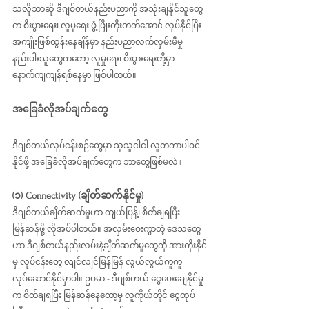
သလိုသာဆို ဒီဂျစ်တယ်နည်းပညာကို အသုံးချနိုင်သူတွေ
က စီးပွားရေး၊ လူမှုရေး ဖွံ့ဖြိုးတိုးတက်အောင် လုပ်နိုင်ပြီး 
အကျိုးဖြစ်ထွန်းနေချိန်မှာ နည်းပညာလက်လှမ်းမီမှု 
နည်းပါးသူတွေကတော့ လူမှုရေး၊ စီးပွားရေးတို့မှာ 
နောက်ကျကျန်ရစ်နေမှာ ဖြစ်ပါတယ်။
အခြေခံလိုအပ်ချက်တွေ
ဒီဂျစ်တယ်လုပ်ငန်းစဉ်တွေမှာ သူသူငါငါ လူတကာပါဝင်
နိုင်ဖို့ အခြေခံလိုအပ်ချက်တွေက ဘာတွေဖြစ်မလဲ။
(၁) Connectivity (ချိတ်ဆက်နိုင်မှု)
ဒီဂျစ်တယ်ချိတ်ဆက်မှုဟာ ကျယ်ပြန့်၊ စိတ်ချရပြီး 
မြန်ဆန်ဖို့ လိုအပ်ပါတယ်။ အလှမ်းဝေးကွာတဲ့ ဒေသတွေ
ဟာ ဒီဂျစ်တယ်နည်းလမ်းနဲ့ချိတ်ဆက်မှုတွေကို အားကိုးနိုင်
မှ လုပ်ငန်းတွေ လျင်လျင်မြန်မြန် လွယ်လွယ်ကူကူ 
လုပ်ဆောင်နိုင်မှာပါ။ ဥပမာ - ဒီဂျစ်တယ် ငွေပေးချေနိုင်မှု
က စိတ်ချရပြီး မြန်ဆန်နေတော့မှ လူကိုယ်တိုင် ငွေထုပ်