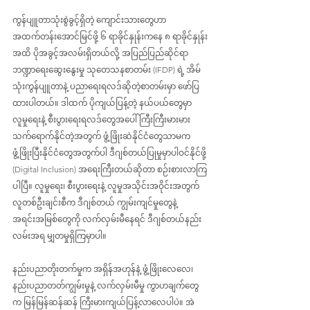
ကွန်ပျူတာသုံးစွဲခွင့်ရှိတဲ့ ကျောင်းသားတွေဟာ 
အထက်တန်းအောင်မြင်ဖို့ ၆ ရာခိုင်နှုန်းကနေ ၈ ရာခိုင်နှုန်း
အထိ ပိုအခွင့်အလမ်းရှိတယ်လို့ အပြည်ပြည်ဆိုင်ရာ 
ဘဏ္ဍာရေးဆွေးနွေးမှု သုတေသနစာတမ်း (IFDP) ရဲ့ အိမ်
သုံးကွန်ပျူတာနဲ့ ပညာရေးရလဒ်ဆိုတဲ့စာတမ်းမှာ ဖော်ပြ
ထားပါတယ်။ ဒါထက် ပိုကျယ်ပြန့်တဲ့ နယ်ပယ်တွေမှာ 
လူမှုရေးနဲ့ စီးပွားရေးရလဒ်တွေအပေါ် ကြီးကြီးမားမား 
သက်ရောက်နိုင်တဲ့အတွက် ဖွံ့ဖြိုးဆဲနိုင်ငံတွေသာမက 
ဖွံ့ဖြိုးပြီးနိုင်ငံတွေအတွက်ပါ ဒီဂျစ်တယ်ပြုမှုမှာပါဝင်နိုင်ဖို့ 
(Digital Inclusion) အရေးကြီးတယ်ဆိုတာ စဉ်းစားလာကြ
ပါပြီ။ လူမှုရေး၊ စီးပွားရေးနဲ့ လူမှုအသိုင်းအဝိုင်းအတွက် 
လူတစ်ဦးချင်းစီက ဒီဂျစ်တယ် ကျွမ်းကျင်မှုတွေနဲ့ 
အရင်းအမြစ်တွေကို လက်လှမ်းမီနေရင် ဒီဂျစ်တယ်နည်း
လမ်းအရ မျှတမှုရှိကြမှာပါ။
နည်းပညာတိုးတက်မှုက အရှိန်အဟုန်နဲ့ ဖွံ့ဖြိုးလေလေ၊ 
နည်းပညာတတ်ကျွမ်းမှုနဲ့ လက်လှမ်းမီမှု ကွာဟချက်တွေ
က မြန်မြန်ဆန်ဆန် ကြီးမားကျယ်ပြန့်လာလေပါပဲ။ အဲ