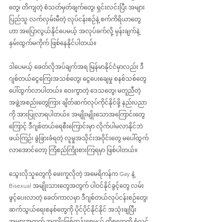
တွေ၊ တိကျတဲ့ စံသတ်မှတ်ချက်တွေ၊ ရှင်းလင်းပြီး အများ
ပြည်သူ လက်လှမ်းမီတဲ့ လုပ်ငန်းစဉ်နဲ့ စက်ကိရိယာတွေ
ဟာ အပြောလွယ်နိုင်ပေမယ့် အလုပ်ခက်လို့ မှန်းချက်နဲ့ 
နှမ်းထွက်မကိုက် ဖြစ်နေနိုင်ပါတယ်။
ဒါပေမယ့် ခေတ်လိုအပ်ချက်အရ မြန်မာနိုင်ငံမှာလည်း ဒီ
ဂျစ်တယ်ငွေကြေးအသစ်တွေ၊ ငွေပေးချေမှု စနစ်သစ်တွေ 
ပေါ်ထွက်လာပါတယ်။ ဝေးကွာတဲ့ ဒေသတွေ၊ မတူညီတဲ့ 
အဖွဲ့အစည်းတွေကြား ချိတ်ဆက်လုပ်ကိုင်နိုင်ဖို့ နည်းပညာ
ကို အားပြုလာရပါတယ်။ အမျိုးမျိုးသောအကြောင်းတွေ
ကြောင့် ဒီဂျစ်တယ်ရေစီးကြောင်းမှာ လိုက်ပါမလာနိုင်ဘဲ 
ဖယ်ကြဉ်၊ ခွဲခြားခံရတဲ့ လူမှုအသိုင်းအဝိုင်းတွေ မပေါ်ထွက်
လာအောင်တော့ ကြံစည်ကြိုးစားကြရမှာ ဖြစ်ပါတယ်။
သွေးလိုသူတွေကို ဖေးကူလိုတဲ့ အမေရိကန်က Gay နဲ့ 
Bisexual အမျိုးသားတွေအတွက် ပါဝင်နိုင်ခွင့်တွေ လမ်း
ဖွင့်ပေးလာတဲ့ ခေတ်ကာလမှာ ဒီဂျစ်တယ်လုပ်ငန်းစဉ်တွေ၊ 
ဆက်သွယ်ရေးစနစ်တွေကို ပိုင်ပိုင်နိုင်နိုင် အသုံးချပြီး 
အများအတွက် အကျိုးဖြစ်ထွန်းစေမယ့် ကိစ္စတွေကို စုံလင်