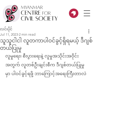
လင်းပိုင်
Jul 11, 2023
2 min read
သူသူငါငါ လူတကာပါဝင်ခွင့်ရှိရမယ့် ဒီဂျစ်
တယ်ပြုမှု
လူမှုရေး၊ စီးပွားရေးနဲ့ လူမှုအသိုင်းအဝိုင်း
အတွက် လူတစ်ဦးချင်းစီက ဒီဂျစ်တယ်ပြုမှု
မှာ ပါဝင်ခွင့်ရဖို့ ဘာကြောင့်အရေးကြီးတာလဲ