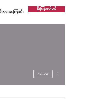
နိုးကြားပါဝင်
င်တာအကြောင်း
More actions
Follow