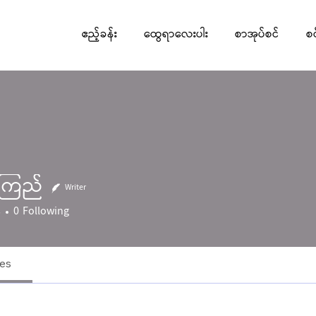
ဧည့်ခန်း
ထွေရာလေးပါး
စာအုပ်စင်
စ
ြကြည်
Writer
s
0
Following
les