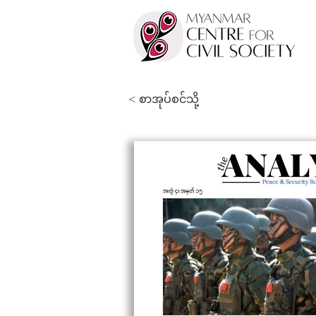
< စာအုပ်စင်သို့