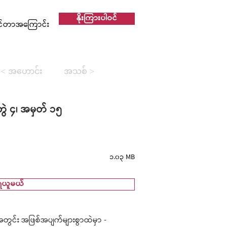
နိုးကြားပါဝင်
င်တာအကြောင်း
< အဟောင်း
အသစ် >
ွဲ ၄၊ အမှတ် ၁၅
၁.၀၃ MB
ရယူမယ်
တွင်း အဖြစ်အပျက်များစွာထဲမှာ -