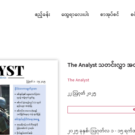
ဧည့်ခန်း
ထွေရာလေးပါး
စာအုပ်စင်
စ
The Analyst သတင်းလွှာ အတ
The Analyst
၂၂ သြဂုတ် ၂၀၂၅
၂၀၂၅ ခုနှစ်၊ သြဂုတ်လ ၁ - ၁၅ ရက်အ