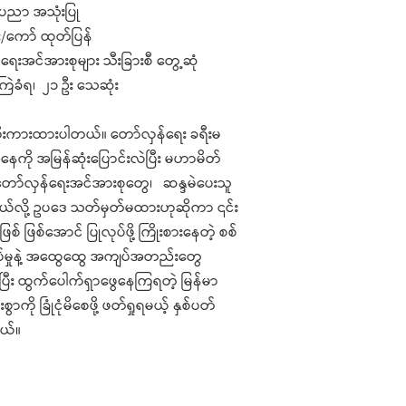
းပညာ အသုံးပြု
ေး/ကော် ထုတ်ပြန်
ှန်ရေးအင်အားစုများ သီးခြားစီ တွေ့ဆုံ
ံးကြဲခံရ၊ ၂၁ ဦး သေဆုံး
 ကိုးကားထားပါတယ်။ တော်လှန်ရေး ခရီးမ
ေကို အမြန်ဆုံးပြောင်းလဲပြီး မဟာမိတ်
တဲ့ တော်လှန်ရေးအင်အားစုတွေ၊ ဆန္ဒမဲပေးသူ
င်မယ်လို့ ဥပဒေ သတ်မှတ်မထားဟုဆိုကာ ၎င်း
် ဖြစ်အောင် ပြုလုပ်ဖို့ ကြိုးစားနေတဲ့ စစ်
နှိပ်မှုနဲ့ အထွေထွေ အကျပ်အတည်းတွေ
င်ပြီး ထွက်ပေါက်ရှာဖွေနေကြရတဲ့ မြန်မာ
ို ခြုံငုံမိစေဖို့ ဖတ်ရှုရမယ့် နှစ်ပတ်
တယ်။