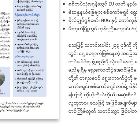
စစ်တပ်သုံးဒရုန်းတွင် EU ထုတ် နည်
မဲဆန္ဒနယ်မြေများ စစ်ကော်မရှင် ရွ
ဗိုလ်ချုပ်ဂွန်မော်၊ NUG နှင့် တော်လ
မိုးကုတ်မြို့တွင် ဘုန်းကြီးကျောင်း ဗု
စသဖြင့် သတင်းပေါင်း ၂၃၃ ပုဒ်ကို
တွင်၊ ရှေ့မရောက်ဖြစ်နေတဲ့ အခြေအန
တပ်ပေါင်းစု ဖွဲ့စည်းဖို့ လိုအပ်နေ
မည်မျှရှိမှ ရွေးကောက်ပွဲအောင်မြ
တို့၏ တရားမဝင် ရွေးကောက်ပွဲကို မဖြစ
ကော်မရှင်၊ စစ်ကော်မရှင်တပ်ရဲ့ ဖိ
ကြောင့် ကိုယ့်ကိုယ်ကိုယ် အဆုံးစီရ
လူထုဘဝ။ စသဖြင့် အဖြစ်အပျက်များစွာက
တစ်ကြိမ်ထုတ် သတင်းလွှာ ဖြစ်ပါ