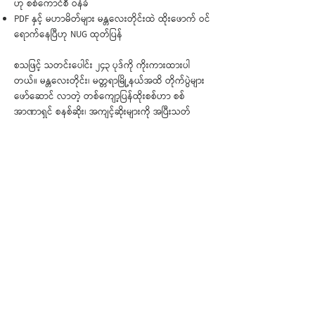
ဟု စစ်ကောင်စီ ဝန်ခံ
PDF နှင့် မဟာမိတ်များ မန္တလေးတိုင်းထဲ ထိုးဖောက် ဝင်
ရောက်နေပြီဟု NUG ထုတ်ပြန်
စသဖြင့် သတင်းပေါင်း ၂၄၃ ပုဒ်ကို ကိုးကားထားပါ
တယ်။ မန္တလေးတိုင်း၊ မတ္တရာမြို့နယ်အထိ တိုက်ပွဲများ
ဖော်ဆောင် လာတဲ့ တစ်ကျော့ပြန်ထိုးစစ်ဟာ စစ်
အာဏာရှင် စနစ်ဆိုး၊ အကျင့်ဆိုးများကို အပြီးသတ်
ဖယ်ရှားမည့် လှိုင်းလုံးကြီး ဖြစ်လာနိုင်မလား၊ မြန်မာ
စစ်တပ်အပေါ် ချမှတ်ထားတဲ့ ပိတ်ဆို့အရေးယူမှုတွေကို
ပိုတင်းကျပ်ပေးမယ့် BRAVE Burma Act ဥပဒေသစ်
အတည်ပြုဖို့ ကြိုးစားနေတဲ့ အမေရိကန်၊ မြန်မာနိုင်ငံ
ဒေသအနှံ့အပြားမှာ စစ်ကောင်စီကို ပတ္တနိက္ကုဇ္ဇန ကံ
ဆောင် သပိတ်မှောက်နေကြတဲ့ သံဃာတော်များ၊ စ
သဖြင့် ခြုံငုံမိစေဖို့ ဖတ်ရှုရမယ့် နှစ်ပတ် တစ်ကြိမ်ထုတ်
သတင်းလွှာ ဖြစ်ပါတယ်။
< အဟောင်း
အသစ် >