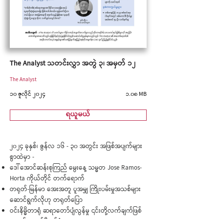
The Analyst သတင်းလွှာ အတွဲ ၃၊ အမှတ် ၁၂
The Analyst
၁၀ ဇူလိုင် ၂၀၂၄
၁.၀၈ MB
ရယူမယ်
၂၀၂၄ ခုနှစ်၊ ဇွန်လ ၁၆ - ၃၀ အတွင်း အဖြစ်အပျက်များ
စွာထဲမှာ -
ဒေါ်အောင်ဆန်းစုကြည် မွေးနေ့ သမ္မတ Jose Ramos-
Horta ကိုယ်တိုင် တက်ရောက်
တရုတ်-မြန်မာ အေးအတူ ပူအမျှ ကြိုးပမ်းမှုအသစ်များ
ဆောင်ရွက်လိုဟု တရုတ်ပြော
ဝင်းနိမ္မိတာရုံ ဆရာတော်ပျံလွန်မှု ၎င်းတို့လက်ချက်ဖြစ်