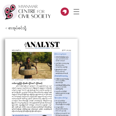
< စာအုပ်စင်သို့