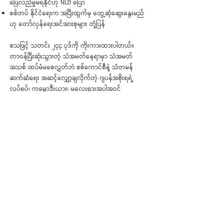
ပြေလည်မှုမရနိုင်ဟု NLD ပြော
စစ်တပ် နိုင်ငံရေးက အပြီးထွက်မှ တွေ့ဆုံဆွေးနွေးမည်
ဟု တော်လှန်ရေးအင်အားစုများ တုံ့ပြန်
စသဖြင့် သတင်း ၂၄၄ ပုဒ်ကို ကိုးကားထားပါတယ်။
တာဝန်ပြီးဆုံးသွားတဲ့ သံအမတ်နေရာမှာ သံအမတ်
အသစ် ထပ်မံမစေလွှတ်ဘဲ စစ်ကောင်စီနဲ့ သံတမန်
ဆက်ဆံရေး အဆင့်လျှော့ချလိုက်တဲ့ ဂျပန်အစိုးရရဲ့
လုပ်ရပ်၊ ကမ္ဘောဒီးယား၊ မလေးရှားအပါအဝင်
နိုင်ငံတကာရဲ့ ကုလစင်မြင့်ထက်က မြန်မာ့အရေး
ပြောဆို ဆွေးနွေးမှုတွေ တကယ် အလုပ်ဖြစ်နိုင်ပါ့မလား၊
NUG နဲ့ စစ်ရေး၊ နိုင်ငံရေး ပူးပေါင်းဆောင်ရွက်မှု လုံးဝ
ပြုလုပ်မှာမဟုတ်ဘူးလို့ ဆိုလာတဲ့ MNDAA
ကြေညာချက်ဟာ မြန်မာ့အရေးမှာ တရုတ်ရဲ့
ပြောင်ပြောင်တင်းတင်း စွက်ဖက်မှုကို မီးမောင်း ထိုးပြ
လိုက်တာလား၊ စသဖြင့် ခြုံငုံမိစေဖို့ ဖတ်ရှုရမယ့် နှစ်
ပတ် တစ်ကြိမ်ထုတ် သတင်းလွှာ ဖြစ်ပါတယ်။
< အဟောင်း
အသစ် >