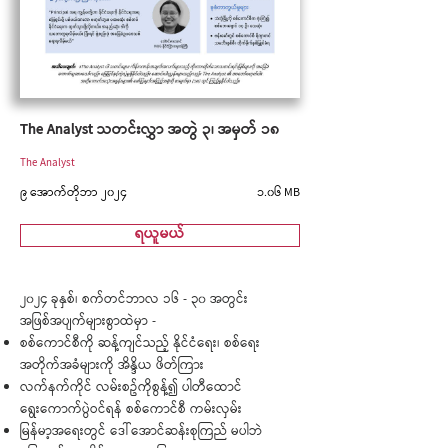
The Analyst သတင်းလွှာ အတွဲ ၃၊ အမှတ် ၁၈
The Analyst
၉ အောက်တိုဘာ ၂၀၂၄
၁.၀၆ MB
ရယူမယ်
၂၀၂၄ ခုနှစ်၊ စက်တင်ဘာလ ၁၆ - ၃၀ အတွင်း
အဖြစ်အပျက်များစွာထဲမှာ -
စစ်ကောင်စီကို ဆန့်ကျင်သည့် နိုင်ငံရေး၊ စစ်ရေး
အတိုက်အခံများကို အိန္ဒိယ ဖိတ်ကြား
လက်နက်ကိုင် လမ်းစဥ်ကိုစွန့်၍ ပါတီထောင်
ရွေးကောက်ပွဲဝင်ရန် စစ်ကောင်စီ ကမ်းလှမ်း
မြန်မာ့အရေးတွင် ဒေါ်အောင်ဆန်းစုကြည် မပါဘဲ