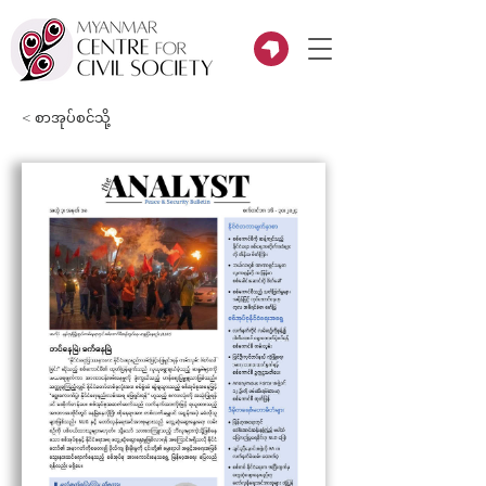
< စာအုပ်စင်သို့