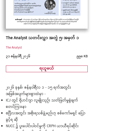
The Analyst သတင်းလွှာ အတွဲ ၅၊ အမှတ် ၁
The Analyst
၃၁ ဇန်နဝါရီ ၂၀၂၆
၉၉၈ KB
ရယူမယ်
၂၀၂၆ ခုနှစ်၊ ဇန်နဝါရီလ ၁ - ၁၅ ရက်အတွင်း
အဖြစ်အပျက်များစွာထဲမှာ -
ICJ တွင် ရိုဟင်ဂျာ လူမျိုးသုဉ်း သတ်ဖြတ်မှုစွဲချက်
စတင်ကြားနာ
ဧပြီလအတွင်း အစိုးရသစ်ဖွဲ့မည်ဟု စစ်ကော်မရှင် ပြော
ခွင့်ရ ဆို
NUCC ၌ ပူးပေါင်းပါဝင်မှုကို CRPH ယာယီရပ်ဆိုင်း