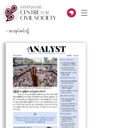
< စာအုပ်စင်သို့