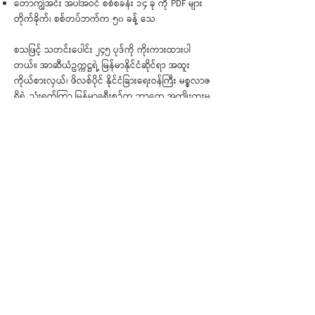
တောကျွဲအင်း အပါအဝင် စစ်စခန်း ၁၄ ခု ကို PDF များ
တိုက်ခိုက်၊ စစ်တပ်ဘက်က ၅၀ ခန့် သေ
စသဖြင့် သတင်းပေါင်း ၂၄၅ ပုဒ်ကို ကိုးကားထားပါ
တယ်။ အာဆီယံဥက္ကဋ္ဌရဲ့ မြန်မာနိုင်ငံဆိုင်ရာ အထူး
ကိုယ်စားလှယ်၊ ဖိလစ်ပိုင် နိုင်ငံခြားရေးဝန်ကြီး မစ္စလာဇ
ရိုရဲ့ သုံးရက်ကြာ မြန်မာခရီးစဉ်က ဘာတွေ အကျိုးထူးမ
လဲ၊ ရွေးကောက်ပွဲ အလွန်မှာ စစ်တပ်က KIA၊ AA နဲ့
တိုင်းရင်းသား လက်နက်ကိုင်အဖွဲ့တွေကို အပစ်ရပ်ရေး
ကြိုးပမ်းလာနိုင်မလား၊ ပုလဲနယ်မှာ နှစ်ဖက်တင်းမာမှု
တိုးလာတဲ့ NUG နဲ့ BNRA တို့ အကြားက ပဋိပက္ခတွေကို
ဘယ်လိုဖြေရှင်းကြမလဲ။ အဖြစ်အပျက်များစွာကို ခြုံငုံမိ
စေဖို့ ဖတ်ရှုရမယ့် နှစ်ပတ် တစ်ကြိမ်ထုတ် သတင်းလွှာ
ဖြစ်ပါတယ်။
< အဟောင်း
အသစ် >
ကိုယ်ရေးအချက်အလက်မူဝါဒ