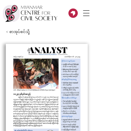
< စာအုပ်စင်သို့