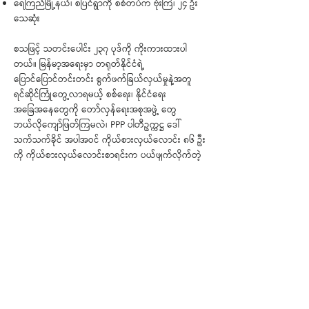
ရေကြည်မြို့နယ်၊ စပြင်ရွာကို စစ်တပ်က ဗုံးကြဲ၊ ၂၄ ဦး
သေဆုံး
စသဖြင့် သတင်းပေါင်း ၂၃၇ ပုဒ်ကို ကိုးကားထားပါ
တယ်။ မြန်မာ့အရေးမှာ တရုတ်နိုင်ငံရဲ့
ပြောင်ပြောင်တင်းတင်း စွက်ဖက်ခြယ်လှယ်မှုနဲ့အတူ
ရင်ဆိုင်ကြုံတွေ့လာရမယ့် စစ်ရေး၊ နိုင်ငံရေး
အခြေအနေတွေကို တော်လှန်ရေးအစုအဖွဲ့ တွေ
ဘယ်လိုကျော်ဖြတ်ကြမလဲ၊ PPP ပါတီဥက္ကဋ္ဌ ဒေါ်
သက်သက်ခိုင် အပါအဝင် ကိုယ်စားလှယ်လောင်း ၈၆ ဦး
ကို ကိုယ်စားလှယ်လောင်းစာရင်းက ပယ်ဖျက်လိုက်တဲ့
စစ်ကော်မရှင် သြဇာခံ ရွေးကောက်ပွဲကော်မရှင်၊
တိုင်းရင်းသား လက်နက်ကိုင်တပ်ဖွဲ့တွေနဲ့ ပြည်သူ့
ကာကွယ်ရေးတပ်မတော် (PDF) အကြား တော်လှန်ရေး
တပ်ပေါင်းစုတစ်ရပ် ပေါ်ပေါက်လာမယ်လို့ ထုတ်ဖော်
ပြောဆိုလိုက်တဲ့ ကရင်အမျိုးသားလွတ်မြောက်ရေး
တပ်မတော် (KNLA) ဒုတိယ စစ်ဦးစီးချုပ်
ဒုဗိုလ်ချုပ်ကြီး ဘောကျော်ဟဲ၊ စသဖြင့် အဖြစ်အပျက်
များစွာကို ခြုံငုံမိစေဖို့ ဖတ်ရှုရမယ့် နှစ်ပတ် တစ်ကြိမ်
ထုတ် သတင်းလွှာ ဖြစ်ပါတယ်။