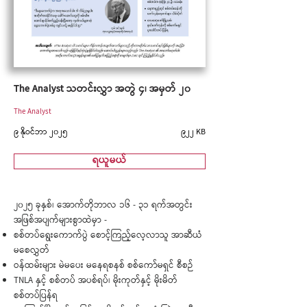
The Analyst သတင်းလွှာ အတွဲ ၄၊ အမှတ် ၂၀
The Analyst
၉ နိုဝင်ဘာ ၂၀၂၅
၉၂၂ KB
ရယူမယ်
၂၀၂၅ ခုနှစ်၊ အောက်တိုဘာလ ၁၆ - ၃၁ ရက်အတွင်း
အဖြစ်အပျက်များစွာထဲမှာ -
စစ်တပ်ရွေးကောက်ပွဲ စောင့်ကြည့်လေ့လာသူ အာဆီယံ
မစေလွှတ်
ဝန်ထမ်းများ မဲမပေး မနေရစနစ် စစ်ကော်မရှင် စီစဉ်
TNLA နှင့် စစ်တပ် အပစ်ရပ်၊ မိုးကုတ်နှင့် မိုးမိတ်
စစ်တပ်ပြန်ရ