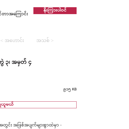
နိုးကြားပါဝင်
င်တာအကြောင်း
< အဟောင်း
အသစ် >
ွဲ ၃၊ အမှတ် ၄
၉၁၅ KB
ရယူမယ်
 အတွင်း အဖြစ်အပျက်များစွာထဲမှာ -