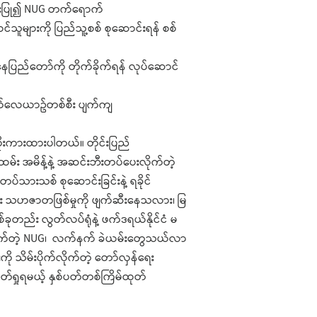
စားပြု၍ NUG တက်ရောက်
ဝင်သူများကို ပြည်သူ့စစ် စုဆောင်းရန် စစ်
ေပြည်တော်ကို တိုက်ခိုက်ရန် လုပ်ဆောင်
ိုက်လေယာဥ်တစ်စီး ပျက်ကျ
ကိုးကားထားပါတယ်။ တိုင်းပြည်
ထမ်း အမိန့်နဲ့ အဆင်းဘီးတပ်ပေးလိုက်တဲ့
တပ်သားသစ် စုဆောင်းခြင်းနဲ့ ရခိုင်
း သဟဇာတဖြစ်မှုကို ဖျက်ဆီးနေသလား၊ မြ
ခုတည်း လွတ်လပ်ရုံနဲ့ ဖက်ဒရယ်နိုင်ငံ မ
ိုက်တဲ့ NUG၊ လက်နက် ခဲယမ်းတွေသယ်လာ
ကို သိမ်းပိုက်လိုက်တဲ့ တော်လှန်ရေး
ု့ ဖတ်ရှုရမယ့် နှစ်ပတ်တစ်ကြိမ်ထုတ်