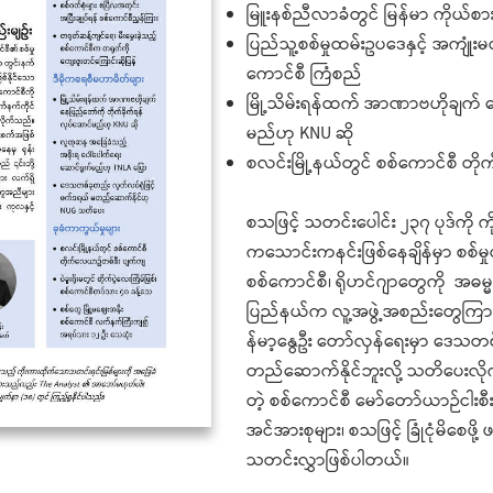
မြူးနစ်ညီလာခံတွင် မြန်မာ ကိုယ်
ပြည်သူ့စစ်မှုထမ်းဥပဒေနှင့် အကျုံးမ
ကောင်စီ ကြံစည်
မြို့သိမ်းရန်ထက် အာဏာဗဟိုချက် န
မည်ဟု KNU ဆို
စလင်းမြို့နယ်တွင် စစ်ကောင်စီ တ
စသဖြင့် သတင်းပေါင်း ၂၃၇ ပုဒ်ကို 
ကသောင်းကနင်းဖြစ်နေချိန်မှာ စစ်မှု
စစ်ကောင်စီ၊ ရိုဟင်ဂျာတွေကို အဓမ္မ
ပြည်နယ်က လူ့အဖွဲ့အစည်းတွေကြာ
န်မာ့နွေဦး တော်လှန်ရေးမှာ ဒေသတစ်
တည်ဆောက်နိုင်ဘူးလို့ သတိပေးလ
တဲ့ စစ်ကောင်စီ မော်တော်ယာဉ်ငါးစီး
အင်အားစုများ၊ စသဖြင့် ခြုံငုံမိစေဖိ
သတင်းလွှာဖြစ်ပါတယ်။