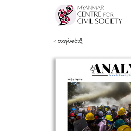
< စာအုပ်စင်သို့