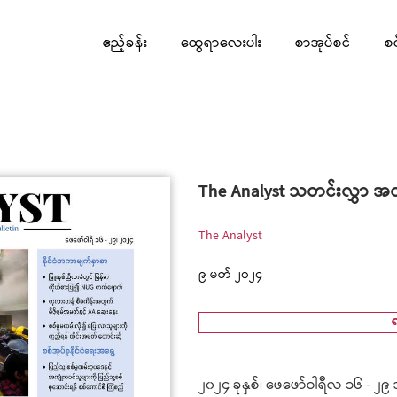
ဧည့်ခန်း
ထွေရာလေးပါး
စာအုပ်စင်
စ
The Analyst သတင်းလွှာ အတ
The Analyst
၉ မတ် ၂၀၂၄
၂၀၂၄ ခုနှစ်၊ ဖေဖော်ဝါရီလ ၁၆ - ၂၉