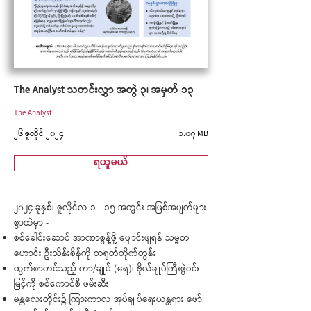
The Analyst သတင်းလွှာ အတွဲ ၃၊ အမှတ် ၁၃
The Analyst
၂၆ ဇူလိုင် ၂၀၂၄
၁.၀၇ MB
ရယူမယ်
၂၀၂၄ ခုနှစ်၊ ဇူလိုင်လ ၁ - ၁၅ အတွင်း အဖြစ်အပျက်များ
စွာထဲမှာ -
စစ်ခေါင်းဆောင် အာဏာစွန့်ဖို့ ဖျောင်းဖျရန် သမ္မတ
ဟောင်း ဦးသိန်းစိန်ကို တရုတ်တိုက်တွန်း
ထွက်စာတင်သည့် ကာ/ချုပ် (ရေ)၊ ဗိုလ်ချုပ်ကြီးဇွဲဝင်း
မြင့်ကို စစ်ကောင်စီ ဖမ်းဆီး
မန္တလေးတိုင်း၌ ကြားကာလ အုပ်ချုပ်ရေးယန္တရား ဖော်