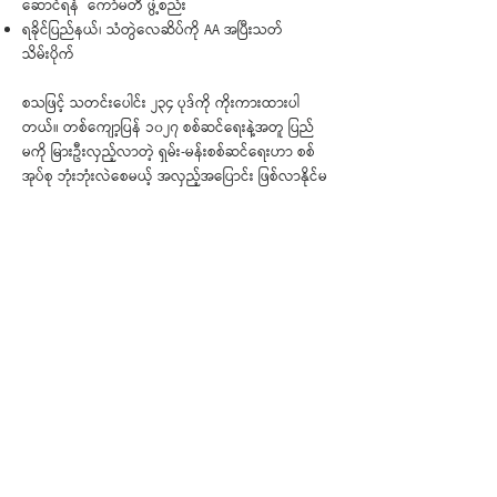
ဆောင်ရန် ကော်မတီ ဖွဲ့စည်း
ရခိုင်ပြည်နယ်၊ သံတွဲလေဆိပ်ကို AA အပြီးသတ်
သိမ်းပိုက်
စသဖြင့် သတင်းပေါင်း ၂၃၄ ပုဒ်ကို ကိုးကားထားပါ
တယ်။ တစ်ကျော့ပြန် ၁၀၂၇ စစ်ဆင်‌ရေးနဲ့အတူ ပြည်
မကို မြားဦးလှည့်လာတဲ့ ရှမ်း-မန်းစစ်ဆင်ရေးဟာ စစ်
အုပ်စု ဘုံးဘုံးလဲစေမယ့် အလှည့်အပြောင်း ဖြစ်လာနိုင်မ
လား၊ စစ်ခေါင်းဆောင် မင်းအောင်လှိုင်ရဲ့ နေရာမှာ လူ
လဲကစားဖို့ ထုတ်ဖော်ပြောဆိုကြောင်း သတင်းတွေ
ထွက်ပေါ်နေတဲ့ တရုတ်ရဲ့ ခြေလှမ်းတွေက ဘယ်ကို ရွှေ့
လေမလဲ၊ ရွှေ၊ ဆန်၊ ဘဏ် နယ်ပယ်အလိုက် တာဝန်ရှိသူ
တွေကို ဖမ်းဆီးပြီး လက်ရှိအကျပ်အတည်းကို
ကျော်လွှားနိုင်မယ်လို့ ယူဆထားပုံရတဲ့ စစ်ကောင်စီ၊ စ
သဖြင့် ခြုံငုံမိစေဖို့ ဖတ်ရှုရမယ့် နှစ်ပတ် တစ်ကြိမ်ထုတ်
သတင်းလွှာ ဖြစ်ပါတယ်။
< အဟောင်း
အသစ် >