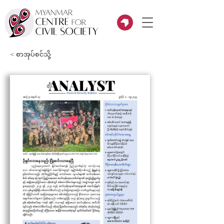
< စာအုပ်စင်သို့