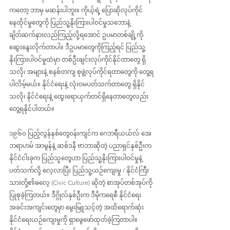
ကတော့ ဘာမှ မဆန်းပါဘူး။ ကိုယ့်ရဲ့ ပြောဆိုလုပ်ကိုင် 
နေထိုင်မှုတွေကို ပြည်သူ့နိုးကြားပါဝင်မှုသဘောနဲ့ 
ချိတ်ဆက်နားလည်ကြည့်လို့ရအောင် ဥပမာတစ်ချို့ကို 
ဆွေးနွေးလိုက်တာပါ။ ဒီဥပမာတွေကိုကြည့်ရင် ပြည်သူ့
နိုးကြားပါဝင်မှုထဲမှာ တစ်ဦးချင်းလုပ်ကိုင်နိုင်တာတွေ ရှိ
သလို၊ အများနဲ့ စနစ်တကျ စုဖွဲ့လုပ်ကိုင်ရတာတွေကို တွေ့ရ
ပါလိမ့်မယ်။ နိုင်ငံရေးနဲ့ လုံးဝမပတ်သက်တာတွေ ရှိနိုင်
သလို၊ နိုင်ငံရေးနဲ့ ထွေးရောယှက်တင်ရှိနေတာတွေလည်း 
တွေ့ရနိုင်ပါတယ်။
၁၉၆၀ ပြည့်လွန်နှစ်တွေဝန်းကျင်က ဂေဘရီယယ်လ် အေ
ဘရာဟမ် အာမွန်နဲ့ ဆစ်ဒနီ ဗာဘာဆိုတဲ့ ပညာရှင်နှစ်ဦးက 
နိုင်ငံငါးခုက ပြည်သူတွေဟာ ပြည်သူ့နိုးကြားပါဝင်မှုနဲ့
ပတ်သက်လို့ လေ့လာပြီး ပြည်သူ့ယဉ်ကျေးမှု / နိုင်ငံကြီး
သားတို့၏ဓလေ့ (Civic Culture) ဆိုတဲ့ စာအုပ်တစ်အုပ်ကို 
ပြုစုခဲ့ကြတယ်။ ဒီဂ္ဂိုလ်နှစ်ဦးက ဒီမိုကရေစီ နိုင်ငံရေး 
အခင်းအကျင်းတွေမှာ မွေးမြူသင့်တဲ့ အထိရောက်ဆုံး 
နိုင်ငံရေးယဉ်ကျေးမှုကို ရှာဖွေဖော်ထုတ်ခဲ့ကြတာပါ။ 