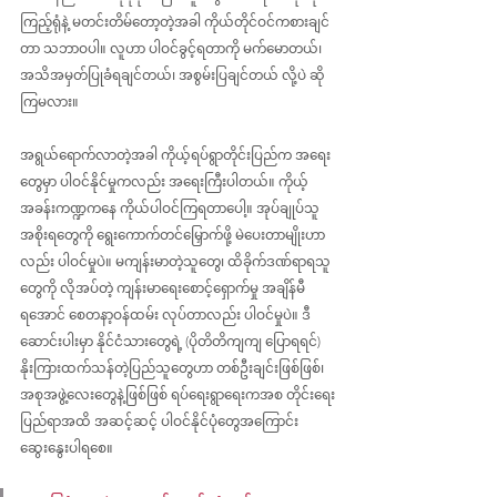
ကြည့်ရုံနဲ့ မတင်းတိမ်တော့တဲ့အခါ ကိုယ်တိုင်ဝင်ကစားချင်
တာ သဘာဝပါ။ လူဟာ ပါဝင်ခွင့်ရတာကို မက်မောတယ်၊ 
အသိအမှတ်ပြုခံရချင်တယ်၊ အစွမ်းပြချင်တယ် လို့ပဲ ဆို
ကြမလား။
အရွယ်ရောက်လာတဲ့အခါ ကိုယ့်ရပ်ရွာတိုင်းပြည်က အရေး
တွေမှာ ပါဝင်နိုင်မှုကလည်း အရေးကြီးပါတယ်။ ကိုယ့်
အခန်းကဏ္ဍကနေ ကိုယ်ပါဝင်ကြရတာပေါ့။ အုပ်ချုပ်သူ
အစိုးရတွေကို ရွေးကောက်တင်မြှောက်ဖို့ မဲပေးတာမျိုးဟာ
လည်း ပါဝင်မှုပဲ။ မကျန်းမာတဲ့သူတွေ၊ ထိခိုက်ဒဏ်ရာရသူ
တွေကို လိုအပ်တဲ့ ကျန်းမာရေးစောင့်ရှောက်မှု အချိန်မီ
ရအောင် စေတနာ့ဝန်ထမ်း လုပ်တာလည်း ပါဝင်မှုပဲ။ ဒီ
ဆောင်းပါးမှာ နိုင်ငံသားတွေရဲ့ (ပိုတိတိကျကျ ပြောရရင်) 
နိုးကြားထက်သန်တဲ့ပြည်သူတွေဟာ တစ်ဦးချင်းဖြစ်ဖြစ်၊ 
အစုအဖွဲ့လေးတွေနဲ့ဖြစ်ဖြစ် ရပ်ရေးရွာရေးကအစ တိုင်းရေး
ပြည်ရာအထိ အဆင့်ဆင့် ပါဝင်နိုင်ပုံတွေအကြောင်း 
ဆွေးနွေးပါရစေ။