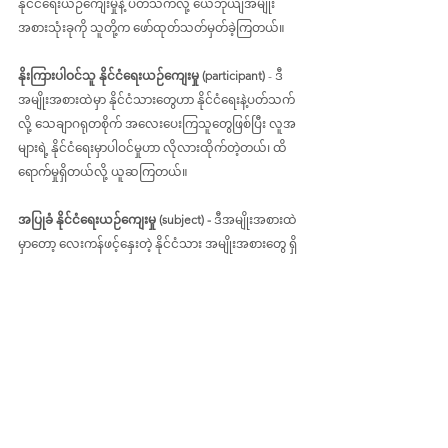
နိုင်ငံရေးယဉ်ကျေးမှုနဲ့ ပတ်သက်လို့ ယေဘုယျအမျိုး
အစားသုံးခုကို သူတို့က ဖော်ထုတ်သတ်မှတ်ခဲ့ကြတယ်။
နိုးကြားပါဝင်သူ နိုင်ငံရေးယဉ်ကျေးမှု (participant)
 - ဒီ
အမျိုးအစားထဲမှာ နိုင်ငံသားတွေဟာ နိုင်ငံရေးနဲ့ပတ်သက်
လို့ သေချာဂရုတစိုက် အလေးပေးကြသူတွေဖြစ်ပြီး လူအ
များရဲ့ နိုင်ငံရေးမှာပါဝင်မှုဟာ လိုလားထိုက်တဲ့တယ်၊ ထိ
ရောက်မှုရှိတယ်လို့ ယူဆကြတယ်။
အပြုခံ နိုင်ငံရေးယဉ်ကျေးမှု (subject) -
 ဒီအမျိုးအစားထဲ
မှာတော့ လေးကန်ဖင့်နှေးတဲ့ နိုင်ငံသား အမျိုးအစားတွေ ရှိ
ကြပြီး အစိုးရကိစ္စတွေမှာ ဩဇာလွှမ်းမိုးနိုင်လောက်အောင် 
အစွမ်းအစမရှိဘူးလို့ သူတို့ကိုယ်သူတို့ ရှုမြင်ကြသူတွေ
ဖြစ်တယ်။
နွားခြေရာခွက် နိုင်ငံရေးယဉ်ကျေးမှု (parochial)
 - ဒီအမျိုး
အစားကတော့ နိုင်ငံသားတစ်ယောက်ရဲ့ သဘောသဘာဝ
မျိုး ကင်းမဲ့နေတယ်။ နိုင်ငံတစ်ခုလုံးအတိုင်းအတာနဲ့ မ
မြော်မြင်နိုင်ဘဲ ကိုယ့်အရပ်ဒေသက လူတွေလောက်အထိ