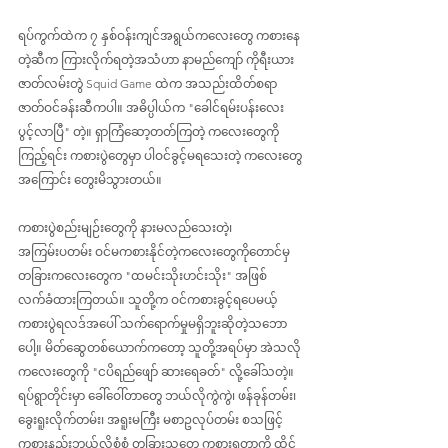
ရပ်ကွက်ထဲက ၇ နှစ်ဝန်းကျင်အရွယ်ကလေးတွေ ကစားနေ
တဲ့ဆီက ကြားလိုက်ရတဲ့အသံဟာ နာမည်ကျော် ကိုရီးယား
ဇာတ်လမ်းတွဲ Squid Game ထဲက အသည်းထိတ်စရာ
ဇာတ်ဝင်ခန်းဆီကပါ။ အဓိပ္ပါယ်က "ခေါင်ရမ်းပန်းလေး 
ပွင့်လာပြီ" တဲ့။ ရှာကြံဆော့တတ်ကြတဲ့ ကလေးတွေကို
ကြည့်ရင်း ကစားပွဲတွေမှာ ပါဝင်ခွင့်မရသေးတဲ့ ကလေးတွေ
အကြောင်း တွေးမိသွားတယ်။
ကစားပွဲစည်းမျဉ်းတွေကို နားမလည်သေးတဲ့၊ 
အကြမ်းပတမ်း ဝင်မကစားနိုင်တဲ့ကလေးတွေကိုတောင်မှ 
တခြားကလေးတွေက "ထမင်းသိုးဟင်းသိုး" အဖြစ် 
လက်ခံထားကြတယ်။ သူတို့က ဝင်ကစားခွင့်ရပေမယ့် 
ကစားပွဲရလဒ်အပေါ် သက်ရောက်မှုမရှိဘူးဆိုတဲ့သဘော
ပေါ့။ မိတ်ဆွေတစ်ယောက်ကတော့ သူတို့အရပ်မှာ အဲသလို
ကလေးတွေကို "ငပိရည်ဖျော် ဆားရေခတ်" လို့ခေါ်သတဲ့။ 
ရပ်ရွာတိုင်းမှာ ခေါ်ဝေါ်တာတွေ ဘယ်လိုကွဲကွဲ၊ ဖန်ခုန်တမ်း၊ 
ခွေးရူးလိုက်တမ်း၊ အရူးမကြီး မစာဥလုပ်တမ်း စသဖြင့် 
ကစားနည်းဘယ်လိုစုံစုံ တခြားသူတွေ ကစားရတာကို ထိုင်