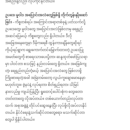
အစည်းနဲ့လည်း လုပ်ကိုင်နိုင်တယ်။
ဥပဒေ၊ မူဝါဒ အပြောင်းအလဲတွေဖြစ်ဖို့ တိုက်တွန်းနှိုးဆော်
ခြင်း - 
ကိစ္စတစ်ရပ်၊ အကြောင်းအရာတစ်ခုနဲ့ ပတ်သက်လို့ 
ဥပဒေတွေ၊ မူဝါဒတွေ အပြောင်းအလဲဖြစ်လာမှ ရေရှည်
အဆင်ပြေမယ့် ကိစ္စတွေလည်း ရှိပါတယ်။ ဒီလို
အခြေအနေတွေမှာ ဒီမိုကရေစီ ထွန်းကားချိန်တွေဆိုရင် 
ကိုယ့်ရပ်ရွာက ရွေးကောက်တင်မြှောက်ထားတဲ့ ဥပဒေပြု
အမတ်တွေကို စာရေးသားပေးပို့တာ၊ ဆန္ဒထုတ်ဖော်ပြသရာ
မှာ ပါဝင်တာ စသဖြင့် နည်းလမ်းတွေ ရှိတယ်။ အခြေခံကျ
တဲ့၊ ရေရှည်တည်တံ့မယ့် အပြောင်းအလဲတွေ ဖြစ်လာဖို့ 
ကြိုးစားရတဲ့အခါ အမြဲတမ်းတော့ လွယ်ကူချောမောနေမှာ 
မဟုတ်ဘူး။ ဇွဲနပဲနဲ့ လုပ်ရတာ၊ စိတ်ရှည်ရတာ၊ သိမြင်
နားလည်မှု ကျယ်ပြန့်ပြီး ရှုထောင့်ပေါင်းစုံက တွေးတော
တတ်တာတွေ လိုအပ်တယ်။ တစ်ယောက်တည်းလုပ်တာ
ထက် အစုအဖွဲ့နဲ့ တိုင်ပင်ဆွေးနွေးပြီး လုပ်ဖို့လိုအပ်လာနိုင်
တယ်။ နိုင်ငံရေးနဲ့သက်ဆိုင်တာတွေရော၊ မသက်ဆိုင်တာ
တွေပါ ရှိနိုင်ပါတယ်။