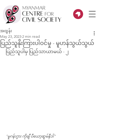
အထွန်း
May 23, 2023
2 min read
ပြည်သူနိုးကြားပါဝင်မှု - မူဟန်သွယ်သွယ်
ပြည်သူပါမှ ပြည်သာယာမယ် - ၂
"မူဂန်းဂွား ကိုချီ ပီယော့ဆူမ်နီဒါ"