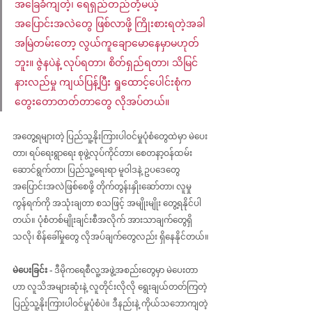
အခြေခံကျတဲ့၊ ရေရှည်တည်တံ့မယ့် 
အပြောင်းအလဲတွေ ဖြစ်လာဖို့ ကြိုးစားရတဲ့အခါ 
အမြဲတမ်းတော့ လွယ်ကူချောမောနေမှာမဟုတ်
ဘူး။ ဇွဲနပဲနဲ့ လုပ်ရတာ၊ စိတ်ရှည်ရတာ၊ သိမြင်
နားလည်မှု ကျယ်ပြန့်ပြီး ရှုထောင့်ပေါင်းစုံက 
တွေးတောတတ်တာတွေ လိုအပ်တယ်။ 
အတွေ့ရများတဲ့ ပြည်သူ့နိုးကြားပါဝင်မှုပုံစံတွေထဲမှာ မဲပေး
တာ၊ ရပ်ရေးရွာရေး စုဖွဲ့လုပ်ကိုင်တာ၊ စေတနာ့ဝန်ထမ်း 
ဆောင်ရွက်တာ၊ ပြည်သူ့ရေးရာ မူဝါဒနဲ့ ဥပဒေတွေ 
အပြောင်းအလဲဖြစ်စေဖို့ တိုက်တွန်းနှိုးဆော်တာ၊ လူမှု
ကွန်ရက်ကို အသုံးချတာ စသဖြင့် အမျိုးမျိုး တွေ့ရနိုင်ပါ
တယ်။ ပုံစံတစ်မျိုးချင်းစီအလိုက် အားသာချက်တွေရှိ
သလို၊ စိန်ခေါ်မှုတွေ လိုအပ်ချက်တွေလည်း ရှိနေနိုင်တယ်။
မဲပေးခြင်း - 
ဒီမိုကရေစီလူ့အဖွဲ့အစည်းတွေမှာ မဲပေးတာ
ဟာ လူသိအများဆုံးနဲ့ လူတိုင်းလိုလို ရွေးချယ်တတ်ကြတဲ့ 
ပြည့်သူ့နိုးကြားပါဝင်မှုပုံစံပဲ။ ဒီနည်းနဲ့ ကိုယ်သဘောကျတဲ့ 