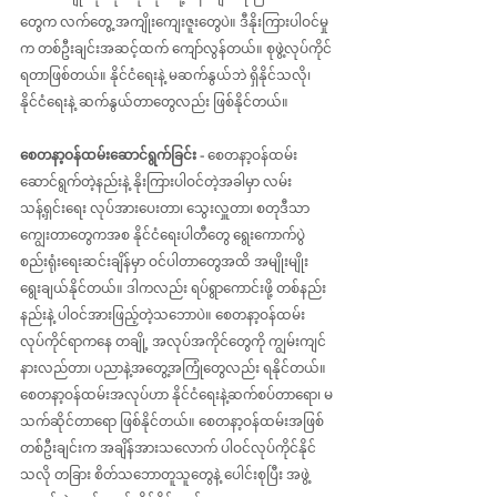
တွေက လက်တွေ့ အကျိုးကျေးဇူးတွေပဲ။ ဒီနိုးကြားပါဝင်မှု
က တစ်ဦးချင်းအဆင့်ထက် ကျော်လွန်တယ်။ စုဖွဲ့လုပ်ကိုင်
ရတာဖြစ်တယ်။ နိုင်ငံရေးနဲ့ မဆက်နွယ်ဘဲ ရှိနိုင်သလို၊ 
နိုင်ငံရေးနဲ့ ဆက်နွယ်တာတွေလည်း ဖြစ်နိုင်တယ်။
စေတနာ့ဝန်ထမ်းဆောင်ရွက်ခြင်း - 
စေတနာ့ဝန်ထမ်း
ဆောင်ရွက်တဲ့နည်းနဲ့ နိုးကြားပါဝင်တဲ့အခါမှာ လမ်း
သန့်ရှင်းရေး လုပ်အားပေးတာ၊ ‌သွေးလှူတာ၊ စတုဒီသာ
ကျွေးတာတွေကအစ နိုင်ငံရေးပါတီတွေ ရွေးကောက်ပွဲ
စည်းရုံးရေးဆင်းချိန်မှာ ဝင်ပါတာတွေအထိ အမျိုးမျိုး 
ရွေးချယ်နိုင်တယ်။ ဒါကလည်း ရပ်ရွာကောင်းဖို့ တစ်နည်း
နည်းနဲ့ ပါဝင်အားဖြည့်တဲ့သဘောပဲ။ စေတနာ့ဝန်ထမ်း 
လုပ်ကိုင်ရာကနေ တချို့ အလုပ်အကိုင်တွေကို ကျွမ်းကျင်
နားလည်တာ၊ ပညာနဲ့အတွေ့အကြုံတွေလည်း ရနိုင်တယ်။ 
စေတနာ့ဝန်ထမ်းအလုပ်ဟာ နိုင်ငံရေးနဲ့ဆက်စပ်တာရော၊ မ
သက်ဆိုင်တာရော ဖြစ်နိုင်တယ်။ စေတနာ့ဝန်ထမ်းအဖြစ် 
တစ်ဦးချင်းက အချိန်အားသလောက် ပါဝင်လုပ်ကိုင်နိုင်
သလို တခြား စိတ်သဘောတူသူတွေနဲ့ ပေါင်းစုပြီး အဖွဲ့