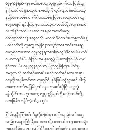
လူမှုကွန်ရက် - 
ခုခေတ်မှာတော့ လူမှုကွန်ရက်ဟာ ပြည်သူ့
နိုးကြားပါဝင်မှုအတွက် အတော့်ကို တွင်ကျယ်ခေတ်စားတဲ့ 
နည်းလမ်းတစ်ရပ်၊ ကိရိယာတစ်ခု ဖြစ်နေတော့တာပဲ။ လူ
တွေအချင်းချင်းကြားမှာ ဘယ်သူက ဘယ်လိုအယူအဆရှိ
လဲ သိနိုင်တယ်။ သတင်းအချက်အလက်တွေ၊ 
စိတ်ကူးစိတ်သန်းတွေလည်း ဖလှယ်နိုင်တယ်။ ကိစ္စတစ်ခုနဲ့
ပတ်သက်လို့ လူတွေ သိမြင်နားလည်လာအောင်၊ အရေး
တယူရှိလာအောင် လူမှုကွန်ရက်ပေါ်မှာ လုပ်နိုင်တယ်။ တစ်
ယောက်ချင်းပဲဖြစ်ဖြစ်၊ အုပ်စုတွေဖွဲ့ပြီးတော့ဖြစ်ဖြစ် လုပ်
နိုင်တာပါပဲ။ လူမှုကွန်ရက်ဟာ ပြည်သူ့နိုးကြားပါဝင်မှု
အတွက် သုံးတတ်ရင်ဆေးပဲ။ မသုံးတတ်ရင်တော့ အမှား
တွေကို အမှန်ထင်တာ၊ ကမ္ဘာကြီး နှစ်ခြမ်းကွဲသွားရင် ငါတို့
ကတော့ ဘယ်အခြမ်းမှာပဲ နေတော့မယ်ဆိုပြီး ‌သွေးခွဲ
ရန်တိုက်တာတွေကတော့ လူမှုကွန်ရက်ကို မသုံးတတ်လို့ 
ဘေးဖြစ်လာနိုင်တဲ့ ကိစ္စတွေပဲ။
ပြည်သူ့နိုးကြားပါဝင်မှုဆိုတဲ့ထဲမှာ တခြားနည်းလမ်းတွေ
လည်း အများကြီး ရှိသေးတာပေါ့။ တကယ်တော့ စကားလုံး
ကသာ စိမ်းနေတာ၊ လုပ်ကိုင်ဆောင်ရွက်ရတဲ့ သဘောတရား