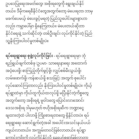
ဥပဒေပြုရေးအမတ်တွေ၊ အစိုးရတွေကို ရွေးချယ်နိုင်
တယ်။ ဒီမိုကရေစီနိုင်ငံတွေအတွက်တော့ မဲပေးရတာ ဘာမှ
မခက်ပေမယ့် မဲပေးခွင့်မရတဲ့ ပြည်သူပေါင်းများစွာဟာ
လည်း ကမ္ဘာပေါ်မှာ ရှိနေကြတယ်။ မဲပေးတယ်ဆိုတာ 
နိုင်ငံရေးနဲ့ သက်ဆိုင်တဲ့၊ တစ်ဦးချင်း လုပ်ကိုင်နိုင်တဲ့ ပြည်
သူ့နိုးကြားပါဝင်မှုတစ်မျိုးပဲ။
ရပ်ရေးရွာရေး စုဖွဲ့လုပ်ကိုင်ခြင်း - 
ရပ်ရေးရွာရေးမှာ ဘုံ
ရည်ရွယ်ချက်တစ်ခု (ဥပမာ- သာရေးနာရေး အထောက်
အပံ့ပေးဖို့၊ စာကြည့်တိုက်ဖွင့်ဖို့၊ လျှပ်စစ်မီးသွယ်ဖို့၊ 
လမ်း‌ဖောက်ဖို့၊ ကန်ဆယ်ဖို့ စသဖြင့်) အတွက် စုပေါင်း
လုပ်ဆောင်ကြတာလည်း နိုးကြားပါဝင်မှုတစ်မျိုးပဲ။ ကိုယ့်
ရပ်ရွာထဲမှာ ကိုယ်ထူကိုယ်ထလုပ်ဖို့ မပြီးနိုင်တဲ့ကိစ္စတွေ
အတွက်တော့ အစိုးရရဲ့ မူဝါဒတွေ ပြောင်းလာအောင်၊ 
ဒေသအစိုးရ ဒါမှမဟုတ် ဗဟိုအစိုးရဆီက ဘဏ္ဍာငွေ
ချထားတဲ့ထဲ ပါလာဖို့ ကြိုးစားရတာတွေ ရှိနိုင်တာပဲ။ ရပ်
ရေးရွာရေး ဆောင်ရွက်တဲ့အခါ အပေါင်းအသင်းနယ်ပယ် 
ကျယ်လာတယ်။ အကျွမ်းတဝင်ဖြစ်လာတယ်။ ရပ်ရွာ
ကောင်းကျိုးကို လုပ်ကိုင်နိုင်လို့ နေပျော်စရာဖြစ်လာတာ