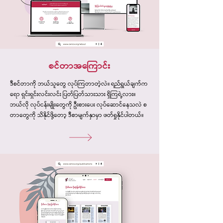
စင်တာအကြောင်း
ဒီစင်တာကို ဘယ်သူတွေ လုပ်ကြတာတဲ့လဲ။ ရည်ရွယ်ချက်က
ရော ရှင်းရှင်းလင်းလင်း ပြတ်ပြတ်သားသား ရှိကြရဲ့လား။
ဘယ်လို လုပ်ငန်းမျိုးတွေကို ဦးစားပေး လုပ်ဆောင်နေသလဲ စ
တာတွေကို သိနိုင်ဖို့တော့ ဒီစာမျက်နှာမှာ ဖတ်ရှုနိုင်ပါတယ်။