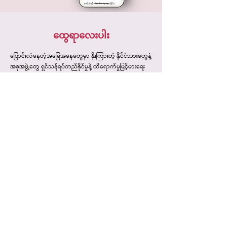
ထွေရာလေးပါး
ပြောင်းလဲနေတဲ့အခြေအနေတွေမှာ နိုးကြားတဲ့ နိုင်ငံသားတွေနဲ့
အစုအဖွဲ့တွေ ရှင်သန်ရပ်တည်နိုင်မှုနဲ့ ထိရောက်မှုမြင့်မားရေး
အဖြေရှာနိုင်ဖို့၊ သင်ခန်းစာယူစရာနဲ့ အတုယူစရာ ဖြစ်ရပ်တွေ
ကို သိရှိနိုင်ဖို့၊ လွယ်လင့်တကူသုံးနိုင်တဲ့ နည်းလမ်းတွေကို
လေ့လာနိုင်ဖို့အပြင် ကျွမ်းကျင်သူတွေရဲ့ သုံးသပ်ချက်တွေ၊
တခြား မျှဝေစရာတွေကိုပါ ဒီကဏ္ဍမှာ ဖော်ပြသွားမှာပါ။
နိုးကြားတဲ့နိုင်ငံသားတွေနဲ့ အစုအဖွဲ့တွေရဲ့ စွမ်းပကားကို မြှင့်
တင်တာ၊ ညီညီညွတ်ညွတ်နဲ့ အကျိုးရလဒ်ကောင်းတွေ ဖော်
ဆောင်တာ၊ အခင်းအကျင်းကောင်းတွေ ဖန်တီးတာဟာ စင်
တာရဲ့ မဟာဗျူဟာ အပိုင်းကြီးတွေဖြစ်ပါတယ်။ လက်ရှိမှာ ဒီဝ
က်ဘ်ဆိုက်ကို စွမ်းပကားမြှင့်တင်ရေးအတွက် လေ့လာမှု
ပလက်ဖောင်းရဲ့ ကနဦးအဆင့်အဖြစ် ပုံဖော်ဖန်တီးထားပါ