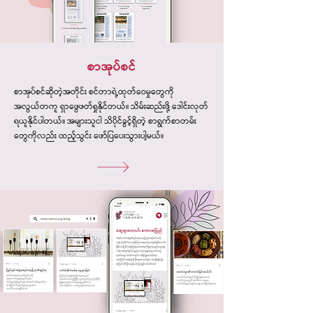
စာအုပ်စင်
စာအုပ်စင်ဆိုတဲ့အတိုင်း စင်တာရဲ့ထုတ်ဝေမှုတွေကို
အလွယ်တကူ ရှာဖွေဖတ်ရှုနိုင်တယ်။ သိမ်းဆည်းဖို့ ဒေါင်းလုတ်
ရယူနိုင်ပါတယ်။ အများသူငါ သိပိုင်ခွင့်ရှိတဲ့ စာရွက်စာတမ်း
တွေကိုလည်း ထည့်သွင်း ဖော်ပြပေးသွားပါ့မယ်။