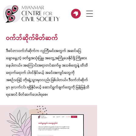
ဝက်ဘ်ဆိုက်မိတ်ဆက်
ဒီစင်တာဝက်ဘ်ဆိုက်က လူကြီးမင်းအတွက် အဆင်ပြေ
ချောမွေ့တဲ့ ဖတ်ရှုအသုံးပြုမှု အတွေ့အကြုံပေးနိုင်ဖို့ ကြိုးစား
နေပါတယ်။ အကြောင်းအရာတင်ဆက်မှု အသစ်တွေနဲ့ ထိထိ
ရောက်ရောက် ပါဝင်နိုင်မယ့် အခင်းအကျင်းတွေကို
အစဉ်သဖြင့် တိုးချဲ့သွားမှာလည်း ဖြစ်ပါတယ်။ ဒီဝက်ဘ်ဆိုက်
မှာ ခုလက်ငင်း ရရှိနိုင်မယ့် ဆောင်ရွက်ချက်တွေကို မြန်မြန်သိ
ရအောင် မိတ်ဆက်ပေးပါရစေ။