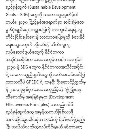
တွေက စဉ်ဆက်မပြတ် ဖွံ့ဖြိုးတိုးတက်ရေး
ရည်မှန်းချက် (Sustainable Development
Goals – SDG) တွေကို သဘောတူချမှတ်ခဲ့ပါ
တယ်။ ၂၀၃၀ ပြည့်နှစ်အရောက်မှာ ဆင်းရဲမွဲတေ
မှု နိဂုံးချုပ်ရေး၊ ကမ္ဘာမြေကို ကာကွယ်ရေးနဲ့ လူ
တိုင်း ငြိမ်းချမ်းရေးနဲ့ သာယာဝပြောမှုကို ခံစားနိုင်
ရေးတွေအတွက် လိုအပ်တဲ့ တိတိကျကျ
လုပ်ဆောင်ဖွယ်တွေကို နိုင်ငံတကာ
အသိုင်းအဝိုင်းက သဘောတူခဲ့တာပါ။ အာဂျင်ဒါ
၂၀၃၀ နဲ့ SDG တွေက နိုင်ငံတကာအသိုင်းအဝိုင်း
ရဲ့ သဘောတူညီချက်တွေကို အတိအလင်းဖော်ပြ
ထားသလိုပဲ GPEDC ရဲ့ ကနဦး ဦးဆောင်ဦးရွက်မှု
နဲ့ ၂၀၁၁ ခုနှစ်မှာ သဘောတူညီခဲ့တဲ့ “ဖွံ့ဖြိုးရေး
ထိရောက်မူ အခြေခံမူများ (Development
Effectiveness Principles) ကလည်း အဲဒီ
ရည်မှန်းချက်တွေ အမှန်တကယ်ဖြစ်လာဖို့
သက်ဆိုင်သူပေါင်းစုံက ဘယ်လို မိတ်ဖက်ဖွဲ့စည်း
ပြီး ဘယ်လိုလက်တွဲလုပ်ကိုင်ရမယ် ဆိုတာတွေ