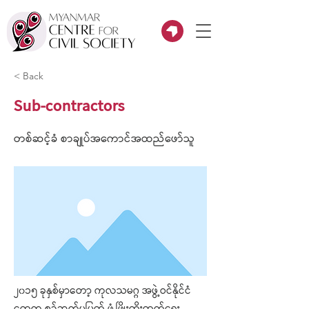
< Back
Sub-contractors
တစ်ဆင့်ခံ စာချုပ်အကောင်အထည်ဖော်သူ
၂၀၁၅ ခုနှစ်မှာတော့ ကုလသမဂ္ဂ အဖွဲ့ဝင်နိုင်ငံ