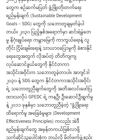
၂၀၁၅ ခုနှစ်မှာတော့ ကုလသမဂ္ဂ အဖွဲ့ဝင်နိုင်ငံ
တွေက စဉ်ဆက်မပြတ် ဖွံ့ဖြိုးတိုးတက်ရေး
ရည်မှန်းချက် (Sustainable Development
Goals – SDG) တွေကို သဘောတူချမှတ်ခဲ့ပါ
တယ်။ ၂၀၃၀ ပြည့်နှစ်အရောက်မှာ ဆင်းရဲမွဲတေ
မှု နိဂုံးချုပ်ရေး၊ ကမ္ဘာမြေကို ကာကွယ်ရေးနဲ့ လူ
တိုင်း ငြိမ်းချမ်းရေးနဲ့ သာယာဝပြောမှုကို ခံစားနိုင်
ရေးတွေအတွက် လိုအပ်တဲ့ တိတိကျကျ
လုပ်ဆောင်ဖွယ်တွေကို နိုင်ငံတကာ
အသိုင်းအဝိုင်းက သဘောတူခဲ့တာပါ။ အာဂျင်ဒါ
၂၀၃၀ နဲ့ SDG တွေက နိုင်ငံတကာအသိုင်းအဝိုင်း
ရဲ့ သဘောတူညီချက်တွေကို အတိအလင်းဖော်ပြ
ထားသလိုပဲ GPEDC ရဲ့ ကနဦး ဦးဆောင်ဦးရွက်မှု
နဲ့ ၂၀၁၁ ခုနှစ်မှာ သဘောတူညီခဲ့တဲ့ “ဖွံ့ဖြိုးရေး
ထိရောက်မူ အခြေခံမူများ (Development
Effectiveness Principles) ကလည်း အဲဒီ
ရည်မှန်းချက်တွေ အမှန်တကယ်ဖြစ်လာဖို့
သက်ဆိုင်သူပေါင်းစုံက ဘယ်လို မိတ်ဖက်ဖွဲ့စည်း