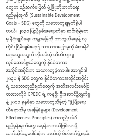
၂၀၁၅ ခုနှစ်မှာတော့ ကုလသမဂ္ဂ အဖွဲ့ဝင်နိုင်ငံ
တွေက စဉ်ဆက်မပြတ် ဖွံ့ဖြိုးတိုးတက်ရေး
ရည်မှန်းချက် (Sustainable Development
Goals – SDG) တွေကို သဘောတူချမှတ်ခဲ့ပါ
တယ်။ ၂၀၃၀ ပြည့်နှစ်အရောက်မှာ ဆင်းရဲမွဲတေ
မှု နိဂုံးချုပ်ရေး၊ ကမ္ဘာမြေကို ကာကွယ်ရေးနဲ့ လူ
တိုင်း ငြိမ်းချမ်းရေးနဲ့ သာယာဝပြောမှုကို ခံစားနိုင်
ရေးတွေအတွက် လိုအပ်တဲ့ တိတိကျကျ
လုပ်ဆောင်ဖွယ်တွေကို နိုင်ငံတကာ
အသိုင်းအဝိုင်းက သဘောတူခဲ့တာပါ။ အာဂျင်ဒါ
၂၀၃၀ နဲ့ SDG တွေက နိုင်ငံတကာအသိုင်းအဝိုင်း
ရဲ့ သဘောတူညီချက်တွေကို အတိအလင်းဖော်ပြ
ထားသလိုပဲ GPEDC ရဲ့ ကနဦး ဦးဆောင်ဦးရွက်မှု
နဲ့ ၂၀၁၁ ခုနှစ်မှာ သဘောတူညီခဲ့တဲ့ “ဖွံ့ဖြိုးရေး
ထိရောက်မူ အခြေခံမူများ (Development
Effectiveness Principles) ကလည်း အဲဒီ
ရည်မှန်းချက်တွေ အမှန်တကယ်ဖြစ်လာဖို့
သက်ဆိုင်သူပေါင်းစုံက ဘယ်လို မိတ်ဖက်ဖွဲ့စည်း