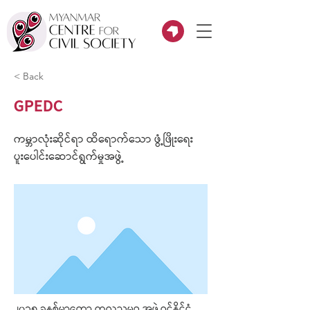
< Back
GPEDC
ကမ္ဘာလုံးဆိုင်ရာ ထိရောက်သော ဖွံ့ဖြိုးရေး
ပူးပေါင်းဆောင်ရွက်မှုအဖွဲ့