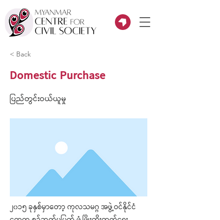
< Back
Domestic Purchase
ပြည်တွင်းဝယ်ယူမှု
၂၀၁၅ ခုနှစ်မှာတော့ ကုလသမဂ္ဂ အဖွဲ့ဝင်နိုင်ငံ