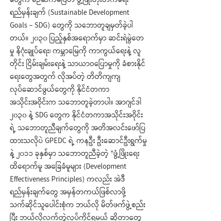
တွေက စဉ်ဆက်မပြတ် ဖွံ့ဖြိုးတိုးတက်ရေး
ရည်မှန်းချက် (Sustainable Development
Goals – SDG) တွေကို သဘောတူချမှတ်ခဲ့ပါ
တယ်။ ၂၀၃၀ ပြည့်နှစ်အရောက်မှာ ဆင်းရဲမွဲတေ
မှု နိဂုံးချုပ်ရေး၊ ကမ္ဘာမြေကို ကာကွယ်ရေးနဲ့ လူ
တိုင်း ငြိမ်းချမ်းရေးနဲ့ သာယာဝပြောမှုကို ခံစားနိုင်
ရေးတွေအတွက် လိုအပ်တဲ့ တိတိကျကျ
လုပ်ဆောင်ဖွယ်တွေကို နိုင်ငံတကာ
အသိုင်းအဝိုင်းက သဘောတူခဲ့တာပါ။ အာဂျင်ဒါ
၂၀၃၀ နဲ့ SDG တွေက နိုင်ငံတကာအသိုင်းအဝိုင်း
ရဲ့ သဘောတူညီချက်တွေကို အတိအလင်းဖော်ပြ
ထားသလိုပဲ GPEDC ရဲ့ ကနဦး ဦးဆောင်ဦးရွက်မှု
နဲ့ ၂၀၁၁ ခုနှစ်မှာ သဘောတူညီခဲ့တဲ့ “ဖွံ့ဖြိုးရေး
ထိရောက်မူ အခြေခံမူများ (Development
Effectiveness Principles) ကလည်း အဲဒီ
ရည်မှန်းချက်တွေ အမှန်တကယ်ဖြစ်လာဖို့
သက်ဆိုင်သူပေါင်းစုံက ဘယ်လို မိတ်ဖက်ဖွဲ့စည်း
ပြီး ဘယ်လိုလက်တွဲလုပ်ကိုင်ရမယ် ဆိုတာတွေ