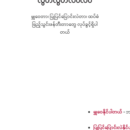
လွတ်လွတ်လပ်လပ်
မျှဝေတာ၊ ပြုပြင်ပြောင်းလဲတာ၊ ထပ်မံ
ဖြည့်သွင်းဖန်တီးတာတွေ လုပ်ခွင့်ရှိပါ
တယ်
မျှဝေနိုင်ပါတယ်
-
ဘယ
ပြုပြင်ပြောင်းလဲနို