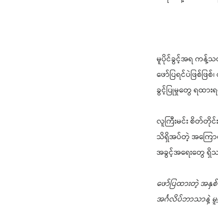
မူပိုင်ခွင့်အရ ကန့်
ဖော်ပြရင်ပဲဖြစ်ဖြစ
ခွင့်ပြုမှုတွေ ရထား
လူကြီးမင်း စိတ်တိုင
သိရှိအပ်တဲ့ အကြောင
အခွင့်အ
ရေးတွေ ရှ
ဖော်ပြထားတဲ့ အနှစ်
အင်္ဂလိပ်ဘာသာနဲ့
မူ