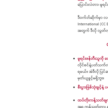
ပြောင်းလဲတာ၊ မူရင်
ဒီဝက်ဘ်ဆိုက်မှာ လ
International (
CC 
အတွက် ဒီလို လွတ်လွ
မူရင်းဖန်တီးသူကို ဖ
လိုင်စင်နဲ့ပတ်သက်လ
ရမယ်။ အဲဒီလို ပြင
မှတ်ယူခွင့်မရှိဘူး။
စီးပွားဖြစ်သုံးခွ
င့်နဲ့
ထပ်တိုးကန့်သတ်ချက
အရ ကန့်သတ်တာ၊ န