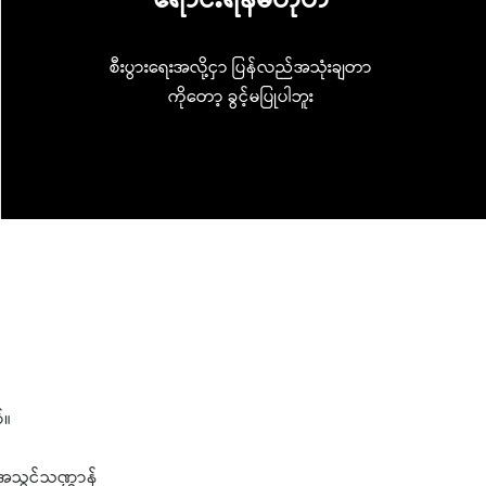
ရောင်းရန်မဟုတ်
စီးပွားရေးအလို့ငှာ ပြန်လည်အသုံးချတာ
ကိုတော့ ခွင့်မပြုပါဘူး
်။
ု အသွင်သဏ္ဌာန်