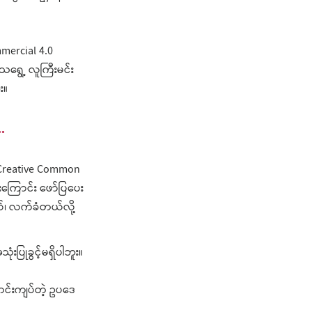
mercial 4.0
ရွေ့ လူကြီးမင်း
း။
.
 Creative Common
းကြောင်း ဖော်ပြပေး
်၊ လက်ခံတယ်လို့
ပြုခွင့်မရှိပါဘူး။
တင်းကျ
ပ်တဲ့ ဥပဒေ