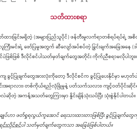
သတိထားစရာ
သတ်ထားခြင်းမရှိတဲ့ (အများပြည်သူပိုင်) ဖန်တီးမှုလက်ရာတစ်ရပ်ရပ်ရဲ့ အစိ
်၊ လူကြီးမင်းရဲ့ ဖော်ပြမှုအတွက် ဆီလျော်အပ်စပ်တဲ့ ခြွင်းချက်အခြေအနေ 
ရင်ပဲဖြစ်ဖြစ် ဒီလိုင်စင်ပါသတ်မှတ်ချက်တွေအတိုင်း ကိုက်ညီစရာမလိုပါဘူး။
်းကျ ခွင့်ပြုချက်တွေအားလုံးကိုတော့ ဒီလိုင်စင်က ခွင့်ပြုပေးနိုင်မှာ မဟုတ
်းအရာလား၊ တစ်ကိုယ်ရည်လုံခြုံမှုနဲ့ ပတ်သက်သလား၊ ကျင့်ဝတ်ပိုင်းဆို
ိသလဲဆိုတဲ့ အကန့်အသတ်တွေကြားမှာ
နှိုင်းချိန်သုံးသပ်ပြီး သုံးစွဲနိုင်ပါတယ်။
ချုပ်ဟာ ဖတ်ရှုရလွယ်ကူအောင် ရေးသားထားတာဖြစ်ပြီး ခွင့်ပြုချက်တွေကို 
ရင်း
လိုင်စင်
ပါ သတ်မှတ်ချက်တွေကသာ အခြေခံဖြစ်ပါတယ်။