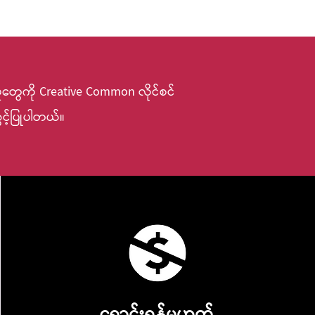
ုတွေကို Creative Common လိုင်စင်
ွင့်ပြုပါတယ်။