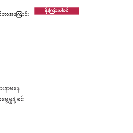
နိုးကြားပါဝင်
င်တာအကြောင်း
အားနာမနေ
့မှုနဲ့ စင်