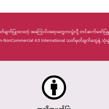
းမှတ်ချက်ပြုထားတဲ့ အကြောင်းအရာတွေကလွဲလို့ တင်ဆက်ဖော်ပြမှ
ion-NonCommercial 4.0 International သတ်မှတ်ချက်တွေနဲ့ သုံးခ