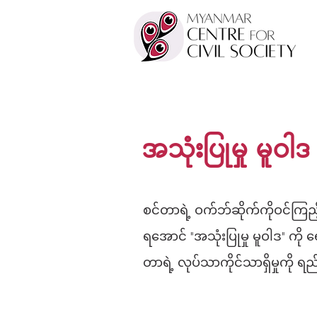
အသုံးပြုမှု မူဝါဒ
စင်တာရဲ့ ဝက်ဘ်ဆိုက်ကိုဝင်ကြည
ရအောင် "အသုံးပြုမှု မူဝါဒ" ကို
တာရဲ့ လုပ်သာကိုင်သာရှိမှုကို 