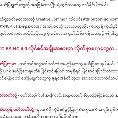
းဖော်ပြချက်တွေကို အခြေခံထားပြီး ချဲ့ထွင်တာတွေ လုပ်နိုင်ပါတယ်။
က်ရှိသတ်မှတ်ထားတဲ့ Creative Co
mmon လိုင်စင်၊ Attribution-noncom
BY-NC 4.0)
အမျိုးအစားမှာ အကျုံးဝင်တဲ့ သဘောတူညီချက်တွေနဲ့ ကိုက်ညီသ
တ်လပ်လပ်လုပ်ပိုင်ခွင့်တွေကို စင်တာက ရုတ်သိမ်းကန့်သတ်ခွင့် မရှိပါဘူ
CC BY-NC 4.0 လိုင်စင်အမျိုးအစားမှာ လိုက်နာစရာတွေက ..
ော်ပြရာမှာ
-
သင့်တင့်လျောက်ပတ်တဲ့ အမည်နဲ့တကွ ဖော်ပြပေးရပါမယ်။
ို့ Link ဖော်ပြပေးရမယ်။ ပြင်ဆင်ပြောင်းလဲမှုရှိရင် ပြင်ဆင်ပြောင်းလဲထာ
်ဆင်ပြောင်းလဲ ဖော်ပြချက်တွေကို မူရင်းဖန်တီးသူက အားပေးထောက်ခံတယ
 ပတ်သက်လို့
- ဝက်ဘ်ဆိုက်ပါ အကြောင်းအရာတွေကို စီးပွားဖြစ်ပြန်လည် အသုံး
်တွေနဲ့ ပတ်သက်လို့
-
ခုလက်ရှိ လိုင်စင်ခွင့်ပြုချက်တွေ
ထက် ကျော်လွန်
ည်းပညာအရ ကန့်သတ်တာတွေ လုပ်ခွင့်မ
ရှိဘူး။