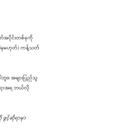
တ်အပိုင်းတစ်ခုကို
(ဒါမှမဟုတ်) ကန့်သတ်
်ပါဘူး။ အများပြည်သူ
င်ရာအ
ရ ဘယ်လို
ဖွင့်ဆိုရာမှာ