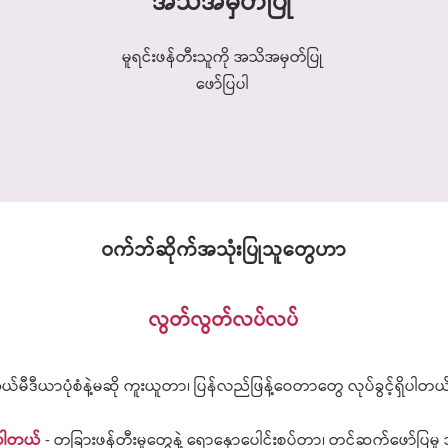
အသိအမှတ်ပြု
မူရင်းဖန်တီးသူကို အသိအမှတ်ပြု
ဖော်ပြပါ
​ဝက်ဘ်ဆိုက်အသုံးပြုသူတွေဟာ
လွတ်လွတ်
လပ်လပ်
်မီဒီယာပုံစံနဲ့မဆို ကူးယူတာ၊ ပြန်လည်ဖြန့်ဝေ
တာတွေ လု
ပ်ခွင့်ရှိပါတယ
င်ပါတယ်
- တခြားဖ
န်တီးမှုတွေနဲ့ ရောနှောပေါင်းစပ်တာ၊ တင်ဆက်ဖော်ပြမှ