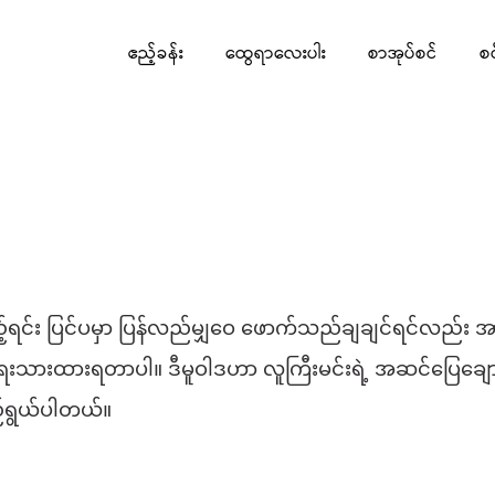
ဧည့်ခန်း
ထွေရာလေးပါး
စာအုပ်စင်
စ
့်ရင်း ပြင်ပမှာ ပြန်လည်မျှဝေ ဖောက်သည်ချချင်ရင်လည်း 
 ရေးသားထားရတာပါ။ ဒီမူဝါဒဟာ လူကြီးမင်းရဲ့ အဆင်ပြေချောမွေ
ရည်ရွယ်ပါတယ်။