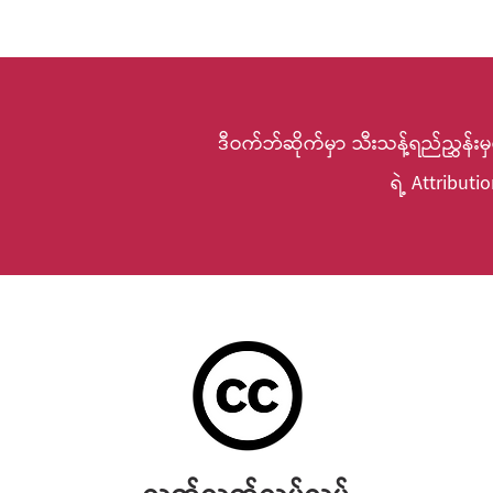
ဒီဝက်ဘ်ဆိုက်မှာ သီးသန့်ရည်ညွှန်
ရဲ့ Attribut