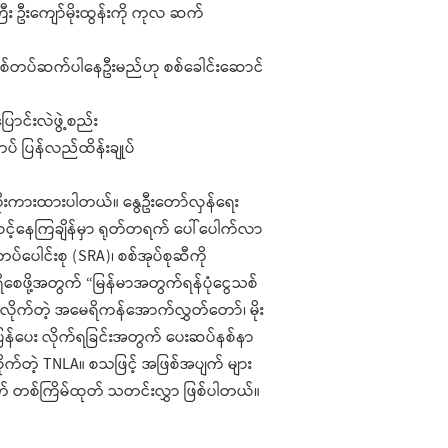
ီး ဦးကျော်မိုးထွန်းကို ကုလ ဆက်
် စစ်တပ်ဆက်ပါနေဦးမည်ဟု စစ်ခေါင်းဆောင်
ောင်းလဲဖွဲ့စည်း
်တပ် ပြန်လည်ထိန်းချုပ်
 ကိုးကားထားပါတယ်။ နွေဦးတော်လှန်ရေး
်လင့်နေကြချိန်မှာ ရုတ်တရက် ပေါ်ပေါက်လာ
ပေါင်းစု (SRA)၊ စစ်အုပ်စုဆီကို
စေဖို့အတွက် “မြန်မာအတွက်ရန်ပုံငွေသစ်
းလိုက်တဲ့ အမေရိကန်အောက်လွှတ်တော်၊ မိုး
်ထံ ပြန်ပေး လိုက်ရခြင်းအတွက် ပေးဆပ်နစ်နာ
က်တဲ့ TNLA။ စသဖြင့် အဖြစ်အပျက် များ
နှစ်ပတ် တစ်ကြိမ်ထုတ် သတင်းလွှာ ဖြစ်ပါတယ်။