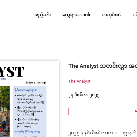
ဧည့်ခန်း
ထွေရာလေးပါး
စာအုပ်စင်
စ
The Analyst သတင်းလွှာ အတ
The Analyst
၂၇ ဒီဇင်ဘာ ၂၀၂၅
၂၀၂၅ ခုနှစ်၊ ဒီဇင်ဘာလ ၁ - ၁၅ ရက်