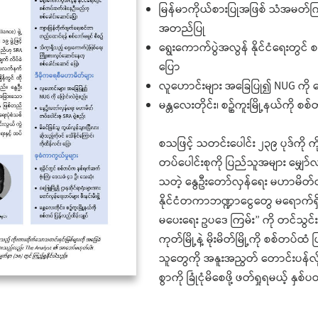
မြန်မာကိုယ်စားပြုအဖြစ် သံအမတ်ကြ
အတည်ပြု
ရွေးကောက်ပွဲအလွန် နိုင်ငံရေးတွင
ပြော
လူဟောင်းများ အခြေပြု၍ NUG ကို ပြ
မန္တလေးတိုင်း၊ စဥ့်ကူးမြို့နယ်ကို စစ
စသဖြင့် သတင်းပေါင်း ၂၃၉ ပုဒ်ကို
တပ်ပေါင်းစုကို ပြည်သူအများ မျှော
သတဲ့ နွေဦးတော်လှန်ရေး မဟာမိတ်တပ်
နိုင်ငံတကာဘဏ္ဍာငွေတွေ မရောက်ရှိ
မပေးရေး ဥပဒေ ကြမ်း” ကို တင်သွင်
ကုတ်မြို့နဲ့ မိုးမိတ်မြို့ကို စစ်တပ
သူတွေကို အနူးအညွတ် တောင်းပန်လို
စွာကို ခြုံငုံမိစေဖို့ ဖတ်ရှုရမယ့် 