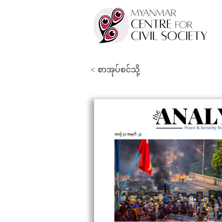
< စာအုပ်စင်သို့