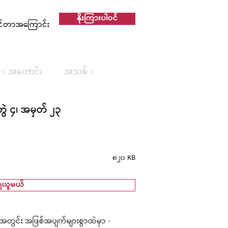
နိုးကြားပါဝင်
င်တာအကြောင်း
< အဟောင်း
အသစ် >
ွဲ ၄၊ အမှတ် ၂၃
၈၂၀ KB
ရယူမယ်
အတွင်း အဖြစ်အပျက်များစွာထဲမှာ -