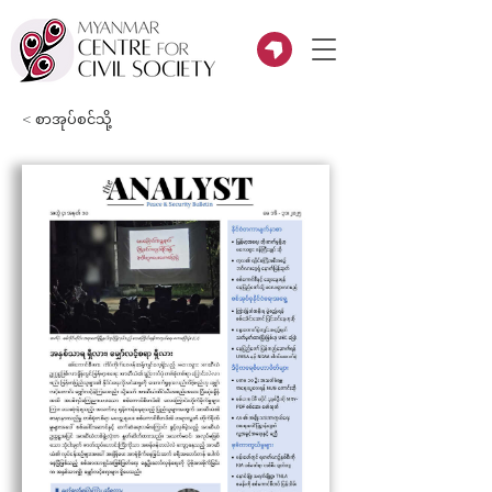
< စာအုပ်စင်သို့