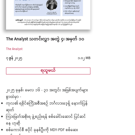
The Analyst သတင်းလွှာ အတွဲ ၄၊ အမှတ် ၁၀
The Analyst
၇ ဇွန် ၂၀၂၅
၁.၀၂ MB
ရယူမယ်
၂၀၂၅ ခုနှစ်၊ မေလ ၁၆ - ၃၁ အတွင်း အဖြစ်အပျက်များ
စွာထဲမှာ -
ကုလ၏ ရခိုင်စင်္ကြံအစီအစဉ် ဘင်္ဂလားဒေ့ရှ် နောက်ပြန်
ဆုတ်
ကြားဖြတ်အစိုးရ ဖွဲ့စည်းရန် စစ်ခေါင်းဆောင် ပြင်ဆင်
နေ ဟုဆို
စစ်ကောင်စီ စပိုင် ခုနစ်ဦးကို MDY-PDF စစ်ဆေး