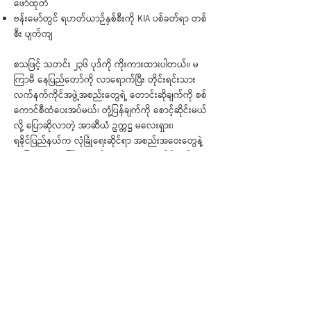
ဖော်ထုတ်
ဗန်းမော်တွင် ရဟတ်ယာဉ်နှစ်စီးကို KIA ပစ်ခတ်ရာ တစ်
စီး ပျက်ကျ
စသဖြင့် သတင်း ၂၃၆ ပုဒ်ကို ကိုးကားထားပါတယ်။ မ
ကြာမီ နေပြည်တော်ကို လာရောက်ပြီး တိုင်းရင်းသား
လက်နက်ကိုင်အဖွဲ့အစည်းတွေရဲ့ တောင်းဆိုချက်ကို စစ်
ကောင်စီထံပေးအပ်မယ်၊ တုံ့ပြန်ချက်ကို စောင့်ဆိုင်းမယ်
လို့ ပြောဆိုလာတဲ့ အာဆီယံ ဥက္ကဋ္ဌ မလေးရှား၊
ရခိုင်ပြည်နယ်က လုံခြုံရေးဆိုင်ရာ အစည်းအဝေးတွေနဲ့
တခြား အရေး ကြီး အစည်းအဝေးတွေမှာ ရခိုင်လူမျိုး
ပြည်နယ်ဝန်ကြီးတွေကို တက်ရောက်ခွင့် ကန့်သတ်
လိုက်တဲ့ စစ်ကောင်စီ၊ ရခိုင်ပြည်သူတွေကို အကြပ်အ
တည်းနဲ့ ကြုံတွေ့စေပြီး လူ့အခွင့်အရေး စံနှုန်းတွေနဲ့
ကင်းကွာနေတယ်လို့ အဝေဖန် ခံနေရတဲ့ အာရက္ခတပ်
တော် (AA) ရဲ့ အမျိုးသားကာကွယ်ရေးဆိုင်ရာ အရေး
ပေါ်ပြဋ္ဌာန်းချက်။ စသဖြင့် အဖြစ်အပျက် များစွာကို
ခြုံငုံမိစေဖို့ ဖတ်ရှုရမယ့် နှစ်ပတ် တစ်ကြိမ်ထုတ်
သတင်းလွှာ ဖြစ်ပါတယ်။
< အဟောင်း
အသစ် >