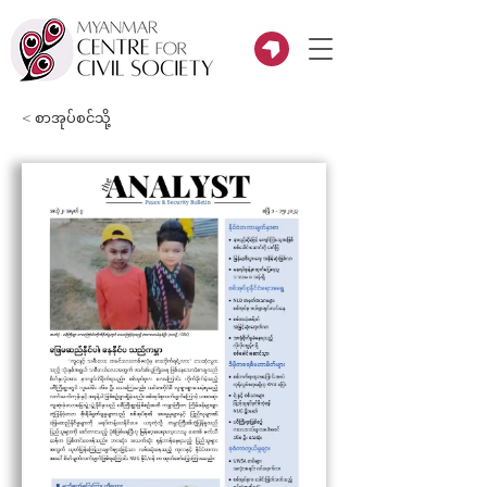
< စာအုပ်စင်သို့