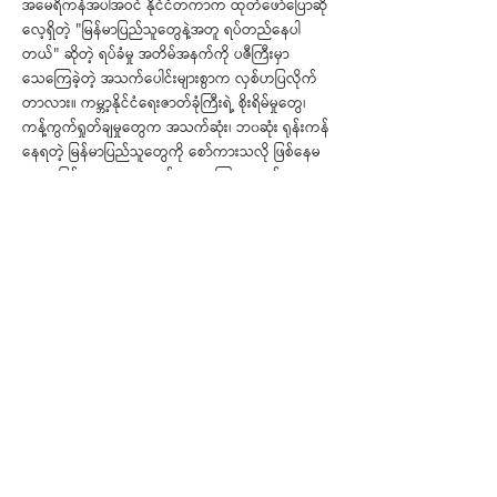
အမေရိကန်အပါအဝင် နိုင်ငံတကာက ထုတ်ဖော်ပြောဆို
လေ့ရှိတဲ့ "မြန်မာပြည်သူတွေနဲ့အတူ ရပ်တည်နေပါ
တယ်" ဆိုတဲ့ ရပ်ခံမှု အတိမ်အနက်ကို ပဇီကြီးမှာ
သေကြေခဲ့တဲ့ အသက်ပေါင်းများစွာက လှစ်ဟပြလိုက်
တာလား။ ကမ္ဘာ့နိုင်ငံရေးဇာတ်ခုံကြီးရဲ့ စိုးရိမ်မှုတွေ၊
ကန့်ကွက်ရှုတ်ချမှုတွေက အသက်ဆုံး၊ ဘ၀ဆုံး ရုန်းကန်
နေရတဲ့ မြန်မာပြည်သူတွေကို စော်ကားသလို ဖြစ်နေမ
လား။ မြန်မာ့အရေး စာရွက်တွေ၊ ကြေညာချက်တွေ
လောက်နဲ့ အဆုံးသတ်ပြုနေတဲ့ နိုင်ငံတကာကို
ပြင်းပြင်းထန်ထန်ဝေဖန်လိုက်တဲ့ NUG နိုင်/ဝန်။
တော်လှန်ရေးအင်အားစုတွေရဲ့ အားကောင်းတဲ့ စစ်ရေး
လှုပ်ရှားမှုတွေ ၊ UWSA ရဲ့ တပ်လှုပ်၊ တပ်တည်
အခြေအနေတွေ တခွင်လုံးမြင်မျှော် နိုင်မယ့် သတင်း
အချက်အလက်တွေနဲ့အတူ ကိုးကားသတင်း ၂၃၄ ပုဒ် ၊
စာမျက်နှာ ၂၁ မျက်နှာပါဝင်တဲ့ သတင်းလွှာ ဖြစ်ပါတယ်။
< အဟောင်း
အသစ် >
ကိုယ်ရေးအချက်အလက်မူဝါဒ