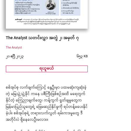
The Analyst သတင်းလွှာ အတွဲ ၂၊ အမှတ် ၇
The Analyst
၂၀ ဧပြီ ၂၀၂၃
၆၅၃ KB
ရယူမယ်
စစ်အုပ်စု လက်ချက်ကြောင့် နွေဦးမှာ ပထမဆုံးကျဆုံးခဲ့
တဲ့ မမြသွဲ့သွဲ့ခိုင် ကနေ ပဇီကြီးဖြစ်စဉ်အထိ မရေတွက်
နိုင်တဲ့ ကြေညာချက်တွေ၊ ကန့်ကွက် ရှုတ်ချမှုတွေက
မြန်မာပြည်သူတွေရဲ့ ဖြေမဆည်နိုင်မှုကို ရပ်တန့်မပေးနိုင်
ခဲ့ပါ။ စစ်အုပ်စုရဲ့ တရားလက်လွတ် ရမ်းကားမှုတွေ ဒီ
အတိုင်းပဲ ရှိနေလေဦးမလား။