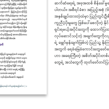
ဆက်ဆံရေးရဲ့ အဖုအထစ် စိန်ခေါ်မှုတွ
ပါတယ်။ အစီရင်ခံစာ အပြည့်အစုံ (၆၄
အနှစ်ချုပ်ထားတဲ့ထဲမှာ ပြည်တွင်းဦး
ကူညီပံ့ပိုးမှုတွေ ဖြစ်ပေါ်စေလိုတဲ့
ရှင်းရမယ့်အပိုင်းတွေကို ထောက်ပြ
လုပ်ဆောင်သင့်တဲ့ အချက်တွေကိုလ
ရဲ့ မျှော်မှန်းချက်ဖြစ်တဲ့ ပြည်သူ့ န
အတွက် ရေခံမြေခံကောင်းတွေဖော်ဆေ
ဟာ အရေးကြီးတဲ့ အစိတ်အပိုင်းတစ်ခ
တွေရဲ့ အသံတွေကို ထုတ်ဖော်တင်ပြနိုင