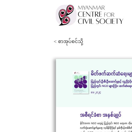
< စာအုပ်စင်သို့