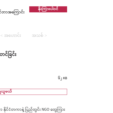
နိုးကြားပါဝင်
င်တာအကြောင်း
< အဟောင်း
အသစ် >
တင်ခြင်း
၆၂ KB
ရယူမယ်
ိုင်ငံတကာနဲ့ ပြည်တွင်း NGO တွေကြား