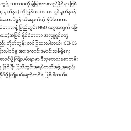
ေရဲ့ သဘာဝကို ခွဲခြားနားလည်နိုင်မှာ ဖြစ်
 မျက်နှာ) ကို မြန်မာဘာသာ ရှစ်မျက်နှာနဲ့
စီးဆောင်မှုနဲ့ ထိရောက်တဲ့ နိုင်ငံတကာ
 နိုင်ငံတကာနဲ့ ပြည်တွင်း NGO တွေအတွက် ဖြေ
ထားတဲ့အပြင် နိုင်ငံတကာ အလှူရှင်တွေ
ည်း တိုက်တွန်း တင်ပြထားပါတယ်။ CENCS
ိုးကြားပါဝင်မှု အားကောင်းမောင်းသန်ရှိရေး
ာင်ဖို့ ကြိုးပမ်းရာမှာ ဒီသုတေသနစာတမ်း
ု ဖြစ်ပြီး ပြည်တွင်းအရပ်ဘက်အဖွဲ့အစည်း
်ဖို့ ကြိုးပမ်းချက်တစ်ခု ဖြစ်ပါတယ်။