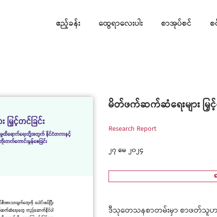
ဧည့်ခန်း
ထွေရာလေးပါး
စာအုပ်စင်
စ
မိတ်ဖက်ဆက်ဆံရေးများ မြှင့်
Research Report
၂၇ မေ ၂၀၂၄
ဒီသုတေသနစာတမ်းမှာ စာဖတ်သူဟာ န