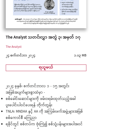
The Analyst သတင်းလွှာ အတွဲ ၃၊ အမှတ် ၁၇
The Analyst
၂၄ စက်တင်ဘာ ၂၀၂၄
၁.၀၃ MB
ရယူမယ်
၂၀၂၄ ခုနှစ်၊ စက်တင်ဘာလ ၁ - ၁၅ အတွင်း
အဖြစ်အပျက်များစွာထဲမှာ -
စစ်ခေါင်းဆောင်များကို ဖမ်းဝရမ်းထုတ်သည့်အခါ
ပူးပေါင်းပါဝင်ပေးရန် တိုက်တွန်း
TNLA၊ MNDAA နှင့် AA ကို အကြမ်းဖက်အဖွဲ့များအဖြစ်
စစ်ကောင်စီ ကြေညာ
ရခိုင်တွင် စစ်တပ်က ဗုံးကြဲ၍ စစ်သုံ့ပန်းများအပါအဝင်