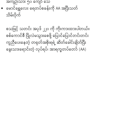
အကျဉ်းသား ၅၀ ကျော် သေ
မောင်ရွှေလေး ရေတပ်စခန်းကို AA အပြီးသတ်
သိမ်းပိုက်
စသဖြင့် သတင်း အပုဒ် ၂၂၀ ကို ကိုးကားထားပါတယ်။
စစ်ကောင်စီ ပြိုလဲမသွားစေဖို့ ပြောင်ပြောင်တင်းတင်း
ကူညီပေးနေတဲ့ တရုတ်အစိုးရရဲ့ ဆိတ်ခေါင်းချိတ်ပြီး
ခွေးသားရောင်းတဲ့ လုပ်ရပ်၊ အာရက္ခတပ်တော် (AA)
အပြင် ချင်းပြည်နယ်က လက်နက်ကိုင်အဖွဲ့တွေအားလုံး
နဲ့ မိတ်ဆွေဖြစ်ဖို့ လိုတယ်လို့ ထုတ်ဖော်ပြောဆိုလိုက်တဲ့
အိန္ဒိယနိုင်ငံ၊ မီဇိုရမ်ပြည်နယ်ဝန်ကြီးချုပ် လာဒူဟိုးမား၊
နိုင်ငံတဝန်း ပြင်းထန်တဲ့ ရေလွှမ်းမိုးမှု ဖြစ်ရပ်ဆိုးတွေ
အပေါ် ကြိုတင် ပြင်ဆင်မှုလည်း မရှိ၊ ထိရောက်တဲ့
ကူညီကယ်ဆယ်မှုလည်း မရှိတဲ့ အာဏာသိမ်း စစ်
ကောင်စီ၊ စသဖြင့် ခြုံငုံမိစေဖို့ ဖတ်ရှုရမယ့် နှစ်ပတ် တစ်
ကြိမ်ထုတ် သတင်းလွှာ ဖြစ်ပါတယ်။
< အဟောင်း
အသစ် >