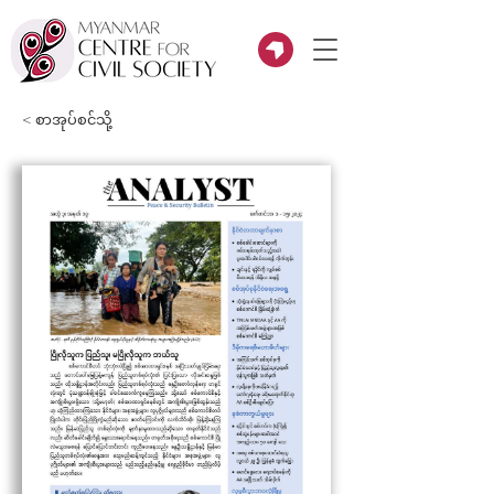
< စာအုပ်စင်သို့