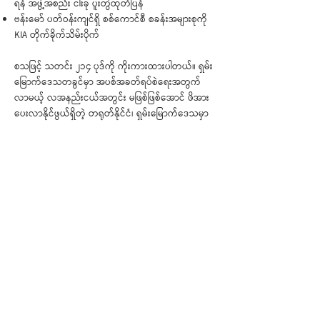
ရန် အဖွဲ့အစည်း ငါးခု ပူးတွဲထုတ်ပြန်
ဗန်းမော် ပတ်ဝန်းကျင်ရှိ စစ်ကောင်စီ စခန်းအများစုကို
KIA တိုက်ခိုက်သိမ်းပိုက်
စသဖြင့် သတင်း ၂၁၄ ပုဒ်ကို ကိုးကားထားပါတယ်။ ရှမ်း
မြောက်ဒေသတခွင်မှာ အပစ်အခတ်ရပ်စဲရေးအတွက်
လာမယ့် လအနည်းငယ်အတွင်း မဖြစ်ဖြစ်အောင် ဖိအား
ပေးလာနိုင်ဖွယ်ရှိတဲ့ တရုတ်နိုင်ငံ၊ ရှမ်းမြောက်‌ဒေသမှာ
အပစ်ရပ်တာနဲ့ ထုတ်နုတ်အင်အားသုံးစွဲပြီး အညာဒေသ
တခွင်ကို ပုံအော ထိုးစစ်ဆင်လာဖွယ်ရှိတဲ့ စစ်ကောင်စီ
တပ်၊ စစ်အာဏာရှင်အမြစ်ဖြတ်တော်လှန်ရေးမှာ
အကြောင်းအမျိုးမျိုးနဲ့ ကျောခိုင်းနောက်ဆုတ်ရမယ်ဆို
ရင် နောင်မျိုးဆက် တွေ ဆထက်ထမ်းပိုး ထမ်းဆောင်ရ
မယ့် အသက် သွေး ချွေး အရင်းအနှီး။ စသဖြင့်
အဖြစ်အပျက်များစွာကို ခြုံငုံမိစေဖို့ ဖတ်ရှုရမယ့် နှစ်ပတ်
တစ်ကြိမ်ထုတ် သတင်းလွှာ ဖြစ်ပါတယ်။
< အဟောင်း
အသစ် >