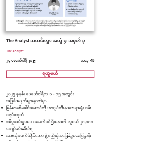
The Analyst သတင်းလွှာ အတွဲ ၄၊ အမှတ် ၃
The Analyst
၂၄ ဖေဖော်ဝါရီ ၂၀၂၅
၁.၀၃ MB
ရယူမယ်
၂၀၂၅ ခုနှစ်၊ ဖေဖော်ဝါရီလ ၁ - ၁၅ အတွင်း
အဖြစ်အပျက်များစွာထဲမှာ -
မြန်မာစစ်ခေါင်းဆောင်ကို အာဂျင်တီးနားတရားရုံး ဖမ်း
ဝရမ်းထုတ်
စစ်မှုထမ်းဥပဒေ အသက်ဝင်ပြီးနောက် လူငယ် ၂၀,၀၀၀
ကျော်ဖမ်းဆီးခံရ
အားလုံးလက်ခံနိုင်သော ဖွဲ့စည်းပုံအခြေခံဥပဒေပြဋ္ဌာန်း