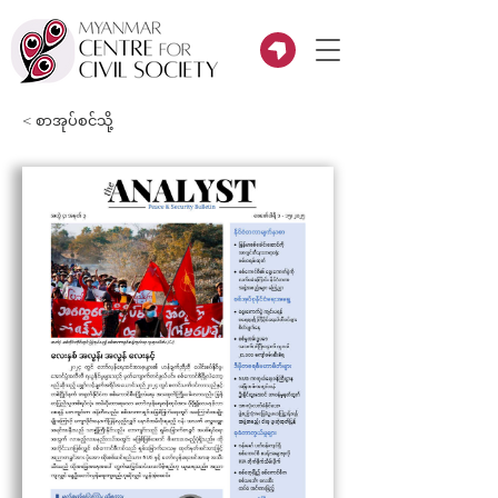
< စာအုပ်စင်သို့