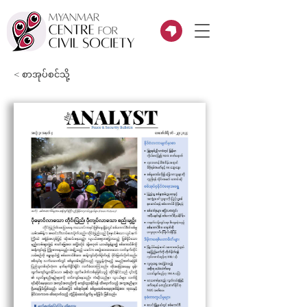
< စာအုပ်စင်သို့