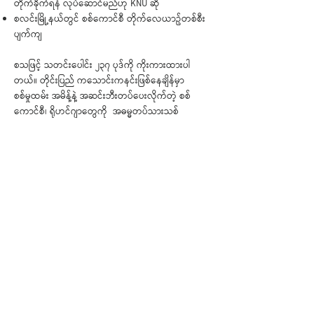
တိုက်ခိုက်ရန် လုပ်ဆောင်မည်ဟု KNU ဆို
စလင်းမြို့နယ်တွင် စစ်ကောင်စီ တိုက်လေယာဥ်တစ်စီး
ပျက်ကျ
စသဖြင့် သတင်းပေါင်း ၂၃၇ ပုဒ်ကို ကိုးကားထားပါ
တယ်။ တိုင်းပြည် ကသောင်းကနင်းဖြစ်နေချိန်မှာ
စစ်မှုထမ်း အမိန့်နဲ့ အဆင်းဘီးတပ်ပေးလိုက်တဲ့ စစ်
ကောင်စီ၊ ရိုဟင်ဂျာတွေကို အဓမ္မတပ်သားသစ်
စုဆောင်းခြင်းနဲ့ ရခိုင် ပြည်နယ်က လူ့အဖွဲ့အစည်းတွေ
ကြား သဟဇာတဖြစ်မှုကို ဖျက်ဆီးနေသလား၊ မြန်မာ့
နွေဦး တော်လှန်ရေးမှာ ဒေသတစ်ခုတည်း လွတ်လပ်ရုံနဲ့
ဖက်ဒရယ်နိုင်ငံ မတည်ဆောက်နိုင်ဘူးလို့ သတိပေး
လိုက်တဲ့ NUG၊ လက်နက် ခဲယမ်းတွေသယ်လာတဲ့ စစ်
ကောင်စီ မော်တော်ယာဉ်ငါးစီးကို သိမ်းပိုက်လိုက်တဲ့
တော်လှန်ရေးအင်အားစုများ၊ စသဖြင့် ခြုံငုံမိစေဖို့ ဖတ်ရှု
ရမယ့် နှစ်ပတ်တစ်ကြိမ်ထုတ် သတင်းလွှာဖြစ်ပါတယ်။
< အဟောင်း
အသစ် >