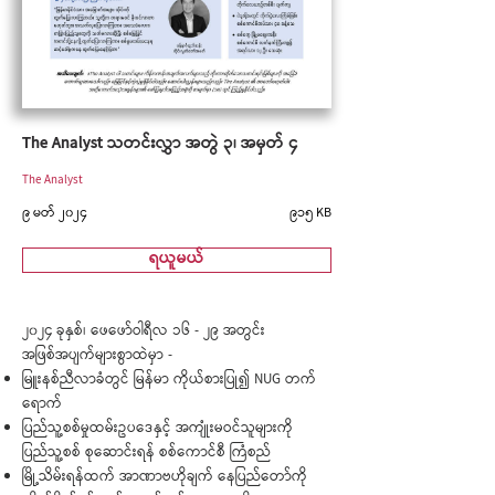
The Analyst သတင်းလွှာ အတွဲ ၃၊ အမှတ် ၄
The Analyst
၉ မတ် ၂၀၂၄
၉၁၅ KB
ရယူမယ်
၂၀၂၄ ခုနှစ်၊ ဖေဖော်ဝါရီလ ၁၆ - ၂၉ အတွင်း
အဖြစ်အပျက်များစွာထဲမှာ -
မြူးနစ်ညီလာခံတွင် မြန်မာ ကိုယ်စားပြု၍ NUG တက်
ရောက်
ပြည်သူ့စစ်မှုထမ်းဥပဒေနှင့် အကျုံးမဝင်သူများကို
ပြည်သူ့စစ် စုဆောင်းရန် စစ်ကောင်စီ ကြံစည်
မြို့သိမ်းရန်ထက် အာဏာဗဟိုချက် နေပြည်တော်ကို