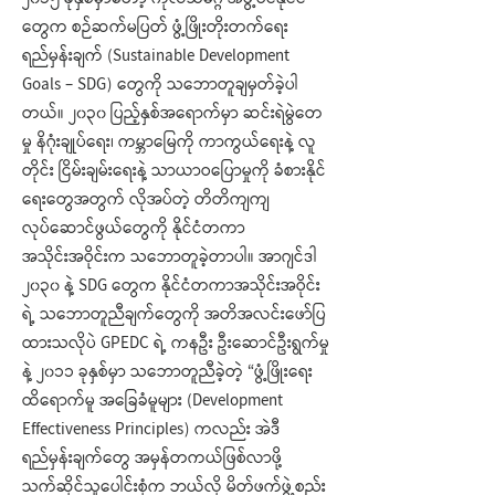
၂၀၁၅ ခုနှစ်မှာတော့ ကုလသမဂ္ဂ အဖွဲ့ဝင်နိုင်ငံ
တွေက စဉ်ဆက်မပြတ် ဖွံ့ဖြိုးတိုးတက်ရေး
ရည်မှန်းချက် (Sustainable Development
Goals – SDG) တွေကို သဘောတူချမှတ်ခဲ့ပါ
တယ်။ ၂၀၃၀ ပြည့်နှစ်အရောက်မှာ ဆင်းရဲမွဲတေ
မှု နိဂုံးချုပ်ရေး၊ ကမ္ဘာမြေကို ကာကွယ်ရေးနဲ့ လူ
တိုင်း ငြိမ်းချမ်းရေးနဲ့ သာယာဝပြောမှုကို ခံစားနိုင်
ရေးတွေအတွက် လိုအပ်တဲ့ တိတိကျကျ
လုပ်ဆောင်ဖွယ်တွေကို နိုင်ငံတကာ
အသိုင်းအဝိုင်းက သဘောတူခဲ့တာပါ။ အာဂျင်ဒါ
၂၀၃၀ နဲ့ SDG တွေက နိုင်ငံတကာအသိုင်းအဝိုင်း
ရဲ့ သဘောတူညီချက်တွေကို အတိအလင်းဖော်ပြ
ထားသလိုပဲ GPEDC ရဲ့ ကနဦး ဦးဆောင်ဦးရွက်မှု
နဲ့ ၂၀၁၁ ခုနှစ်မှာ သဘောတူညီခဲ့တဲ့ “ဖွံ့ဖြိုးရေး
ထိရောက်မူ အခြေခံမူများ (Development
Effectiveness Principles) ကလည်း အဲဒီ
ရည်မှန်းချက်တွေ အမှန်တကယ်ဖြစ်လာဖို့
သက်ဆိုင်သူပေါင်းစုံက ဘယ်လို မိတ်ဖက်ဖွဲ့စည်း