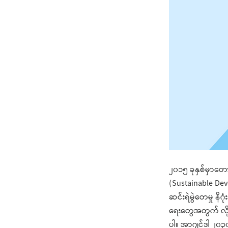
၂၀၁၅ ခုနှစ်မှာတော
(Sustainable De
ဆင်းရဲမွဲတေမှု နိဂု
ရေးတွေအတွက် လို
ပါ။ အာဂျင်ဒါ ၂၀