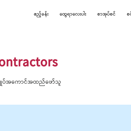
ဧည့်ခန်း
ထွေရာလေးပါး
စာအုပ်စင်
စ
ontractors
ာချုပ်အကောင်အထည်ဖော်သူ