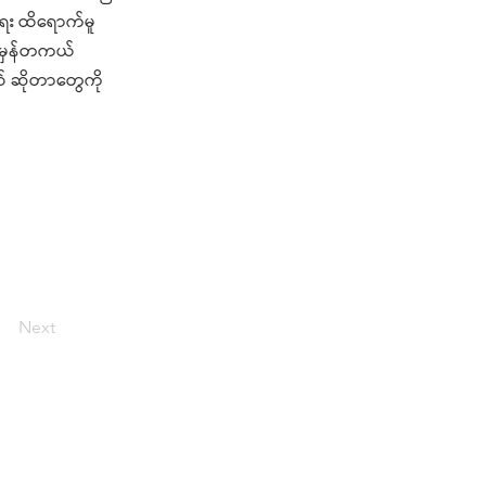
းရေး ထိရောက်မူ
 အမှန်တကယ်
ယ် ဆိုတာတွေကို
Next
းသန့်မှတ်ချက်ပြုထားတဲ့ ဖော်ပြချက်များမှအပ ဒီ
-NC 4.0 လိုင်စင်အရ သုံးခွင့်ပြုထားပါတယ်။