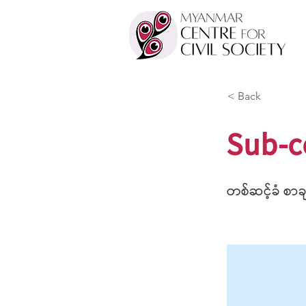
< Back
Sub-c
တစ်ဆင့်ခံ စ