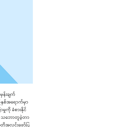
မှန်းချက်
်နှစ်အရောက်မှာ
ှုကို ခံစားနိုင်
းက သဘောတူခဲ့တာ
 အတိအလင်းဖော်ပြ