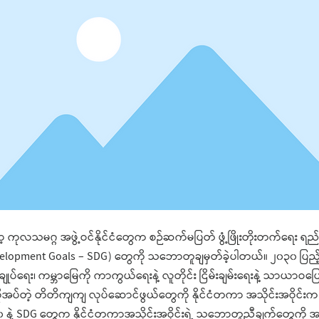
့ ကုလသမဂ္ဂ အဖွဲ့ဝင်နိုင်ငံတွေက စဉ်ဆက်မပြတ် ဖွံ့ဖြိုးတိုးတက်ရေး ရည်
velopment Goals – SDG) တွေကို သဘောတူချမှတ်ခဲ့ပါတယ်။ ၂၀၃၀ ပြည့
ံးချုပ်ရေး၊ ကမ္ဘာမြေကို ကာကွယ်ရေးနဲ့ လူတိုင်း ငြိမ်းချမ်းရေးနဲ့ သာယာဝပြောမ
အပ်တဲ့ တိတိကျကျ လုပ်ဆောင်ဖွယ်တွေကို နိုင်ငံတကာ အသိုင်းအဝိုင်
၃၀ နဲ့ SDG တွေက နိုင်ငံတကာအသိုင်းအဝိုင်းရဲ့ သဘောတူညီချက်တွေကို