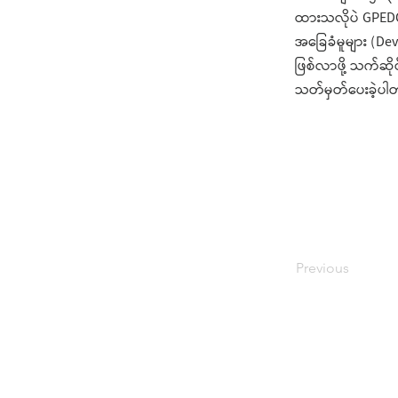
ထားသလိုပဲ GPEDC ရ
အခြေခံမူများ (D
ဖြစ်လာဖို့ သက်ဆိ
သတ်မှတ်ပေးခဲ့ပါ
Previous
ကိုယ်ရေးအချက်အလက်မူဝါဒ