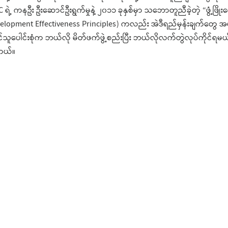
ဲ့ ကနဦး ဦးဆောင်ဦးရွက်မှုနဲ့ ၂၀၁၁ ခုနှစ်မှာ သဘောတူညီခဲ့တဲ့ “ဖွံ့ဖြို
evelopment Effectiveness Principles) ကလည်း အဲဒီရည်မှန်းချက်တွေ
ုင်သူပေါင်းစုံက ဘယ်လို မိတ်ဖက်ဖွဲ့စည်းပြီး ဘယ်လိုလက်တွဲလုပ်ကိုင်ရမ
တယ်။
အသုံးပြုခွင့်မူဝါဒ
- သီ
ဝက်ဘ်ဆိုက်ကို CC BY