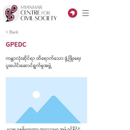
< Back
GPEDC
ကမ္ဘာလုံးဆိုင်ရာ ထိရောက်သော ဖွံ့ဖြိုးရေး
ပူးပေါင်းဆောင်ရွက်မှုအဖွဲ့