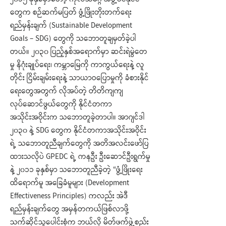
၂၀၁၅ ခုနှစ်မှာတော့ ကုလသမဂ္ဂ အဖွဲ့ဝင်နိုင်ငံ
တွေက စဉ်ဆက်မပြတ် ဖွံ့ဖြိုးတိုးတက်ရေး
ရည်မှန်းချက် (Sustainable Development
Goals – SDG) တွေကို သဘောတူချမှတ်ခဲ့ပါ
တယ်။ ၂၀၃၀ ပြည့်နှစ်အရောက်မှာ ဆင်းရဲမွဲတေ
မှု နိဂုံးချုပ်ရေး၊ ကမ္ဘာမြေကို ကာကွယ်ရေးနဲ့ လူ
တိုင်း ငြိမ်းချမ်းရေးနဲ့ သာယာဝပြောမှုကို ခံစားနိုင်
ရေးတွေအတွက် လိုအပ်တဲ့ တိတိကျကျ
လုပ်ဆောင်ဖွယ်တွေကို နိုင်ငံတကာ
အသိုင်းအဝိုင်းက သဘောတူခဲ့တာပါ။ အာဂျင်ဒါ
၂၀၃၀ နဲ့ SDG တွေက နိုင်ငံတကာအသိုင်းအဝိုင်း
ရဲ့ သဘောတူညီချက်တွေကို အတိအလင်းဖော်ပြ
ထားသလိုပဲ GPEDC ရဲ့ ကနဦး ဦးဆောင်ဦးရွက်မှု
နဲ့ ၂၀၁၁ ခုနှစ်မှာ သဘောတူညီခဲ့တဲ့ “ဖွံ့ဖြိုးရေး
ထိရောက်မူ အခြေခံမူများ (Development
Effectiveness Principles) ကလည်း အဲဒီ
ရည်မှန်းချက်တွေ အမှန်တကယ်ဖြစ်လာဖို့
သက်ဆိုင်သူပေါင်းစုံက ဘယ်လို မိတ်ဖက်ဖွဲ့စည်း