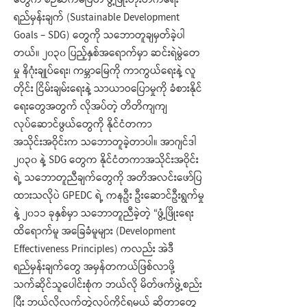
တွေက စဉ်ဆက်မပြတ် ဖွံ့ဖြိုးတိုးတက်ရေး
ရည်မှန်းချက် (Sustainable Development
Goals – SDG) တွေကို သဘောတူချမှတ်ခဲ့ပါ
တယ်။ ၂၀၃၀ ပြည့်နှစ်အရောက်မှာ ဆင်းရဲမွဲတေ
မှု နိဂုံးချုပ်ရေး၊ ကမ္ဘာမြေကို ကာကွယ်ရေးနဲ့ လူ
တိုင်း ငြိမ်းချမ်းရေးနဲ့ သာယာဝပြောမှုကို ခံစားနိုင်
ရေးတွေအတွက် လိုအပ်တဲ့ တိတိကျကျ
လုပ်ဆောင်ဖွယ်တွေကို နိုင်ငံတကာ
အသိုင်းအဝိုင်းက သဘောတူခဲ့တာပါ။ အာဂျင်ဒါ
၂၀၃၀ နဲ့ SDG တွေက နိုင်ငံတကာအသိုင်းအဝိုင်း
ရဲ့ သဘောတူညီချက်တွေကို အတိအလင်းဖော်ပြ
ထားသလိုပဲ GPEDC ရဲ့ ကနဦး ဦးဆောင်ဦးရွက်မှု
နဲ့ ၂၀၁၁ ခုနှစ်မှာ သဘောတူညီခဲ့တဲ့ “ဖွံ့ဖြိုးရေး
ထိရောက်မူ အခြေခံမူများ (Development
Effectiveness Principles) ကလည်း အဲဒီ
ရည်မှန်းချက်တွေ အမှန်တကယ်ဖြစ်လာဖို့
သက်ဆိုင်သူပေါင်းစုံက ဘယ်လို မိတ်ဖက်ဖွဲ့စည်း
ပြီး ဘယ်လိုလက်တွဲလုပ်ကိုင်ရမယ် ဆိုတာတွေ