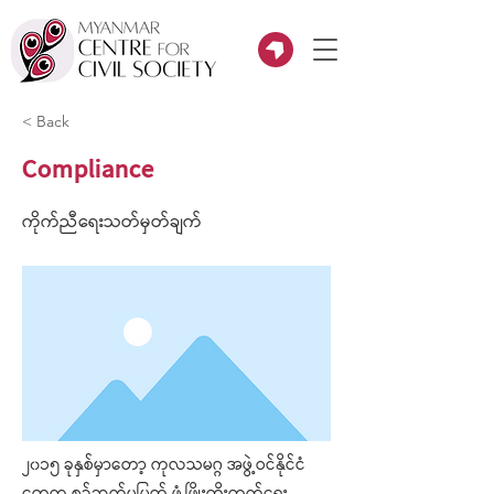
< Back
Compliance
ကိုက်ညီရေးသတ်မှတ်ချက်
၂၀၁၅ ခုနှစ်မှာတော့ ကုလသမဂ္ဂ အဖွဲ့ဝင်နိုင်ငံ