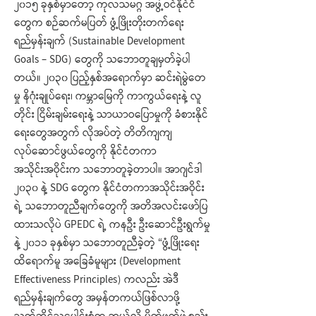
၂၀၁၅ ခုနှစ်မှာတော့ ကုလသမဂ္ဂ အဖွဲ့ဝင်နိုင်ငံ
တွေက စဉ်ဆက်မပြတ် ဖွံ့ဖြိုးတိုးတက်ရေး
ရည်မှန်းချက် (Sustainable Development
Goals – SDG) တွေကို သဘောတူချမှတ်ခဲ့ပါ
တယ်။ ၂၀၃၀ ပြည့်နှစ်အရောက်မှာ ဆင်းရဲမွဲတေ
မှု နိဂုံးချုပ်ရေး၊ ကမ္ဘာမြေကို ကာကွယ်ရေးနဲ့ လူ
တိုင်း ငြိမ်းချမ်းရေးနဲ့ သာယာဝပြောမှုကို ခံစားနိုင်
ရေးတွေအတွက် လိုအပ်တဲ့ တိတိကျကျ
လုပ်ဆောင်ဖွယ်တွေကို နိုင်ငံတကာ
အသိုင်းအဝိုင်းက သဘောတူခဲ့တာပါ။ အာဂျင်ဒါ
၂၀၃၀ နဲ့ SDG တွေက နိုင်ငံတကာအသိုင်းအဝိုင်း
ရဲ့ သဘောတူညီချက်တွေကို အတိအလင်းဖော်ပြ
ထားသလိုပဲ GPEDC ရဲ့ ကနဦး ဦးဆောင်ဦးရွက်မှု
နဲ့ ၂၀၁၁ ခုနှစ်မှာ သဘောတူညီခဲ့တဲ့ “ဖွံ့ဖြိုးရေး
ထိရောက်မူ အခြေခံမူများ (Development
Effectiveness Principles) ကလည်း အဲဒီ
ရည်မှန်းချက်တွေ အမှန်တကယ်ဖြစ်လာဖို့