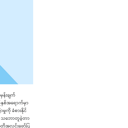
မှန်းချက်
်နှစ်အရောက်မှာ
ှုကို ခံစားနိုင်
းက သဘောတူခဲ့တာ
 အတိအလင်းဖော်ပြ