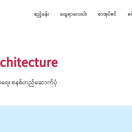
ဧည့်ခန်း
ထွေရာလေးပါး
စာအုပ်စင်
စ
rchitecture
ပံ့ရေး စနစ်တည်ဆောက်ပုံ