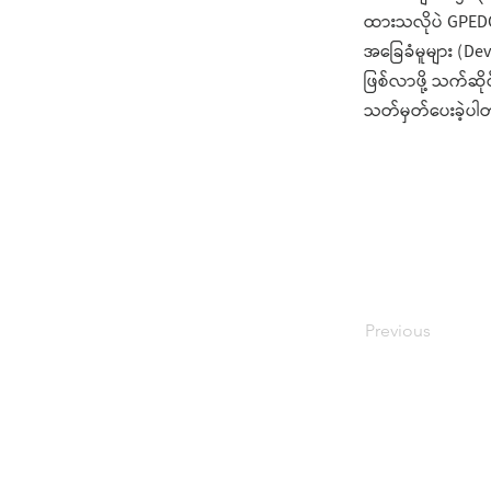
ထားသလိုပဲ GPEDC ရ
အခြေခံမူများ (D
ဖြစ်လာဖို့ သက်ဆိ
သတ်မှတ်ပေးခဲ့ပါ
Previous
ကိုယ်ရေးအချက်အလက်မူဝါဒ