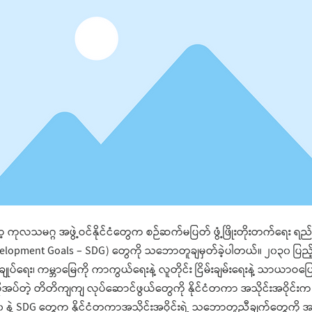
့ ကုလသမဂ္ဂ အဖွဲ့ဝင်နိုင်ငံတွေက စဉ်ဆက်မပြတ် ဖွံ့ဖြိုးတိုးတက်ရေး ရည်
velopment Goals – SDG) တွေကို သဘောတူချမှတ်ခဲ့ပါတယ်။ ၂၀၃၀ ပြည့
ံးချုပ်ရေး၊ ကမ္ဘာမြေကို ကာကွယ်ရေးနဲ့ လူတိုင်း ငြိမ်းချမ်းရေးနဲ့ သာယာဝပြောမ
အပ်တဲ့ တိတိကျကျ လုပ်ဆောင်ဖွယ်တွေကို နိုင်ငံတကာ အသိုင်းအဝိုင်
၃၀ နဲ့ SDG တွေက နိုင်ငံတကာအသိုင်းအဝိုင်းရဲ့ သဘောတူညီချက်တွေကို