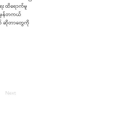
းရေး ထိရောက်မူ
 အမှန်တကယ်
ယ် ဆိုတာတွေကို
Next
းသန့်မှတ်ချက်ပြုထားတဲ့ ဖော်ပြချက်များမှအပ ဒီ
-NC 4.0 လိုင်စင်အရ သုံးခွင့်ပြုထားပါတယ်။