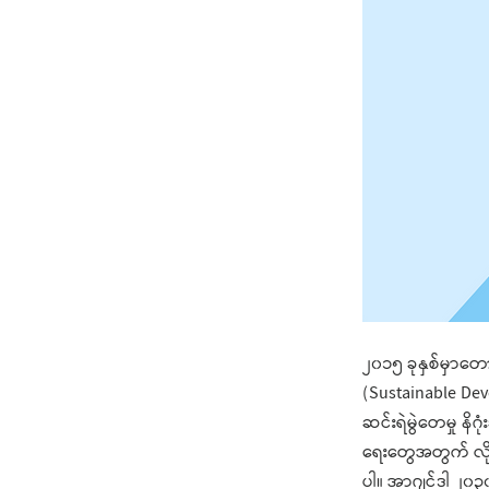
၂၀၁၅ ခုနှစ်မှာတော
(Sustainable De
ဆင်းရဲမွဲတေမှု နိဂု
ရေးတွေအတွက် လို
ပါ။ အာဂျင်ဒါ ၂၀