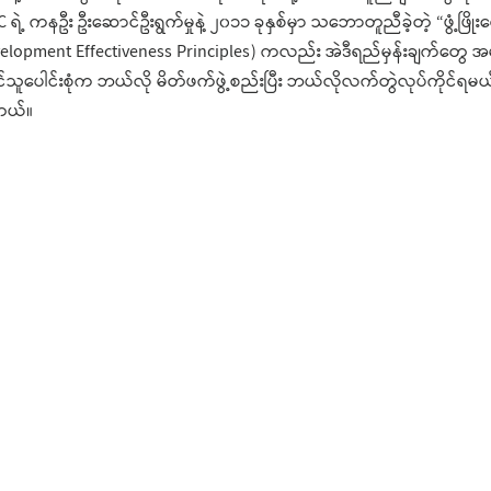
ဲ့ ကနဦး ဦးဆောင်ဦးရွက်မှုနဲ့ ၂၀၁၁ ခုနှစ်မှာ သဘောတူညီခဲ့တဲ့ “ဖွံ့ဖြို
evelopment Effectiveness Principles) ကလည်း အဲဒီရည်မှန်းချက်တွေ
ုင်သူပေါင်းစုံက ဘယ်လို မိတ်ဖက်ဖွဲ့စည်းပြီး ဘယ်လိုလက်တွဲလုပ်ကိုင်ရမ
တယ်။
အသုံးပြုခွင့်မူဝါဒ
- သီ
ဝက်ဘ်ဆိုက်ကို CC BY