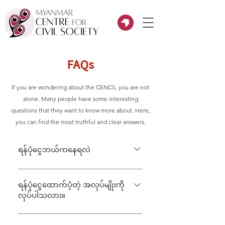
FAQs
If you are wondering about the CENCS, you are not
alone. Many people have some interesting
questions that they want to know more about. Here,
you can find the most truthful and clear answers.
ရန်ပုံငွေဘယ်ကနေရလဲ
အဖွဲ့အစည်းတစ်ခုတည်းပေါ်ရပ်တည်ပြီး
ရှင်သန်နေတဲ့အဖွဲ့အစည်း မဟုတ်တဲ့
ရန်ပုံငွေထောက်ပံ့တဲ့ အလုပ်မျိုးကို
လုပ်ပါသလား။
အတွက် လွတ်လွတ်လပ်လပ် ရှိပါတယ်။
မလုပ်ပါဘူး။