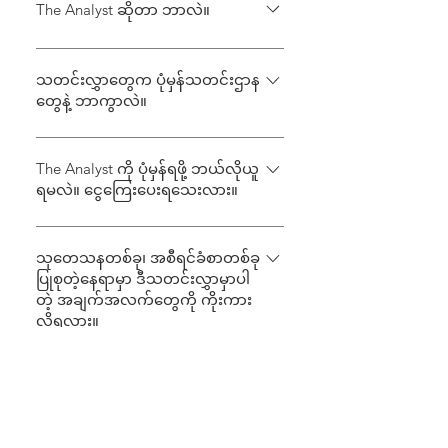
The Analyst ဆိုတာ ဘာလဲ။
နှစ်ပတ်တစ်ကြိမ်ထုတ်ဝေပြီး စစ်ရေး၊
နိုင်ငံရေး အရေးကြီး သတင်း
သတင်းလွှာတွေက ပုံမှန်သတင်းဌာန
တွေနဲ့ ဘာကွာလဲ။
အချက်အလက်တွေ စိစစ်ကောက်နုတ်
စုစည်းထားတဲ့ ငြိမ်းချမ်းရေးနဲ့ လုံခြုံရေး
သတင်းမီဒီယာတွေဟာ ကျယ်ပြန့်တဲ့
ဆိုင်ရာ သတင်းလွှာတစ်စောင်ပါ။
အကြောင်းအရာတွေကို ကြိုးပမ်းတင်ဆက်
The Analyst ကို ပုံမှန်ရဖို့ ဘယ်လိုယူ
ရမလဲ။ ငွေကြေးပေးရသေးလား။
ကြပါတယ်။ သတင်းလွှာတွေကတော့
လုပ်ငန်းနယ်ပယ်တစ်ခုမှာ အလုပ်များလွန်း၊
ငွေကြေးကုန်ကျခံစရာ မလိုပါဘူး။ လူကြီး
အချိန်သိပ်မရ ဖြစ်နေရင် ကိုယ့်အတွက်
မင်းရဲ့ အီးမေးလ်ထဲကို နှစ်ပတ်တစ်ကြိမ် ပုံ
သုတေသနတစ်ခု၊ အစီရင်ခံစာတစ်ခု
မျက်ခြည်ပြတ်မခံ သိဖို့လိုတဲ့
ပြုစုတဲ့နေရာမှာ ဒီသတင်းလွှာမှာပါ
မှန်ပို့ပေးပါ့မယ်။ အီးမေးလ်လိပ်စာနဲ့
အကြောင်းအရာတွေကို လိုတိုရှင်းသိရှိနိုင်ဖို့
တဲ့ အချက်အလက်တွေကို ကိုးကား
အချက်အလက်တချို့သာ ပေးထားပါ။
စုစည်းပေးတာပါ။ ဒီတော့မှ အဖြစ်အပျက်
လို့ရလား။
တွေကို ‌‌မှန်ကန်တိကျမှုရှိရှိ၊ နက်နက်ရှိုင်းရှို
င်း နားလည်နိုင်မှာပါ။
ရပါတယ်။ သတင်းလွှာထဲမှာ သတင်း
အချက်အလက်ရဲ့ မူလရင်းမြစ်တွေကို စာ
သတင်းလွှာ ဖန်တီးတဲ့သူတွေကိုရော
ဆက်သွယ်လို့ ရလား။
ဆုံးမှတ်စု (end note) တွေနဲ့ ဖော်ပြပေး
ထားလို့ ရည်ညွှန်းကိုးကားမှုအတွက် ယူငင်